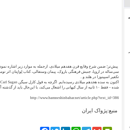
پیش‌تر؛ ضمن شرح وقایع قرن هفدهم میلادی، ازجمله به موارد زیر اشاره نمود
تکفیر اسپینوزا در هلند و...
ا
شده – فقط ۱۰ ثانیه از سال کیهانی را اشغال می‌کند، با این‌جال باید از گذشته آگاه شویم تا از زمان حال با خبر باشیم.
http://www.hamneshinbahar.net/article.php?text_id=386
منبع:پژواک ایران
Facebook
Twitter
LinkedIn
WhatsApp
Telegram
PrintFriendly
Gmail