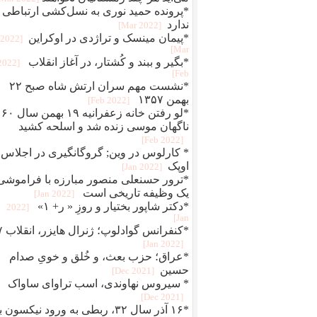
*پرونده حمید نوری به نسل‌کشی ارتباطی
ندارد
[2022 Mar]
*پیمان مینسک و تراژدی در اوکراین
[2022
Mar]
*بگير و ببند و کُشتار، در آغاز انقلاب
[2022
Feb]
*نشست مهم سران ارتش شاه صبح ۲۲
بهمن ۱۳۵۷
[2022 Feb]
*لو رفتن خانه زعفرانیه ۱۹ بهمن سال ۶۰
ناگهان موسی زنده شد و اسلحه کشید
[2022 Feb]
* کارلوس در وین; گروگانگیری در اجلاس
اوپک
[2022 Jan]
*ترور حسنعلی منصور مبارزه با فراموشی
یک وظیفه تاریخی است
[2022 Jan]
*دکتر شاپور بختیار و روزِ « ر+ ۱»
[2022
Jan]
*کنفرانس 
[2022 Jan]
*عراق؛ حزب بعث، و خُلق‌ و‌ خویِ صدام
حسین
[2021 Dec]
* سیروس نهاوندی، اسب تراوای ساواک
[2021 Dec]
*۱۶ آذر سال ۳۲، ربطی به ورود نیکسون 