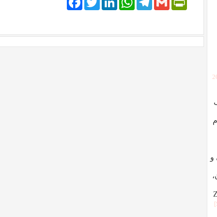
[
م
ردگی و
،