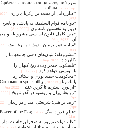
سرد Горбачев - пионер конца холодной
войны
[2022 Sep]
*غبارزدایی از محمد بن زکریای رازی
2022
Aug]
*دو نامه قوام‌ السلطنه به پادشاه و پاسخ
دربار به نخستین نامه وی
[2022 Aug]
*متن کاملِ قانون اساسی مشروطه و متم
آن
[2022 Aug]
*سایه، «پیر پرنیان اندیش» و ارغوانش
022
Aug]
*مشروطه؛ بنیان‌هایِ ذهنی جامعهِ ما را
تکان داد
[2022 Aug]
*تلسکوپ جیمز وب تاریخ کیهان را
بازنویسی خواهد کرد
[2022 Jul]
*محکومیت حمید نوری و استاندارد
یاماشیتا Command responsibility
[2022 Jul]
*از نورد استریم تا کربن خنثی
[2022 Apr]
*روابط ایران و روسیه در گذر تاریخ
[2022
Apr]
*رضا براهنی: شریعتی، دیدار در زندان
022
Apr]
*فیلم قدرت سگ Power of the Dog
[2022
Mar]
*عَلَمِ دولت نوروز به صحرا برخاست بهار
می‌آید هر چند زمستانیان نخواهند
[2022 Mar]