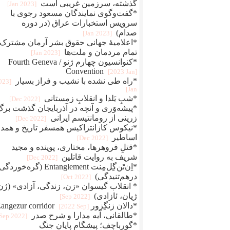
گذشته، سرزمین غریبی است
[2023 Jan]
*گفت‌وگوی نمایندگان مسعود رجوی با
سرویس استخبارات عراق (در دوره
صدام)
[2023 Jan]
*اعلامیهٔ جهانی حقوق بشر آرمان مشترک
تمام مردمان و ملت‌ها
[2023 Jan]
*کنوانسیون چهارم ژنو / Fourth Geneva
Convention
[2023 Jan]
*راه طی نشده با نشیب و فراز بسیار
2023
Jan]
*شبِ یَلدا و انقلابِ زمستانی
[2022 Dec]
*پیشه‌وَری و آنچه در آذربایجان گذشت برگ
زرینی از رومانتیسم ایرانی
[2022 Dec]
*نیکوس کازانتزاکیس همسفر تاریخ و همد
اساطیر
[2022 Dec]
*قتلِ فروهرها، مختاری، پوینده و مجید
شریف به روایت قاتلین
[2022 Dec]
*اِن‌تَن‌گِل‌مِنت Entanglement (گره‌خو
درهم‌تنیدگی)
[2022 Oct]
* انقلاب گیسوان «زن، زندگی، آزادی» (ژن
ژیان، ئازادی)
[2022 Sep]
*دالان زنگِزور Zangezur corridor
[2022 Sep]
*طالقانی، آیه مدارا و شرح صدر
[2022 Sep]
*گورباچف؛ پیشگام پایان جنگ