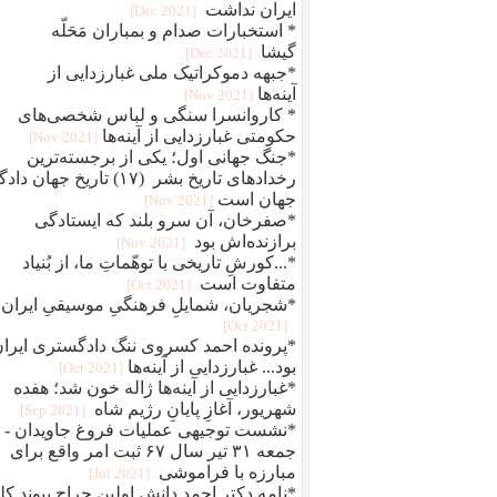
ایران نداشت
[2021 Dec]
* استخبارات صدام و بمباران مَحَلّه
گیشا
[2021 Dec]
*جبهه دموکراتیک ملی غبارزدایی از
آینه‌ها
[2021 Nov]
* کاروانسرا سنگی و لباس شخصی‌های
حکومتی غبارزدایی از آینه‌ها
[2021 Nov]
*جنگ جهانی اول؛ یکی از برجسته‌ترین
رخدادهای تاریخ بشر (۱۷) تاریخ جهان دا
جهان است
[2021 Nov]
*صفرخان، آن سرو بلند که ایستادگی
برازنده‌اش بود
[2021 Nov]
*...کورشِ تاریخی با توهّماتِ ما، از بُنیاد
متفاوت است
[2021 Oct]
*شجریان، شمایلِ فرهنگیِ موسیقیِ ایران
[2021 Oct]
*پرونده احمد کسروی ننگ دادگستری ایرا
بود... غبارزدایی از آینه‌ها
[2021 Oct]
*غبارزدایی از آینه‌ها ژاله خون شد؛ هفده
شهریور، آغازِ پایانِ رژیم شاه
[2021 Sep]
*نشست توجیهی عملیات فروغ جاویدان -
جمعه ۳۱ تیر سال ۶۷ ثبت امر واقع برای
مبارزه با فراموشی
[2021 Jul]
*نامه دکتر احمد دانش اولین جراح پیوند کل