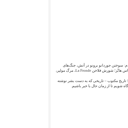
م: سوختن جوردانو برونو در آتش، جنگ‌های
سی‌ساله در اروپا، جنبش فرهنگی باروک، پیمان وستفالی، کتاب لِوایِتان اثر توماس هابْز؛ شورش فلاخن La Fronde، مرگ مولیر،
کنون به سده هجدهم میلادی رسیده‌ایم. اگرچه به قول کارل سیگن Carl Sagan؛ تاریخ مکتوب – تاریخی که به دست بشر نوشته