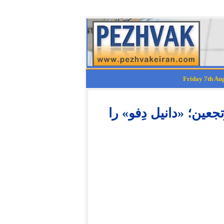
ان از ماموت تا فیسبوک 47 مرتجعین؛ «دانیل دِفو» را