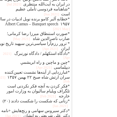
در ایران به آیت‌الله منتظری
[2021 Jul]
*شاهنامه فردوسی تأملی عظیم
است
[2021 Jun]
*خطابهِ آلبر کامو برنده نوبل ادبیات در سا
۱۹۵۷ Albert Camus – Banquet speech
[2021 May]
*صورتِ استنطاق میرزا رضا کرمانی؛
ضارب ناصرالدین شاه
[2021 May]
* ترور رزم‌آرا سیاسی‌ترین سپهبد تاریخ نوی
ایران
[2021 Apr]
*دادگاه استکهلم / دادگاه نورنبرگ
[2021
Apr]
*چین و ماچین و راه ابريشمیِ
ديپلماسی
[2021 Apr]
*غبارزدایی از آینه‌ها نشست تعیین‌کننده
سران ارتش شاه صبح ۲۲ بهمن ۱۳۵۷
021
Feb]
*فکر کردن به آنچه فکر نکردنی است
تلگراف ویلیام سالیوان به وزارت امور
خارجه
[2021 Feb]
*زنانی که شکست را شکست دادند (۲۰)
[2021 Jan]
*دکتر سیروس سهامی و رنج‌هایش +نامه
دکتر علی شریعتی به ایشان
[2021 Jan]