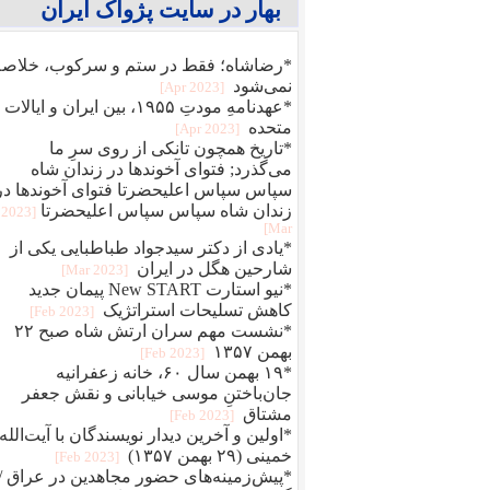
بهار در سایت پژواک ایران
*رضاشاه؛ فقط در ستم و سرکوب، خلاصه
نمی‌شود
[2023 Apr]
*عهدنامهِ مودتِ ۱۹۵۵، بین ایران و ایالات
متحده
[2023 Apr]
*تاریخ همچون تانکی از روی سرِ ما
می‌گذرد; فتوای آخوندها در زندان شاه
سپاس سپاس اعلیحضرتا فتوای آخوندها در
زندان شاه سپاس سپاس اعلیحضرتا
[2023
Mar]
*یادی از دکتر سیدجواد طباطبایی یکی از
شارحین هگل در ایران
[2023 Mar]
*نیو استارت New START پیمان جدید
کاهش تسلیحات استراتژیک
[2023 Feb]
*نشست مهم سران ارتش شاه صبح ۲۲
بهمن ۱۳۵۷
[2023 Feb]
*۱۹ بهمن سال ۶۰، خانه زعفرانیه
جان‌باختنِ موسی خیابانی و نقش جعفر
مشتاق
[2023 Feb]
*اولین و آخرین دیدار نویسندگان با آیت‌الله
خمینی (۲۹ بهمن ۱۳۵۷)
[2023 Feb]
*پیش‌زمینه‌های حضور مجاهدین در عراق /