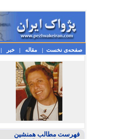
صفحه‌ی نخست |
مقاله |
خبر |
فهرست مطالب همنشین