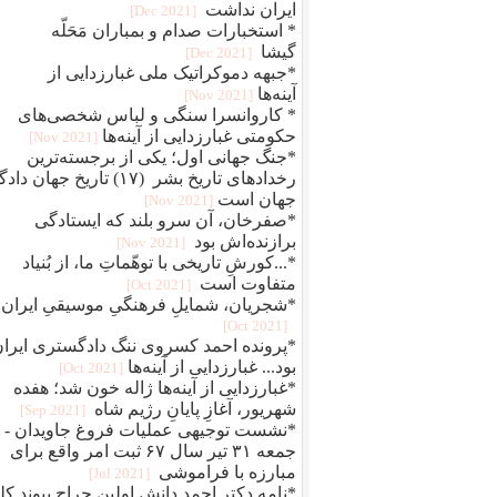
ایران نداشت
[2021 Dec]
* استخبارات صدام و بمباران مَحَلّه
گیشا
[2021 Dec]
*جبهه دموکراتیک ملی غبارزدایی از
آینه‌ها
[2021 Nov]
* کاروانسرا سنگی و لباس شخصی‌های
حکومتی غبارزدایی از آینه‌ها
[2021 Nov]
*جنگ جهانی اول؛ یکی از برجسته‌ترین
رخدادهای تاریخ بشر (۱۷) تاریخ جهان دا
جهان است
[2021 Nov]
*صفرخان، آن سرو بلند که ایستادگی
برازنده‌اش بود
[2021 Nov]
*...کورشِ تاریخی با توهّماتِ ما، از بُنیاد
متفاوت است
[2021 Oct]
*شجریان، شمایلِ فرهنگیِ موسیقیِ ایران
[2021 Oct]
*پرونده احمد کسروی ننگ دادگستری ایرا
بود... غبارزدایی از آینه‌ها
[2021 Oct]
*غبارزدایی از آینه‌ها ژاله خون شد؛ هفده
شهریور، آغازِ پایانِ رژیم شاه
[2021 Sep]
*نشست توجیهی عملیات فروغ جاویدان -
جمعه ۳۱ تیر سال ۶۷ ثبت امر واقع برای
مبارزه با فراموشی
[2021 Jul]
*نامه دکتر احمد دانش اولین جراح پیوند کل