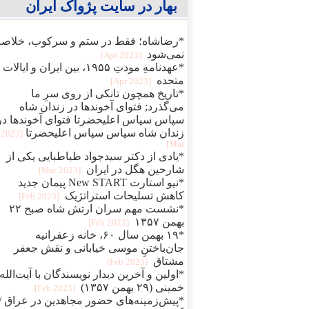
بهار در سایت پژواک ایران
*رضاشاه؛ فقط در ستم و سرکوب، خلاصه
نمی‌شود
[2023 Apr]
*عهدنامهِ مودتِ ۱۹۵۵، بین ایران و ایالات
متحده
[2023 Apr]
*تاریخ همچون تانکی از روی سرِ ما
می‌گذرد; فتوای آخوندها در زندان شاه
سپاس سپاس اعلیحضرتا فتوای آخوندها در
زندان شاه سپاس سپاس اعلیحضرتا
[2023
Mar]
*یادی از دکتر سیدجواد طباطبایی یکی از
شارحین هگل در ایران
[2023 Mar]
*نیو استارت New START پیمان جدید
کاهش تسلیحات استراتژیک
[2023 Feb]
*نشست مهم سران ارتش شاه صبح ۲۲
بهمن ۱۳۵۷
[2023 Feb]
*۱۹ بهمن سال ۶۰، خانه زعفرانیه
جان‌باختنِ موسی خیابانی و نقش جعفر
مشتاق
[2023 Feb]
*اولین و آخرین دیدار نویسندگان با آیت‌الله
خمینی (۲۹ بهمن ۱۳۵۷)
[2023 Feb]
*پیش‌زمینه‌های حضور مجاهدین در عراق /