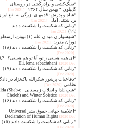
*تفنگ‌کِشی و برادرکُشی در روستای
گاپیلون ۴ بهمن سال ۱۳۶۴
[2021 Jan]
*شاه و پدرش؛ قدمهای بزرگی به نفع ایران
برداشتند، اما...
[2021 Jan]
*زنانی که شکست را شکست دادند
(۱۹)
[2021 Jan]
*شهسواران میدان علم (۱) نیوتن، ارس
دوران مدرن
[2021 Jan]
*زنانی که شکست را شکست دادند (۱۸)
[2020 Dec]
*ای همه هستی 
Eli, lema sabachthani
[2020 Dec]
*زنانی که شکست را شکست دادند (۱۷)
[2020 Dec]
*دفاعيات پرشور شکرالله پاک‌نژاد در دادگا
نظامی
[2020 Dec]
*شبِ یَلدا و انقلابِ زمستانی Shab-e
Cheleh) and Winter Solstice
[2020 Dec]
*زنانی که شکست را شکست دادند (۱۶)
[2020 Dec]
*اعلامیهٔ جهانی حقوق بشر Universal
Declaration of Human Rights
[2020 Dec]
* زنانی که شکست را شکست دادند (۱۵)
[2020 Dec]