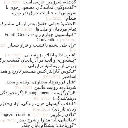
گذشته، سرزمین غریبی است
[2023 Jan]
*گفت‌وگوی نمایندگان مسعود رجوی با
سرویس استخبارات عراق (در دوره
صدام)
[2023 Jan]
*اعلامیهٔ جهانی حقوق بشر آرمان مشترک
تمام مردمان و ملت‌ها
[2023 Jan]
*کنوانسیون چهارم ژنو / Fourth Geneva
Convention
[2023 Jan]
*راه طی نشده با نشیب و فراز بسیار
2023
Jan]
*شبِ یَلدا و انقلابِ زمستانی
[2022 Dec]
*پیشه‌وَری و آنچه در آذربایجان گذشت برگ
زرینی از رومانتیسم ایرانی
[2022 Dec]
*نیکوس کازانتزاکیس همسفر تاریخ و همد
اساطیر
[2022 Dec]
*قتلِ فروهرها، مختاری، پوینده و مجید
شریف به روایت قاتلین
[2022 Dec]
*اِن‌تَن‌گِل‌مِنت Entanglement (گره‌خو
درهم‌تنیدگی)
[2022 Oct]
* انقلاب گیسوان «زن، زندگی، آزادی» (ژن
ژیان، ئازادی)
[2022 Sep]
*دالان زنگِزور Zangezur corridor
[2022 Sep]
*طالقانی، آیه مدارا و شرح صدر
[2022 Sep]
*گورباچف؛ پیشگام پایان جنگ