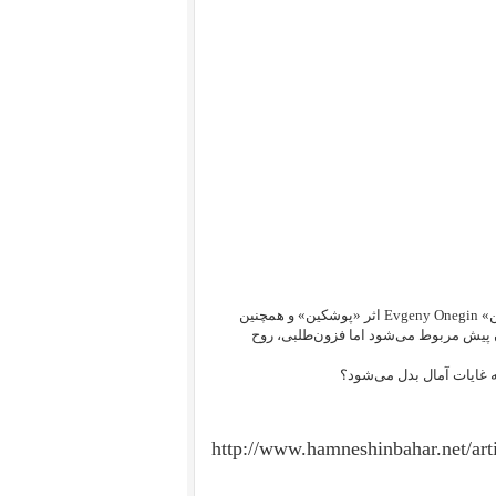
داستان «کاوالریا روستیکانا» (غیرت روستایی) که بنوعی مرا بیاد «یوگنی‌ آنه ‌گین» Evgeny Onegin اثر «پوشکین» و همچنین
رن پیش مربوط می‌شود اما فزون‌طلبی، روح
 غایات آمال بدل می‌شود؟
http://www.hamneshinbahar.net/art