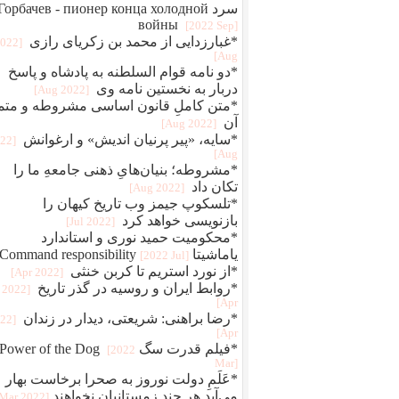
سرد Горбачев - пионер конца холодной
войны
[2022 Sep]
*غبارزدایی از محمد بن زکریای رازی
2022
Aug]
*دو نامه قوام‌ السلطنه به پادشاه و پاسخ
دربار به نخستین نامه وی
[2022 Aug]
*متن کاملِ قانون اساسی مشروطه و متم
آن
[2022 Aug]
*سایه، «پیر پرنیان اندیش» و ارغوانش
022
Aug]
*مشروطه؛ بنیان‌هایِ ذهنی جامعهِ ما را
تکان داد
[2022 Aug]
*تلسکوپ جیمز وب تاریخ کیهان را
بازنویسی خواهد کرد
[2022 Jul]
*محکومیت حمید نوری و استاندارد
یاماشیتا Command responsibility
[2022 Jul]
*از نورد استریم تا کربن خنثی
[2022 Apr]
*روابط ایران و روسیه در گذر تاریخ
[2022
Apr]
*رضا براهنی: شریعتی، دیدار در زندان
022
Apr]
*فیلم قدرت سگ Power of the Dog
[2022
Mar]
*عَلَمِ دولت نوروز به صحرا برخاست بهار
می‌آید هر چند زمستانیان نخواهند
[2022 Mar]