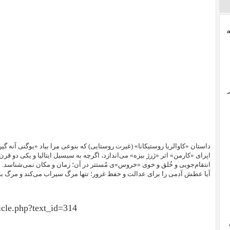
اپرای «کارمن» اثر «ژرژ بیزه» می‌اندازد، اگرچه به سیسیل ایتالیا و یکی دو ق
انتقام‌جویی و خُلق و خوی «خروس»ی مُستتر در آن؛ زمان و مکان نمی‌شناسد.
آیا عطش آدمی را برای عدالت و حفظ غرور؛ تنها مرگ سیراب می‌کند و مرگ به
icle.php?text_id=314