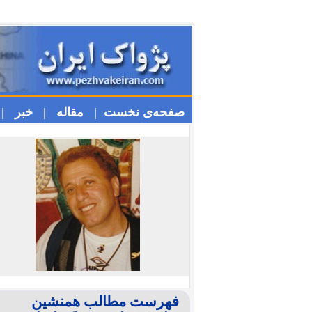
صفحه‌ی نخست |
مقاله |
خبر |
فهرست مطالب همنشین