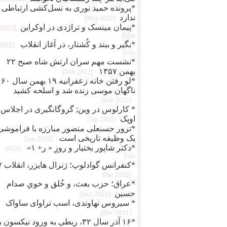
*پرونده حمید نوری به نسل‌کشی ارتباطی
ندارد
[2022 Mar]
*پیمان مینسک و تراژدی در اوکراین
[2022
Mar]
*بگير و ببند و کُشتار، در آغاز انقلاب
[2022
Feb]
*نشست مهم سران ارتش شاه صبح ۲۲
بهمن ۱۳۵۷
[2022 Feb]
*لو رفتن خانه زعفرانیه ۱۹ بهمن سال ۶۰
ناگهان موسی زنده شد و اسلحه کشید
[2022 Feb]
* کارلوس در وین; گروگانگیری در اجلاس
اوپک
[2022 Jan]
*ترور حسنعلی منصور مبارزه با فراموشی
یک وظیفه تاریخی است
[2022 Jan]
*دکتر شاپور بختیار و روزِ « ر+ ۱»
[2022
Jan]
*کنفرانس 
[2022 Jan]
*عراق؛ حزب بعث، و خُلق‌ و‌ خویِ صدام
حسین
[2021 Dec]
* سیروس نهاوندی، اسب تراوای ساواک
[2021 Dec]
*۱۶ آذر سال ۳۲، ربطی به ورود نیکسون 