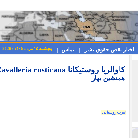
پنجشنبه ۱۵ مرداد ۱۴۰۵ / Thursday 6th August 2026
اخبار نقض حقوق بشر |
تماس |
کاوالریا روستیکانا Cavalleria rusticana
همنشین بهار
غیرت روستایی