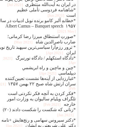
در ایران به آیت‌الله منتظری
[2021 Jul]
*شاهنامه فردوسی تأملی عظیم
است
[2021 Jun]
*خطابهِ آلبر کامو برنده نوبل ادبیات در سا
۱۹۵۷ Albert Camus – Banquet speech
[2021 May]
*صورتِ استنطاق میرزا رضا کرمانی؛
ضارب ناصرالدین شاه
[2021 May]
* ترور رزم‌آرا سیاسی‌ترین سپهبد تاریخ نوی
ایران
[2021 Apr]
*دادگاه استکهلم / دادگاه نورنبرگ
[2021
Apr]
*چین و ماچین و راه ابريشمیِ
ديپلماسی
[2021 Apr]
*غبارزدایی از آینه‌ها نشست تعیین‌کننده
سران ارتش شاه صبح ۲۲ بهمن ۱۳۵۷
021
Feb]
*فکر کردن به آنچه فکر نکردنی است
تلگراف ویلیام سالیوان به وزارت امور
خارجه
[2021 Feb]
*زنانی که شکست را شکست دادند (۲۰)
[2021 Jan]
*دکتر سیروس سهامی و رنج‌هایش +نامه
دکتر علی شریعتی به ایشان
[2021 Jan]