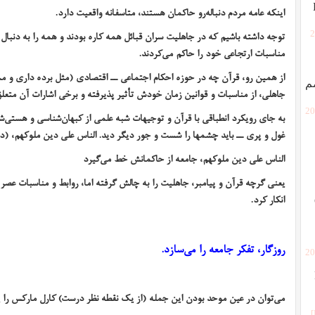
اینکه عامه مردم دنباله‌رو حاکمان هستند، متاسفانه واقعیت دارد.
توجه داشته باشیم که در جاهلیت سران قبائل همه کاره بودند و همه را به دنبال
[
مناسبات ارتجاعی خود را حاکم می‌کردند.
از همین رو، قرآن چه در حوزه احکام اجتماعی ــ اقتصادی (مثل برده داری و مسئ
م
جاهلی، از مناسبات و قوانین زمان خودش تأثیر پذیرفته و برخی اشارات آن متعل
[2
به جای رویکرد انطباقی با قرآن و توجیهات شبه علمی‌ از کبهان‌شناسی و هستی‌ش
غول و پری ــ باید چشمها را شست و جور دیگر دید. الناس علی دین ملوکهم، (دی
الناس علی دین ملوکهم، جامعه از حاکمانش خط می‌گیرد
یعنی گرچه قرآن و پیامبر، جاهلیت را به چالش گرفته اما، روابط و مناسبات عصر جا
انکار کرد.
روزگار، تفکر جامعه را می‌سازد.
[2
می‌توان در عین موحد بودن این جمله (از یک نقطه نظر درست) کارل مارکس را پذی