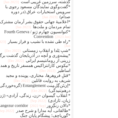
گذشته، سرزمین غریبی است
[2023 Jan]
*گفت‌وگوی نمایندگان مسعود رجوی با
سرویس استخبارات عراق (در دوره
صدام)
[2023 Jan]
*اعلامیهٔ جهانی حقوق بشر آرمان مشترک
تمام مردمان و ملت‌ها
[2023 Jan]
*کنوانسیون چهارم ژنو / Fourth Geneva
Convention
[2023 Jan]
*راه طی نشده با نشیب و فراز بسیار
2023
Jan]
*شبِ یَلدا و انقلابِ زمستانی
[2022 Dec]
*پیشه‌وَری و آنچه در آذربایجان گذشت برگ
زرینی از رومانتیسم ایرانی
[2022 Dec]
*نیکوس کازانتزاکیس همسفر تاریخ و همد
اساطیر
[2022 Dec]
*قتلِ فروهرها، مختاری، پوینده و مجید
شریف به روایت قاتلین
[2022 Dec]
*اِن‌تَن‌گِل‌مِنت Entanglement (گره‌خو
درهم‌تنیدگی)
[2022 Oct]
* انقلاب گیسوان «زن، زندگی، آزادی» (ژن
ژیان، ئازادی)
[2022 Sep]
*دالان زنگِزور Zangezur corridor
[2022 Sep]
*طالقانی، آیه مدارا و شرح صدر
[2022 Sep]
*گورباچف؛ پیشگام پایان جنگ