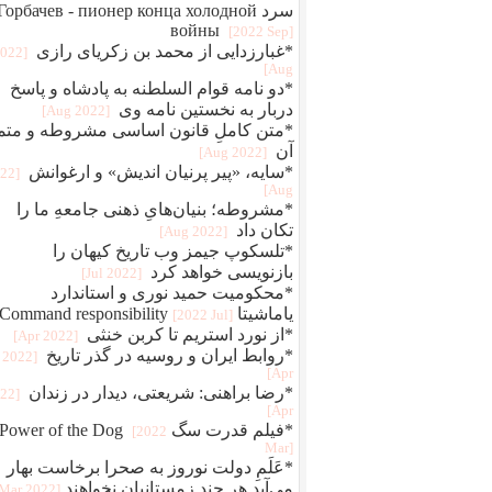
سرد Горбачев - пионер конца холодной
войны
[2022 Sep]
*غبارزدایی از محمد بن زکریای رازی
2022
Aug]
*دو نامه قوام‌ السلطنه به پادشاه و پاسخ
دربار به نخستین نامه وی
[2022 Aug]
*متن کاملِ قانون اساسی مشروطه و متم
آن
[2022 Aug]
*سایه، «پیر پرنیان اندیش» و ارغوانش
022
Aug]
*مشروطه؛ بنیان‌هایِ ذهنی جامعهِ ما را
تکان داد
[2022 Aug]
*تلسکوپ جیمز وب تاریخ کیهان را
بازنویسی خواهد کرد
[2022 Jul]
*محکومیت حمید نوری و استاندارد
یاماشیتا Command responsibility
[2022 Jul]
*از نورد استریم تا کربن خنثی
[2022 Apr]
*روابط ایران و روسیه در گذر تاریخ
[2022
Apr]
*رضا براهنی: شریعتی، دیدار در زندان
022
Apr]
*فیلم قدرت سگ Power of the Dog
[2022
Mar]
*عَلَمِ دولت نوروز به صحرا برخاست بهار
می‌آید هر چند زمستانیان نخواهند
[2022 Mar]