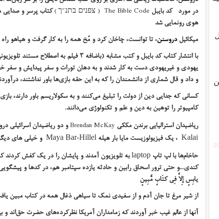
در مورد
The Bible Code
( צפנים בתנ"ך )
کتاب پرسر و صدایی من
هوی رونمایی شد
ل
میکائیل
دروسنن
، تا توانست، چاخان کرد و مُخ همه را به کار گرفت و هیاهو راه 
با انتشار کتاب کد بایبل و کتب مشابه (باضافه ۳ ف
یهودی و غیریهودی دست به کار شدند و به دهان تورات و سفر پیدایش و سفر خر
و داد و قال شماری از دانشمندان را که به این حقه بازی‌ها باور نداشتند، درآوردن
ن
کسانی که جدایی دین از دولت را تبلیغ می‌کنند و به سکولاریسم باور دارند، بازی
کامپیوتر را توهین به دین و علم و تکنولوژی می‌دانند.
ریاضیدان استرالیایی برندن مککی
Brendan McKay
و دو ریاضیدان اسرائیلی درور
، یک فیزیولوزیست مایا بار هیله
و خیلی های دیگر
Maya Bar-Hillel
Kalai
[2
حاخام‌ها با لپ تاپ
به تلویزیون آمدند و پایشان را در یک کفش کردند 
laptop
کندی...و حتی ترور اسحاق رابین و حادثه یازده سپتامبر هم، در کدها و پیشگ
یابِسٍ إِلاَّ فِی کتَابٍ مُّبِینٍ
از شیر مرغ تا جان آدم و از سفیدی نمک تا سیاهی ذغال همه در کتاب مبین یاف
آنها از عالم غیب خبر آوردند که زمامداران آمریکا نظرکرده‌های حضرت حق‌اند و 