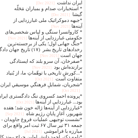
ایران نداشت
[2021 Dec]
* استخبارات صدام و بمباران مَحَلّه
گیشا
[2021 Dec]
*جبهه دموکراتیک ملی غبارزدایی از
آینه‌ها
[2021 Nov]
* کاروانسرا سنگی و لباس شخصی‌های
حکومتی غبارزدایی از آینه‌ها
[2021 Nov]
*جنگ جهانی اول؛ یکی از برجسته‌ترین
رخدادهای تاریخ بشر (۱۷) تاریخ جهان دا
جهان است
[2021 Nov]
*صفرخان، آن سرو بلند که ایستادگی
برازنده‌اش بود
[2021 Nov]
*...کورشِ تاریخی با توهّماتِ ما، از بُنیاد
متفاوت است
[2021 Oct]
*شجریان، شمایلِ فرهنگیِ موسیقیِ ایران
[2021 Oct]
*پرونده احمد کسروی ننگ دادگستری ایرا
بود... غبارزدایی از آینه‌ها
[2021 Oct]
*غبارزدایی از آینه‌ها ژاله خون شد؛ هفده
شهریور، آغازِ پایانِ رژیم شاه
[2021 Sep]
*نشست توجیهی عملیات فروغ جاویدان -
جمعه ۳۱ تیر سال ۶۷ ثبت امر واقع برای
مبارزه با فراموشی
[2021 Jul]
*نامه دکتر احمد دانش اولین جراح پیوند کل