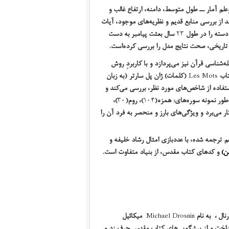
م آمار ــ طول متوسط، دامنه، ارتفاع غالب و
د از بررسی منابع قدیم و نظریه‌های موجود، آیات
دسته را در طول
۲۳
سال بعثت پیامبر به دست
د تاریخی، صحت نتایج مدل را بررسی کرده‌است.
شناسی قرآن نیز می‌پردازد و با کاربردِ روش
تاب
Les Mots
(کلمات) ژان پل سارتر (به زبان
استفاده از شاخص‌های مورد نظر، بررسی می‌کند و
طور نمونه سوره‌های: همزه(
۱۰۴
)، روم(
۳۰
)،
کار می‌برد و ویژگی‌های بارز و منحصر به فرد آن را
هم ترجمه شده،
با عددبازی امثال رشاد خلیفه و
ن)
و کدهای کتاب مقدس، از بنیاد متفاوت است.
،
به نام
Michael Drosnin
میکائیل
نداخت و از پیشگویی‌های کتاب مقدس حرف زد و