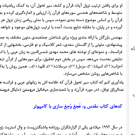
او برای یافتن ترتیب نزول آیات قرآن و کشف سیر تحول آن، به کمک ریاضیات وعل
متوسط و شاخصه‌های هندسی سوره‌های قرآن را، ارزیابی و اندازه‌گیری کرده و بع
قرآن را بر اساس موضوع دسته بندی نموده، سپس با مدلی ریاضی زمان نزول هر 
آورده‌ و در پایان، با مقابله نتایج بدست آمده با ترتیب نزول‌های موجود و شواه
مهندس بازرگان با ارائه متدی ویژه برای شناختن جمله‌بندی متون مختلف به جمله‌
پیشنهادی، متونی را از گلستان سعدی، شعر کلاسیک و نو فارسی، بخشهایی از ک
دگاه
فرانسه)... و نمونه‌ای از نوشته های محمد مهدی شمس‌الدین به ‌زبان عربی را با 
نتایجی به‌دست می‌دهد. سپس در بخش دوم تحقیق، برای سوره‌هایی از قرآن (به‌
احزاب(
۳۳
)، انبیاء(
۲۱
)، مزمل(
۷۳
)، مرسلات(
۷۷
)، قلم(
۶۸
)،... همین روش را به‌
با شاخص‌هایی روشن مشخص می‌سازد.
یادآوری کنم که کتاب سیر تحول قرآن
که خلاصه اش به زبانهای عربی و فرانسه 
عبدالرزاق نوفل
، (در مورد قرآن)، و یا شعبده‌بازی میخائیل
دروسنن
(مایکل
دروسن
ن
کدهای کتاب مقدس و، عَجغ وَجغ سازی با کامپیوتر
در سال ۱۹۹۲ میلادی یکی از گزارشگران روزنامه واشنگتن‌پست و وال‌ استریت ژورنال
دروسنن، محاسبات ریاضی ــ آماری بر روی کتب مقدس دینی را بر سر زبان‌ها ا
یه