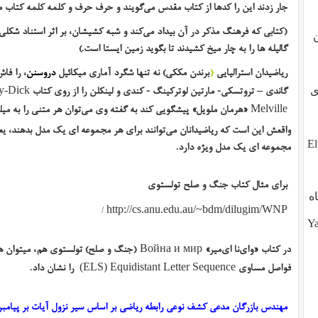
جار زدند این را کدها از کتاب مقدس می‌گویند و حرف حرف و کلمه کلمه کتاب م
(کتابی که فرهنگ مذکر در آن بیداد می‌کند و شبه کشیشان، بر اثر استناد شکلی ب
گالیله ها را به چار میخ کشیدند تا بگوید زمین ایستا است.)
ریاضیدان استرالیایی
(
برندن مککی) نه تنها شگرد آماری
میکائیل
دروسنن
، را فا
گاندی
تروتسکی- مارتین لوترکینگ - کندی و لینکلن را از روی کتاب
y-Dick
–
طوی
«هرمان ملویل» پیشگویی کند به گفته وی می‌توان هر متنی را به میل
Melville
واقعش این است که ریاضیدانان می‌توانند برای هر مجموعه ای یک مدل بدهند، یع
ز تو، آیا تو هم هستی؟ ?Eli,
مجموعه ای یک مدل ویژه دارد.
برای مثال کتاب جنگ و صلح تولستوی
ه
/
http://cs.anu.edu.au/~bdm/dilugim/WNP
Yalda (
در کتاب «وای‌نا ای‌میر»
(جنگ و صلح) تولستوی هم، میتوان هما
Война и мир
فواصل مساوی
را نشان داد.
(ELS) Equidistant Letter Sequence
مهندس بازرگان مدعی کشف نوعی رابطه ریاضی بر اساس سیر نزول آیات بر پیامب