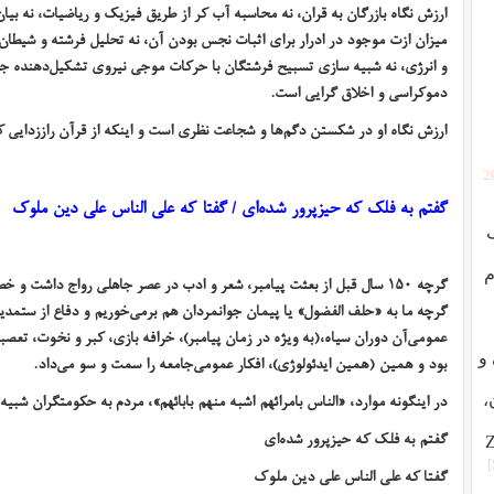
ارزش نگاه بازرگان به قران، نه محاسبه آب کر از طریق فیزیک و ریاضیات، نه بی
میزان ازت موجود در ادرار برای اثبات نجس بودن آن، نه تحلیل فرشته و شیطان
و انرژی، نه شبیه سازی تسبیح فرشتگان با حرکات موجی نیروی تشکیل‌دهنده جهان
دموکراسی و اخلاق گرایی است.
ارزش نگاه او در شکستن دگم‌ها و شجاعت نظری است و اینکه از قرآن راززدایی ک
[
گفتم به فلک که حیز‌پرور شده‌ای
/
گفتا که علی‌ الناس علی دین ملوک
م
گرچه
۱۵۰
سال قبل از بعثت پیامبر، شعر و ادب در عصر جاهلی رواج داشت و 
گرچه ما به «حلف الفضول» یا پیمان جوانمردان هم برمی‌خوریم و دفاع از ستمد
عمومی‌آن دوران سیاه،(به ویژه در زمان پیامبر)، خرافه بازی، کبر و نخوت، تع
ردگی و
بود و همین (همین ایدئولوژی)، افکار عمومی‌جامعه را سمت و سو می‌داد.
در اینگونه موارد، «الناس بامرائهم اشبه منهم بابائهم»، مردم به حکومتگران شبیه‌تر
،
گفتم به فلک که حیز‌پرور شده‌ای
گفتا که علی‌ الناس علی دین ملوک