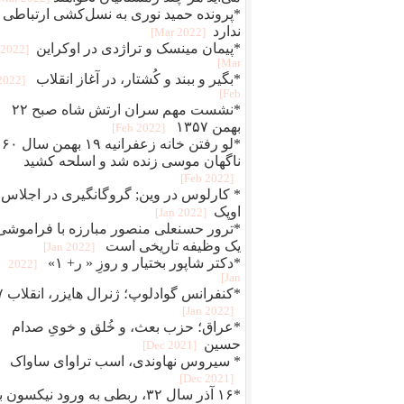
*پرونده حمید نوری به نسل‌کشی ارتباطی
ندارد
[2022 Mar]
*پیمان مینسک و تراژدی در اوکراین
[2022
Mar]
*بگير و ببند و کُشتار، در آغاز انقلاب
[2022
Feb]
*نشست مهم سران ارتش شاه صبح ۲۲
بهمن ۱۳۵۷
[2022 Feb]
*لو رفتن خانه زعفرانیه ۱۹ بهمن سال ۶۰
ناگهان موسی زنده شد و اسلحه کشید
[2022 Feb]
* کارلوس در وین; گروگانگیری در اجلاس
اوپک
[2022 Jan]
*ترور حسنعلی منصور مبارزه با فراموشی
یک وظیفه تاریخی است
[2022 Jan]
*دکتر شاپور بختیار و روزِ « ر+ ۱»
[2022
Jan]
*کنفرانس 
[2022 Jan]
*عراق؛ حزب بعث، و خُلق‌ و‌ خویِ صدام
حسین
[2021 Dec]
* سیروس نهاوندی، اسب تراوای ساواک
[2021 Dec]
*۱۶ آذر سال ۳۲، ربطی به ورود نیکسون 