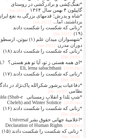
*تفنگ‌کِشی و برادرکُشی در روستای
گاپیلون ۴ بهمن سال ۱۳۶۴
[2021 Jan]
*شاه و پدرش؛ قدمهای بزرگی به نفع ایران
برداشتند، اما...
[2021 Jan]
*زنانی که شکست را شکست دادند
(۱۹)
[2021 Jan]
*شهسواران میدان علم (۱) نیوتن، ارس
دوران مدرن
[2021 Jan]
*زنانی که شکست را شکست دادند (۱۸)
[2020 Dec]
*ای همه هستی 
Eli, lema sabachthani
[2020 Dec]
*زنانی که شکست را شکست دادند (۱۷)
[2020 Dec]
*دفاعيات پرشور شکرالله پاک‌نژاد در دادگا
نظامی
[2020 Dec]
*شبِ یَلدا و انقلابِ زمستانی Shab-e
Cheleh) and Winter Solstice
[2020 Dec]
*زنانی که شکست را شکست دادند (۱۶)
[2020 Dec]
*اعلامیهٔ جهانی حقوق بشر Universal
Declaration of Human Rights
[2020 Dec]
* زنانی که شکست را شکست دادند (۱۵)
[2020 Dec]