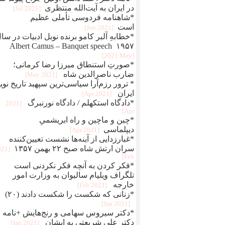
در ایران به آیت‌الله منتظری
[2021 Jul]
*شاهنامه فردوسی تأملی عظیم
است
[2021 Jun]
*خطابهِ آلبر کامو برنده نوبل ادبیات در سا
۱۹۵۷ Albert Camus – Banquet speech
[2021 May]
*صورتِ استنطاق میرزا رضا کرمانی؛
ضارب ناصرالدین شاه
[2021 May]
* ترور رزم‌آرا سیاسی‌ترین سپهبد تاریخ نوی
ایران
[2021 Apr]
*دادگاه استکهلم / دادگاه نورنبرگ
[2021
Apr]
*چین و ماچین و راه ابريشمیِ
ديپلماسی
[2021 Apr]
*غبارزدایی از آینه‌ها نشست تعیین‌کننده
سران ارتش شاه صبح ۲۲ بهمن ۱۳۵۷
021
Feb]
*فکر کردن به آنچه فکر نکردنی است
تلگراف ویلیام سالیوان به وزارت امور
خارجه
[2021 Feb]
*زنانی که شکست را شکست دادند (۲۰)
[2021 Jan]
*دکتر سیروس سهامی و رنج‌هایش +نامه
دکتر علی شریعتی به ایشان
[2021 Jan]