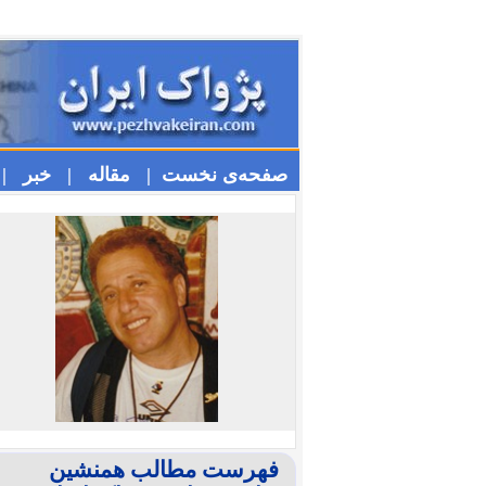
صفحه‌ی نخست |
مقاله |
خبر |
فهرست مطالب همنشین