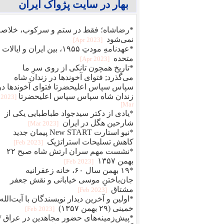
بهار در سایت پژواک ایران
*رضاشاه؛ فقط در ستم و سرکوب، خلاصه
نمی‌شود
[2023 Apr]
*عهدنامهِ مودتِ ۱۹۵۵، بین ایران و ایالات
متحده
[2023 Apr]
*تاریخ همچون تانکی از روی سرِ ما
می‌گذرد; فتوای آخوندها در زندان شاه
سپاس سپاس اعلیحضرتا فتوای آخوندها در
زندان شاه سپاس سپاس اعلیحضرتا
[2023
Mar]
*یادی از دکتر سیدجواد طباطبایی یکی از
شارحین هگل در ایران
[2023 Mar]
*نیو استارت New START پیمان جدید
کاهش تسلیحات استراتژیک
[2023 Feb]
*نشست مهم سران ارتش شاه صبح ۲۲
بهمن ۱۳۵۷
[2023 Feb]
*۱۹ بهمن سال ۶۰، خانه زعفرانیه
جان‌باختنِ موسی خیابانی و نقش جعفر
مشتاق
[2023 Feb]
*اولین و آخرین دیدار نویسندگان با آیت‌الله
خمینی (۲۹ بهمن ۱۳۵۷)
[2023 Feb]
*پیش‌زمینه‌های حضور مجاهدین در عراق /