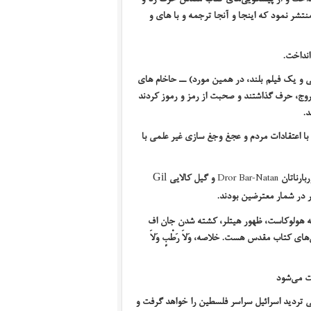
تشر نمود که اینجا و آنجا ترجمه و با های و
انداخت.
یلم به اصطلاح مستند تلویزیونی و یک فیلم بلند، در همین مورد) ــ حاخام های
وج، حرف گذاشتند و صحبت از رمز و رموز کردند
د.
 با اعتقادات مردم و عجغ وجغ سازی غیر علمی با
بارناتان
Dror Bar-Natan
و گیل کالایی
Gil
 در شمار معترضین بودند.
که هولوکاست، ظهور هیتلر، کشته شدن جان اف
ویی‌های کتاب مقدس هست. خلاصه،
وَلاَ رَطْبٍ وَلاَ
ت می‌شود
بی تردید اسرائیل سراسر فلسطین را خواهد گرفت و