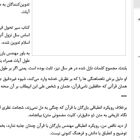
تدوین‌کنندگان به ط
آیات.
کتاب سیر تحول قرآ
اساس سال نزول آنه
اسلام تدوین شده، آ
به باور مهندس باز
طول آیات همراه با 
بلند)، مجموع کلمات نازل شده در هر سال نیز، ثابت بوده است. یعنی اگر بر طول 
او دلیل برخی ناهماهنگی ها را که بر نظرش خدشه وارد می‌کند، شیوه غیردقیق ج
همان قرآنی که حافظین نامی‌قرآن، عثمان و شخص علی ابن ابیطالب بر آن صحه گ
***
برخلاف رویکرد انطباقی بازرگان با قرآن که چنگی به دل نمی‌زند، شجاعت نظری 
نگاه تاریخی به متن (و دقیق‌تر، کلیت مضمونی متن) بیانجامد.
از دید ناقص من، رویکرد انطباقی مهندس بازرگان با قرآن چندان جذبه ندارد، 
توضیح و انطباق با دانش و فرهنگ کنونی نیست.