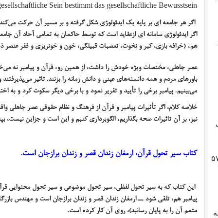
esellschaftliche Sein bestimmt das gesellschaftliche Bewusstsein.
اگر هر جامعه ای بر پایه یک ایدئولوژی شکل گرفته و بر مسیر آن حرکت می‌کند ک
اگر ایدئولوژی سامانه ای ازعقاید است که توسط حاکمان به تمامی ‌آحاد آن جامع
هم، (خرافه بازی، کبر و نخوت، تعصبات قبیلگی، خون و خونریزی و فقر عنصر ذ
عصر جاهلی، مختصات ویژه خودش را داشت، از همین رو، قرآن و پیامبر نه می‌خو
باورهای مردم و همه دانسته‌های عینی و دانش زمانه را بزنند. تاثیر می‌پذیرفتند 
می‌بینیم. پیامبر برخی را تأیید و تقریر نمود و با برخی دیگر سکوت کرد و به اختی
خلاصه کلام، اگر تأثیرات پیامبر و قرآن از فرهنگ و نظام حقوقی عصر جاهلی واق
نیز، بر آن تاثیرات صحه بگذاریم، الگوبرداری کنیم و این است و جزاین نیست، بپن
کتاب سیر تحول قرآن
، ارمغان زندان قصر و زندان برازجان است.
گوادلوپ؛ ژنرال هایزر، انقلاب ۵۷
این کتاب که به سیر تحول لفظی، سیر تحول موضوعی و سیر تحول محتوایی قرآن، م
پیامبر هم، تلقی شود ــ ارمغان زندان قصر و زندان برازجان است و مهندس بازر
متمم آن را به پایان رسانید)، روی آن کار کرده است.
به