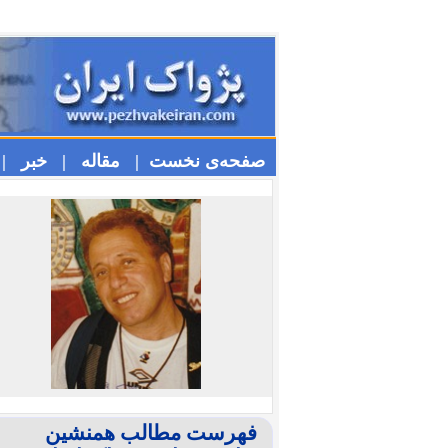
صفحه‌ی نخست |
مقاله |
خبر |
فهرست مطالب همنشین