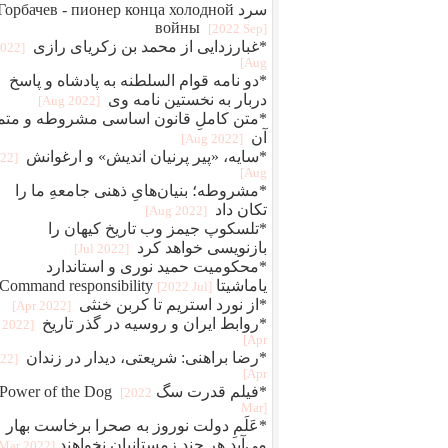
سرد Горбачев - пионер конца холодной
войны
[2022 Sep]
*غبارزدایی از محمد بن زکریای رازی
2022
Aug]
*دو نامه قوام‌ السلطنه به پادشاه و پاسخ
دربار به نخستین نامه وی
[2022 Aug]
*متن کاملِ قانون اساسی مشروطه و متم
آن
[2022 Aug]
*سایه، «پیر پرنیان اندیش» و ارغوانش
022
Aug]
*مشروطه؛ بنیان‌هایِ ذهنی جامعهِ ما را
تکان داد
[2022 Aug]
*تلسکوپ جیمز وب تاریخ کیهان را
بازنویسی خواهد کرد
[2022 Jul]
*محکومیت حمید نوری و استاندارد
یاماشیتا Command responsibility
[2022 Jul]
*از نورد استریم تا کربن خنثی
[2022 Apr]
*روابط ایران و روسیه در گذر تاریخ
[2022
Apr]
*رضا براهنی: شریعتی، دیدار در زندان
022
Apr]
*فیلم قدرت سگ Power of the Dog
[2022
Mar]
*عَلَمِ دولت نوروز به صحرا برخاست بهار
می‌آید هر چند زمستانیان نخواهند
[2022 Mar]