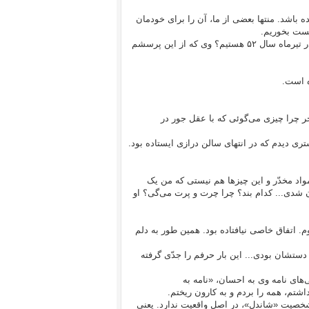
 باشد. منتها بعضی از ما، آن را برای خودمان
لیست بخوریم.
شبی از خواب بیدار شدم و (وسط شب)، برادرم را بیدار کردم و گفتم آیا ما در تیرماه سال ۵۲ هستیم؟ وی که از این پرسشم
ه است.
آخر چرا چیزی می‌گوئی که با عقل جور در
ستری دیدم که در انتهای سالن درازی ایستاده بود.
 آخر تو اهل مشروب و مواد مخدّر و این چیز‌ها هم نیستی که من یک
ن شدی... کدام بند؟ چرا چرت و پرت می‌گی؟ او
 اتفاق خاصی نیافتاده بود. همین طور به دلم
 دستشان بودی... این بار حرفم را جدّی گرفته
‌های نامه وی به احسان، «نامه به
شتم، همه را بردم و به کارون ریختم.
شخصیت «شاندل»، در اصل واقعیت ندارد. یعنی