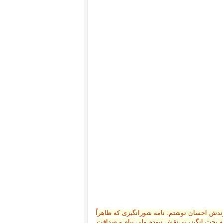
رزندش احسان نوشتم. نامه شورانگیزی که ظاهراً
مه بحث انگیز، بی‌نقش نبودم ولی پیام و صداقت