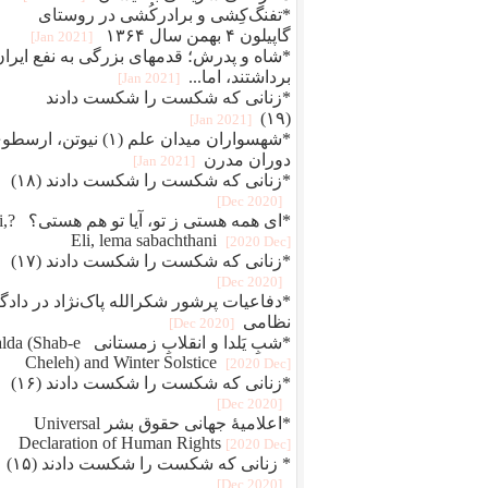
*تفنگ‌کِشی و برادرکُشی در روستای
گاپیلون ۴ بهمن سال ۱۳۶۴
[2021 Jan]
*شاه و پدرش؛ قدمهای بزرگی به نفع ایران
برداشتند، اما...
[2021 Jan]
*زنانی که شکست را شکست دادند
(۱۹)
[2021 Jan]
*شهسواران میدان علم (۱) نیوتن، ارس
دوران مدرن
[2021 Jan]
*زنانی که شکست را شکست دادند (۱۸)
[2020 Dec]
*ای همه هستی 
Eli, lema sabachthani
[2020 Dec]
*زنانی که شکست را شکست دادند (۱۷)
[2020 Dec]
*دفاعيات پرشور شکرالله پاک‌نژاد در دادگا
نظامی
[2020 Dec]
*شبِ یَلدا و انقلابِ زمستانی Shab-e
Cheleh) and Winter Solstice
[2020 Dec]
*زنانی که شکست را شکست دادند (۱۶)
[2020 Dec]
*اعلامیهٔ جهانی حقوق بشر Universal
Declaration of Human Rights
[2020 Dec]
* زنانی که شکست را شکست دادند (۱۵)
[2020 Dec]