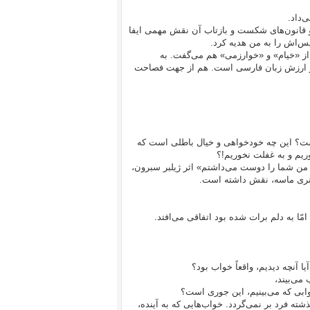
‌داد.
Alhazen  که در زمینه شناخت نور و قانون‌های شکست و بازتاب آن نقش مهمی ایفا
س‌اش را به من هدیه کرد.
از «خیام» و «خوارزمی» هم می‌گفت. به
رزش‌ زبان‌ فارسی‌ ‌است‌. هم‌ از جهت‌ فصاحت‌
 است؟ این چه خودخواهی و خیال باطلی است که
اوریم و به غفلت نخوریم!؟
ا، من شما را دوست می‌داشتم» اثر ژیلبر سبرون،
انری ماسه، نقش داشته است.
 به دلم برات شده بود اتفاقی می‌افتد.
 آنچه دیدیم، واقعاً خواب بود؟
 می‌بیند،
وابی که می‌بینیم، این جوری است؟
ته فرد بر نمی‌گردد. خواب‌هایی که به آینده،