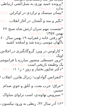
*پرونده حمید نوری به نسل‌کشی ارتباطی
ندارد
[2022 Mar]
*پیمان مینسک و تراژدی در اوکراین
[2022
Mar]
*بگير و ببند و کُشتار، در آغاز انقلاب
[2022
Feb]
*نشست مهم سران ارتش شاه صبح ۲۲
بهمن ۱۳۵۷
[2022 Feb]
*لو رفتن خانه زعفرانیه ۱۹ بهمن سال ۶۰
ناگهان موسی زنده شد و اسلحه کشید
[2022 Feb]
* کارلوس در وین; گروگانگیری در اجلاس
اوپک
[2022 Jan]
*ترور حسنعلی منصور مبارزه با فراموشی
یک وظیفه تاریخی است
[2022 Jan]
*دکتر شاپور بختیار و روزِ « ر+ ۱»
[2022
Jan]
*کنفرانس 
[2022 Jan]
*عراق؛ حزب بعث، و خُلق‌ و‌ خویِ صدام
حسین
[2021 Dec]
* سیروس نهاوندی، اسب تراوای ساواک
[2021 Dec]
*۱۶ آذر سال ۳۲، ربطی به ورود نیکسون 