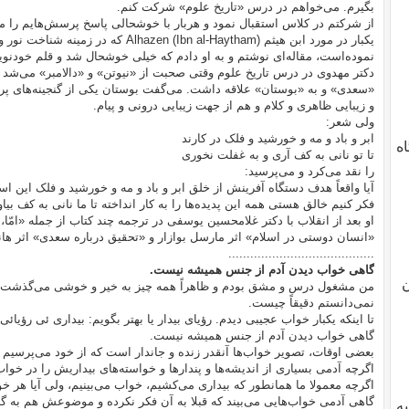
بگیرم. می‌خواهم در درس «تاریخ علوم» شرکت کنم.
از شرکتم در کلاس استقبال نمود و هربار با خوشحالی پاسخ پرسش‌هایم را می
یکبار در مورد ابن هیثم ((Ibn al-Haytham
نموده‌است، مقاله‌ای نوشتم و به او دادم که خیلی خوشحال شد و قلم خودنوی
دکتر مهدوی در درس تاریخ علوم وقتی صحبت از «نیوتن» و «دالامبر» می‌شد 
«سعدی» و به «بوستان» علاقه داشت. می‌گفت بوستان‌ یکی‌ از گنجینه‌های‌ پر ا
و زیبایی‌ ظاهری‌ و کلام‌ و هم‌ از جهت‌ زیبایی‌ درونی‌ و پیام‌.
ولی شعر:
ابر و باد و مه و خورشید و فلک در کارند
دگاه
تا تو نانی به کف آری و به غفلت نخوری
را نقد می‌کرد و می‌پرسید:
آیا واقعاً هدف دستگاه آفرینش از خلق ابر و باد و مه و خورشید و فلک این
فکر کنیم خالق هستی همه این پدیده‌ها را به کار انداخته تا ما نانی به کف بی
او بعد از انقلاب با دکتر غلامحسین یوسفی در ترجمه چند کتاب از جمله «امّ
«انسان دوستی در اسلام» اثر مارسل بوازار و «تحقیق درباره سعدی» اثر ه
........................................
گاهی خواب دیدن آدم از جنس همیشه نیست.
ن
من مشغول درس و مشق بودم و ظاهراً همه چیز به خیر و خوشی می‌گذشت امّا
نمی‌دانستم دقیقاً چیست.
تا اینکه یکبار خواب عجیبی دیدم. رؤیای بیدار یا بهتر بگویم: بیداری ئی رؤیائی
گاهی خواب دیدن آدم از جنس همیشه نیست.
بعضی اوقات، تصویر خواب‌ها آنقدر زنده و جاندار است که از خود می‌پرسیم آیا
اگرچه آدمی بسیاری از اندیشه‌ها و پندار‌ها و خواسته‌های بیداریش را در خواب
اگرچه معمولا ما همانطور که بیداری می‌کشیم، خواب می‌بینیم، ولی آیا هر خ
گاهی آدمی خواب‌هایی می‌بیند که قبلا به آن فکر نکرده و موضوعش هم به گذش
یه