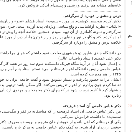
خانه‌های مشابه هم نرفتم و زشتی و پستی‌ام اندکی فروکش کرد.
........................................
[
درس و مشق را دوباره از سرگرفتم.
تلاش کردم بنویسم. کوشیدم در مورد «سیبویه» استاد مُسّلم «نحو» و زبان‌ش
«الکتاب» نظریه آوا‌شناسی و واج‌شناسی ویژه‌ای پدید آورده است، جیزی بنوی
سرگرفتم و نمونه کاملتری از آن تهیه نمودم. همچنین خلاصه آنچه را پیش‌تر د
م
آماده کردم. کند و کاو در نور و دنیای پر رمز و راز فوتون‌ها، از دیرباز مورد عل
خلاصه درس و مشق را دوباره از سرگرفتم.
[2
...
در دانشگاه جندی شاپور دو همشهری صاحب نفوذ داشتم که هوای مرا داشتند.
دکتر علی عمیدی (استاد ریاضیات عالی)
با اِعمال نفوذ آنان در آزماشگاه فیزیک دانشکده علوم سه روز در هفته کار گرف
عباس جامعی رئیس دانشگاه اهواز فرستادم. می‌دانستم استاد بنام آمار و
۱۳۴۵ را هم مدیریت کرده است.
ایشان مرا به حضور پذیرفت و بسیار تشویق نمود و گفت جامعه ایران به جوان
تقاضا کردم چون برادرم در اهواز تدریس می‌کنند، اگر ممکن باشد ترتیبی بده
پیشنهاد کرد تا کارم درست شود در کلاسهای دکتر محمدحسن مهدوی اردبیل
زبانزد بود.
........................................
[2
دکتر عباس جامعی آن استاد فرهیخته
من دکتر عباس جامعی آن استاد فرهیخته را که متاسفانه در فقر و تنگدست
ستمدیده ما داشت، فراموش نمی‌کنم.
یکی از دوستانم که اهل بانه و از خویشاوندان مترجم و نویسنده معروف دکتر 
«وقتی از زندان آزاد شدم، به کمک دکتر عباس جامعی به مرکز تازه تاسیس آما