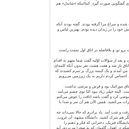
وی گفتگویی صورت گیرد. کمااینکه «شاندل» هم
ه شده و سراغ مرا گرفته بودند. گفته بودند آنکه
خود را در زندان دیده بودم، بهترین لباس و
فت برو تو، و بلافاصله در اتاق اول سمت راست
و بعد از سؤالات اوّلیه گفت شما متهم به اقدام
ر اتاق باز شد و هفت هشت نفر بدون آنکه کلمه‌ای
 من آمدند و یک کیسه بزرگ بر سرم کشیدند که
د. احساس کردم داریم به یک زیرزمین می‌رویم.
ف اتاق موزائیک بود و فرش و مرشی نداشت.
 البته خیلی زیاد نبود امّا توی چشم می‌آمد.
خصوصی کرد و گفت باشه اتاقت را عوض می‌کنم.
رات می‌کشید. همین الآن هم آن سر و صدا با
فت و شب آمد. یاد برادرم که حالا نمی‌داند چه
 دیگر هم سَرک کشید. دانشگاه مشهد، آن غروب،
ایشگاه فیزیک، دخترانی که فکر و ذهنم را
که در اهواز، گاومان که به صحرا می‌بردم، آیه