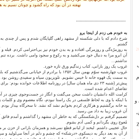
نهفته در آن بود که راه گشود و چونان نسیم به 
........................................
به خودم هی زدم از اینجا برو
شرح دادم که با دلی شکسته از مشهد راهی گلپایگان شدم و پس از چندی به اهوا
گشتم.
[
به روزمرّه‌گی و روزمرگی افتاده و به بدن خودم نیز بی‌احترامی کردم. قبله
آن ابرو مرا به دنبال خود می‌کشید و به رکوع و سجود وامی داشت. برده تنم بو
نداشتم...
غروب یک روز بارانی، کتاب زندگیم ورق تازه خورد.
غروب چهارشنبه سوّم بهمن سال ۱۳۵۲ با برادرم از خیابا
م
به سمت یک قهوه خانه تا خیس نشویم. تلویزیون سیاه و سفیدی روشن بود 
پیش‌تر (شنبه ۲۳ دی ماه‌‌‌ همان سال) در روزنامه اطلاعات خوانده بو
تقاضای اعدام شده است.
کرامت الله دانشیان داشت سخن می‌گفت و انگار در جست‌و‌جوی چیزی در آن 
با اینکه با وی به لحاظ فلسفی در یک راستا نبودم، نگاه معصوم وی و کلما
ردگی و
به خانه برگشتیم و هرکاری کردم بخوابم نشد که نشد. تا سحرگاه بیدار بودم و
آن غروب زیبا به داد من رسید.
،
تصمیم گرفتم بر دل‌شکستگی که به خاطر آن مشهد را گذاشتم و آمدم فائق آیم و
مُعوج روی بگردانم و کمی آدم بشوم.
حال عجیبی داشتم. لبخند از لبانم قطع نمی‌شد و همزمان بارانی از حزن بر من
از آن به بعد دیگر به دیسکوی «درشکه» که چشم و دلم در آنجا می‌لولید و می‌
معنی واقعی کلمه بود، پانگذاشتم و به قول زنده یاد فرهاد: «به خودم هی زدم از 