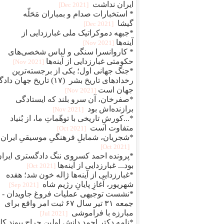
ایران نداشت
[2021 Dec]
* استخبارات صدام و بمباران مَحَلّه
گیشا
[2021 Dec]
*جبهه دموکراتیک ملی غبارزدایی از
آینه‌ها
[2021 Nov]
* کاروانسرا سنگی و لباس شخصی‌های
حکومتی غبارزدایی از آینه‌ها
[2021 Nov]
*جنگ جهانی اول؛ یکی از برجسته‌ترین
رخدادهای تاریخ بشر (۱۷) تاریخ جهان دا
جهان است
[2021 Nov]
*صفرخان، آن سرو بلند که ایستادگی
برازنده‌اش بود
[2021 Nov]
*...کورشِ تاریخی با توهّماتِ ما، از بُنیاد
متفاوت است
[2021 Oct]
*شجریان، شمایلِ فرهنگیِ موسیقیِ ایران
[2021 Oct]
*پرونده احمد کسروی ننگ دادگستری ایرا
بود... غبارزدایی از آینه‌ها
[2021 Oct]
*غبارزدایی از آینه‌ها ژاله خون شد؛ هفده
شهریور، آغازِ پایانِ رژیم شاه
[2021 Sep]
*نشست توجیهی عملیات فروغ جاویدان -
جمعه ۳۱ تیر سال ۶۷ ثبت امر واقع برای
مبارزه با فراموشی
[2021 Jul]
*نامه دکتر احمد دانش اولین جراح پیوند کل