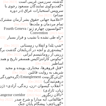
گذشته، سرزمین غریبی است
[2023 Jan]
*گفت‌وگوی نمایندگان مسعود رجوی با
سرویس استخبارات عراق (در دوره
صدام)
[2023 Jan]
*اعلامیهٔ جهانی حقوق بشر آرمان مشترک
تمام مردمان و ملت‌ها
[2023 Jan]
*کنوانسیون چهارم ژنو / Fourth Geneva
Convention
[2023 Jan]
*راه طی نشده با نشیب و فراز بسیار
2023
Jan]
*شبِ یَلدا و انقلابِ زمستانی
[2022 Dec]
*پیشه‌وَری و آنچه در آذربایجان گذشت برگ
زرینی از رومانتیسم ایرانی
[2022 Dec]
*نیکوس کازانتزاکیس همسفر تاریخ و همد
اساطیر
[2022 Dec]
*قتلِ فروهرها، مختاری، پوینده و مجید
شریف به روایت قاتلین
[2022 Dec]
*اِن‌تَن‌گِل‌مِنت Entanglement (گره‌خو
درهم‌تنیدگی)
[2022 Oct]
* انقلاب گیسوان «زن، زندگی، آزادی» (ژن
ژیان، ئازادی)
[2022 Sep]
*دالان زنگِزور Zangezur corridor
[2022 Sep]
*طالقانی، آیه مدارا و شرح صدر
[2022 Sep]
*گورباچف؛ پیشگام پایان جنگ