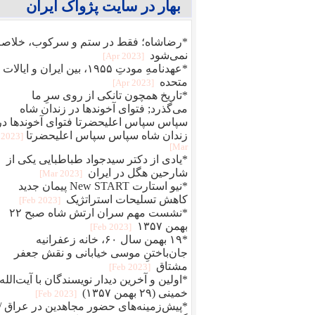
بهار در سایت پژواک ایران
*رضاشاه؛ فقط در ستم و سرکوب، خلاصه
نمی‌شود
[2023 Apr]
*عهدنامهِ مودتِ ۱۹۵۵، بین ایران و ایالات
متحده
[2023 Apr]
*تاریخ همچون تانکی از روی سرِ ما
می‌گذرد; فتوای آخوندها در زندان شاه
سپاس سپاس اعلیحضرتا فتوای آخوندها در
زندان شاه سپاس سپاس اعلیحضرتا
[2023
Mar]
*یادی از دکتر سیدجواد طباطبایی یکی از
شارحین هگل در ایران
[2023 Mar]
*نیو استارت New START پیمان جدید
کاهش تسلیحات استراتژیک
[2023 Feb]
*نشست مهم سران ارتش شاه صبح ۲۲
بهمن ۱۳۵۷
[2023 Feb]
*۱۹ بهمن سال ۶۰، خانه زعفرانیه
جان‌باختنِ موسی خیابانی و نقش جعفر
مشتاق
[2023 Feb]
*اولین و آخرین دیدار نویسندگان با آیت‌الله
خمینی (۲۹ بهمن ۱۳۵۷)
[2023 Feb]
*پیش‌زمینه‌های حضور مجاهدین در عراق /