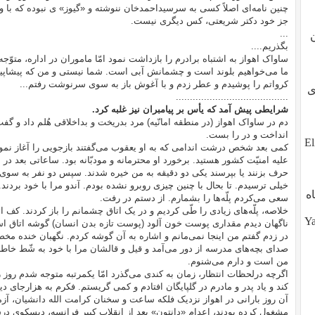
چنین نامه‌ای اصلاً کسی به سرسیداحمدخان ننوشته و «گیوز» ی نبوده که با 
جز خود دکتر شریعتی، کس دیگری نیست.
...
بگذریم....
ساواک اهواز به اشتباه برادرم را بازداشت نمود امّا ماموران در اداره، متوّج
ما می‌خواهیم بلوند است و چشمانش آبی است. شما نیستی و من که پیشاپیش 
کرواتم را پوشیدم و عطر زدم و با آغوش باز به سوی سرنوشت رفتم...
طوی
........................................
شرایطی پیش آمد که یأس بر پیامبران نیز غلبه کرد.
دم در ساواک اهواز (در منطقه امانّیه) مرد بدریخت و بداخلاقی هُلم داد و گ
انداخت و در را بست.
ز تو، آیا تو هم هستی؟ ?Eli,
کمی بعد شخص درشت اندامی که به او یعقوب می‌گفتند بازجویی را آغاز نمود 
علیه امنیّت کشور هستید. برخورد او محترمانه و مودبّانه بود. ساعاتی بعد د
حرف بزنند یا بپرسند یکی دو دقیقه به من خیره شدند. سپس دو نفر به سوی
خیلی ترسیدم. تا بحال با چنین چیزی روبرو نشده بودم. آندو مرا با خود بردن
ه
سعی می‌کردم پلّه‌ها را بشمارم. از دستم در رفت.
خلاصه، پلّه‌های زیادی را طّی کردیم و در یک اتاق چشمانم را باز کردند. ک
Yalda (
ناگهان دیدم مقداری پوست خون آلود (پوست تازه بدن انسان) گوشه اتاق است.
در زدم گفتم من اینجا نمی‌مانم و اشاره به آن گوشه کردم. نگهبان خنده م
صدای بچه‌های مدرسه از دور می‌آمد و قیل و قالشان مرا با خود به شّط خاط
من است و دارم می‌شنوم.
اگرچه درلحظات انتظار، زمان به کندی می‌گذرد امّا یکمرتبه متوجه شدم روز ر
کند و یاد پدر و مادرم در گلپایگان افتادم و کمی گریستم. فکرم به هزارجای
آن روز بارانی در اهواز نزدیک فلکه ساعت و سخنان کرامت الله دانشیان، آزم
مشغول کرده بودند، اعدام «دانتون» بعد از انقلاب کبیر فرانسه، دیسکوی درش