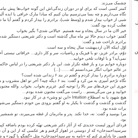
چشمک می‌زند.
کمتر کسی است که برای او در دوران زندگی‌اش این گونه خواب‌ها پیش نیامده
نگاه می‌داریم و چه بسا می‌ترسیم بیان کنیم که مبادا مارک خرافی یا ایده آ
ل
تعجّب کرده بود گفت:
خیر الان ما در سال پنجاه و سه هستیم. خیالاتی شدی؟ بگیر بخواب
گفتم: خواب دیدم حالا تیر ماه سال گذشته است و دکتر شریعتی دستگیر شد
برادرم ناراحت شد و گفت:
اوّل اینکه الآن اردیبهشت سال پنجاه و سه است.
ن
دوّم، برادر عزیز، تو با فیزیک و ریاضیات، سر و کار داری... خرافاتی نیستی 
نمی‌آید؟ و با اوقات تلخی خوابید...
دوباره خوابم برد و باز قصّه تکرار شد، این بار دکتر شریعتی را در لباس خاک
در عالم خواب انگار می‌دانستم که....... (...)
دوباره برادرم را بیدار کردم و گفتم در بند ۶ زندانی شده است؟
نگاه ترّحم آمیزی به من کرد و گفت: بند ۶ دیگه چیه؟
جوری این حرف‌های سر بالا را توجیه کنم. عزیزم بخواب. بخواب. والله مجنو
[2
خوابید و من می‌گریستم... راست می‌گفت مجنون شده بودم...
هیچ شهود یا به اصطلاح Intuition «این تو وشن» ی در کار نبود.
گذشت و گذشت و گذشت تا یکبار به او گفتم بزودی من خودم دستگیر می‌شوم.
برات شده بود.
مرا بوسید و گفت: نه، خدا نکند. پدر و مادرمان از غصّه می‌میرند، تو شمشیر
بود.
فردای آنروز لیست جدیدی که از آثار دکتر شریعتی تهیّه کرده بودم باضافه کپی
سرسیداحمدخان» که از دوستی در اهواز گرفتم و هر عکسی که از این و آن دا
همین جا یادآوری کنم که «نامه به سرسیداحمدخان» مثل «گفتگو با گیوز» و 