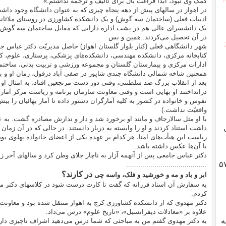
کمک وی نبود، ابدا فراغت بال برای تالیف و ترجمه نداشتم.»
در اهواز در سالهای پیش از دهه پنجاه چیزی که به عنوان دانشگاه وجود د
ادبیات فعلی (ساختمان سه گوش) و یک دانشکده کشاورزی در روستای ملاثانی
یک دانشسرای عالی هم در پشت اداره دارایی که مقابل ساختمان سه گوش ب
در آن تحصیل می‌کردند. همین و بس
شهر دانشگاهی فعلی (کنار بلوار گلستان اهواز) حاصل مدیریّت دکتر عباس جا
کتابخانه مرکزی، دانشکده مهندسی، دانشکده‌های پزشکی، پرستاری، علوم، کش
ادارات مرکزی و بیمارستان گلستان و مجموعه ورزشی و تربیت بدنی، ساخ
همچنین شاخه شمالی دانشگاه جندی شاپور در صفی آباد دزفول، زمان او و با
بعد از انقلاب بزرگ ضد سلطنتی، وقتی دور دست مرتجعین افتاد، به امثال او
درانداختند او بهایی است و وقتی معاونت سازمان برنامه و ریاست مرکز آما
نفوس و خانواده در کشور به کلیه آمارگران دستور داده تا آمار بهائیان را بیش
واقعیّت نداشت.)
با او مثل سالارجاف و مانند او برخورد شد و دار و ندارش مصادره گشت. به
داشت استناد کردند و او را وابسته به دربار دانستند. در حالی که در آن زمان
ریاست این هیأت‌های امنا، هر کدام بر عهده یکی از اعضای خانواده پهلوی ب
با آن‌ها عکس داشته باشد.
دکتر عباس جامعی پس از آنهمه آزار به ناچار جلای وطن کرد و سالهای آخر زند
گوادلوپ؛ ژنرال هایزر، انقلاب ۵۷
........................................
در کارند
؟
ابر و باد و مه و خورشید و فلک، واسه چی
به سفارش آن استاد فرزانه که گفت تا کارت درست شود در کلاسهای دکتر
کردم.
دکتر مهدوی که از دانشکده کشاورزی کرج به اهواز منتقل شده بود و معاون
علاوه بر «معادلات دیفرانسیل»، «تاریخ علوم» درس می‌داد.
به
به دکتر مهدوی گفتم من به مباحثی که شما درس می‌دهید اشراف ناچیزی دارم.