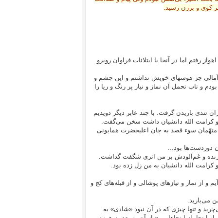
هر کوی و برزن رسید.
ز رفتم اما در آنجا با ابتلائات فراوان روبرو
 و آمالی جز هوسهای خویش نداشتم و این چشم و
دم و تاب تحمل آن نماز و نیاز پر رنگ و ریا را
نی می‌گذشتیم که باران تندی باریدن گرفت. با چند عابر دیگر دویدیم
و کرامت الله دانشیان داشت سخن می‌گفت.
دم: برای متهّمان سوء قصد به جان اعلیحضرت همایونی
دوردست‌ها بود...
ت زنده و غم‌آلودش بر من اثری شگفت گذاشت.
 کرامت الله دانشیان به من زل زده بود.
 از نماز و نیازهای پوشالی و از قبله‌های کج و
 می‌بارید.
چرید و تنها چیزی که در آن نبود «شادی» به
اینجا، از اینجا‌ها برو» از آن به بعد به هرزه