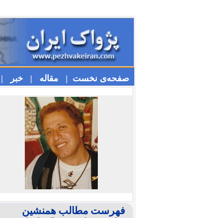
صفحه‌ی نخست |
مقاله |
خبر |
فهرست مطالب همنشین