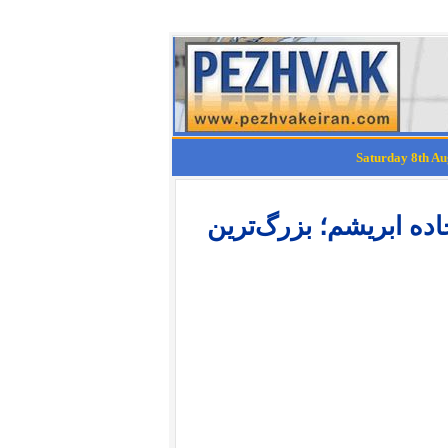
جهان از ماموت تا فیسبوک ۲۳ ؛ جاده ابریشم؛ بزرگ‌ترین