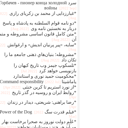
سرد Горбачев - пионер конца холодной
войны
[2022 Sep]
*غبارزدایی از محمد بن زکریای رازی
2022
Aug]
*دو نامه قوام‌ السلطنه به پادشاه و پاسخ
دربار به نخستین نامه وی
[2022 Aug]
*متن کاملِ قانون اساسی مشروطه و متم
آن
[2022 Aug]
*سایه، «پیر پرنیان اندیش» و ارغوانش
022
Aug]
*مشروطه؛ بنیان‌هایِ ذهنی جامعهِ ما را
تکان داد
[2022 Aug]
*تلسکوپ جیمز وب تاریخ کیهان را
بازنویسی خواهد کرد
[2022 Jul]
*محکومیت حمید نوری و استاندارد
یاماشیتا Command responsibility
[2022 Jul]
*از نورد استریم تا کربن خنثی
[2022 Apr]
*روابط ایران و روسیه در گذر تاریخ
[2022
Apr]
*رضا براهنی: شریعتی، دیدار در زندان
022
Apr]
*فیلم قدرت سگ Power of the Dog
[2022
Mar]
*عَلَمِ دولت نوروز به صحرا برخاست بهار
می‌آید هر چند زمستانیان نخواهند
[2022 Mar]