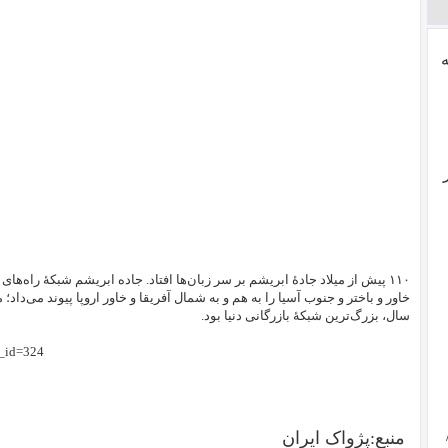
۱۱۰ پیش از میلاد جادهٔ ابریشم بر سر زبان‌ها افتاد. جاده ابریشم شبکهٔ راه‌های
سال، بزرگ‌ترین شبکهٔ بازرگانی دنیا بود.
t_id=324
منبع:پژواک ایران