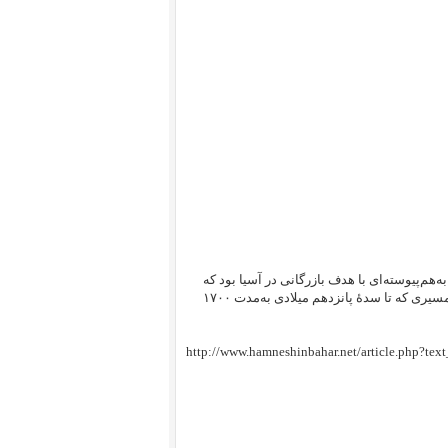
 به‌هم‌پیوسته‌ای با هدف بازرگانی در آسیا بود که
خاور و باختر و جنوب آسیا را به هم و به شمال آفریقا و خاور اروپا پیوند می‌داد؛ مسیری که تا سدهٔ پانزدهم میلادی به‌مدت ۱۷۰۰
http://www.hamneshinbahar.net/article.php?tex