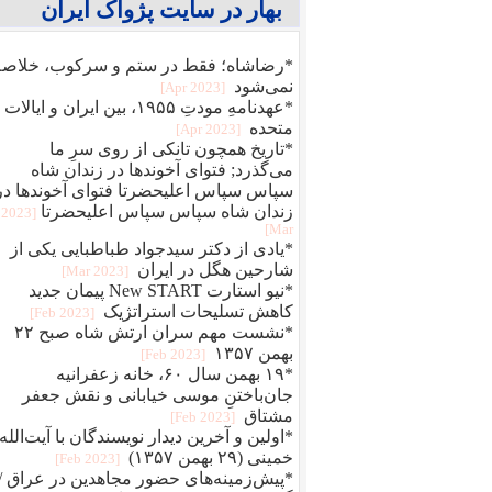
بهار در سایت پژواک ایران
*رضاشاه؛ فقط در ستم و سرکوب، خلاصه
نمی‌شود
[2023 Apr]
*عهدنامهِ مودتِ ۱۹۵۵، بین ایران و ایالات
متحده
[2023 Apr]
*تاریخ همچون تانکی از روی سرِ ما
می‌گذرد; فتوای آخوندها در زندان شاه
سپاس سپاس اعلیحضرتا فتوای آخوندها در
زندان شاه سپاس سپاس اعلیحضرتا
[2023
Mar]
*یادی از دکتر سیدجواد طباطبایی یکی از
شارحین هگل در ایران
[2023 Mar]
*نیو استارت New START پیمان جدید
کاهش تسلیحات استراتژیک
[2023 Feb]
*نشست مهم سران ارتش شاه صبح ۲۲
بهمن ۱۳۵۷
[2023 Feb]
*۱۹ بهمن سال ۶۰، خانه زعفرانیه
جان‌باختنِ موسی خیابانی و نقش جعفر
مشتاق
[2023 Feb]
*اولین و آخرین دیدار نویسندگان با آیت‌الله
خمینی (۲۹ بهمن ۱۳۵۷)
[2023 Feb]
*پیش‌زمینه‌های حضور مجاهدین در عراق /