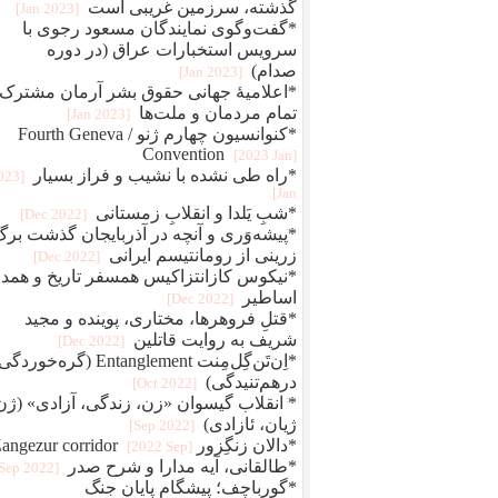
گذشته، سرزمین غریبی است
[2023 Jan]
*گفت‌وگوی نمایندگان مسعود رجوی با
سرویس استخبارات عراق (در دوره
صدام)
[2023 Jan]
*اعلامیهٔ جهانی حقوق بشر آرمان مشترک
تمام مردمان و ملت‌ها
[2023 Jan]
*کنوانسیون چهارم ژنو / Fourth Geneva
Convention
[2023 Jan]
*راه طی نشده با نشیب و فراز بسیار
2023
Jan]
*شبِ یَلدا و انقلابِ زمستانی
[2022 Dec]
*پیشه‌وَری و آنچه در آذربایجان گذشت برگ
زرینی از رومانتیسم ایرانی
[2022 Dec]
*نیکوس کازانتزاکیس همسفر تاریخ و همد
اساطیر
[2022 Dec]
*قتلِ فروهرها، مختاری، پوینده و مجید
شریف به روایت قاتلین
[2022 Dec]
*اِن‌تَن‌گِل‌مِنت Entanglement (گره‌خو
درهم‌تنیدگی)
[2022 Oct]
* انقلاب گیسوان «زن، زندگی، آزادی» (ژن
ژیان، ئازادی)
[2022 Sep]
*دالان زنگِزور Zangezur corridor
[2022 Sep]
*طالقانی، آیه مدارا و شرح صدر
[2022 Sep]
*گورباچف؛ پیشگام پایان جنگ