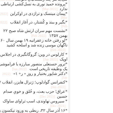
*پرونده حمید نوری به نسل‌کشی ارتباطی
ندارد
[2022 Mar]
*پیمان مینسک و تراژدی در اوکراین
[2022
Mar]
*بگير و ببند و کُشتار، در آغاز انقلاب
[2022
Feb]
*نشست مهم سران ارتش شاه صبح ۲۲
بهمن ۱۳۵۷
[2022 Feb]
*لو رفتن خانه زعفرانیه ۱۹ بهمن سال ۶۰
ناگهان موسی زنده شد و اسلحه کشید
[2022 Feb]
* کارلوس در وین; گروگانگیری در اجلاس
اوپک
[2022 Jan]
*ترور حسنعلی منصور مبارزه با فراموشی
یک وظیفه تاریخی است
[2022 Jan]
*دکتر شاپور بختیار و روزِ « ر+ ۱»
[2022
Jan]
*کنفرانس 
[2022 Jan]
*عراق؛ حزب بعث، و خُلق‌ و‌ خویِ صدام
حسین
[2021 Dec]
* سیروس نهاوندی، اسب تراوای ساواک
[2021 Dec]
*۱۶ آذر سال ۳۲، ربطی به ورود نیکسون 