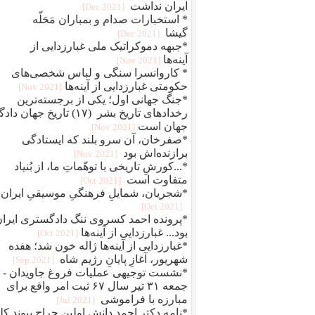
ایران نداشت
[2021 Dec]
* استخبارات صدام و بمباران مَحَلّه
گیشا
[2021 Dec]
*جبهه دموکراتیک ملی غبارزدایی از
آینه‌ها
[2021 Nov]
* کاروانسرا سنگی و لباس شخصی‌های
حکومتی غبارزدایی از آینه‌ها
[2021 Nov]
*جنگ جهانی اول؛ یکی از برجسته‌ترین
رخدادهای تاریخ بشر (۱۷) تاریخ جهان دا
جهان است
[2021 Nov]
*صفرخان، آن سرو بلند که ایستادگی
برازنده‌اش بود
[2021 Nov]
*...کورشِ تاریخی با توهّماتِ ما، از بُنیاد
متفاوت است
[2021 Oct]
*شجریان، شمایلِ فرهنگیِ موسیقیِ ایران
[2021 Oct]
*پرونده احمد کسروی ننگ دادگستری ایرا
بود... غبارزدایی از آینه‌ها
[2021 Oct]
*غبارزدایی از آینه‌ها ژاله خون شد؛ هفده
شهریور، آغازِ پایانِ رژیم شاه
[2021 Sep]
*نشست توجیهی عملیات فروغ جاویدان -
جمعه ۳۱ تیر سال ۶۷ ثبت امر واقع برای
مبارزه با فراموشی
[2021 Jul]
*نامه دکتر احمد دانش اولین جراح پیوند کل