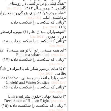
*تفنگ‌کِشی و برادرکُشی در روستای
گاپیلون ۴ بهمن سال ۱۳۶۴
[2021 Jan]
*شاه و پدرش؛ قدمهای بزرگی به نفع ایران
برداشتند، اما...
[2021 Jan]
*زنانی که شکست را شکست دادند
(۱۹)
[2021 Jan]
*شهسواران میدان علم (۱) نیوتن، ارس
دوران مدرن
[2021 Jan]
*زنانی که شکست را شکست دادند (۱۸)
[2020 Dec]
*ای همه هستی 
Eli, lema sabachthani
[2020 Dec]
*زنانی که شکست را شکست دادند (۱۷)
[2020 Dec]
*دفاعيات پرشور شکرالله پاک‌نژاد در دادگا
نظامی
[2020 Dec]
*شبِ یَلدا و انقلابِ زمستانی Shab-e
Cheleh) and Winter Solstice
[2020 Dec]
*زنانی که شکست را شکست دادند (۱۶)
[2020 Dec]
*اعلامیهٔ جهانی حقوق بشر Universal
Declaration of Human Rights
[2020 Dec]
* زنانی که شکست را شکست دادند (۱۵)
[2020 Dec]