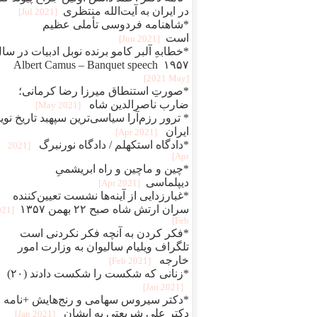
در ایران به آیت‌الله منتظری
[2021 Jul]
*شاهنامه فردوسی تأملی عظیم
است
[2021 Jun]
*خطابهِ آلبر کامو برنده نوبل ادبیات در سا
۱۹۵۷ Albert Camus – Banquet speech
[2021 May]
*صورتِ استنطاق میرزا رضا کرمانی؛
ضارب ناصرالدین شاه
[2021 May]
* ترور رزم‌آرا سیاسی‌ترین سپهبد تاریخ نوی
ایران
[2021 Apr]
*دادگاه استکهلم / دادگاه نورنبرگ
[2021
Apr]
*چین و ماچین و راه ابريشمیِ
ديپلماسی
[2021 Apr]
*غبارزدایی از آینه‌ها نشست تعیین‌کننده
سران ارتش شاه صبح ۲۲ بهمن ۱۳۵۷
021
Feb]
*فکر کردن به آنچه فکر نکردنی است
تلگراف ویلیام سالیوان به وزارت امور
خارجه
[2021 Feb]
*زنانی که شکست را شکست دادند (۲۰)
[2021 Jan]
*دکتر سیروس سهامی و رنج‌هایش +نامه
دکتر علی شریعتی به ایشان
[2021 Jan]