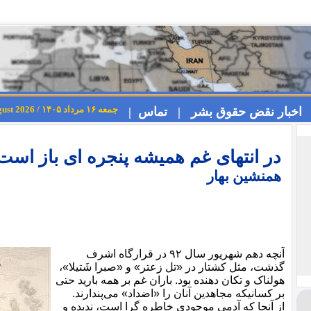
جمعه ۱۶ مرداد ۱۴۰۵ / Friday 7th August 2026
اخبار نقض حقوق بشر |
تماس |
در انتهای غم همیشه پنجره ای باز است
همنشین بهار
آنچه دهم شهریور سال ۹۲ در قرارگاه اشرف
گذشت، مثل کشتار در «تل زعتر» و «صبرا شَتیلا»،
هولناک و تکان دهنده بود. باران غم بر همه بارید حتی
بر کسانیکه مجاهدین آنان را «اضداد» می‌پندارند.
از آنجا که آدمی موجودی خاطره گرا است، ندیده و