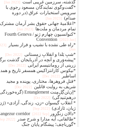
گذشته، سرزمین غریبی است
[2023 Jan]
*گفت‌وگوی نمایندگان مسعود رجوی با
سرویس استخبارات عراق (در دوره
صدام)
[2023 Jan]
*اعلامیهٔ جهانی حقوق بشر آرمان مشترک
تمام مردمان و ملت‌ها
[2023 Jan]
*کنوانسیون چهارم ژنو / Fourth Geneva
Convention
[2023 Jan]
*راه طی نشده با نشیب و فراز بسیار
2023
Jan]
*شبِ یَلدا و انقلابِ زمستانی
[2022 Dec]
*پیشه‌وَری و آنچه در آذربایجان گذشت برگ
زرینی از رومانتیسم ایرانی
[2022 Dec]
*نیکوس کازانتزاکیس همسفر تاریخ و همد
اساطیر
[2022 Dec]
*قتلِ فروهرها، مختاری، پوینده و مجید
شریف به روایت قاتلین
[2022 Dec]
*اِن‌تَن‌گِل‌مِنت Entanglement (گره‌خو
درهم‌تنیدگی)
[2022 Oct]
* انقلاب گیسوان «زن، زندگی، آزادی» (ژن
ژیان، ئازادی)
[2022 Sep]
*دالان زنگِزور Zangezur corridor
[2022 Sep]
*طالقانی، آیه مدارا و شرح صدر
[2022 Sep]
*گورباچف؛ پیشگام پایان جنگ