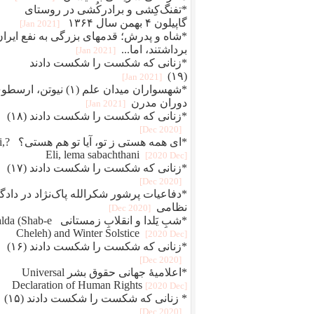
*تفنگ‌کِشی و برادرکُشی در روستای
گاپیلون ۴ بهمن سال ۱۳۶۴
[2021 Jan]
*شاه و پدرش؛ قدمهای بزرگی به نفع ایران
برداشتند، اما...
[2021 Jan]
*زنانی که شکست را شکست دادند
(۱۹)
[2021 Jan]
*شهسواران میدان علم (۱) نیوتن، ارس
دوران مدرن
[2021 Jan]
*زنانی که شکست را شکست دادند (۱۸)
[2020 Dec]
*ای همه هستی 
Eli, lema sabachthani
[2020 Dec]
*زنانی که شکست را شکست دادند (۱۷)
[2020 Dec]
*دفاعيات پرشور شکرالله پاک‌نژاد در دادگا
نظامی
[2020 Dec]
*شبِ یَلدا و انقلابِ زمستانی Shab-e
Cheleh) and Winter Solstice
[2020 Dec]
*زنانی که شکست را شکست دادند (۱۶)
[2020 Dec]
*اعلامیهٔ جهانی حقوق بشر Universal
Declaration of Human Rights
[2020 Dec]
* زنانی که شکست را شکست دادند (۱۵)
[2020 Dec]