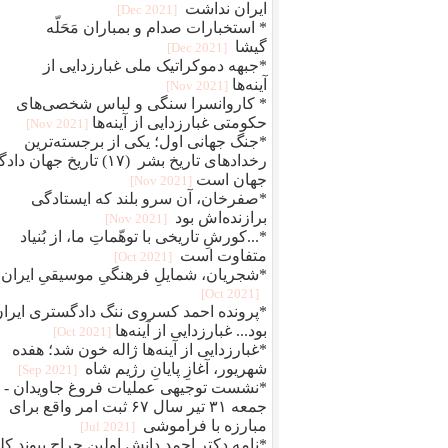
ایران نداشت
[2021 Dec]
* استخبارات صدام و بمباران مَحَلّه
گیشا
[2021 Dec]
*جبهه دموکراتیک ملی غبارزدایی از
آینه‌ها
[2021 Nov]
* کاروانسرا سنگی و لباس شخصی‌های
حکومتی غبارزدایی از آینه‌ها
[2021 Nov]
*جنگ جهانی اول؛ یکی از برجسته‌ترین
رخدادهای تاریخ بشر (۱۷) تاریخ جهان دا
جهان است
[2021 Nov]
*صفرخان، آن سرو بلند که ایستادگی
برازنده‌اش بود
[2021 Nov]
*...کورشِ تاریخی با توهّماتِ ما، از بُنیاد
متفاوت است
[2021 Oct]
*شجریان، شمایلِ فرهنگیِ موسیقیِ ایران
[2021 Oct]
*پرونده احمد کسروی ننگ دادگستری ایرا
بود... غبارزدایی از آینه‌ها
[2021 Oct]
*غبارزدایی از آینه‌ها ژاله خون شد؛ هفده
شهریور، آغازِ پایانِ رژیم شاه
[2021 Sep]
*نشست توجیهی عملیات فروغ جاویدان -
جمعه ۳۱ تیر سال ۶۷ ثبت امر واقع برای
مبارزه با فراموشی
[2021 Jul]
*نامه دکتر احمد دانش اولین جراح پیوند کل