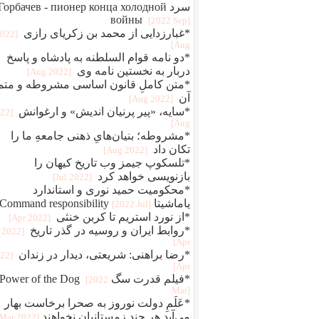
سرد Горбачев - пионер конца холодной
войны
[2022 Sep]
*غبارزدایی از محمد بن زکریای رازی
2022
Aug]
*دو نامه قوام‌ السلطنه به پادشاه و پاسخ
دربار به نخستین نامه وی
[2022 Aug]
*متن کاملِ قانون اساسی مشروطه و متم
آن
[2022 Aug]
*سایه، «پیر پرنیان اندیش» و ارغوانش
022
Aug]
*مشروطه؛ بنیان‌هایِ ذهنی جامعهِ ما را
تکان داد
[2022 Aug]
*تلسکوپ جیمز وب تاریخ کیهان را
بازنویسی خواهد کرد
[2022 Jul]
*محکومیت حمید نوری و استاندارد
یاماشیتا Command responsibility
[2022 Jul]
*از نورد استریم تا کربن خنثی
[2022 Apr]
*روابط ایران و روسیه در گذر تاریخ
[2022
Apr]
*رضا براهنی: شریعتی، دیدار در زندان
022
Apr]
*فیلم قدرت سگ Power of the Dog
[2022
Mar]
*عَلَمِ دولت نوروز به صحرا برخاست بهار
می‌آید هر چند زمستانیان نخواهند
[2022 Mar]