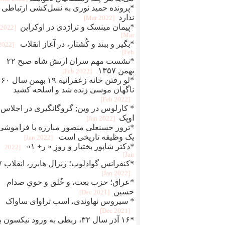
*پرونده حمید نوری به نسل‌کشی ارتباطی
ندارد
[2022 Mar]
*پیمان مینسک و تراژدی در اوکراین
[2022
Mar]
*بگير و ببند و کُشتار، در آغاز انقلاب
[2022
Feb]
*نشست مهم سران ارتش شاه صبح ۲۲
بهمن ۱۳۵۷
[2022 Feb]
*لو رفتن خانه زعفرانیه ۱۹ بهمن سال ۶۰
ناگهان موسی زنده شد و اسلحه کشید
[2022 Feb]
* کارلوس در وین; گروگانگیری در اجلاس
اوپک
[2022 Jan]
*ترور حسنعلی منصور مبارزه با فراموشی
یک وظیفه تاریخی است
[2022 Jan]
*دکتر شاپور بختیار و روزِ « ر+ ۱»
[2022
Jan]
*کنفرانس 
[2022 Jan]
*عراق؛ حزب بعث، و خُلق‌ و‌ خویِ صدام
حسین
[2021 Dec]
* سیروس نهاوندی، اسب تراوای ساواک
[2021 Dec]
*۱۶ آذر سال ۳۲، ربطی به ورود نیکسون 