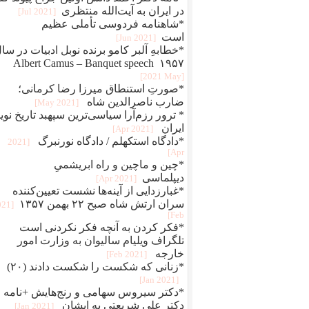
در ایران به آیت‌الله منتظری
[2021 Jul]
*شاهنامه فردوسی تأملی عظیم
است
[2021 Jun]
*خطابهِ آلبر کامو برنده نوبل ادبیات در سا
۱۹۵۷ Albert Camus – Banquet speech
[2021 May]
*صورتِ استنطاق میرزا رضا کرمانی؛
ضارب ناصرالدین شاه
[2021 May]
* ترور رزم‌آرا سیاسی‌ترین سپهبد تاریخ نوی
ایران
[2021 Apr]
*دادگاه استکهلم / دادگاه نورنبرگ
[2021
Apr]
*چین و ماچین و راه ابريشمیِ
ديپلماسی
[2021 Apr]
*غبارزدایی از آینه‌ها نشست تعیین‌کننده
سران ارتش شاه صبح ۲۲ بهمن ۱۳۵۷
021
Feb]
*فکر کردن به آنچه فکر نکردنی است
تلگراف ویلیام سالیوان به وزارت امور
خارجه
[2021 Feb]
*زنانی که شکست را شکست دادند (۲۰)
[2021 Jan]
*دکتر سیروس سهامی و رنج‌هایش +نامه
دکتر علی شریعتی به ایشان
[2021 Jan]