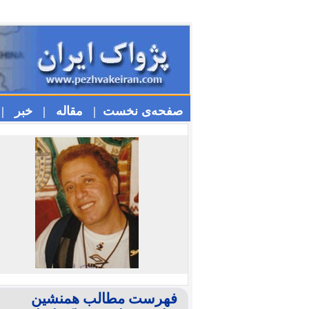
صفحه‌ی نخست |
مقاله |
خبر |
فهرست مطالب همنشین