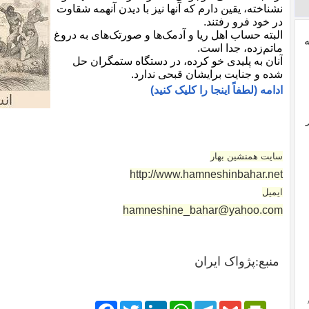
نشناخته، یقین دارم که آنها نیز با دیدن آنهمه شقاوت
در خود فرو رفتند.
البته حساب اهل ریا و آدمک‌ها و صورتک‌های به دروغ
ماتم‌زده، جدا است.
آنان به پلیدی خو کرده، در دستگاه ستمگران حل
شده و جنایت برایشان قبحی ندارد.
ادامه (لطفاً اینجا را کلیک کنید)
سایت همنشین بهار
http://www.hamneshinbahar.net
ایمیل
hamneshine_bahar@yahoo.com
منبع:پژواک ایران
Facebook
Twitter
LinkedIn
WhatsApp
Telegram
PrintFriendly
Gmail