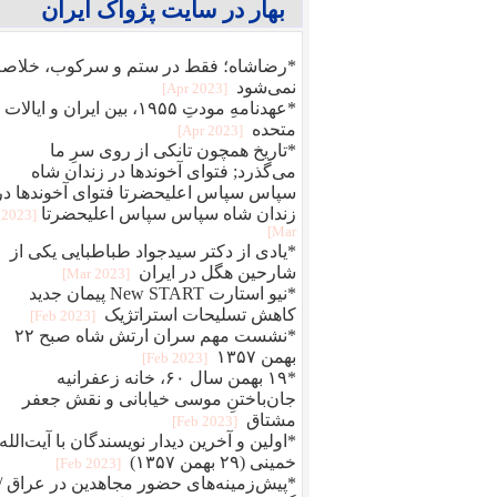
بهار در سایت پژواک ایران
*رضاشاه؛ فقط در ستم و سرکوب، خلاصه
نمی‌شود
[2023 Apr]
*عهدنامهِ مودتِ ۱۹۵۵، بین ایران و ایالات
متحده
[2023 Apr]
*تاریخ همچون تانکی از روی سرِ ما
می‌گذرد; فتوای آخوندها در زندان شاه
سپاس سپاس اعلیحضرتا فتوای آخوندها در
زندان شاه سپاس سپاس اعلیحضرتا
[2023
Mar]
*یادی از دکتر سیدجواد طباطبایی یکی از
شارحین هگل در ایران
[2023 Mar]
*نیو استارت New START پیمان جدید
کاهش تسلیحات استراتژیک
[2023 Feb]
*نشست مهم سران ارتش شاه صبح ۲۲
بهمن ۱۳۵۷
[2023 Feb]
*۱۹ بهمن سال ۶۰، خانه زعفرانیه
جان‌باختنِ موسی خیابانی و نقش جعفر
مشتاق
[2023 Feb]
*اولین و آخرین دیدار نویسندگان با آیت‌الله
خمینی (۲۹ بهمن ۱۳۵۷)
[2023 Feb]
*پیش‌زمینه‌های حضور مجاهدین در عراق /