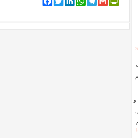
[
م
ردگی و
،