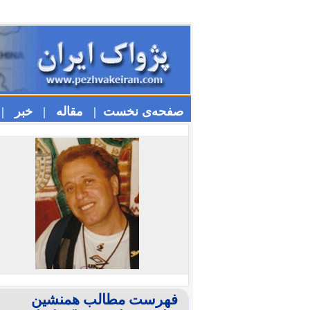
صفحه‌ی نخست |
مقاله |
خبر |
فهرست مطالب همنشین