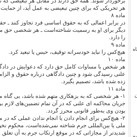
برخوردار شوند. همه حق دارند در مقابل هر تبعیضی که ن
هر تحریکی که برای چنین تبعیضی به عمل آید، از حمایت ی
ماده ۸
در برابر اعمالی که به حقوق اساسی فرد تجاوز کنند ـ حق
دیگر برای او به رسمیت شناخته‌است ـ هر شخصی حق مرا
را دارد.
ماده ۹
دگاه
هیچ‌کس را نباید خودسرانه توقیف، حبس یا تبعید کرد.
ماده ۱۰
هر شخص با مساوات کامل حق دارد که دعوایش در دادگ
علنی رسیدگی شود و چنین دادگاهی درباره حقوق و الزامات
زده شده باشد، تصمیم بگیرد.
ماده ۱۱
ن
۱- هر شخصی که به بزهکاری متهم شده باشد، بی گناه 
جریان محاکمه ای علنی که در آن تمام تضمین‌های لازم بر
بودن وی به‌طور قانونی محرز گردد.
۲- هیچ‌کس برای انجام دادن یا انجام ندادن عملی که در
ملی یا بین‌المللی جرم شناخته نمی‌شده‌است، محکوم نخ
شدیدتر از مجازاتی که در موقع ارتکاب جرم به آن تعلق 
یه