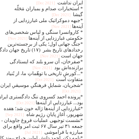
ایران نداشت
[2021 Dec]
* استخبارات صدام و بمباران مَحَلّه
گیشا
[2021 Dec]
*جبهه دموکراتیک ملی غبارزدایی از
آینه‌ها
[2021 Nov]
* کاروانسرا سنگی و لباس شخصی‌های
حکومتی غبارزدایی از آینه‌ها
[2021 Nov]
*جنگ جهانی اول؛ یکی از برجسته‌ترین
رخدادهای تاریخ بشر (۱۷) تاریخ جهان دا
جهان است
[2021 Nov]
*صفرخان، آن سرو بلند که ایستادگی
برازنده‌اش بود
[2021 Nov]
*...کورشِ تاریخی با توهّماتِ ما، از بُنیاد
متفاوت است
[2021 Oct]
*شجریان، شمایلِ فرهنگیِ موسیقیِ ایران
[2021 Oct]
*پرونده احمد کسروی ننگ دادگستری ایرا
بود... غبارزدایی از آینه‌ها
[2021 Oct]
*غبارزدایی از آینه‌ها ژاله خون شد؛ هفده
شهریور، آغازِ پایانِ رژیم شاه
[2021 Sep]
*نشست توجیهی عملیات فروغ جاویدان -
جمعه ۳۱ تیر سال ۶۷ ثبت امر واقع برای
مبارزه با فراموشی
[2021 Jul]
*نامه دکتر احمد دانش اولین جراح پیوند کل