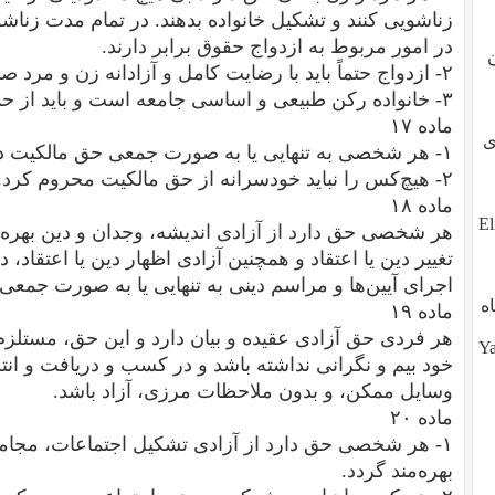
زناشویی کنند و تشکیل خانواده بدهند. در تمام مدت زناش
در امور مربوط به ازدواج حقوق برابر دارند.
۲- ازدواج حتماً باید با رضایت کامل و آزادانه زن و مرد صورت گیرد.
۳- خانواده رکن طبیعی و اساسی جامعه است و باید از حمایت جامعه و دولت بهره‌مند شود.
ماده ۱۷
طوی
۱- هر شخصی به تنهایی یا به صورت جمعی حق مالکیت دارد.
۲- هیچ‌کس را نباید خودسرانه از حق مالکیت محروم کرد.
ماده ۱۸
ز تو، آیا تو هم هستی؟ ?Eli,
هر شخصی حق دارد از آزادی اندیشه، وجدان و دین بهره‌
تغییر دین یا اعتقاد و همچنین آزادی اظهار دین یا اعتقاد،
اجرای آیین‌ها و مراسم دینی به تنهایی یا به صورت جم
ه
ماده ۱۹
هر فردی حق آزادی عقیده و بیان دارد و این حق، مستلز
Yalda (
خود بیم و نگرانی نداشته باشد و در کسب و دریافت و انتش
وسایل ممکن، و بدون ملاحظات مرزی، آزاد باشد.
ماده ۲۰
۱- هر شخصی حق دارد از آزادی تشکیل اجتماعات، مجام
بهره‌مند گردد.