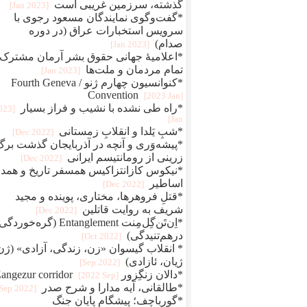
گذشته، سرزمین غریبی است
[2023 Jan]
*گفت‌وگوی نمایندگان مسعود رجوی با
سرویس استخبارات عراق (در دوره
صدام)
[2023 Jan]
*اعلامیهٔ جهانی حقوق بشر آرمان مشترک
تمام مردمان و ملت‌ها
[2023 Jan]
*کنوانسیون چهارم ژنو / Fourth Geneva
Convention
[2023 Jan]
*راه طی نشده با نشیب و فراز بسیار
2023
Jan]
*شبِ یَلدا و انقلابِ زمستانی
[2022 Dec]
*پیشه‌وَری و آنچه در آذربایجان گذشت برگ
زرینی از رومانتیسم ایرانی
[2022 Dec]
*نیکوس کازانتزاکیس همسفر تاریخ و همد
اساطیر
[2022 Dec]
*قتلِ فروهرها، مختاری، پوینده و مجید
شریف به روایت قاتلین
[2022 Dec]
*اِن‌تَن‌گِل‌مِنت Entanglement (گره‌خو
درهم‌تنیدگی)
[2022 Oct]
* انقلاب گیسوان «زن، زندگی، آزادی» (ژن
ژیان، ئازادی)
[2022 Sep]
*دالان زنگِزور Zangezur corridor
[2022 Sep]
*طالقانی، آیه مدارا و شرح صدر
[2022 Sep]
*گورباچف؛ پیشگام پایان جنگ