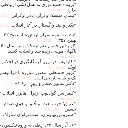
*پرونده حمید نوری به نسل‌کشی ارتباطی
ندارد
[2022 Mar]
*پیمان مینسک و تراژدی در اوکراین
[2022
Mar]
*بگير و ببند و کُشتار، در آغاز انقلاب
[2022
Feb]
*نشست مهم سران ارتش شاه صبح ۲۲
بهمن ۱۳۵۷
[2022 Feb]
*لو رفتن خانه زعفرانیه ۱۹ بهمن سال ۶۰
ناگهان موسی زنده شد و اسلحه کشید
[2022 Feb]
* کارلوس در وین; گروگانگیری در اجلاس
اوپک
[2022 Jan]
*ترور حسنعلی منصور مبارزه با فراموشی
یک وظیفه تاریخی است
[2022 Jan]
*دکتر شاپور بختیار و روزِ « ر+ ۱»
[2022
Jan]
*کنفرانس 
[2022 Jan]
*عراق؛ حزب بعث، و خُلق‌ و‌ خویِ صدام
حسین
[2021 Dec]
* سیروس نهاوندی، اسب تراوای ساواک
[2021 Dec]
*۱۶ آذر سال ۳۲، ربطی به ورود نیکسون 