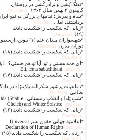
*تفنگ‌کِشی و برادرکُشی در روستای
گاپیلون ۴ بهمن سال ۱۳۶۴
[2021 Jan]
*شاه و پدرش؛ قدمهای بزرگی به نفع ایران
برداشتند، اما...
[2021 Jan]
*زنانی که شکست را شکست دادند
(۱۹)
[2021 Jan]
*شهسواران میدان علم (۱) نیوتن، ارس
دوران مدرن
[2021 Jan]
*زنانی که شکست را شکست دادند (۱۸)
[2020 Dec]
*ای همه هستی 
Eli, lema sabachthani
[2020 Dec]
*زنانی که شکست را شکست دادند (۱۷)
[2020 Dec]
*دفاعيات پرشور شکرالله پاک‌نژاد در دادگا
نظامی
[2020 Dec]
*شبِ یَلدا و انقلابِ زمستانی Shab-e
Cheleh) and Winter Solstice
[2020 Dec]
*زنانی که شکست را شکست دادند (۱۶)
[2020 Dec]
*اعلامیهٔ جهانی حقوق بشر Universal
Declaration of Human Rights
[2020 Dec]
* زنانی که شکست را شکست دادند (۱۵)
[2020 Dec]