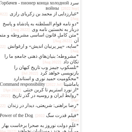
سرد Горбачев - пионер конца холодной
войны
[2022 Sep]
*غبارزدایی از محمد بن زکریای رازی
2022
Aug]
*دو نامه قوام‌ السلطنه به پادشاه و پاسخ
دربار به نخستین نامه وی
[2022 Aug]
*متن کاملِ قانون اساسی مشروطه و متم
آن
[2022 Aug]
*سایه، «پیر پرنیان اندیش» و ارغوانش
022
Aug]
*مشروطه؛ بنیان‌هایِ ذهنی جامعهِ ما را
تکان داد
[2022 Aug]
*تلسکوپ جیمز وب تاریخ کیهان را
بازنویسی خواهد کرد
[2022 Jul]
*محکومیت حمید نوری و استاندارد
یاماشیتا Command responsibility
[2022 Jul]
*از نورد استریم تا کربن خنثی
[2022 Apr]
*روابط ایران و روسیه در گذر تاریخ
[2022
Apr]
*رضا براهنی: شریعتی، دیدار در زندان
022
Apr]
*فیلم قدرت سگ Power of the Dog
[2022
Mar]
*عَلَمِ دولت نوروز به صحرا برخاست بهار
می‌آید هر چند زمستانیان نخواهند
[2022 Mar]