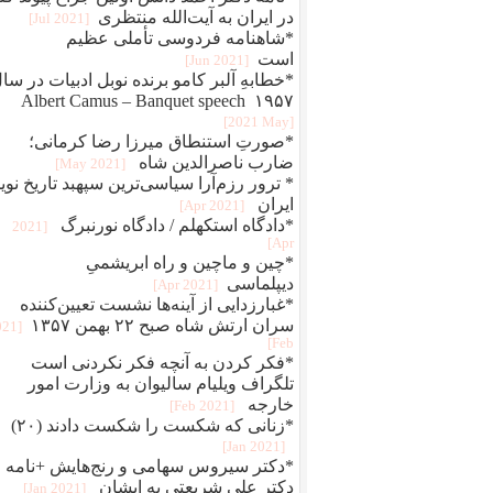
در ایران به آیت‌الله منتظری
[2021 Jul]
*شاهنامه فردوسی تأملی عظیم
است
[2021 Jun]
*خطابهِ آلبر کامو برنده نوبل ادبیات در سا
۱۹۵۷ Albert Camus – Banquet speech
[2021 May]
*صورتِ استنطاق میرزا رضا کرمانی؛
ضارب ناصرالدین شاه
[2021 May]
* ترور رزم‌آرا سیاسی‌ترین سپهبد تاریخ نوی
ایران
[2021 Apr]
*دادگاه استکهلم / دادگاه نورنبرگ
[2021
Apr]
*چین و ماچین و راه ابريشمیِ
ديپلماسی
[2021 Apr]
*غبارزدایی از آینه‌ها نشست تعیین‌کننده
سران ارتش شاه صبح ۲۲ بهمن ۱۳۵۷
021
Feb]
*فکر کردن به آنچه فکر نکردنی است
تلگراف ویلیام سالیوان به وزارت امور
خارجه
[2021 Feb]
*زنانی که شکست را شکست دادند (۲۰)
[2021 Jan]
*دکتر سیروس سهامی و رنج‌هایش +نامه
دکتر علی شریعتی به ایشان
[2021 Jan]