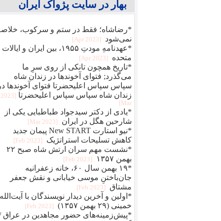
بهار در سایت پژواک ایران
*رضاشاه؛ فقط در ستم و سرکوب، خلاصه
نمی‌شود
[2023 Apr]
*عهدنامهِ مودتِ ۱۹۵۵، بین ایران و ایالات
متحده
[2023 Apr]
*تاریخ همچون تانکی از روی سرِ ما
می‌گذرد; فتوای آخوندها در زندان شاه
سپاس سپاس اعلیحضرتا فتوای آخوندها در
زندان شاه سپاس سپاس اعلیحضرتا
[2023
Mar]
*یادی از دکتر سیدجواد طباطبایی یکی از
شارحین هگل در ایران
[2023 Mar]
*نیو استارت New START پیمان جدید
کاهش تسلیحات استراتژیک
[2023 Feb]
*نشست مهم سران ارتش شاه صبح ۲۲
بهمن ۱۳۵۷
[2023 Feb]
*۱۹ بهمن سال ۶۰، خانه زعفرانیه
جان‌باختنِ موسی خیابانی و نقش جعفر
مشتاق
[2023 Feb]
*اولین و آخرین دیدار نویسندگان با آیت‌الله
خمینی (۲۹ بهمن ۱۳۵۷)
[2023 Feb]
*پیش‌زمینه‌های حضور مجاهدین در عراق /