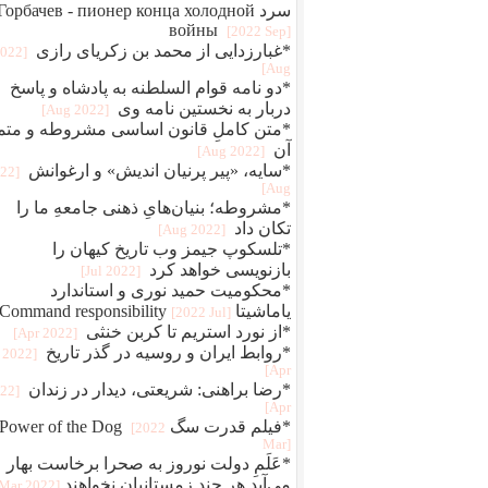
سرد Горбачев - пионер конца холодной
войны
[2022 Sep]
*غبارزدایی از محمد بن زکریای رازی
2022
Aug]
*دو نامه قوام‌ السلطنه به پادشاه و پاسخ
دربار به نخستین نامه وی
[2022 Aug]
*متن کاملِ قانون اساسی مشروطه و متم
آن
[2022 Aug]
*سایه، «پیر پرنیان اندیش» و ارغوانش
022
Aug]
*مشروطه؛ بنیان‌هایِ ذهنی جامعهِ ما را
تکان داد
[2022 Aug]
*تلسکوپ جیمز وب تاریخ کیهان را
بازنویسی خواهد کرد
[2022 Jul]
*محکومیت حمید نوری و استاندارد
یاماشیتا Command responsibility
[2022 Jul]
*از نورد استریم تا کربن خنثی
[2022 Apr]
*روابط ایران و روسیه در گذر تاریخ
[2022
Apr]
*رضا براهنی: شریعتی، دیدار در زندان
022
Apr]
*فیلم قدرت سگ Power of the Dog
[2022
Mar]
*عَلَمِ دولت نوروز به صحرا برخاست بهار
می‌آید هر چند زمستانیان نخواهند
[2022 Mar]