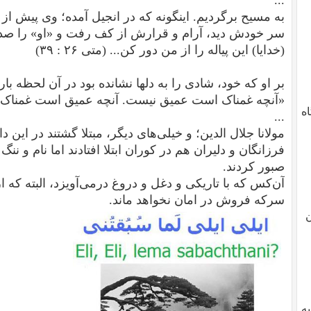
به مسیح برگردیم. اینگونه که در انجیل آمده؛ وی پیش از
سر خودش دید، آرام و قرارش از کف رفت و «او» را صدا 
(خدایا) این پیاله را از من دور کن... (
متی ۲۶ : ۳۹
)
بر او که خود، شادی را به دلها نشانده بود در آن لحظه بارا
«آنچه غمناک است عمیق نیست. آنچه عمیق است غمناک
دگاه
...
مولانا جلال الدین؛ و خیلی‌های دیگر، مبتلا گشتند در این دام
فرزانگان و دلیران هم در کوران ابتلا افتادند اما نام و نن
صبور کردند.
آن‌کس که با تاریکی و دغل و دروغ درمی‌آویزد، البته که
سرکه فروش در امان نخواهد ماند.
ن
یه