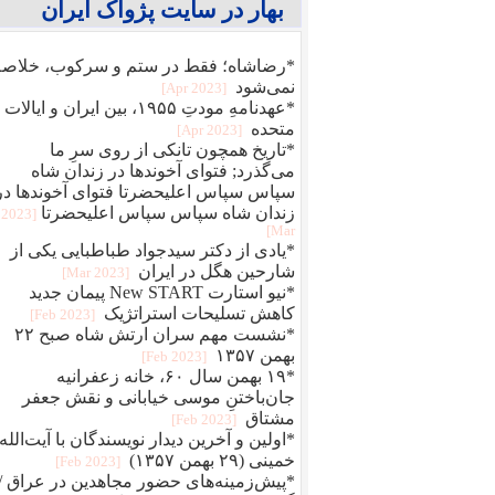
بهار در سایت پژواک ایران
*رضاشاه؛ فقط در ستم و سرکوب، خلاصه
نمی‌شود
[2023 Apr]
*عهدنامهِ مودتِ ۱۹۵۵، بین ایران و ایالات
متحده
[2023 Apr]
*تاریخ همچون تانکی از روی سرِ ما
می‌گذرد; فتوای آخوندها در زندان شاه
سپاس سپاس اعلیحضرتا فتوای آخوندها در
زندان شاه سپاس سپاس اعلیحضرتا
[2023
Mar]
*یادی از دکتر سیدجواد طباطبایی یکی از
شارحین هگل در ایران
[2023 Mar]
*نیو استارت New START پیمان جدید
کاهش تسلیحات استراتژیک
[2023 Feb]
*نشست مهم سران ارتش شاه صبح ۲۲
بهمن ۱۳۵۷
[2023 Feb]
*۱۹ بهمن سال ۶۰، خانه زعفرانیه
جان‌باختنِ موسی خیابانی و نقش جعفر
مشتاق
[2023 Feb]
*اولین و آخرین دیدار نویسندگان با آیت‌الله
خمینی (۲۹ بهمن ۱۳۵۷)
[2023 Feb]
*پیش‌زمینه‌های حضور مجاهدین در عراق /