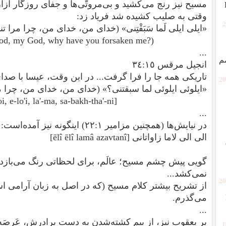
مسیح نیز رنج می‌کشید و بی‌مروتّی‌ها و جفای روزگار آز
وقتی به صلیب کشیده شد فریاد زد:
[
«ایلی ایلی لَما سَبَقْتِنی» (خدای من، خدای من، چرا مرا تن
 God, my God, why have you forsaken me?)
...
م
انجیل مرقس ٣٤:١٥
تاریکی همه جا را فرا گرفت... در این وقت، عیسا با صدای 
[2
«ایلوئی ایلوئی لما سبقتنی؟» (خدای من، خدای من، چرا مرا
, e-lo'i, la'-ma, sa-bakh-tha'-ni]
...
در نیایش‌ها (همچنین
مزامیر ۲۲:۱
) اینگونه نیز آمده‌است:
الی الی لاما زاواتانی
[ēlî ēlî lamâ azavtanî]
گویی پیش چشم مسیح؛ عالَم، برای لحظاتی رنگ می‌بازد. 
نمی‌کشد...
[2
از تشریح بیشتر کلام مسیح (که در اصل به زبان آرامی ا
می‌گذرم.
...
بر یعقوب نیز، از بیم کشته‌شدن به دست برادرش، عَرصَه 