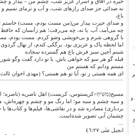
خیره در آفاق و اسرار عزیز شب، چشم من – بیدار و چش
نه صدائی جز صدای رازهای شب، و آب و نرمای نسیم و ج
باغ،
و صدای حیرت بیدار من(من مست بودم، مست) خاستم از
چه می‌آمد، آب. یا نه، چه می‌رفت؛ هم زآنسان که حافظ 
با گروهی شرم و بی‌خویشی وضو کردم. مست بودم، م
اما لحظه پاک و عزیزی بود. برگکی کندم، از نهال گردوی ن
[
شبنم آجین سبز فرش باغ هم گسترده سجاده
قبله گو هر سو که خواهی باش. با تو دارد گفت وگو شور
مستم ودانم که هستم من
ای همه هستی ز تو، آیا تو هم هستی؟
(مهدی اخوان ثالث)
م
مسیح(מָשִׁיחַ=کریستوس، کریست) اهل ناصریه (ناصره؛‌ از
ردگی و
و سیه چشم و سیه مو؛ اما رنگ مو و چشم و چهره‌اش، ه
بردباری‌) مصادره شد و در نقاشی‌ها، فیلم‌ها و کتاب‌ها با
،
چشمان آبی تصویر شده‌است.
...
انجیل مَتٰی ٤٦:٢٧