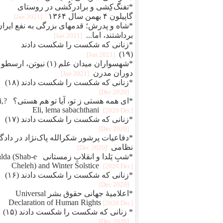
*تفنگ‌کِشی و برادرکُشی در روستای
گاپیلون ۴ بهمن سال ۱۳۶۴
[2021 Jan]
*شاه و پدرش؛ قدمهای بزرگی به نفع ایران
برداشتند، اما...
[2021 Jan]
*زنانی که شکست را شکست دادند
(۱۹)
[2021 Jan]
*شهسواران میدان علم (۱) نیوتن، ارس
دوران مدرن
[2021 Jan]
*زنانی که شکست را شکست دادند (۱۸)
[2020 Dec]
*ای همه هستی 
Eli, lema sabachthani
[2020 Dec]
*زنانی که شکست را شکست دادند (۱۷)
[2020 Dec]
*دفاعيات پرشور شکرالله پاک‌نژاد در دادگا
نظامی
[2020 Dec]
*شبِ یَلدا و انقلابِ زمستانی Shab-e
Cheleh) and Winter Solstice
[2020 Dec]
*زنانی که شکست را شکست دادند (۱۶)
[2020 Dec]
*اعلامیهٔ جهانی حقوق بشر Universal
Declaration of Human Rights
[2020 Dec]
* زنانی که شکست را شکست دادند (۱۵)
[2020 Dec]