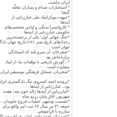
ایران نداشت
[2021 Dec]
* استخبارات صدام و بمباران مَحَلّه
گیشا
[2021 Dec]
*جبهه دموکراتیک ملی غبارزدایی از
آینه‌ها
[2021 Nov]
* کاروانسرا سنگی و لباس شخصی‌های
حکومتی غبارزدایی از آینه‌ها
[2021 Nov]
*جنگ جهانی اول؛ یکی از برجسته‌ترین
رخدادهای تاریخ بشر (۱۷) تاریخ جهان دا
جهان است
[2021 Nov]
*صفرخان، آن سرو بلند که ایستادگی
برازنده‌اش بود
[2021 Nov]
*...کورشِ تاریخی با توهّماتِ ما، از بُنیاد
متفاوت است
[2021 Oct]
*شجریان، شمایلِ فرهنگیِ موسیقیِ ایران
[2021 Oct]
*پرونده احمد کسروی ننگ دادگستری ایرا
بود... غبارزدایی از آینه‌ها
[2021 Oct]
*غبارزدایی از آینه‌ها ژاله خون شد؛ هفده
شهریور، آغازِ پایانِ رژیم شاه
[2021 Sep]
*نشست توجیهی عملیات فروغ جاویدان -
جمعه ۳۱ تیر سال ۶۷ ثبت امر واقع برای
مبارزه با فراموشی
[2021 Jul]
*نامه دکتر احمد دانش اولین جراح پیوند کل