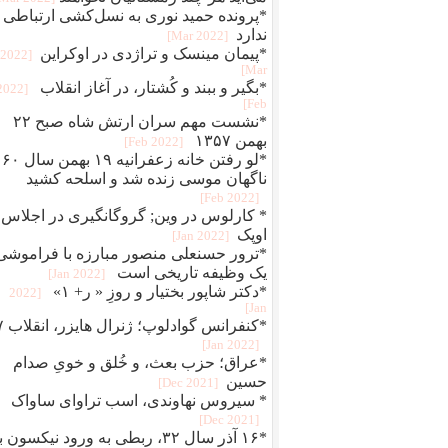
*پرونده حمید نوری به نسل‌کشی ارتباطی
ندارد
[2022 Mar]
*پیمان مینسک و تراژدی در اوکراین
[2022
Mar]
*بگير و ببند و کُشتار، در آغاز انقلاب
[2022
Feb]
*نشست مهم سران ارتش شاه صبح ۲۲
بهمن ۱۳۵۷
[2022 Feb]
*لو رفتن خانه زعفرانیه ۱۹ بهمن سال ۶۰
ناگهان موسی زنده شد و اسلحه کشید
[2022 Feb]
* کارلوس در وین; گروگانگیری در اجلاس
اوپک
[2022 Jan]
*ترور حسنعلی منصور مبارزه با فراموشی
یک وظیفه تاریخی است
[2022 Jan]
*دکتر شاپور بختیار و روزِ « ر+ ۱»
[2022
Jan]
*کنفرانس 
[2022 Jan]
*عراق؛ حزب بعث، و خُلق‌ و‌ خویِ صدام
حسین
[2021 Dec]
* سیروس نهاوندی، اسب تراوای ساواک
[2021 Dec]
*۱۶ آذر سال ۳۲، ربطی به ورود نیکسون 