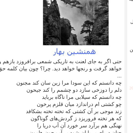
ل
ن
حتی اگر به جای لعنت به تاریکی شمعی برافروزد بازهم و ب
خواهد گرفت و رنجها خواهد دید. چرا؟ چون بیان کلمه حق
...
چه دانستم که این سودا مرا زین سان کند مجنون
[2
دلم را دوزخی سازد دو چشمم را کند جیحون
چه دانستم که سیلابی مرا ناگاه برباید
چو کشتی ام دراندازد میان قلزم پرخون
زند موجی بر آن کشتی که تخته تخته بشکافد
که هر تخته فروریزد ز گردش‌های گوناگون
نهنگی هم برآرد سر خورد آن آب دریا را
چنان دریای بی‌پایان شود بی‌آب چون هامون