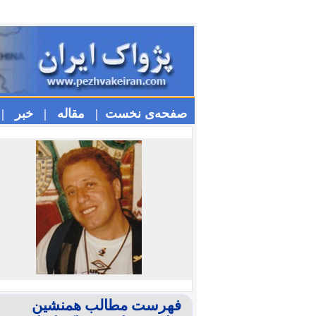
صفحه‌ی نخست |
مقاله |
خبر |
فهرست مطالب همنشین