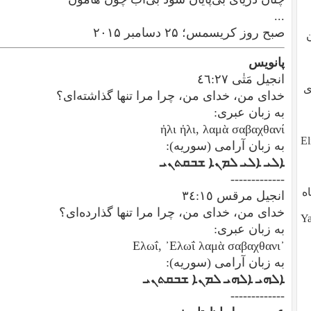
...
صبح روز کریسمس؛ ۲۵ دسامبر ۲۰۱۵
پانویس
انجیل مَتٰی ٤٦:٢٧
طوی
خدای من، خدای من، چرا مرا تنها گذاشته‌ای؟
به زبان عبری:
ἠλι ἠλι, λαμὰ σαβαχθανί
ز تو، آیا تو هم هستی؟ ?Eli,
به زبان آرامی (سوریه):
ܐܠܝ ܐܠܝ ܠܡܢܐ ܫܒܩܬܢܝ
-------------
ه
انجیل مرقس ٣٤:١٥
خدای من، خدای من، چرا مرا تنها گذارده‌ای؟
Yalda (
به زبان عبری:
᾿Ελωΐ, ᾿Ελωΐ λαμὰ σαβαχθανι
به زبان آرامی (سوریه):
ܐܠܗܝ ܐܠܗܝ ܠܡܢܐ ܫܒܩܬܢܝ
-------------