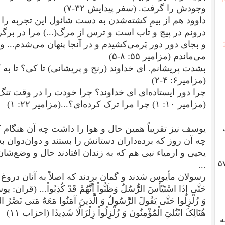
وجودش را گرفت. (
سفر پیدایش ۳۲-۷
)
داوود هم از بیمِ کشته‌شدن به دست شائول این تجربه را 
درونم در پیچ و تاب است و ترس از مرگ(...) مرا در برگر
و بجای دور دور پَرمی‌کشیدم و در آنجا پنهان می‌شدم... و 
می‌ماندم (
مزامیر ۵۵: ۸-۵
)
بشدت پریشانم. ای خداوند (رنج و پریشانی) تا کی؟ تا به
(
مزامیر۶: ۴-۲
)
چرا دور ایستاده‌ای ای خداوند؟ چرا خودت را در وقت تنگ 
(مزامیر ۱۰: ۱) چرا مرا ترک کرده‌ای؟...(
مزامیر ۲۲: ۱
)
یوسف نیز تقریباً همین حال و هوا را داشت چه آن هنگام که
چه آن روز که برده‌داران دستانش را بستند و دوان‌دوان ب
یحیی و ارمیاء نبی هم که به زندان افتادند حال و وضع‌شان ب
گوادلوپ؛ ژنرال هایزر، انقلاب ۵۷
...
رسولان مأیوس شدند و گمان بردند که اصلاً به آنان دروغ
حَتَّی إِذَا اسْتَیْأَسَ الرُّسُلُ وَظَنُّواْ أَنَّهُمْ قَدْ کُذِبُواْ... (قران: یوس
وَ زُلْزِلُوا حَتَّى یَقُولَ الرَّسُولُ وَ الَّذینَ آمَنُوا مَعَهُ مَتى‏ نَصْرُ اللَّ
هُنَالِکَ ابْتُلىِ‏َ الْمُؤْمِنُونَ وَ زُلْزِلُواْ زِلْزَالًا شَدِیدًا (احزاب ۱۱)
به
...