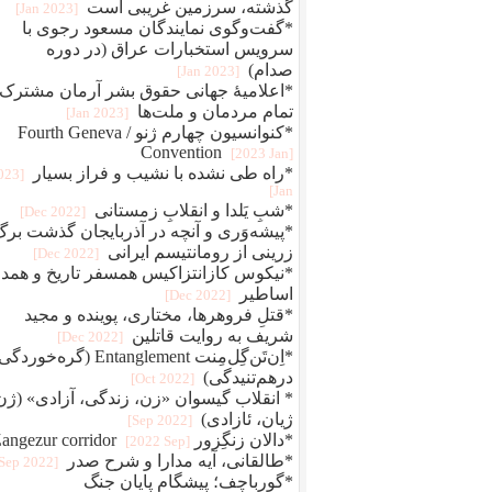
گذشته، سرزمین غریبی است
[2023 Jan]
*گفت‌وگوی نمایندگان مسعود رجوی با
سرویس استخبارات عراق (در دوره
صدام)
[2023 Jan]
*اعلامیهٔ جهانی حقوق بشر آرمان مشترک
تمام مردمان و ملت‌ها
[2023 Jan]
*کنوانسیون چهارم ژنو / Fourth Geneva
Convention
[2023 Jan]
*راه طی نشده با نشیب و فراز بسیار
2023
Jan]
*شبِ یَلدا و انقلابِ زمستانی
[2022 Dec]
*پیشه‌وَری و آنچه در آذربایجان گذشت برگ
زرینی از رومانتیسم ایرانی
[2022 Dec]
*نیکوس کازانتزاکیس همسفر تاریخ و همد
اساطیر
[2022 Dec]
*قتلِ فروهرها، مختاری، پوینده و مجید
شریف به روایت قاتلین
[2022 Dec]
*اِن‌تَن‌گِل‌مِنت Entanglement (گره‌خو
درهم‌تنیدگی)
[2022 Oct]
* انقلاب گیسوان «زن، زندگی، آزادی» (ژن
ژیان، ئازادی)
[2022 Sep]
*دالان زنگِزور Zangezur corridor
[2022 Sep]
*طالقانی، آیه مدارا و شرح صدر
[2022 Sep]
*گورباچف؛ پیشگام پایان جنگ