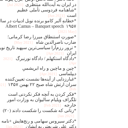
در ایران به آیت‌الله منتظری
[2021 Jul]
*شاهنامه فردوسی تأملی عظیم
است
[2021 Jun]
*خطابهِ آلبر کامو برنده نوبل ادبیات در سا
۱۹۵۷ Albert Camus – Banquet speech
[2021 May]
*صورتِ استنطاق میرزا رضا کرمانی؛
ضارب ناصرالدین شاه
[2021 May]
* ترور رزم‌آرا سیاسی‌ترین سپهبد تاریخ نوی
ایران
[2021 Apr]
*دادگاه استکهلم / دادگاه نورنبرگ
[2021
Apr]
*چین و ماچین و راه ابريشمیِ
ديپلماسی
[2021 Apr]
*غبارزدایی از آینه‌ها نشست تعیین‌کننده
سران ارتش شاه صبح ۲۲ بهمن ۱۳۵۷
021
Feb]
*فکر کردن به آنچه فکر نکردنی است
تلگراف ویلیام سالیوان به وزارت امور
خارجه
[2021 Feb]
*زنانی که شکست را شکست دادند (۲۰)
[2021 Jan]
*دکتر سیروس سهامی و رنج‌هایش +نامه
دکتر علی شریعتی به ایشان
[2021 Jan]