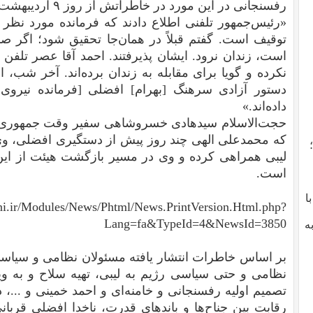
رفسنجانی در این مورد در خاطراتش از روز ۹ اردیبهشت ۱۳۶۲ می‌گوید:‌
«رئیس‌جمهور تلفنی‌ اطلاع‌ دادند که‌ فرمانده‌ مورد نظر 
توقیف‌ است‌. گفتم‌ قبلاً در همان‌جا تحقیق‌ شود؛ اگر ص
است‌، زندان‌ نرود. ایشان‌ پذیرفتند. احمد آقا عصر تلفن 
نکرده‌ و گویا برای‌ مقابله‌ به‌ زندان‌ برده‌اند. آخر شب‌، ا
دستور آزادی‌ سرهنگ‌ [بهرام‌] افضلی‌ [فرمانده‌ نیروی‌ د
داده‌اند.»
حجت‌الاسلام سیدهادی خسروشاهی سفیر وقت جمهوری اس
که محمد‌علی الهی چند روز پیش از دستگیری افضلی، وی
لیبی همراهی ‌کرده و وی در مسیر بازگشت هیئت از این ک
است.
با
rani.ir/Modules/News/Phtml/News.PrintVersion.Html.php?
Lang=fa&TypeId=4&NewsId=3850
ه
بر اساس خاطرات انتشار یافته مسئولان نظامی و سیا
نظامی و حتی سیاسی رژیم به لیبی، تهیه سلاح و به وی
تصمیم اولیه رفسنجانی و خامنه‌ای و احمد خمینی و ...، 
رقابت‌ بین جناح‌‌ها و باندهای قدرت، ناخدا افضلی قرب