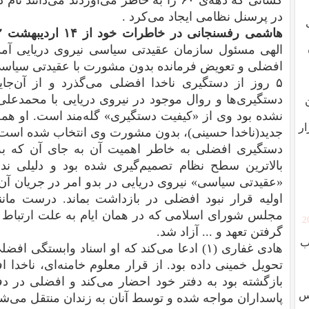
کسانی که دهه‌ی ۶۰ را به خاطر می‌آوردند می‌
در پرسنل نظامی ایجاد می‌کرد .
هاشمی رفسنجانی در خاطرات خود از ۱۴ اردیبهشت ۱۳۶۲ می‌نویسد:
الهی‌ مسئول‌ سازمان‌ عقیدتی‌ سیاسی‌ نیروی‌ دریایی‌ آمد.
افضلی‌ و تعویض‌ فرمانده‌ بدون‌ مشورت‌ با عقیدتی‌ سیاسی‌ گ
۵ روز از دستگیری ناخدا افضلی می‌گذرد و از آن‌ج
دستگیری‌ها و روال موجود در نیروی دریایی با محمدعل
نشده بود وی از «کیفیت دستگیری» گله‌مند است. او هم
ار
جدید(ناخدا حسینی)، بدون مشورت وی انتخاب شده است
دستگیری افضلی به خاطر اهمیت آن به جای آن که به
بالاترین سطح نظام تصمیم‌گیری شده بود و دلیلی ن
«عقیدتی سیاسی» نیروی دریایی در بدو امر در جریان آن 
اولیه قرار نبود افضلی در بازداشت بماند. درست مانند 
مجلس شورای اسلامی که در همان ایام به علت ارتباط با
[
گرفتن تعهد و ... آزاد شد.
ب
هادی غفاری (۱) ادعا می‌کند که او اسناد وابست
تحویل خمینی داده بود. از قرار معلوم خامنه‌ای، ناخدا اف
بازگشته بود به دفتر خود احضار می‌کند و افضلی در دفت
وس
پاسداران مواجه شده و توسط آنان به زندان منتقل می‌شو