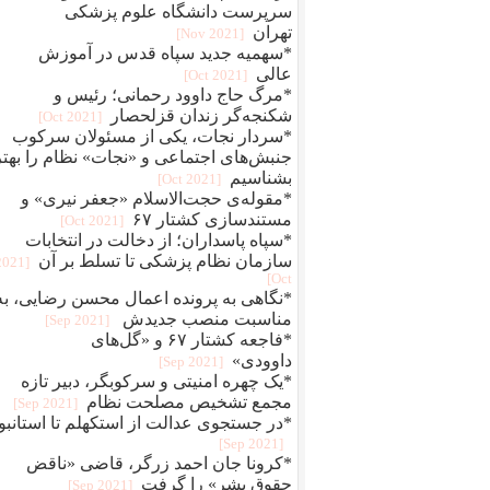
سرپرست دانشگاه علوم پزشکی
تهران
[2021 Nov]
*سهمیه جدید سپاه قدس در آموزش
عالی
[2021 Oct]
*مرگ حاج داوود رحمانی؛ رئیس و
شکنجه‌گر زندان قزلحصار
[2021 Oct]
*سردار نجات، یکی از مسئولان سرکوب
جنبش‌های اجتماعی و «نجات» نظام را بهتر
بشناسیم
[2021 Oct]
*مقوله‌ی حجت‌الاسلام «جعفر نیری» و
مستند‌سازی کشتار ۶۷
[2021 Oct]
*سپاه پاسداران؛ از دخالت در انتخابات
سازمان نظام پزشکی تا تسلط بر آن
[2021
Oct]
*نگاهی به پرونده اعمال محسن رضایی، به
مناسبت منصب جدیدش
[2021 Sep]
*فاجعه کشتار ۶۷ و «گل‌های
داوودی»
[2021 Sep]
*یک چهره‌‌ امنیتی و سرکوبگر، دبیر تازه
مجمع تشخیص مصلحت نظام
[2021 Sep]
*در جستجوی عدالت از استکهلم تا استانبو
[2021 Sep]
*کرونا جان احمد زرگر، قاضی «ناقض
حقوق بشر» را گرفت
[2021 Sep]