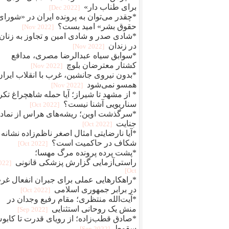
برای طناب دار»
[2022 Dec]
*چقدر می‌توان به پرونده ایران در «شورای
حقوق بشر» امید بست؟
[2022 Nov]
*شادی صدر و شادی امین و تجاوز به زنان
در زندان
[2022 Nov]
*سوابق سیاه عبدالرضا مصری، مدافع
کشتار معترضان بلوچ
[2022 Nov]
*بدون نیروی جانشین، غرب با انقلاب ایران
همسو نمی‌شود
[2022 Nov]
* از مشهد تا شیراز؛ آیا حمله شاهچراغ تکر
سناریویی آشنا نیست؟
[2022 Oct]
*سرگذشت اوین؛ ریشه‌های هراس از نماد
جنایت
[2022 Oct]
*آیا نارضایتی امثال اصغر ناظم‌زاده نشانه
شکاف در حاکمیت است؟
[2022 Oct]
*پشت پرده پرونده مرگ مهسا؛
راستی‌آزمایی گزارش پزشکی قانونی
2022
Oct]
*راهکارهایی عملی برای جبران انفعال غر
در برابر جمهوری اسلامی
[2022 Oct]
*آیت‌الله منتظری؛ مقام رفیع وجدان در
منش یک روحانی استثنایی
[2022 Sep]
*صادق قطب‌زاده؛ از رویای قدرت تا کاب
سقوط
[2022 Sep]