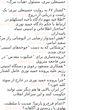
حسینعلی نیری، مسئول «هیات مرگ»
022
Jul]
*کشتار ۶۷ به روایت حسینعلی نیری؛ یک
راست و دریایی از دروغ
[2022 Jul]
*اطلاعیه مهم دادگاه ناحیه استکهلم در
ارتباط با حکم دادگاه حمید نوری
[2022 Jul]
*ساختار اطلاعاتی و امنیتی سپاه
پاسداران
[2022 Jun]
*نقش امیدوار رضایی در لاپوشانی راز مر
سعید امامی
[2022 Jun]
*پزشکانی که به دست "جوخه‌های امنیتی"
حذف شدند
[2022 Jun]
*پرونده‌سازی برای "عنکبوت مقدس" در
متن فاجعه متروپل
[2022 May]
* همکاری مسعود رجوی و دستگاه امنیتی
رژیم علیه پرونده حمید نوری عامل کشتار
۶۷
[2022 May]
*چرا پرونده حمید نوری در خارج از سوئد
کلید خورد؟
[2022 May]
*در ایران بالایی ها هم دیگر نمی توانند
حکومت کنند و این سرآغاز انقلاب
است
[2022 May]
*اعدام فرخ‌رو پارسا؛ ضديت با سلطنت
پهلوی يا زن‌ستيزی آگاهانه؟
[2022 May]