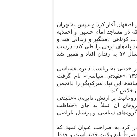
حوزوی را در اصفهان آغاز کرد و سپس به تهران
عظی جوان شد که در مساجد امام حسین و احمدیه
‌کرد. وی در آبان‌ماه ۱۳۵۷ برای مدت کوتاهی دستگیر و زندانی شد و
اند پله‌های ترقی را طی کند. درست
مانند شیخ محمد مقیسه‌ای که او نیز مدت کوتاهی در سال ۵۷ به زندان افتاد و همین شد
قلاب در سال ۱۳۵۸ به حکم دفتر خمینی به ریاست دایره «سیاسی
ایدئولوژیک» نیروی دریایی که متعاقباً در مردادماه ۱۳۶۲ «عقیدتی سیاسی» نام گرفت
نه‌ها این نهاد سرکوبگر را «انجمن
ن خلاص کند.
وحانیت بر ارتش، دایره‌ی «عقیدتی
وهای آن عملاً به جای «حفاظت
 گروه‌های سیاسی و پرسنل ناراضی
 کرد به صراحت عنوان نمود که
رفاً تابع ولایت فقیه است و فقط