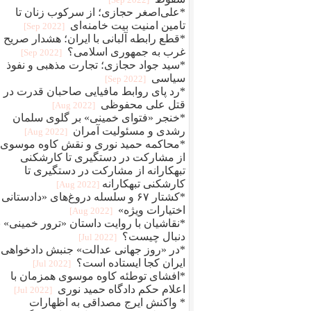
*علی‌اصغر حجازی؛ از سرکوب زنان تا
تامین امنیت بیت خامنه‌ای
[2022 Sep]
*قطع رابطه آلبانی با ایران؛ هشدار صریح
غرب به جمهوری اسلامی؟
[2022 Sep]
*سید جواد حجازی؛ تجارت مذهبی و نفوذ
سیاسی
[2022 Sep]
*رد پای روابط مافيایی صاحبان قدرت در
قتل علی محفوظی
[2022 Aug]
*خنجر «فتوای خمینی» بر گلوی سلمان
رشدی و مسئولیت آمران
[2022 Aug]
*محاکمه حمید نوری و نقش کاوه موسوی؛
از مشارکت در دستگیری تا کارشکنی
تبهکارانه از مشارکت در دستگیری تا
کارشکنی تبهکارانه
[2022 Aug]
*کشتار ۶۷ و سلسله دروغ‌های «دادستانی 
اختیارات ویژه»
[2022 Aug]
*نقاشیان با روایت داستان «ترور خمینی» ب
دنبال چیست؟
[2022 Jul]
*در «روز جهانی عدالت» جنبش دادخواهی
ایران کجا ایستاده است؟
[2022 Jul]
*افشای توطئه کاوه موسوی همزمان با
اعلام حکم دادگاه حمید نوری
[2022 Jul]
* واکنش ایرج مصداقی به اظهارات