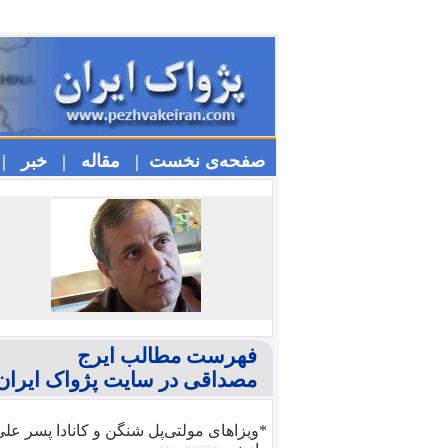
صفحه‌ی نخست |
مقاله |
خبر |
فهرست مطالب ایرج
مصداقی در سایت پژواک ایران
*ویزا‌های مولتی‌پل شنگن و کانادا پسر عل