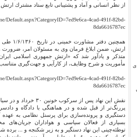
از نظر انسانی و آماد و پشتیبانی تابع ستاد مشترك ارتش 
home/Default.aspx?CategoryID=7ed9e6ca-4cad-491f-82bd-
8da6616787ec
همچنین دفتر
ارتش، ضمن ابلاغ فرمان وی به مسئولان امر، ضرورت و 
متذكر و یادآور شد كه «ارتش جمهوری اسلامی ایران 
مأموریت و شرح وظایف، از كارآیی و جهت‌گیری متناسب با
ی
home/Default.aspx?CategoryID=7ed9e6ca-4cad-491f-82bd-
8da6616787ec
نقش این نهاد پس از سرکوب خ
پررنگ‌تر از قبل شده و در هماهنگی با دادگاه و دادسر
بسیاری از فعالان سیاسی و هواداران جریان‌های مخ
توطئه‌چینی این نهاد دستگیر و به زیر شکنجه و ... برده شد