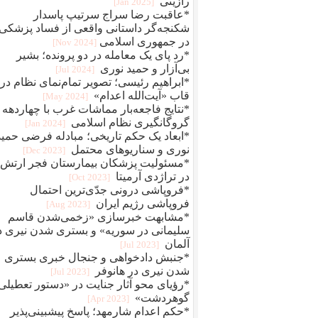
رازینی
[2025 Jan]
*عاقبت رضا سراج سرتيپ پاسدار
شکنجه‌گر داستانی واقعی از فساد پزشکی
در جمهوری اسلامی
[2024 Nov]
*رد پای یک معامله در دو پرونده؛ بشیر
بی‌آزار و حمید نوری
[2024 Jul]
*ابراهیم رئیسی؛ تصویر تمام‌نمای نظام در
قاب «آیت‌الله اعدام»
[2024 May]
*نتایج فاجعه‌بار مماشات غرب با چهاردهه
گروگانگیری نظام اسلامی
[2024 Jan]
*ابعاد یک حکم تاریخی؛ مبادله فرضی حمید
نوری و سناریوهای محتمل
[2023 Dec]
*مسئولیت پزشکان بیمارستان فجر ارتش
در تراژدی آرمیتا
[2023 Oct]
*فروپاشی درونی جدّی‌ترین احتمال
فروپاشی رژیم ایران
[2023 Aug]
*مشابهت خبرسازی «زخمی‌شدن قاسم
سلیمانی در سوریه» و بستری شدن نیری د
آلمان
[2023 Jul]
*جنبش دادخواهی و جنجال خبری بستری
شدن نیری در هانوفر
[2023 Jul]
*رؤیای محو آثار جنایت در «دستور تعطیلی
گوهردشت»
[2023 Apr]
*حکم اعدام شارمهد؛ پاسخ پیشبینی‌پذیر