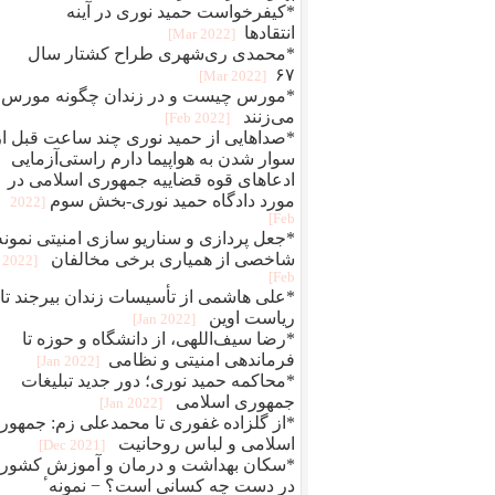
*کیفرخواست حمید نوری در آینه
انتقادها
[2022 Mar]
*محمدی‌ ری‌شهری طراح کشتار سال
۶۷
[2022 Mar]
*مورس چیست و در زندان چگونه مورس
می‌زنند
[2022 Feb]
*صداهایی از حمید نوری چند ساعت قبل از
سوار شدن به هواپیما دارم راستی‌آزمایی
ادعاهای قوه قضاییه جمهوری اسلامی در
مورد دادگاه حمید نوری-بخش سوم
[2022
Feb]
*جعل پردازی و سناريو سازی امنيتی نمونه
شاخصی از همياری برخی مخالفان
[2022
Feb]
*علی هاشمی از تأسیسات زندان بیرجند تا
ریاست اوین
[2022 Jan]
*رضا سیف‌اللهی، از دانشگاه و حوزه تا
فرماندهی امنیتی و نظامی
[2022 Jan]
*محاکمه حميد نوری؛ دور جديد تبلیغات
جمهوری اسلامی
[2022 Jan]
*از گلزاده غفوری تا محمدعلی زم: جمهور
اسلامی و لباس روحانیت
[2021 Dec]
*سکان بهداشت و درمان و آموزش کشور
در دست چه کسانی است؟ − نمونهٴ