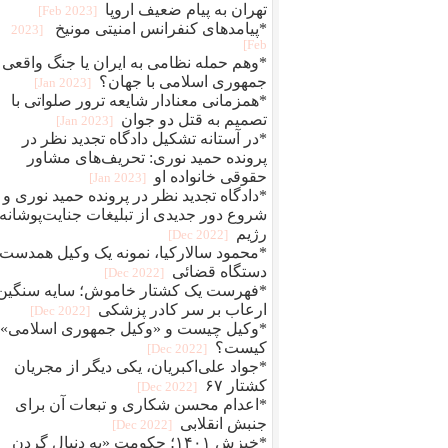
تهران به پیام ضعیف اروپا
[2023 Feb]
*پیامدهای کنفرانس امنیتی مونیخ
[2023
Feb]
*وهم حمله نظامی به ایران یا جنگ واقعی
جمهوری اسلامی با جهان؟
[2023 Jan]
*همزمانی معنادار شایعه ترور صلواتی با
تصمیم به قتل دو جوان
[2023 Jan]
*در آستانه تشکیل دادگاه تجدید نظر در
پرونده حمید نوری: تحریف‌های مشاور
حقوقی خانواده او
[2023 Jan]
*دادگاه تجدید نظر در پرونده حمید نوری و
شروع دور جدیدی از تبلیغات جنایت‌پوشانه‌
رژیم
[2022 Dec]
*محمود سالارکیا، نمونه یک وکیل همدست
دستگاه قضائی
[2022 Dec]
*فهرست یک کشتار خاموش؛ سایه سنگین
ارعاب بر سر کادر پزشکی
[2022 Dec]
*وکیل چیست و «وکیل جمهوری اسلامی»
کیست؟
[2022 Dec]
*جواد علی‌اکبریان، یکی دیگر از مجریان
کشتار ۶۷
[2022 Dec]
*اعدام محسن شکاری و تبعات آن برای
جنبش انقلابی
[2022 Dec]
*خیزش ۱۴۰۱؛ حکومت «به دنبال گردن