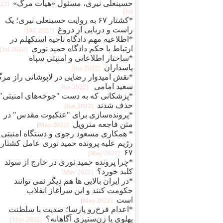
حسینعلی نیری، مسئول «هیات مرگ»
022
Jul]
*کشتار ۶۷ به روایت حسینعلی نیری؛ یک
راست و دریایی از دروغ
[2022 Jul]
*اطلاعیه مهم دادگاه ناحیه استکهلم در
ارتباط با حکم دادگاه حمید نوری
[2022 Jul]
*ساختار اطلاعاتی و امنیتی سپاه
پاسداران
[2022 Jun]
*نقش امیدوار رضایی در لاپوشانی راز مر
سعید امامی
[2022 Jun]
*پزشکانی که به دست "جوخه‌های امنیتی"
حذف شدند
[2022 Jun]
*پرونده‌سازی برای "عنکبوت مقدس" در
متن فاجعه متروپل
[2022 May]
* همکاری مسعود رجوی و دستگاه امنیتی
رژیم علیه پرونده حمید نوری عامل کشتار
۶۷
[2022 May]
*چرا پرونده حمید نوری در خارج از سوئد
کلید خورد؟
[2022 May]
*در ایران بالایی ها هم دیگر نمی توانند
حکومت کنند و این سرآغاز انقلاب
است
[2022 May]
*اعدام فرخ‌رو پارسا؛ ضديت با سلطنت
پهلوی يا زن‌ستيزی آگاهانه؟
[2022 May]