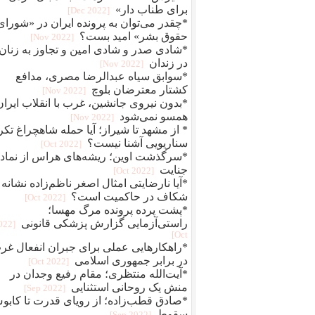
برای طناب دار»
[2022 Dec]
*چقدر می‌توان به پرونده ایران در «شورای
حقوق بشر» امید بست؟
[2022 Nov]
*شادی صدر و شادی امین و تجاوز به زنان
در زندان
[2022 Nov]
*سوابق سیاه عبدالرضا مصری، مدافع
کشتار معترضان بلوچ
[2022 Nov]
*بدون نیروی جانشین، غرب با انقلاب ایران
همسو نمی‌شود
[2022 Nov]
* از مشهد تا شیراز؛ آیا حمله شاهچراغ تکر
سناریویی آشنا نیست؟
[2022 Oct]
*سرگذشت اوین؛ ریشه‌های هراس از نماد
جنایت
[2022 Oct]
*آیا نارضایتی امثال اصغر ناظم‌زاده نشانه
شکاف در حاکمیت است؟
[2022 Oct]
*پشت پرده پرونده مرگ مهسا؛
راستی‌آزمایی گزارش پزشکی قانونی
2022
Oct]
*راهکارهایی عملی برای جبران انفعال غر
در برابر جمهوری اسلامی
[2022 Oct]
*آیت‌الله منتظری؛ مقام رفیع وجدان در
منش یک روحانی استثنایی
[2022 Sep]
*صادق قطب‌زاده؛ از رویای قدرت تا کاب
سقوط
[2022 Sep]