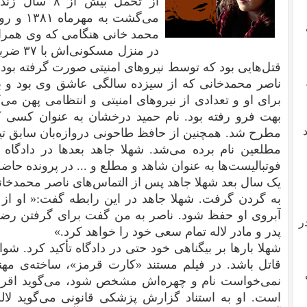
از تحمل بیش ا
می‌گشت 
محمد خانی هنگامی که وی همراه
در منزل
قتل‌هایی بود که توسط نیروهای امنیتی صورت گرفته بود
ناصر محمدخانی که از سیزده‌ سالگی عاشق وی بود و بع
برای او و تعدادی از نیروهای امنیتی و انتظامی پهن می‌
بهت فرو رفته بود. نام حمید درخشان به عنوان کسی ک
مطرح شد. همچنین از حافظ طاحونی دروازه‌بان سابق تیم
مطلعین نام برده می‌شد. شهلا جاهد بعدها در دادگاه 
فوتبالیست‌ها به عنوان شاهد و مطلع و ... در پرونده حاض
یک سال بعد شهلا جاهد پس از التماس‌های ناصر محمدخانی
به گردن گرفت. شهلا جاهد در این رابطه گفت:« او از
آبروی او حفظ شود. ناصر به من گفت برای گرفتن رضا
ر
پدر و مادر لاله تمام سعی خود را خواهد کرد.»
شهلا بارها بر بیگناهی خود حتی در دادگاه تأکید کرد. شوا
قاتل باشد. در فیلم مستند «کارت قرمز»، ساخته‌ی مهن
نمی‌خواست نام و چهره‌اش مشخص شود، می‌گوید اقرار
است. او به استناد گزارش پزشکی قانونی می‌گوید لا