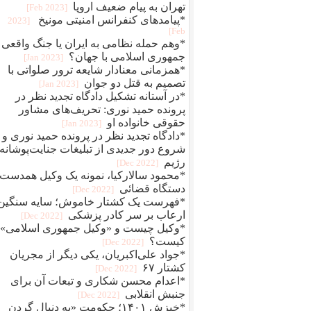
تهران به پیام ضعیف اروپا
[2023 Feb]
*پیامدهای کنفرانس امنیتی مونیخ
[2023
Feb]
*وهم حمله نظامی به ایران یا جنگ واقعی
جمهوری اسلامی با جهان؟
[2023 Jan]
*همزمانی معنادار شایعه ترور صلواتی با
تصمیم به قتل دو جوان
[2023 Jan]
*در آستانه تشکیل دادگاه تجدید نظر در
پرونده حمید نوری: تحریف‌های مشاور
حقوقی خانواده او
[2023 Jan]
*دادگاه تجدید نظر در پرونده حمید نوری و
شروع دور جدیدی از تبلیغات جنایت‌پوشانه‌
رژیم
[2022 Dec]
*محمود سالارکیا، نمونه یک وکیل همدست
دستگاه قضائی
[2022 Dec]
*فهرست یک کشتار خاموش؛ سایه سنگین
ارعاب بر سر کادر پزشکی
[2022 Dec]
*وکیل چیست و «وکیل جمهوری اسلامی»
کیست؟
[2022 Dec]
*جواد علی‌اکبریان، یکی دیگر از مجریان
کشتار ۶۷
[2022 Dec]
*اعدام محسن شکاری و تبعات آن برای
جنبش انقلابی
[2022 Dec]
*خیزش ۱۴۰۱؛ حکومت «به دنبال گردن