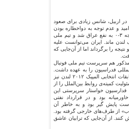
 در اربیل، شانس زیادی برای صعود
مید و عدم توجه به دو‌اخطاره بودن
كمال كامیابی نیا و حضور چند دقیقه‌ای او در زمین، نتیجه ۳-۰ به نفع عراق شد و تیم ملی
 لندن ماند. ایران می‌توانست علیه
جه را برگرداند اما از آن‌‌جایی که
فت.
مذکور هم سرپرست تیم ملی فوتبال
المللی فدراسیون را به عهده داشت.
حتی پس از حذف دردناک تیم فوتبال امید ایران از مسابقات انتخابی المپیک ۲۰۱۲ لندن نیز
ئولیت کمیته‌ی روابط بین‌الملل را از
س فدارسیون خواستار سرپرستی این
رمیانه بود و در قرارداد نفتی
ست پایش گیر بود و به خاطر آن
میلیون دلار «حق‌حساب» از طرف‌‌های خارجی گرفته بود.
هایش کنند. از آن‌جایی که ترابیان عاشق