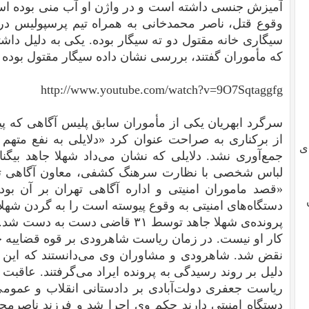
آمیزش جنسی داشته است و در واژن او آب منی بوده اس
وقوع قتل، ناصر محمدخانی به همراه تیم پرسپولیس در 
سیگاری خانه مقتول دو ته سیگار بوده. یکی به دلیل داشت
که مأموران گفتند، بررسی نشان داده سیگار مقتول بوده 
http://www.youtube.com/watch?v=9O7Sqtaggfg
سرگرد ابهریان یکی از مأموران سابق پلیس آگاهی که پ
از برکناری به صراحت عنوان کرد «دلایلی به نفع متهم
ی
جمع‌آوری نشد. دلایلی که نشان می‌داد شهلا جاهد بیگ
لباس شخصی با نظارت سرهنگ کشفی، معاون آگاهی تهرا
«قصد ماموران امنیتی و اداره آگاهی تهران بر آن بو
دستگاه‌های امنیتی به وقوع پیوسته است را به گردن شهلا ج
کار او نیست. در زمان ریاست شاهرودی بر قوه‌ قضاییه
نقض شد. شاهرودی و مشاوران وی می‌دانستند که این ق
دلیل بر روند رسیدگی به پرونده ایراد می‌گرفتند. عاقبت
ریاست جعفری دولت‌آبادی بر دادستانی انقلاب و عمومی
دستگاه امنیتی دارند حکم وی اجرا شد و فرزند ناصرمح