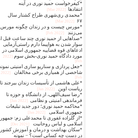
*کیفرخواست حمید نوری در آینه
انتقادها
[2022 Mar]
*محمدی‌ ری‌شهری طراح کشتار سال
۶۷
[2022 Mar]
*مورس چیست و در زندان چگونه مورس
می‌زنند
[2022 Feb]
*صداهایی از حمید نوری چند ساعت قبل از
سوار شدن به هواپیما دارم راستی‌آزمایی
ادعاهای قوه قضاییه جمهوری اسلامی در
مورد دادگاه حمید نوری-بخش سوم
[2022
Feb]
*جعل پردازی و سناريو سازی امنيتی نمونه
شاخصی از همياری برخی مخالفان
[2022
Feb]
*علی هاشمی از تأسیسات زندان بیرجند تا
ریاست اوین
[2022 Jan]
*رضا سیف‌اللهی، از دانشگاه و حوزه تا
فرماندهی امنیتی و نظامی
[2022 Jan]
*محاکمه حميد نوری؛ دور جديد تبلیغات
جمهوری اسلامی
[2022 Jan]
*از گلزاده غفوری تا محمدعلی زم: جمهور
اسلامی و لباس روحانیت
[2021 Dec]
*سکان بهداشت و درمان و آموزش کشور
در دست چه کسانی است؟ − نمونهٴ