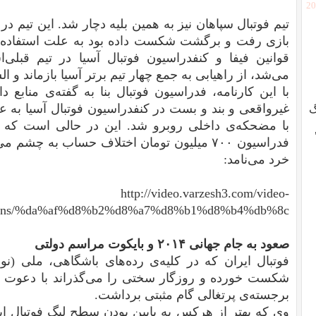
[2
تیم فوتبال سپاهان نیز به همین بلیه دچار شد. این تیم در
بازی رفت و برگشت شکست داده بود به علت استفاده 
قوانین فیفا و کنفدراسیون فوتبال آسیا در تیم‌ قب
می‌شد، از راهیابی به جمع چهار تیم برتر آسیا بازماند و ا
با این کارنامه، فدراسیون فوتبال بنا به گفته‌ی مناب
غیرواقعی و بند و بست در کنفدراسیون فوتبال آسیا به 
گ
با مضحکه‌ی داخلی روبرو شد. این در حالی است که 
فدراسیون ۷۰۰ میلیون تومان اختلاف حساب به چ
خرد می‌نامد:
http://video.varzesh3.com/video-
rgins/%da%af%d8%b2%d8%a7%d8%b1%d8%b4%db%8c
صعود به جام جهانی ۲۰۱۴ و بایکوت مراسم دولتی
فوتبال ایران که در کلیه‌‌ی رده‌های باشگاهی، ملی (نوج
شکست خورده و روزگار سختی را می‌گذراند با دعوت ا
برجسته‌ی پرتغالی گام مثبتی برداشت.
وی که بهتر از هرکس به پایین بودن سطح لیگ فوتبال ایر