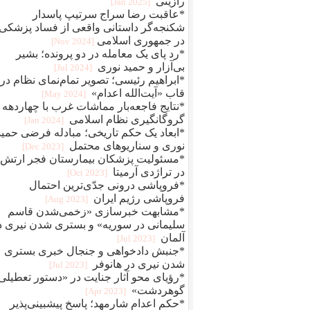
رازینی
[2025 Jan]
*عاقبت رضا سراج سرتيپ پاسدار
شکنجه‌گر داستانی واقعی از فساد پزشکی
در جمهوری اسلامی
[2024 Nov]
*رد پای یک معامله در دو پرونده؛ بشیر
بی‌آزار و حمید نوری
[2024 Jul]
*ابراهیم رئیسی؛ تصویر تمام‌نمای نظام در
قاب «آیت‌الله اعدام»
[2024 May]
*نتایج فاجعه‌بار مماشات غرب با چهاردهه
گروگانگیری نظام اسلامی
[2024 Jan]
*ابعاد یک حکم تاریخی؛ مبادله فرضی حمید
نوری و سناریوهای محتمل
[2023 Dec]
*مسئولیت پزشکان بیمارستان فجر ارتش
در تراژدی آرمیتا
[2023 Oct]
*فروپاشی درونی جدّی‌ترین احتمال
فروپاشی رژیم ایران
[2023 Aug]
*مشابهت خبرسازی «زخمی‌شدن قاسم
سلیمانی در سوریه» و بستری شدن نیری د
آلمان
[2023 Jul]
*جنبش دادخواهی و جنجال خبری بستری
شدن نیری در هانوفر
[2023 Jul]
*رؤیای محو آثار جنایت در «دستور تعطیلی
گوهردشت»
[2023 Apr]
*حکم اعدام شارمهد؛ پاسخ پیشبینی‌پذیر