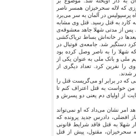
ز ۸ سال زندان به دار آویخته شد. موضوع بر
به مهرماه ۱۳۸۱ و روزی که لاله سحرخیزان همسر ناصر
 پرسپولیس در آلمان به سر می‌برد
 مسکونی‌اش با ۳۷ ضربه کارد به قتل رسید. قتل وی مشابه
. پس از مدتی شهلا جاهد معشوقه‌ی
دها در خانه‌‌اش بساط تریاک‌کشی
کرد دستگیر شد. جامعه‌ی فوتبال در
ه شهلا را به ناصر وصل کرده بود
 ملی و بانک ملی به عنوان یکی از
وی را نفرین کرد. تعداد دیگری از
ر شدند.
 که در برابر او می‌گریست قتل‌ را
 من خواست به قتل اعتراف کنم تا
یت از اولیای دم یعنی دو پسرش و
هد امر نشان می‌داد که او نمی‌تواند
از افضلی، دادرس جدید پرونده که
 شهلا به قتل فاقد شرایط قانونی
له سحرخیزان، مقتول، پیش از قتل