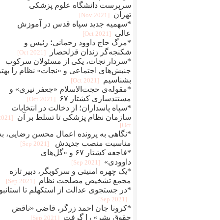
سرپرست دانشگاه علوم پزشکی
تهران
[2021 Nov]
*سهمیه جدید سپاه قدس در آموزش
عالی
[2021 Oct]
*مرگ حاج داوود رحمانی؛ رئیس و
شکنجه‌گر زندان قزلحصار
[2021 Oct]
*سردار نجات، یکی از مسئولان سرکوب
جنبش‌های اجتماعی و «نجات» نظام را بهتر
بشناسیم
[2021 Oct]
*مقوله‌ی حجت‌الاسلام «جعفر نیری» و
مستند‌سازی کشتار ۶۷
[2021 Oct]
*سپاه پاسداران؛ از دخالت در انتخابات
سازمان نظام پزشکی تا تسلط بر آن
[2021
Oct]
*نگاهی به پرونده اعمال محسن رضایی، به
مناسبت منصب جدیدش
[2021 Sep]
*فاجعه کشتار ۶۷ و «گل‌های
داوودی»
[2021 Sep]
*یک چهره‌‌ امنیتی و سرکوبگر، دبیر تازه
مجمع تشخیص مصلحت نظام
[2021 Sep]
*در جستجوی عدالت از استکهلم تا استانبو
[2021 Sep]
*کرونا جان احمد زرگر، قاضی «ناقض
حقوق بشر» را گرفت
[2021 Sep]