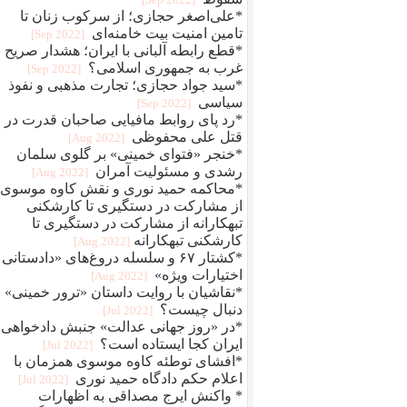
*علی‌اصغر حجازی؛ از سرکوب زنان تا
تامین امنیت بیت خامنه‌ای
[2022 Sep]
*قطع رابطه آلبانی با ایران؛ هشدار صریح
غرب به جمهوری اسلامی؟
[2022 Sep]
*سید جواد حجازی؛ تجارت مذهبی و نفوذ
سیاسی
[2022 Sep]
*رد پای روابط مافيایی صاحبان قدرت در
قتل علی محفوظی
[2022 Aug]
*خنجر «فتوای خمینی» بر گلوی سلمان
رشدی و مسئولیت آمران
[2022 Aug]
*محاکمه حمید نوری و نقش کاوه موسوی؛
از مشارکت در دستگیری تا کارشکنی
تبهکارانه از مشارکت در دستگیری تا
کارشکنی تبهکارانه
[2022 Aug]
*کشتار ۶۷ و سلسله دروغ‌های «دادستانی 
اختیارات ویژه»
[2022 Aug]
*نقاشیان با روایت داستان «ترور خمینی» ب
دنبال چیست؟
[2022 Jul]
*در «روز جهانی عدالت» جنبش دادخواهی
ایران کجا ایستاده است؟
[2022 Jul]
*افشای توطئه کاوه موسوی همزمان با
اعلام حکم دادگاه حمید نوری
[2022 Jul]
* واکنش ایرج مصداقی به اظهارات