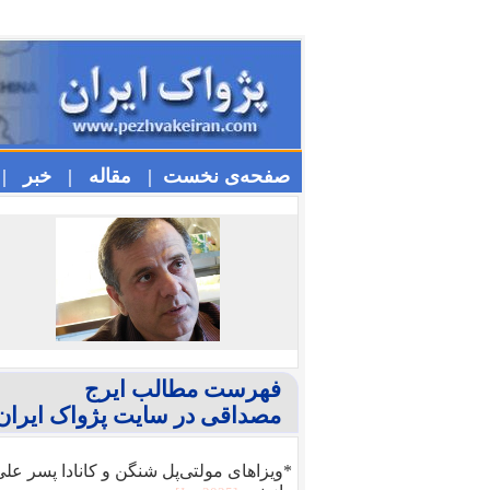
صفحه‌ی نخست |
مقاله |
خبر |
فهرست مطالب ایرج
مصداقی در سایت پژواک ایران
*ویزا‌های مولتی‌پل شنگن و کانادا پسر عل