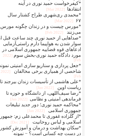
*کیفرخواست حمید نوری در آینه
انتقادها
[2022 Mar]
*محمدی‌ ری‌شهری طراح کشتار سال
۶۷
[2022 Mar]
*مورس چیست و در زندان چگونه مورس
می‌زنند
[2022 Feb]
*صداهایی از حمید نوری چند ساعت قبل از
سوار شدن به هواپیما دارم راستی‌آزمایی
ادعاهای قوه قضاییه جمهوری اسلامی در
مورد دادگاه حمید نوری-بخش سوم
[2022
Feb]
*جعل پردازی و سناريو سازی امنيتی نمونه
شاخصی از همياری برخی مخالفان
[2022
Feb]
*علی هاشمی از تأسیسات زندان بیرجند تا
ریاست اوین
[2022 Jan]
*رضا سیف‌اللهی، از دانشگاه و حوزه تا
فرماندهی امنیتی و نظامی
[2022 Jan]
*محاکمه حميد نوری؛ دور جديد تبلیغات
جمهوری اسلامی
[2022 Jan]
*از گلزاده غفوری تا محمدعلی زم: جمهور
اسلامی و لباس روحانیت
[2021 Dec]
*سکان بهداشت و درمان و آموزش کشور
در دست چه کسانی است؟ − نمونهٴ