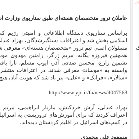
[2
عاملان ترور متخصصان هسته‌ای طبق سناریوی وزارت اط
بر‌اساس سناریوی دستگاه اطلاعاتی و امنیتی رژیم ک
اسلامی پخش شد و اعترافات دستگیرشدگان، بهزاد عبدلی
مسئولان اصلی تیم ترور «متخصصان هسته‌ای» معرفی ش
گ
همچنین فیروزه یگانه، مریم زرگر، رامتین مهدوی موس
نشمین زارع، محسن صدقی آذر، ایوب مسلم، تارا باقر
وابسته به «موساد» معرفی شدند. در اعترافات منتشر
«سالار»، «فرانک» و «علی» نیز یاد شد که هویت آنان هی
http://www.yjc.ir/fa/news/4047568
بهزاد عبدلی، آرش خردکیش، مازیار ابراهیمی، مریم ز
اعتراف کردند که برای آموزش‌های تروریستی به اسرائیل 
در کمپ‌های اسرائیل در اقلیم کردستان دیده‌اند.
مسعود علی محمدی