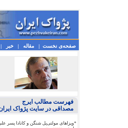
صفحه‌ی نخست |
مقاله |
خبر |
فهرست مطالب ایرج
مصداقی در سایت پژواک ایران
*ویزا‌های مولتی‌پل شنگن و کانادا پسر عل