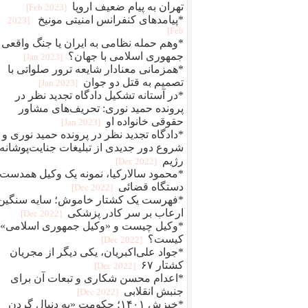
تهران به پیام ضعیف اروپا
[2023 Feb]
*پیامدهای کنفرانس امنیتی مونیخ
[2023
Feb]
*وهم حمله نظامی به ایران یا جنگ واقعی
جمهوری اسلامی با جهان؟
[2023 Jan]
*همزمانی معنادار شایعه ترور صلواتی با
تصمیم به قتل دو جوان
[2023 Jan]
*در آستانه تشکیل دادگاه تجدید نظر در
پرونده حمید نوری: تحریف‌های مشاور
حقوقی خانواده او
[2023 Jan]
*دادگاه تجدید نظر در پرونده حمید نوری و
شروع دور جدیدی از تبلیغات جنایت‌پوشانه‌
رژیم
[2022 Dec]
*محمود سالارکیا، نمونه یک وکیل همدست
دستگاه قضائی
[2022 Dec]
*فهرست یک کشتار خاموش؛ سایه سنگین
ارعاب بر سر کادر پزشکی
[2022 Dec]
*وکیل چیست و «وکیل جمهوری اسلامی»
کیست؟
[2022 Dec]
*جواد علی‌اکبریان، یکی دیگر از مجریان
کشتار ۶۷
[2022 Dec]
*اعدام محسن شکاری و تبعات آن برای
جنبش انقلابی
[2022 Dec]
*خیزش ۱۴۰۱؛ حکومت «به دنبال گردن