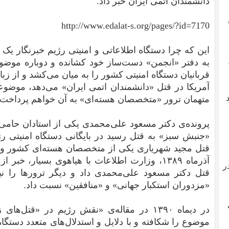
دانشمندان اتمی ایران خبر داد.
http://www.edalat-s.org/pages/?id=7170
این که چرا دستگاه اطلاعاتی و امنیتی رژیم خبرنگار یک 
به دفتر «انجمن» دست‌ساز خود کشانده و دوباره موض
قربانیان دستگاه امنیتی کشور را به میان می‌کشد و از ز
آمریکا در قتل «دانشمندان اتمی ایران»‌ می‌دهد، موضو
متهمان ترور «متخصصان هسته‌ای» به آن خواهم پرداخت.
پرونده‌ی دکتر مسعود علی‌محمدی یکی از استادان حام
«جنبش سبز» به قتل رسید در بایگانی دستگاه امنیتی ر
قتل مجید شهریاری یکی از متخصصان هسته‌ای کشور و 
آذرماه ۱۳۸۹، وزارت اطلاعات با هیاهوی بسیار،
ر
قتل دکتر مسعود علی‌محمدی داد و دیگر ترور‌ها را نی
«مزدوران استکبار جهانی» و «منافقین» نسبت داد.
در دیماه ۱۳۹۰ در مقاله‌ی «نقش رژیم در «قتل
موضوع را شکافته و با دلایل و استدلال‌های‌ متعدد دستگا