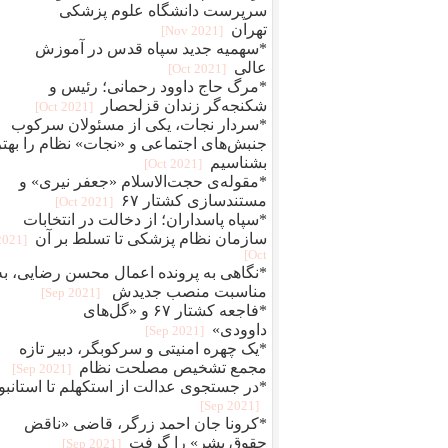
سرپرست دانشگاه علوم پزشکی
تهران
[2021 Nov]
*سهمیه جدید سپاه قدس در آموزش
عالی
[2021 Oct]
*مرگ حاج داوود رحمانی؛ رئیس و
شکنجه‌گر زندان قزلحصار
[2021 Oct]
*سردار نجات، یکی از مسئولان سرکوب
جنبش‌های اجتماعی و «نجات» نظام را بهتر
بشناسیم
[2021 Oct]
*مقوله‌ی حجت‌الاسلام «جعفر نیری» و
مستند‌سازی کشتار ۶۷
[2021 Oct]
*سپاه پاسداران؛ از دخالت در انتخابات
سازمان نظام پزشکی تا تسلط بر آن
[2021
Oct]
*نگاهی به پرونده اعمال محسن رضایی، به
مناسبت منصب جدیدش
[2021 Sep]
*فاجعه کشتار ۶۷ و «گل‌های
داوودی»
[2021 Sep]
*یک چهره‌‌ امنیتی و سرکوبگر، دبیر تازه
مجمع تشخیص مصلحت نظام
[2021 Sep]
*در جستجوی عدالت از استکهلم تا استانبو
[2021 Sep]
*کرونا جان احمد زرگر، قاضی «ناقض
حقوق بشر» را گرفت
[2021 Sep]