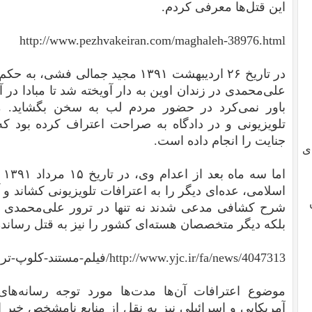
این قتل‌ها معرفی کردم.
http://www.pezhvakeiran.com/maghaleh-38976.html
در تاریخ ۲۶ اردیبهشت ۱۳۹۱ مجید جمال
علی‌محمدی در زندان اوین به دار آویخته شد تا مبادا در
باور نمی‌کرد در حضور مردم لب به سخن بگشاید. 
تلویزیونی و در دادگاه به صراحت اعتراف کرده بود که 
جنایت را انجام داده است.
ی
ام
اسلامی، عده‌ای دیگر را به اعترافات تلویزیونی کشاند و آ
شرح کشافی مدعی شدند نه تنها در ترور علی‌محمدی ب
بلکه دیگر متخصصان هسته‌ای کشور را نیز به قتل‌ رسانده‌
http://www.yjc.ir/fa/news/4047313/فیلم-مستند-کلوپ-ترور
موضوع اعترافات آن‌ها مدت‌ها مورد توجه‌ رسانه‌ها
آمریکایی و اسرائیلی نیز به نقل از منابع نامشخص خبر ا