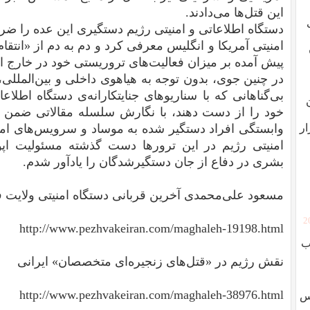
این قتل‌ها می‌دادند.
دستگاه اطلاعاتی و امنیتی رژیم دستگیری این عده را ضر
امنیتی آمریکا و انگلیس معرفی کرد و دم به دم از «انتق
پیش آمده بر میزان فعالیت‌های تروریستی خود در خارج ا
در چنین جوی، بدون توجه به هیاهوی داخلی و بین‌المللی
بی‌گناهانی که با سناریوهای جنایتکارانه‌ی دستگاه اطلاع
خود را از دست دهند، با نگارش سلسله‌ مقالاتی ضمن 
ار
وابستگی افراد دستگیر شده به موساد و سرویس‌های امن
امنیتی رژیم در این ترورها دست گذشته مسئولیت اپو
بشری در دفاع از جان دستگیرشدگان را یادآور شدم.
مسعود علی‌محمدی آخرین قربانی دستگاه امنیتی ولایت ف
[
http://www.pezhvakeiran.com/maghaleh-19198.html
ب
نقش رژیم در «قتل‌های زنجیره‌ای متخصصان» ایرانی
http://www.pezhvakeiran.com/maghaleh-38976.html
وس