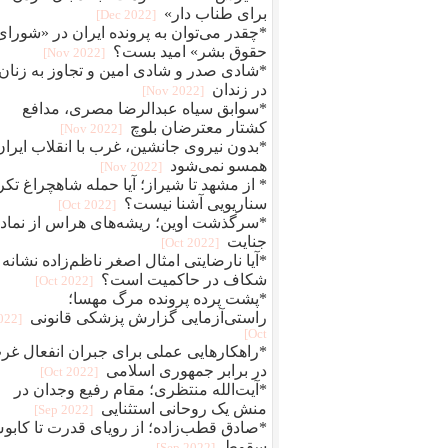
برای طناب دار»
[2022 Dec]
*چقدر می‌توان به پرونده ایران در «شورای
حقوق بشر» امید بست؟
[2022 Nov]
*شادی صدر و شادی امین و تجاوز به زنان
در زندان
[2022 Nov]
*سوابق سیاه عبدالرضا مصری، مدافع
کشتار معترضان بلوچ
[2022 Nov]
*بدون نیروی جانشین، غرب با انقلاب ایران
همسو نمی‌شود
[2022 Nov]
* از مشهد تا شیراز؛ آیا حمله شاهچراغ تکر
سناریویی آشنا نیست؟
[2022 Oct]
*سرگذشت اوین؛ ریشه‌های هراس از نماد
جنایت
[2022 Oct]
*آیا نارضایتی امثال اصغر ناظم‌زاده نشانه
شکاف در حاکمیت است؟
[2022 Oct]
*پشت پرده پرونده مرگ مهسا؛
راستی‌آزمایی گزارش پزشکی قانونی
2022
Oct]
*راهکارهایی عملی برای جبران انفعال غر
در برابر جمهوری اسلامی
[2022 Oct]
*آیت‌الله منتظری؛ مقام رفیع وجدان در
منش یک روحانی استثنایی
[2022 Sep]
*صادق قطب‌زاده؛ از رویای قدرت تا کاب
سقوط
[2022 Sep]