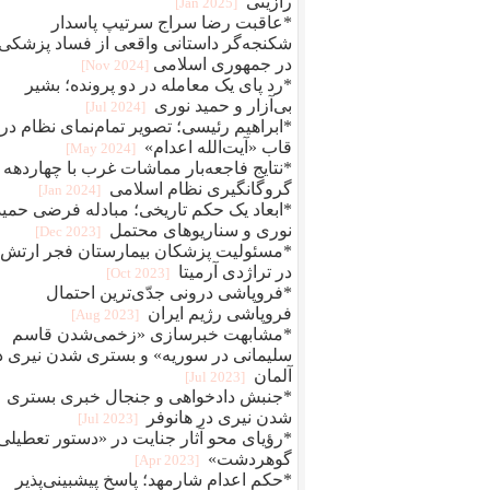
رازینی
[2025 Jan]
*عاقبت رضا سراج سرتيپ پاسدار
شکنجه‌گر داستانی واقعی از فساد پزشکی
در جمهوری اسلامی
[2024 Nov]
*رد پای یک معامله در دو پرونده؛ بشیر
بی‌آزار و حمید نوری
[2024 Jul]
*ابراهیم رئیسی؛ تصویر تمام‌نمای نظام در
قاب «آیت‌الله اعدام»
[2024 May]
*نتایج فاجعه‌بار مماشات غرب با چهاردهه
گروگانگیری نظام اسلامی
[2024 Jan]
*ابعاد یک حکم تاریخی؛ مبادله فرضی حمید
نوری و سناریوهای محتمل
[2023 Dec]
*مسئولیت پزشکان بیمارستان فجر ارتش
در تراژدی آرمیتا
[2023 Oct]
*فروپاشی درونی جدّی‌ترین احتمال
فروپاشی رژیم ایران
[2023 Aug]
*مشابهت خبرسازی «زخمی‌شدن قاسم
سلیمانی در سوریه» و بستری شدن نیری د
آلمان
[2023 Jul]
*جنبش دادخواهی و جنجال خبری بستری
شدن نیری در هانوفر
[2023 Jul]
*رؤیای محو آثار جنایت در «دستور تعطیلی
گوهردشت»
[2023 Apr]
*حکم اعدام شارمهد؛ پاسخ پیشبینی‌پذیر