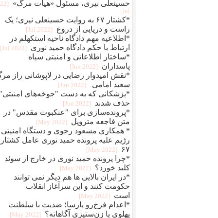
حسینعلی نیری، مسئول «هیات مرگ»
022
Jul]
*کشتار ۶۷ به روایت حسینعلی نیری؛ یک
راست و دریایی از دروغ
[2022 Jul]
*اطلاعیه مهم دادگاه ناحیه استکهلم در
ارتباط با حکم دادگاه حمید نوری
[2022 Jul]
*ساختار اطلاعاتی و امنیتی سپاه
پاسداران
[2022 Jun]
*نقش امیدوار رضایی در لاپوشانی راز مر
سعید امامی
[2022 Jun]
*پزشکانی که به دست "جوخه‌های امنیتی"
حذف شدند
[2022 Jun]
*پرونده‌سازی برای "عنکبوت مقدس" در
متن فاجعه متروپل
[2022 May]
* همکاری مسعود رجوی و دستگاه امنیتی
رژیم علیه پرونده حمید نوری عامل کشتار
۶۷
[2022 May]
*چرا پرونده حمید نوری در خارج از سوئد
کلید خورد؟
[2022 May]
*در ایران بالایی ها هم دیگر نمی توانند
حکومت کنند و این سرآغاز انقلاب
است
[2022 May]
*اعدام فرخ‌رو پارسا؛ ضديت با سلطنت
پهلوی يا زن‌ستيزی آگاهانه؟
[2022 May]