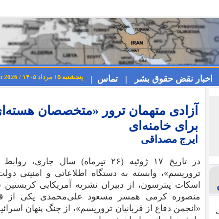
پنجشنبه ۱۵ مرداد ۱۴۰۵ / Thursday 6th August 2026
اخبار نقض حقوق بشر |
تماس |
آزادی متهمان ترور «متخصصان هسته‌‌ا
برای خامنه‌ای
ایرج مصداقی
در تاریخ ۱۷ ژوئیه (۲۶ تیرماه) سال ج
تروریسم»، وابسته به دستگاه اطلاعاتی و امنیتی دو
اسکات پیترسون، از دبیران نشریه آمریکایی کریستین 
منصوره کرمی همسر مسعود علی‌محمدی یکی از قربا
«انجمن دفاع از قربانیان تروریسم»، از جنگ پنهان اسرائیل
ی