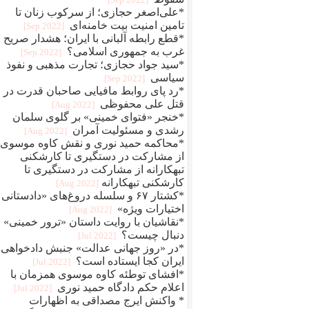
*علی‌اصغر حجازی؛ از سرکوب زنان تا
تامین امنیت بیت خامنه‌ای
[2022 Sep]
*قطع رابطه آلبانی با ایران؛ هشدار صریح
غرب به جمهوری اسلامی؟
[2022 Sep]
*سید جواد حجازی؛ تجارت مذهبی و نفوذ
سیاسی
[2022 Sep]
*رد پای روابط مافيایی صاحبان قدرت در
قتل علی محفوظی
[2022 Aug]
*خنجر «فتوای خمینی» بر گلوی سلمان
رشدی و مسئولیت آمران
[2022 Aug]
*محاکمه حمید نوری و نقش کاوه موسوی؛
از مشارکت در دستگیری تا کارشکنی
تبهکارانه از مشارکت در دستگیری تا
کارشکنی تبهکارانه
[2022 Aug]
*کشتار ۶۷ و سلسله دروغ‌های «دادستانی 
اختیارات ویژه»
[2022 Aug]
*نقاشیان با روایت داستان «ترور خمینی» ب
دنبال چیست؟
[2022 Jul]
*در «روز جهانی عدالت» جنبش دادخواهی
ایران کجا ایستاده است؟
[2022 Jul]
*افشای توطئه کاوه موسوی همزمان با
اعلام حکم دادگاه حمید نوری
[2022 Jul]
* واکنش ایرج مصداقی به اظهارات