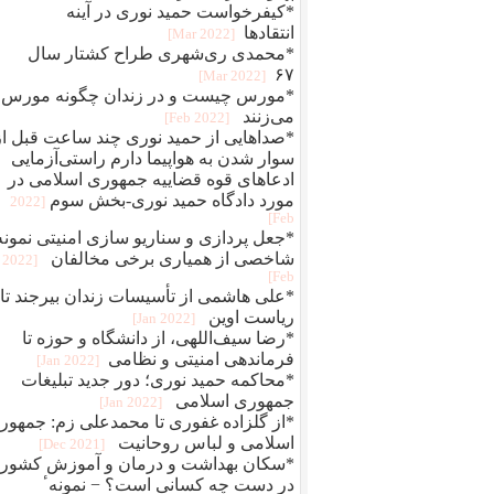
*کیفرخواست حمید نوری در آینه
انتقادها
[2022 Mar]
*محمدی‌ ری‌شهری طراح کشتار سال
۶۷
[2022 Mar]
*مورس چیست و در زندان چگونه مورس
می‌زنند
[2022 Feb]
*صداهایی از حمید نوری چند ساعت قبل از
سوار شدن به هواپیما دارم راستی‌آزمایی
ادعاهای قوه قضاییه جمهوری اسلامی در
مورد دادگاه حمید نوری-بخش سوم
[2022
Feb]
*جعل پردازی و سناريو سازی امنيتی نمونه
شاخصی از همياری برخی مخالفان
[2022
Feb]
*علی هاشمی از تأسیسات زندان بیرجند تا
ریاست اوین
[2022 Jan]
*رضا سیف‌اللهی، از دانشگاه و حوزه تا
فرماندهی امنیتی و نظامی
[2022 Jan]
*محاکمه حميد نوری؛ دور جديد تبلیغات
جمهوری اسلامی
[2022 Jan]
*از گلزاده غفوری تا محمدعلی زم: جمهور
اسلامی و لباس روحانیت
[2021 Dec]
*سکان بهداشت و درمان و آموزش کشور
در دست چه کسانی است؟ − نمونهٴ