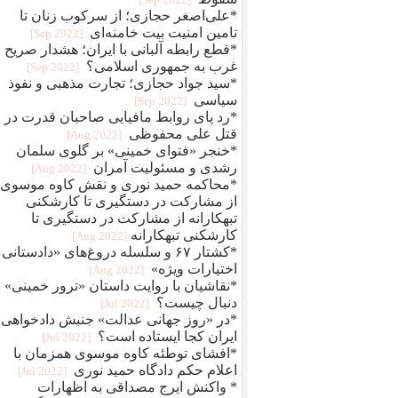
*علی‌اصغر حجازی؛ از سرکوب زنان تا
تامین امنیت بیت خامنه‌ای
[2022 Sep]
*قطع رابطه آلبانی با ایران؛ هشدار صریح
غرب به جمهوری اسلامی؟
[2022 Sep]
*سید جواد حجازی؛ تجارت مذهبی و نفوذ
سیاسی
[2022 Sep]
*رد پای روابط مافيایی صاحبان قدرت در
قتل علی محفوظی
[2022 Aug]
*خنجر «فتوای خمینی» بر گلوی سلمان
رشدی و مسئولیت آمران
[2022 Aug]
*محاکمه حمید نوری و نقش کاوه موسوی؛
از مشارکت در دستگیری تا کارشکنی
تبهکارانه از مشارکت در دستگیری تا
کارشکنی تبهکارانه
[2022 Aug]
*کشتار ۶۷ و سلسله دروغ‌های «دادستانی 
اختیارات ویژه»
[2022 Aug]
*نقاشیان با روایت داستان «ترور خمینی» ب
دنبال چیست؟
[2022 Jul]
*در «روز جهانی عدالت» جنبش دادخواهی
ایران کجا ایستاده است؟
[2022 Jul]
*افشای توطئه کاوه موسوی همزمان با
اعلام حکم دادگاه حمید نوری
[2022 Jul]
* واکنش ایرج مصداقی به اظهارات