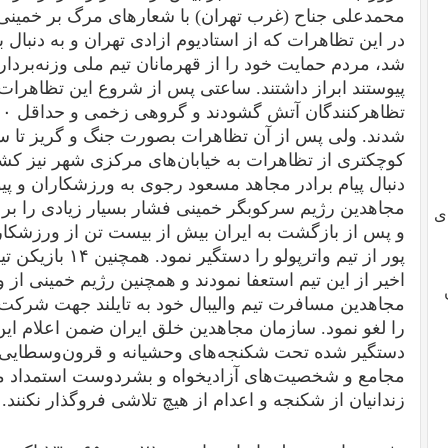
محمدعلی جناح (غرب تهران) با شعارهای مرگ بر خمینی-
در این تظاهرات که از استادیوم ازادی تهران و به دنبال 
شد، مردم حمایت خود را از قهرمانان تیم ملی وزنه‌بردا
پیوستند ابراز داشتند. ساعتی پس از شروع این تظاهرات
شدند. ولی پس از آن تظاهرات بصورت جنگ و گریز تا س
کوچکتری از تظاهرات به خیابان‌های مرکزی شهر نیز کشی
دنبال پیام برادر مجاهد مسعود رجوی به ورزشکاران و پ
مجاهدین رژیم سرکوبگر خمینی فشار بسیار زیادی را بر با
ی
و پس از بازگشت به ایران بیش از بیست تن از ورزشکار
پور از تیم واترپولو
اخیر از این تیم استعفا نمودند و همچنین رژیم خمینی ا
مجاهدین مسافرت تیم والیبال خود به تایلند جهت شرکت 
را لغو نمود. سازمان مجاهدین خلق ایران ضمن اعلام ای
دستگیر شده تحت شکنجه‌های وحشیانه و قرون‌وسطایی ق
مجامع و شخصیت‌های آزادیخواه و بشردوست استمداد می‌
زندانیان از شکنجه و اعدام از هیچ تلاشی فروگذار نکنند.