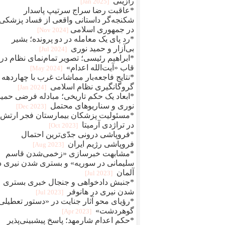
رازینی
[2025 Jan]
*عاقبت رضا سراج سرتيپ پاسدار
شکنجه‌گر داستانی واقعی از فساد پزشکی
در جمهوری اسلامی
[2024 Nov]
*رد پای یک معامله در دو پرونده؛ بشیر
بی‌آزار و حمید نوری
[2024 Jul]
*ابراهیم رئیسی؛ تصویر تمام‌نمای نظام در
قاب «آیت‌الله اعدام»
[2024 May]
*نتایج فاجعه‌بار مماشات غرب با چهاردهه
گروگانگیری نظام اسلامی
[2024 Jan]
*ابعاد یک حکم تاریخی؛ مبادله فرضی حمید
نوری و سناریوهای محتمل
[2023 Dec]
*مسئولیت پزشکان بیمارستان فجر ارتش
در تراژدی آرمیتا
[2023 Oct]
*فروپاشی درونی جدّی‌ترین احتمال
فروپاشی رژیم ایران
[2023 Aug]
*مشابهت خبرسازی «زخمی‌شدن قاسم
سلیمانی در سوریه» و بستری شدن نیری د
آلمان
[2023 Jul]
*جنبش دادخواهی و جنجال خبری بستری
شدن نیری در هانوفر
[2023 Jul]
*رؤیای محو آثار جنایت در «دستور تعطیلی
گوهردشت»
[2023 Apr]
*حکم اعدام شارمهد؛ پاسخ پیشبینی‌پذیر