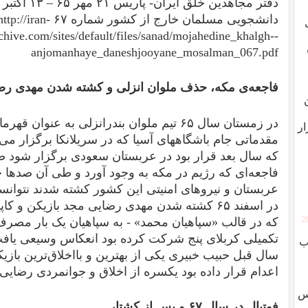
دانشجویی مسلمان خارج از کشور شماره ۶۷
http://iran-
chive.com/sites/default/files/sanad/mojahedine_khalgh--
anjomanhaye_daneshjooyane_mosalman_067.pdf
فاجعه‌ی مکه، حذف ملوان انزلی و کشته شدن مهدی رض
در زمستان سال ۶۵ تیم ملوان بندرانزلی به عنو
ار
مقدماتی جام باشگاههای آسیا که در سریلانکا برگزار م
که سال بعد قرار بود در عربستان سعودی برگزار شود صعو
فاجعه‌‌ای که رژیم در مکه به وجود آورد و طی آن صدها ح
عربستان و نیروهای امنیتی این کشور کشته شدند نتوان
در اسفند ۶۵ کشته شدن مهدی رضایی مجد بازیکن و ک
[
که در قالب «سپاهیان محمد» - به سپاهیان یک بار مصر
تکمیلی کربلای پنج شرکت کرده بود انعکاس وسیعی یافت.
ب
سال قبل حبیب‌ خبیری یکی از بهترین و با‌اخلاق‌ترین بازی
اعدام قرار داده بود یکسره از اخلاق و جوانمردی رضای
وس
فوتبال در سال ۶۷ و پس از کشتار