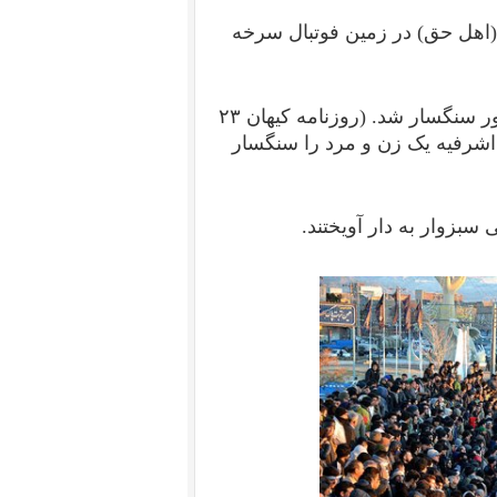
اران (اهل حق) در زمین فوتبال سرخه
در اردیبهشت ۶۸ یک زن دردمند در استادیوم تختی نیشابور سنگسار شد. (روزنامه کیهان ۲۳
۶ در استادیوم آستانه اشرفیه یک زن و مرد را سنگسار