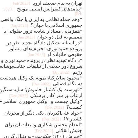
تهران به پیام ضعیف اروپا
[2023 Feb]
*پیامدهای کنفرانس امنیتی مونیخ
[2023
Feb]
*وهم حمله نظامی به ایران یا جنگ واقعی
جمهوری اسلامی با جهان؟
[2023 Jan]
*همزمانی معنادار شایعه ترور صلواتی با
تصمیم به قتل دو جوان
[2023 Jan]
*در آستانه تشکیل دادگاه تجدید نظر در
پرونده حمید نوری: تحریف‌های مشاور
حقوقی خانواده او
[2023 Jan]
*دادگاه تجدید نظر در پرونده حمید نوری و
شروع دور جدیدی از تبلیغات جنایت‌پوشانه‌
رژیم
[2022 Dec]
*محمود سالارکیا، نمونه یک وکیل همدست
دستگاه قضائی
[2022 Dec]
*فهرست یک کشتار خاموش؛ سایه سنگین
ارعاب بر سر کادر پزشکی
[2022 Dec]
*وکیل چیست و «وکیل جمهوری اسلامی»
کیست؟
[2022 Dec]
*جواد علی‌اکبریان، یکی دیگر از مجریان
کشتار ۶۷
[2022 Dec]
*اعدام محسن شکاری و تبعات آن برای
جنبش انقلابی
[2022 Dec]
*خیزش ۱۴۰۱؛ حکومت «به دنبال گردن