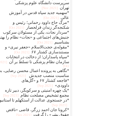
سرپرست دانشگاه علوم پزشکی
تهران
[2021 Nov]
*سهمیه جدید سپاه قدس در آموزش
عالی
[2021 Oct]
*مرگ حاج داوود رحمانی؛ رئیس و
شکنجه‌گر زندان قزلحصار
[2021 Oct]
*سردار نجات، یکی از مسئولان سرکوب
جنبش‌های اجتماعی و «نجات» نظام را بهتر
بشناسیم
[2021 Oct]
*مقوله‌ی حجت‌الاسلام «جعفر نیری» و
مستند‌سازی کشتار ۶۷
[2021 Oct]
*سپاه پاسداران؛ از دخالت در انتخابات
سازمان نظام پزشکی تا تسلط بر آن
[2021
Oct]
*نگاهی به پرونده اعمال محسن رضایی، به
مناسبت منصب جدیدش
[2021 Sep]
*فاجعه کشتار ۶۷ و «گل‌های
داوودی»
[2021 Sep]
*یک چهره‌‌ امنیتی و سرکوبگر، دبیر تازه
مجمع تشخیص مصلحت نظام
[2021 Sep]
*در جستجوی عدالت از استکهلم تا استانبو
[2021 Sep]
*کرونا جان احمد زرگر، قاضی «ناقض
حقوق بشر» را گرفت
[2021 Sep]