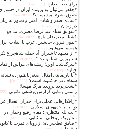
برای طناب دار»
[2022 Dec]
*چقدر می‌توان به پرونده ایران در «شورای
حقوق بشر» امید بست؟
[2022 Nov]
*شادی صدر و شادی امین و تجاوز به زنان
در زندان
[2022 Nov]
*سوابق سیاه عبدالرضا مصری، مدافع
کشتار معترضان بلوچ
[2022 Nov]
*بدون نیروی جانشین، غرب با انقلاب ایران
همسو نمی‌شود
[2022 Nov]
* از مشهد تا شیراز؛ آیا حمله شاهچراغ تکر
سناریویی آشنا نیست؟
[2022 Oct]
*سرگذشت اوین؛ ریشه‌های هراس از نماد
جنایت
[2022 Oct]
*آیا نارضایتی امثال اصغر ناظم‌زاده نشانه
شکاف در حاکمیت است؟
[2022 Oct]
*پشت پرده پرونده مرگ مهسا؛
راستی‌آزمایی گزارش پزشکی قانونی
2022
Oct]
*راهکارهایی عملی برای جبران انفعال غر
در برابر جمهوری اسلامی
[2022 Oct]
*آیت‌الله منتظری؛ مقام رفیع وجدان در
منش یک روحانی استثنایی
[2022 Sep]
*صادق قطب‌زاده؛ از رویای قدرت تا کاب
سقوط
[2022 Sep]