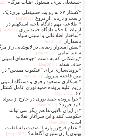
حسینعلی نیری، مسئول «هیات مرگ»
022
Jul]
*کشتار ۶۷ به روایت حسینعلی نیری؛ یک
راست و دریایی از دروغ
[2022 Jul]
*اطلاعیه مهم دادگاه ناحیه استکهلم در
ارتباط با حکم دادگاه حمید نوری
[2022 Jul]
*ساختار اطلاعاتی و امنیتی سپاه
پاسداران
[2022 Jun]
*نقش امیدوار رضایی در لاپوشانی راز مر
سعید امامی
[2022 Jun]
*پزشکانی که به دست "جوخه‌های امنیتی"
حذف شدند
[2022 Jun]
*پرونده‌سازی برای "عنکبوت مقدس" در
متن فاجعه متروپل
[2022 May]
* همکاری مسعود رجوی و دستگاه امنیتی
رژیم علیه پرونده حمید نوری عامل کشتار
۶۷
[2022 May]
*چرا پرونده حمید نوری در خارج از سوئد
کلید خورد؟
[2022 May]
*در ایران بالایی ها هم دیگر نمی توانند
حکومت کنند و این سرآغاز انقلاب
است
[2022 May]
*اعدام فرخ‌رو پارسا؛ ضديت با سلطنت
پهلوی يا زن‌ستيزی آگاهانه؟
[2022 May]