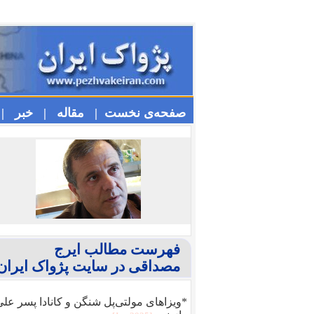
صفحه‌ی نخست |
مقاله |
خبر |
فهرست مطالب ایرج
مصداقی در سایت پژواک ایران
*ویزا‌های مولتی‌پل شنگن و کانادا پسر عل