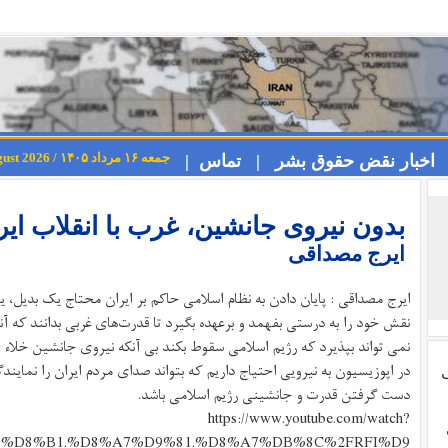
جمعه ۱۶ مرداد ۱۴۰۵ / Friday 7th August 2026
اخبار نقض حقوق بشر |
تماس |
بدون نیروی جانشین، غرب با انقلاب ای
ایرج مصداقی
ایرج مصداقی : پایان دادن به نظام اسلامی حاکم بر ایران محتاج یک بدیل، 
نقش خود را به درستی بفهمد و برعهده بگیرد تا قدرت‌های غربی بدانند که آنه
نمی تواند بپذیرد که رژیم اسلامی سقوط بکند بی آنکه نیروی جانشین خلاء نا
در اپوزیسیون به نیرویی احتیاج داریم که بتواند صدای مردم ایران را نمایند
ی
دست گرفتن قدرت و جانشینی رژیم اسلامی باشد.
https://www.youtube.com/watch?
%A7%D8%B1.%D8%A7%D9%81.%D8%A7%DB%8C%2FRFI%D9