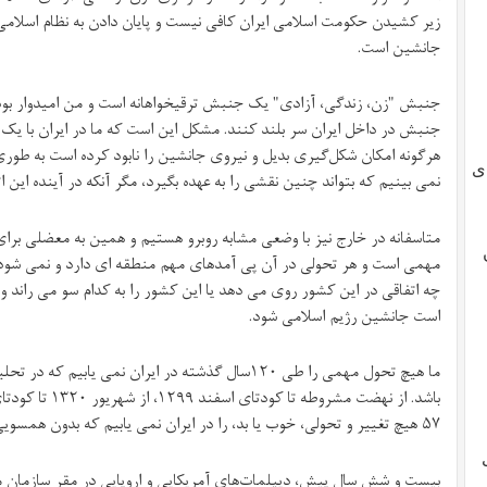
زیر کشیدن حکومت اسلامی ایران کافی نیست و پایان دادن به نظام اسلامی
جانشین است.
جنبش "زن، زندگی، آزادی" یک جنبش ترقیخواهانه است و من امیدوار بو
جنبش در داخل ایران سر بلند کنند. مشکل این است که ما در ایران با یک
هرگونه امکان شکل‌گیری بدیل و نیروی جانشین را نابود کرده است به طور
ی
نمی بینیم که بتواند چنین نقشی را به عهده بگیرد، مگر آنکه در آینده این 
متاسفانه در خارج نیز با وضعی مشابه روبرو هستیم و همین به معضلی برا
مهمی است و هر تحولی در آن پی آمدهای مهم منطقه ای دارد و نمی شود 
چه اتفاقی در این کشور روی می دهد یا این کشور را به کدام سو می راند 
است جانشین رژیم اسلامی شود.
ما هیچ تحول مهمی را طی ١٢٠سال گذشته در ایران نمی یا
٥٧ هیچ تغییر و تحولی، خوب یا بد، را در ایران نمی یابیم که بدون همسویی قدرت‌های غربی صورت گرفته باشد.
بیست و شش سال پیش، دیپلمات‌های آمریکایی و اروپایی در مقر سازمان مل