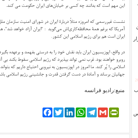
این مهم است که بدانند چه کسی بر خیابان‌های ایران حکومت می کند.
نشست غیررسمی که امروزه مثلاً دربارۀ ایران در شورای امنیت سازمان 
آمریکا که برغم همۀ محافظه‌کاری‌اش می‌گوید : "ایران آزاد خواهد شد"،
ایران است هم برای رژیم اسلامی این کشور.
ار
در واقع، اپوزیسیون ایران باید نقش خود را به درستی بفهمد و برعهده بگیرد 
روبرو خواهند بود. غرب نمی تواند بپذیرد که رژیم اسلامی سقوط بکند بی آ
اسلامی را پُر کند. ما امروز در اپوزیسیون به نیرویی احتیاج داریم که بتوا
جهانیان برساند و آمادۀ در دست گرفتن قدرت و جانشینی رژیم اسلامی با
[
منبع:رادیو فرانسه
ب
Facebook
Twitter
LinkedIn
WhatsApp
Telegram
PrintFriendly
Gmail
وس