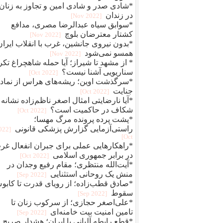
*شادی صدر و شادی امین و تجاوز به زنان
در زندان
[2022 Nov]
*سوابق سیاه عبدالرضا مصری، مدافع
کشتار معترضان بلوچ
[2022 Nov]
*بدون نیروی جانشین، غرب با انقلاب ایران
همسو نمی‌شود
[2022 Nov]
* از مشهد تا شیراز؛ آیا حمله شاهچراغ تکر
سناریویی آشنا نیست؟
[2022 Oct]
*سرگذشت اوین؛ ریشه‌های هراس از نماد
جنایت
[2022 Oct]
*آیا نارضایتی امثال اصغر ناظم‌زاده نشانه
شکاف در حاکمیت است؟
[2022 Oct]
*پشت پرده پرونده مرگ مهسا؛
راستی‌آزمایی گزارش پزشکی قانونی
2022
Oct]
*راهکارهایی عملی برای جبران انفعال غر
در برابر جمهوری اسلامی
[2022 Oct]
*آیت‌الله منتظری؛ مقام رفیع وجدان در
منش یک روحانی استثنایی
[2022 Sep]
*صادق قطب‌زاده؛ از رویای قدرت تا کاب
سقوط
[2022 Sep]
*علی‌اصغر حجازی؛ از سرکوب زنان تا
تامین امنیت بیت خامنه‌ای
[2022 Sep]
*قطع رابطه آلبانی با ایران؛ هشدار صریح