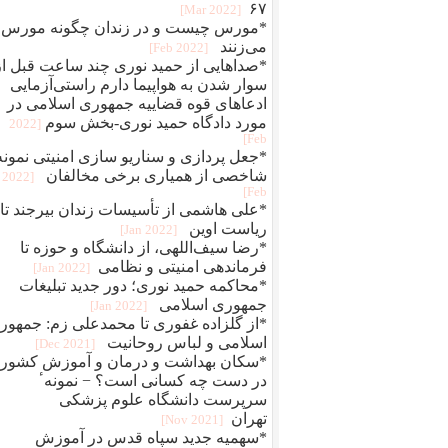
۶۷
[2022 Mar]
*مورس چیست و در زندان چگونه مورس
می‌زنند
[2022 Feb]
*صداهایی از حمید نوری چند ساعت قبل از
سوار شدن به هواپیما دارم راستی‌آزمایی
ادعاهای قوه قضاییه جمهوری اسلامی در
مورد دادگاه حمید نوری-بخش سوم
[2022
Feb]
*جعل پردازی و سناريو سازی امنيتی نمونه
شاخصی از همياری برخی مخالفان
[2022
Feb]
*علی هاشمی از تأسیسات زندان بیرجند تا
ریاست اوین
[2022 Jan]
*رضا سیف‌اللهی، از دانشگاه و حوزه تا
فرماندهی امنیتی و نظامی
[2022 Jan]
*محاکمه حميد نوری؛ دور جديد تبلیغات
جمهوری اسلامی
[2022 Jan]
*از گلزاده غفوری تا محمدعلی زم: جمهور
اسلامی و لباس روحانیت
[2021 Dec]
*سکان بهداشت و درمان و آموزش کشور
در دست چه کسانی است؟ − نمونهٴ
سرپرست دانشگاه علوم پزشکی
تهران
[2021 Nov]
*سهمیه جدید سپاه قدس در آموزش