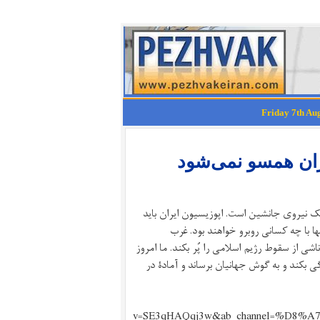
ران همسو نمی‌شود
یک نیروی جانشین است. اپوزیسیون ایران باید
ا با چه کسانی روبرو خواهند بود. غرب
شی از سقوط رژیم اسلامی را پُر بکند. ما امروز
گی بکند و به گوش جهانیان برساند و آمادۀ در
v=SE3qHAQqj3w&ab_channel=%D8