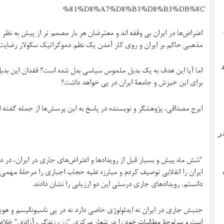
%81%D8%A7%D8%B1%D8%B3%DB%8C
اعتراض‌ها در ایران بی وقفه اند و معترضان هر بار مصمم تر از پیش به نظر 
مذهبی حاکم بر ایران و روی کار آمدن یک نظم دموکراتیک سکولار رضایت
اما آیا این هدف به یک بدیل ملموس سیاسی بدل شده است؟ فقدان این بد
برای این خیزش و جامعۀ ایران در پی خواهد داشت؟
ایرج مصداقی، پژوهشگر و نویسنده در پاسخ به این پرسش‌ها از جمله گفته 
ر
"شش ماه پیش و بسیار قبل از رویدادها و اعتراض‌های جاری در ایران، در د
ایران را انقلابی توصیف کردم و مبارزه علیه حجاب اجباری را مرحلۀ مهمی
دانستم. رویدادهای جاری درستی این دو ارزیابی را نشان دادند.
جنبش جاری در ایران نه ایدئولوژی خاصی دارد نه در پی ناسیونالیسم و ه
است و سرلوحۀ مطالبات خود را در شعار مرکزی "زن، زندگی، آزادی" خلاصه ک