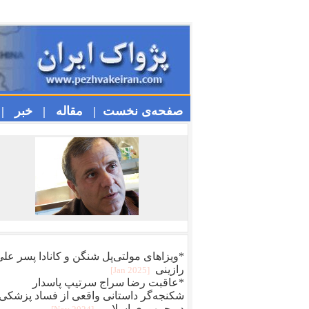
صفحه‌ی نخست |
مقاله |
خبر |
*ویزا‌های مولتی‌پل شنگن و کانادا پسر عل
رازینی
[2025 Jan]
*عاقبت رضا سراج سرتيپ پاسدار
شکنجه‌گر داستانی واقعی از فساد پزشکی
در جمهوری اسلامی