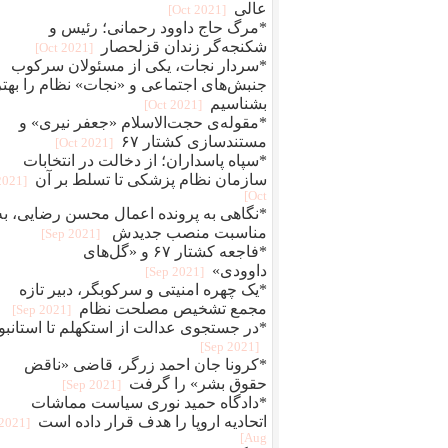
عالی
[2021 Oct]
*مرگ حاج داوود رحمانی؛ رئیس و
شکنجه‌گر زندان قزلحصار
[2021 Oct]
*سردار نجات، یکی از مسئولان سرکوب
جنبش‌های اجتماعی و «نجات» نظام را بهتر
بشناسیم
[2021 Oct]
*مقوله‌ی حجت‌الاسلام «جعفر نیری» و
مستند‌سازی کشتار ۶۷
[2021 Oct]
*سپاه پاسداران؛ از دخالت در انتخابات
سازمان نظام پزشکی تا تسلط بر آن
[2021
Oct]
*نگاهی به پرونده اعمال محسن رضایی، به
مناسبت منصب جدیدش
[2021 Sep]
*فاجعه کشتار ۶۷ و «گل‌های
داوودی»
[2021 Sep]
*یک چهره‌‌ امنیتی و سرکوبگر، دبیر تازه
مجمع تشخیص مصلحت نظام
[2021 Sep]
*در جستجوی عدالت از استکهلم تا استانبو
[2021 Sep]
*کرونا جان احمد زرگر، قاضی «ناقض
حقوق بشر» را گرفت
[2021 Sep]
*دادگاه حمید نوری سیاست مماشات
اتحادیه اروپا را هدف قرار داده است
[2021
Aug]