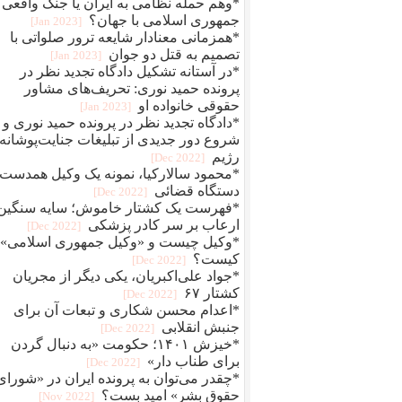
*وهم حمله نظامی به ایران یا جنگ واقعی
جمهوری اسلامی با جهان؟
[2023 Jan]
*همزمانی معنادار شایعه ترور صلواتی با
تصمیم به قتل دو جوان
[2023 Jan]
*در آستانه تشکیل دادگاه تجدید نظر در
پرونده حمید نوری: تحریف‌های مشاور
حقوقی خانواده او
[2023 Jan]
*دادگاه تجدید نظر در پرونده حمید نوری و
شروع دور جدیدی از تبلیغات جنایت‌پوشانه‌
رژیم
[2022 Dec]
*محمود سالارکیا، نمونه یک وکیل همدست
دستگاه قضائی
[2022 Dec]
*فهرست یک کشتار خاموش؛ سایه سنگین
ارعاب بر سر کادر پزشکی
[2022 Dec]
*وکیل چیست و «وکیل جمهوری اسلامی»
کیست؟
[2022 Dec]
*جواد علی‌اکبریان، یکی دیگر از مجریان
کشتار ۶۷
[2022 Dec]
*اعدام محسن شکاری و تبعات آن برای
جنبش انقلابی
[2022 Dec]
*خیزش ۱۴۰۱؛ حکومت «به دنبال گردن
برای طناب دار»
[2022 Dec]
*چقدر می‌توان به پرونده ایران در «شورای
حقوق بشر» امید بست؟
[2022 Nov]