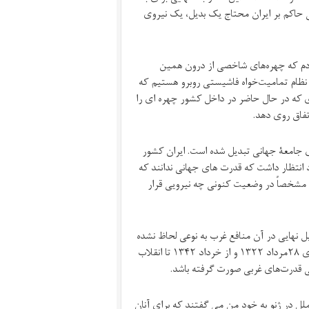
 حاکم بر ایران محتاج یک بدیل، یک نیروی
دم که چهره‌های شاخصی از درون همین
 نظام تمامیت‌خواه فاشیستی روبرو هستیم که
ی که در حال حاضر در داخل کشور چهره ای را
اتفاق روی دهد.
ی جامعۀ جهانی تبدیل شده است. ایران کشور
انتظار داشت که قدرت های جهانی ندانند که
و مشخصاً در وضعیت کنونی چه نیرویی قرار
بیم که در تحلیل نهایی در آن منافع غرب به نوعی لحاظ نشده
باشد. از نهضت مشروطه تا کودتای اسفند ١٢٩٩، از شهریور ١٣٢٠ تا کودتای ٢٨مرداد ١٣٢٢ و از خرداد ١٣٤٢ تا انقلاب
ل در ژنو به خود من می گفتند که برای آنان