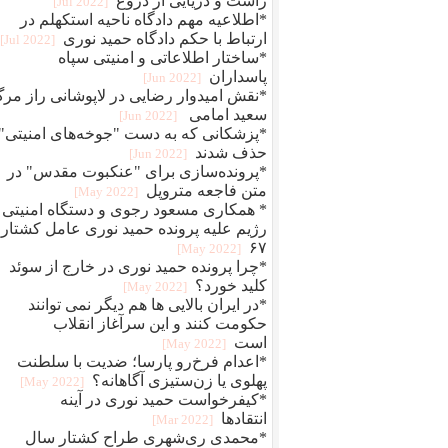
راست و دریایی از دروغ
[2022 Jul]
*اطلاعیه مهم دادگاه ناحیه استکهلم در
ارتباط با حکم دادگاه حمید نوری
[2022 Jul]
*ساختار اطلاعاتی و امنیتی سپاه
پاسداران
[2022 Jun]
*نقش امیدوار رضایی در لاپوشانی راز مر
سعید امامی
[2022 Jun]
*پزشکانی که به دست "جوخه‌های امنیتی"
حذف شدند
[2022 Jun]
*پرونده‌سازی برای "عنکبوت مقدس" در
متن فاجعه متروپل
[2022 May]
* همکاری مسعود رجوی و دستگاه امنیتی
رژیم علیه پرونده حمید نوری عامل کشتار
۶۷
[2022 May]
*چرا پرونده حمید نوری در خارج از سوئد
کلید خورد؟
[2022 May]
*در ایران بالایی ها هم دیگر نمی توانند
حکومت کنند و این سرآغاز انقلاب
است
[2022 May]
*اعدام فرخ‌رو پارسا؛ ضديت با سلطنت
پهلوی يا زن‌ستيزی آگاهانه؟
[2022 May]
*کیفرخواست حمید نوری در آینه
انتقادها
[2022 Mar]
*محمدی‌ ری‌شهری طراح کشتار سال