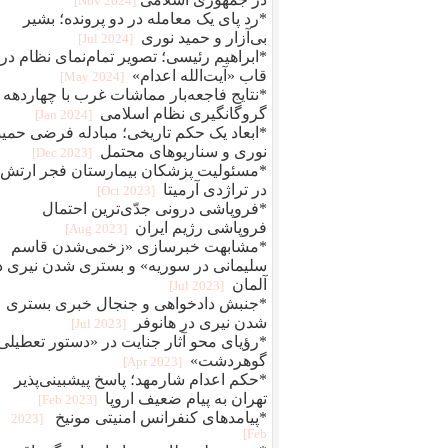
[2024 Nov]
*رد پای یک معامله در دو پرونده؛ بشیر
بی‌آزار و حمید نوری
[2024 Jul]
*ابراهیم رئیسی؛ تصویر تمام‌نمای نظام در
قاب «آیت‌الله اعدام»
[2024 May]
*نتایج فاجعه‌بار مماشات غرب با چهاردهه
گروگانگیری نظام اسلامی
[2024 Jan]
*ابعاد یک حکم تاریخی؛ مبادله فرضی حمید
نوری و سناریوهای محتمل
[2023 Dec]
*مسئولیت پزشکان بیمارستان فجر ارتش
در تراژدی آرمیتا
[2023 Oct]
*فروپاشی درونی جدّی‌ترین احتمال
فروپاشی رژیم ایران
[2023 Aug]
*مشابهت خبرسازی «زخمی‌شدن قاسم
سلیمانی در سوریه» و بستری شدن نیری د
آلمان
[2023 Jul]
*جنبش دادخواهی و جنجال خبری بستری
شدن نیری در هانوفر
[2023 Jul]
*رؤیای محو آثار جنایت در «دستور تعطیلی
گوهردشت»
[2023 Apr]
*حکم اعدام شارمهد؛ پاسخ پیشبینی‌پذیر
تهران به پیام ضعیف اروپا
[2023 Feb]
*پیامدهای کنفرانس امنیتی مونیخ
[2023
Feb]