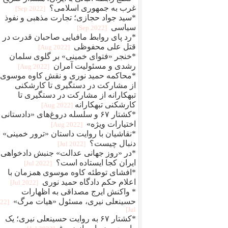
غرب به جمهوری اسلامی؟
[2022 Sep]
*سید جواد حجازی؛ تجارت مذهبی و نفوذ
سیاسی
[2022 Sep]
*رد پای روابط مافيایی صاحبان قدرت در
قتل علی محفوظی
[2022 Aug]
*خنجر «فتوای خمینی» بر گلوی سلمان
رشدی و مسئولیت آمران
[2022 Aug]
*محاکمه حمید نوری و نقش کاوه موسوی؛
از مشارکت در دستگیری تا کارشکنی
تبهکارانه از مشارکت در دستگیری تا
کارشکنی تبهکارانه
[2022 Aug]
*کشتار ۶۷ و سلسله دروغ‌های «دادستانی 
اختیارات ویژه»
[2022 Aug]
*نقاشیان با روایت داستان «ترور خمینی» ب
دنبال چیست؟
[2022 Jul]
*در «روز جهانی عدالت» جنبش دادخواهی
ایران کجا ایستاده است؟
[2022 Jul]
*افشای توطئه کاوه موسوی همزمان با
اعلام حکم دادگاه حمید نوری
[2022 Jul]
* واکنش ایرج مصداقی به اظهارات
حسینعلی نیری، مسئول «هیات مرگ»
022
Jul]
*کشتار ۶۷ به روایت حسینعلی نیری؛ یک