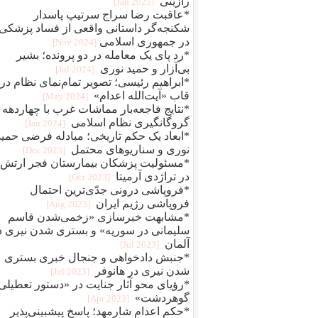
رازینی
[2025 Jan]
*عاقبت رضا سراج سرتيپ پاسدار
شکنجه‌گر داستانی واقعی از فساد پزشکی
در جمهوری اسلامی
[2024 Nov]
*رد پای یک معامله در دو پرونده؛ بشیر
بی‌آزار و حمید نوری
[2024 Jul]
*ابراهیم رئیسی؛ تصویر تمام‌نمای نظام در
قاب «آیت‌الله اعدام»
[2024 May]
*نتایج فاجعه‌بار مماشات غرب با چهاردهه
گروگانگیری نظام اسلامی
[2024 Jan]
*ابعاد یک حکم تاریخی؛ مبادله فرضی حمید
نوری و سناریوهای محتمل
[2023 Dec]
*مسئولیت پزشکان بیمارستان فجر ارتش
در تراژدی آرمیتا
[2023 Oct]
*فروپاشی درونی جدّی‌ترین احتمال
فروپاشی رژیم ایران
[2023 Aug]
*مشابهت خبرسازی «زخمی‌شدن قاسم
سلیمانی در سوریه» و بستری شدن نیری د
آلمان
[2023 Jul]
*جنبش دادخواهی و جنجال خبری بستری
شدن نیری در هانوفر
[2023 Jul]
*رؤیای محو آثار جنایت در «دستور تعطیلی
گوهردشت»
[2023 Apr]
*حکم اعدام شارمهد؛ پاسخ پیشبینی‌پذیر