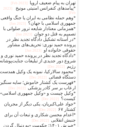
تهران به پیام ضعیف اروپا
[2023 Feb]
*پیامدهای کنفرانس امنیتی مونیخ
[2023
Feb]
*وهم حمله نظامی به ایران یا جنگ واقعی
جمهوری اسلامی با جهان؟
[2023 Jan]
*همزمانی معنادار شایعه ترور صلواتی با
تصمیم به قتل دو جوان
[2023 Jan]
*در آستانه تشکیل دادگاه تجدید نظر در
پرونده حمید نوری: تحریف‌های مشاور
حقوقی خانواده او
[2023 Jan]
*دادگاه تجدید نظر در پرونده حمید نوری و
شروع دور جدیدی از تبلیغات جنایت‌پوشانه‌
رژیم
[2022 Dec]
*محمود سالارکیا، نمونه یک وکیل همدست
دستگاه قضائی
[2022 Dec]
*فهرست یک کشتار خاموش؛ سایه سنگین
ارعاب بر سر کادر پزشکی
[2022 Dec]
*وکیل چیست و «وکیل جمهوری اسلامی»
کیست؟
[2022 Dec]
*جواد علی‌اکبریان، یکی دیگر از مجریان
کشتار ۶۷
[2022 Dec]
*اعدام محسن شکاری و تبعات آن برای
جنبش انقلابی
[2022 Dec]
*خیزش ۱۴۰۱؛ حکومت «به دنبال گردن