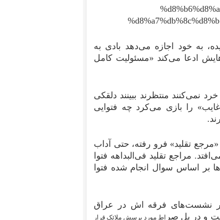
%d8%b6%d8%a
%d8%a7%db%8c%d8%b
ه، به خود اجازه می‌دهد بادی به
هایش ادعا می‌کند «مسئولیت کامل
د نمی‌کنند منتظرند ببینند دلقکی
غایب» را بازی می‌کرد چه فتوایی
ند.
مرجع تقلید» فرو رفته، حتی آداب
‌افتد. مراجع تقلید فی‌البداهه فتوا
ن‌ها بر اساس سوال انجام شده فتوا
ر در نشست‌های فرقه اش در عراق
مت و در پل صر
اط مورد پرسش ملائک قرار