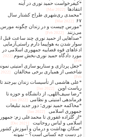
*کیفرخواست حمید نوری در آینه
انتقادها
[2022 Mar]
*محمدی‌ ری‌شهری طراح کشتار سال
۶۷
[2022 Mar]
*مورس چیست و در زندان چگونه مورس
می‌زنند
[2022 Feb]
*صداهایی از حمید نوری چند ساعت قبل از
سوار شدن به هواپیما دارم راستی‌آزمایی
ادعاهای قوه قضاییه جمهوری اسلامی در
مورد دادگاه حمید نوری-بخش سوم
[2022
Feb]
*جعل پردازی و سناريو سازی امنيتی نمونه
شاخصی از همياری برخی مخالفان
[2022
Feb]
*علی هاشمی از تأسیسات زندان بیرجند تا
ریاست اوین
[2022 Jan]
*رضا سیف‌اللهی، از دانشگاه و حوزه تا
فرماندهی امنیتی و نظامی
[2022 Jan]
*محاکمه حميد نوری؛ دور جديد تبلیغات
جمهوری اسلامی
[2022 Jan]
*از گلزاده غفوری تا محمدعلی زم: جمهور
اسلامی و لباس روحانیت
[2021 Dec]
*سکان بهداشت و درمان و آموزش کشور
در دست چه کسانی است؟ − نمونهٴ