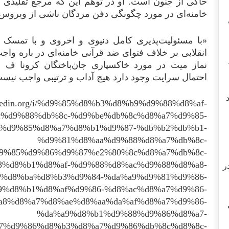
حاکی از جنون است. او در توهم این که مرجع تقلیدی اس
خامنه‌ای در مورد چگونگی دفن مردگان ناشی از ویروس ک
«با مسئولیت‌پذیری کامل دنیوی و اخروی و با تمسک
انقلابی بر خلاف فتوای ضد قرآنی خامنه‌ای در باره و
نماز میت در مورد خاکسپاری جان‌باختگان کرونا ف 
احتمال سرایت وجود دارد هیچ آداب و ترتیبی واجب نیس
ojahedin.org/i/%d9%85%d8%b3%d8%b9%d9%88%d8%af-
%d9%88%db%8c-%d9%be%db%8c%d8%a7%d9%85-
%d9%85%d8%a7%d8%b1%d9%87-%db%b2%db%b1-
%d9%81%d8%aa%d9%88%d8%a7%db%8c-
9%85%d9%86%d9%87%e2%80%8c%d8%a7%db%8c-
%d8%b1%d8%af-%d9%88%d8%ac%d9%88%d8%a8-
ر
%d8%ba%d8%b3%d9%84-%da%a9%d9%81%d9%86-
9%d8%b1%d8%af%d9%86-%d8%ac%d8%a7%d9%86-
a8%d8%a7%d8%ae%d8%aa%da%af%d8%a7%d9%86-
%da%a9%d8%b1%d9%88%d9%86%d8%a7-
7%d9%86%d8%b3%d8%a7%d9%86%db%8c%d8%8c-