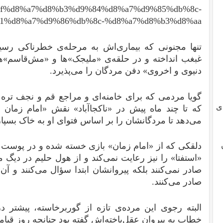
f%d8%a7%d8%b3%d9%84%d8%a7%d9%85%db%8c-
1%d8%a7%d9%86%db%8c-%d8%a7%d8%b3%d8%aa
تنها مجنونی که بیماری‌اش به مرحله‌ی خطرناکی رسید
غبغب انداخته و در حلقه‌ی «ملیجک»‌ها و «مش‌قاسم»‌
دنیوی و اخروی» دفن مردگان را می‌پذیرد.
گویا مردمی که برای خامنه‌ای و مراجع قم و نجف تره خر
ی
که تا چند ماه پیش در «ناکجاآباد» نقش «امام زمان 
می‌دهد تا مردگانشان را بر اساس فتوای او به خاک بسپار
دلقکی که از «امام زمان» بازی خسته شده و در پوست «
«استفتا»‌ را نیز رعایت نمی‌کند و از هول حلیم در دیگ می
صادر نمی‌کنند بلکه پیروانشان ابتدا سؤال می‌کنند و آ
صادر می‌کنند.
البته رجوی این مرده‌ی تازه از گوربرخاسته، پیشت
خطاب به پیروان عقل‌باخته‌‌اش گفته بود چنانچه روز قیا