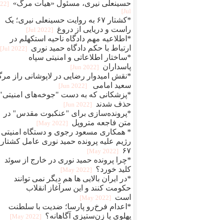
حسینعلی نیری، مسئول «هیات مرگ»
022
Jul]
*کشتار ۶۷ به روایت حسینعلی نیری؛ یک
راست و دریایی از دروغ
[2022 Jul]
*اطلاعیه مهم دادگاه ناحیه استکهلم در
ارتباط با حکم دادگاه حمید نوری
[2022 Jul]
*ساختار اطلاعاتی و امنیتی سپاه
پاسداران
[2022 Jun]
*نقش امیدوار رضایی در لاپوشانی راز مر
سعید امامی
[2022 Jun]
*پزشکانی که به دست "جوخه‌های امنیتی"
حذف شدند
[2022 Jun]
*پرونده‌سازی برای "عنکبوت مقدس" در
متن فاجعه متروپل
[2022 May]
* همکاری مسعود رجوی و دستگاه امنیتی
رژیم علیه پرونده حمید نوری عامل کشتار
۶۷
[2022 May]
*چرا پرونده حمید نوری در خارج از سوئد
کلید خورد؟
[2022 May]
*در ایران بالایی ها هم دیگر نمی توانند
حکومت کنند و این سرآغاز انقلاب
است
[2022 May]
*اعدام فرخ‌رو پارسا؛ ضديت با سلطنت
پهلوی يا زن‌ستيزی آگاهانه؟
[2022 May]