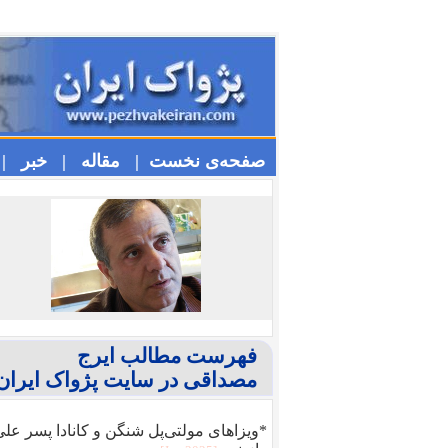
صفحه‌ی نخست |
مقاله |
خبر |
فهرست مطالب ایرج
مصداقی در سایت پژواک ایران
*ویزا‌های مولتی‌پل شنگن و کانادا پسر عل