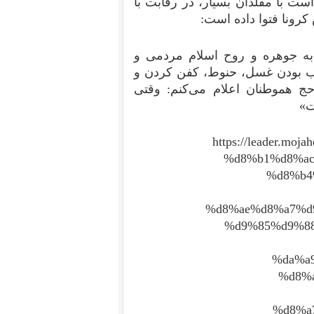
ت با مقلدان بسیار،‌ در رقابت با
رونا فتوا داده است:‌
 به جوهره و روح اسلام مردمی و
اجب بودن غسل، حنوط، کفن کردن و
حج هموطنان اعلام می‌کنم: وقتی
ت»
https://leader.m
%d8%b1%d8%ac
%d8%b4
%d8%ae%d8%a7%d
%d9%85%d9%88
%da%a
%d8%
%d8%a