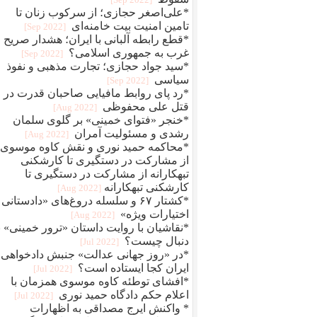
*علی‌اصغر حجازی؛ از سرکوب زنان تا
تامین امنیت بیت خامنه‌ای
[2022 Sep]
*قطع رابطه آلبانی با ایران؛ هشدار صریح
غرب به جمهوری اسلامی؟
[2022 Sep]
*سید جواد حجازی؛ تجارت مذهبی و نفوذ
سیاسی
[2022 Sep]
*رد پای روابط مافيایی صاحبان قدرت در
قتل علی محفوظی
[2022 Aug]
*خنجر «فتوای خمینی» بر گلوی سلمان
رشدی و مسئولیت آمران
[2022 Aug]
*محاکمه حمید نوری و نقش کاوه موسوی؛
از مشارکت در دستگیری تا کارشکنی
تبهکارانه از مشارکت در دستگیری تا
کارشکنی تبهکارانه
[2022 Aug]
*کشتار ۶۷ و سلسله دروغ‌های «دادستانی 
اختیارات ویژه»
[2022 Aug]
*نقاشیان با روایت داستان «ترور خمینی» ب
دنبال چیست؟
[2022 Jul]
*در «روز جهانی عدالت» جنبش دادخواهی
ایران کجا ایستاده است؟
[2022 Jul]
*افشای توطئه کاوه موسوی همزمان با
اعلام حکم دادگاه حمید نوری
[2022 Jul]
* واکنش ایرج مصداقی به اظهارات