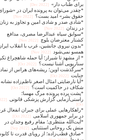
برای طناب دار»
[2022 Dec]
*چقدر می‌توان به پرونده ایران در «شورای
حقوق بشر» امید بست؟
[2022 Nov]
*شادی صدر و شادی امین و تجاوز به زنان
در زندان
[2022 Nov]
*سوابق سیاه عبدالرضا مصری، مدافع
کشتار معترضان بلوچ
[2022 Nov]
*بدون نیروی جانشین، غرب با انقلاب ایران
همسو نمی‌شود
[2022 Nov]
* از مشهد تا شیراز؛ آیا حمله شاهچراغ تکر
سناریویی آشنا نیست؟
[2022 Oct]
*سرگذشت اوین؛ ریشه‌های هراس از نماد
جنایت
[2022 Oct]
*آیا نارضایتی امثال اصغر ناظم‌زاده نشانه
شکاف در حاکمیت است؟
[2022 Oct]
*پشت پرده پرونده مرگ مهسا؛
راستی‌آزمایی گزارش پزشکی قانونی
2022
Oct]
*راهکارهایی عملی برای جبران انفعال غر
در برابر جمهوری اسلامی
[2022 Oct]
*آیت‌الله منتظری؛ مقام رفیع وجدان در
منش یک روحانی استثنایی
[2022 Sep]
*صادق قطب‌زاده؛ از رویای قدرت تا کاب
سقوط
[2022 Sep]