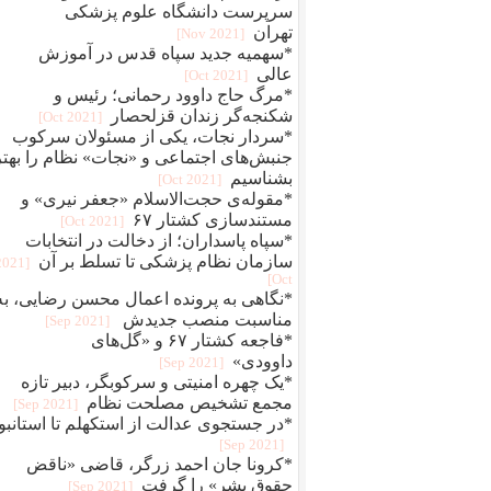
سرپرست دانشگاه علوم پزشکی
تهران
[2021 Nov]
*سهمیه جدید سپاه قدس در آموزش
عالی
[2021 Oct]
*مرگ حاج داوود رحمانی؛ رئیس و
شکنجه‌گر زندان قزلحصار
[2021 Oct]
*سردار نجات، یکی از مسئولان سرکوب
جنبش‌های اجتماعی و «نجات» نظام را بهتر
بشناسیم
[2021 Oct]
*مقوله‌ی حجت‌الاسلام «جعفر نیری» و
مستند‌سازی کشتار ۶۷
[2021 Oct]
*سپاه پاسداران؛ از دخالت در انتخابات
سازمان نظام پزشکی تا تسلط بر آن
[2021
Oct]
*نگاهی به پرونده اعمال محسن رضایی، به
مناسبت منصب جدیدش
[2021 Sep]
*فاجعه کشتار ۶۷ و «گل‌های
داوودی»
[2021 Sep]
*یک چهره‌‌ امنیتی و سرکوبگر، دبیر تازه
مجمع تشخیص مصلحت نظام
[2021 Sep]
*در جستجوی عدالت از استکهلم تا استانبو
[2021 Sep]
*کرونا جان احمد زرگر، قاضی «ناقض
حقوق بشر» را گرفت
[2021 Sep]