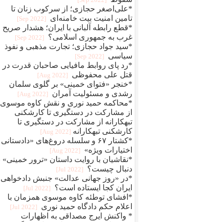
*علی‌اصغر حجازی؛ از سرکوب زنان تا
تامین امنیت بیت خامنه‌ای
[2022 Sep]
*قطع رابطه آلبانی با ایران؛ هشدار صریح
غرب به جمهوری اسلامی؟
[2022 Sep]
*سید جواد حجازی؛ تجارت مذهبی و نفوذ
سیاسی
[2022 Sep]
*رد پای روابط مافيایی صاحبان قدرت در
قتل علی محفوظی
[2022 Aug]
*خنجر «فتوای خمینی» بر گلوی سلمان
رشدی و مسئولیت آمران
[2022 Aug]
*محاکمه حمید نوری و نقش کاوه موسوی؛
از مشارکت در دستگیری تا کارشکنی
تبهکارانه از مشارکت در دستگیری تا
کارشکنی تبهکارانه
[2022 Aug]
*کشتار ۶۷ و سلسله دروغ‌های «دادستانی 
اختیارات ویژه»
[2022 Aug]
*نقاشیان با روایت داستان «ترور خمینی» ب
دنبال چیست؟
[2022 Jul]
*در «روز جهانی عدالت» جنبش دادخواهی
ایران کجا ایستاده است؟
[2022 Jul]
*افشای توطئه کاوه موسوی همزمان با
اعلام حکم دادگاه حمید نوری
[2022 Jul]
* واکنش ایرج مصداقی به اظهارات