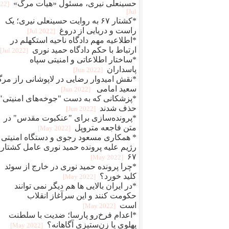
حسینعلی نیری، مسئول «هیات مرگ»
022
Jul]
*کشتار ۶۷ به روایت حسینعلی نیری؛ یک
راست و دریایی از دروغ
[2022 Jul]
*اطلاعیه مهم دادگاه ناحیه استکهلم در
ارتباط با حکم دادگاه حمید نوری
[2022 Jul]
*ساختار اطلاعاتی و امنیتی سپاه
پاسداران
[2022 Jun]
*نقش امیدوار رضایی در لاپوشانی راز مر
سعید امامی
[2022 Jun]
*پزشکانی که به دست "جوخه‌های امنیتی"
حذف شدند
[2022 Jun]
*پرونده‌سازی برای "عنکبوت مقدس" در
متن فاجعه متروپل
[2022 May]
* همکاری مسعود رجوی و دستگاه امنیتی
رژیم علیه پرونده حمید نوری عامل کشتار
۶۷
[2022 May]
*چرا پرونده حمید نوری در خارج از سوئد
کلید خورد؟
[2022 May]
*در ایران بالایی ها هم دیگر نمی توانند
حکومت کنند و این سرآغاز انقلاب
است
[2022 May]
*اعدام فرخ‌رو پارسا؛ ضديت با سلطنت
پهلوی يا زن‌ستيزی آگاهانه؟
[2022 May]