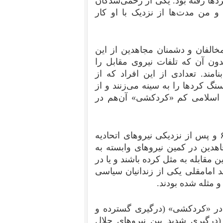
دها رفته بود. یکی از زخمی‌شدگان
 من مدت‌ها از نزدیک با او کار
خالفان و دشمنان مجاهدین از این
ون آن که تلفات نیروی مقابل را
ند. تعدادی از این افراد که از
گ کردها را به سینه می‌زنند و از
 اسلامی کم «کردکشی» آن‌هم در
ذکر این نکته لازم است که از سال‌های میانی دهه‌ی ۶۰ و پس از نزدیکی نیروهای اتحادیه
هدین در کمین‌ نیروهای وابسته به
 مقابله به مثل کرده باشند و یا در
د امامقلی یکی از زندانیان سیاسی
 مثله شده بودند.
 در «کردکشی» (درگیری گسترده و
‌دار بین حزب دمکرات و کومله در دهه‌ی ۶۰)، (درگیری شدید بین نیروهای جلال