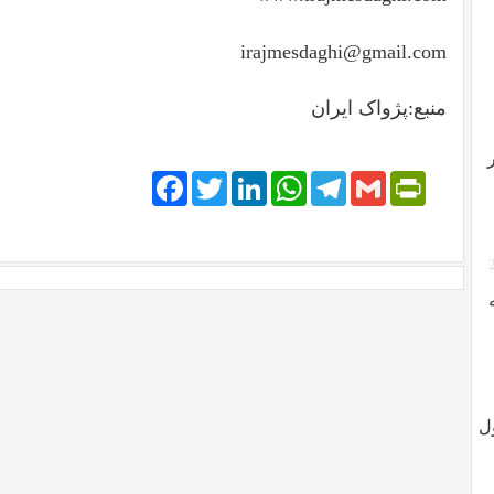
irajmesdaghi@gmail.com
منبع:پژواک ایران
Facebook
Twitter
LinkedIn
WhatsApp
Telegram
PrintFriendly
Gmail
ل