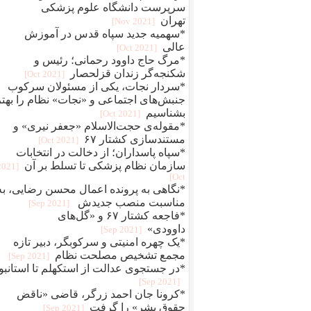
سرپرست دانشگاه علوم پزشکی
تهران
[2021 Nov]
*سهمیه جدید سپاه قدس در آموزش
عالی
[2021 Oct]
*مرگ حاج داوود رحمانی؛ رئیس و
شکنجه‌گر زندان قزلحصار
[2021 Oct]
*سردار نجات، یکی از مسئولان سرکوب
جنبش‌های اجتماعی و «نجات» نظام را بهتر
بشناسیم
[2021 Oct]
*مقوله‌ی حجت‌الاسلام «جعفر نیری» و
مستند‌سازی کشتار ۶۷
[2021 Oct]
*سپاه پاسداران؛ از دخالت در انتخابات
سازمان نظام پزشکی تا تسلط بر آن
[2021
Oct]
*نگاهی به پرونده اعمال محسن رضایی، به
مناسبت منصب جدیدش
[2021 Sep]
*فاجعه کشتار ۶۷ و «گل‌های
داوودی»
[2021 Sep]
*یک چهره‌‌ امنیتی و سرکوبگر، دبیر تازه
مجمع تشخیص مصلحت نظام
[2021 Sep]
*در جستجوی عدالت از استکهلم تا استانبو
[2021 Sep]
*کرونا جان احمد زرگر، قاضی «ناقض
حقوق بشر» را گرفت
[2021 Sep]