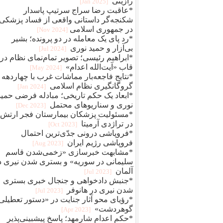
رازینی
[2025 Jan]
*عاقبت رضا سراج سرتيپ پاسدار
شکنجه‌گر داستانی واقعی از فساد پزشکی
در جمهوری اسلامی
[2024 Nov]
*رد پای یک معامله در دو پرونده؛ بشیر
بی‌آزار و حمید نوری
[2024 Jul]
*ابراهیم رئیسی؛ تصویر تمام‌نمای نظام در
قاب «آیت‌الله اعدام»
[2024 May]
*نتایج فاجعه‌بار مماشات غرب با چهاردهه
گروگانگیری نظام اسلامی
[2024 Jan]
*ابعاد یک حکم تاریخی؛ مبادله فرضی حمید
نوری و سناریوهای محتمل
[2023 Dec]
*مسئولیت پزشکان بیمارستان فجر ارتش
در تراژدی آرمیتا
[2023 Oct]
*فروپاشی درونی جدّی‌ترین احتمال
فروپاشی رژیم ایران
[2023 Aug]
*مشابهت خبرسازی «زخمی‌شدن قاسم
سلیمانی در سوریه» و بستری شدن نیری د
آلمان
[2023 Jul]
*جنبش دادخواهی و جنجال خبری بستری
شدن نیری در هانوفر
[2023 Jul]
*رؤیای محو آثار جنایت در «دستور تعطیلی
گوهردشت»
[2023 Apr]
*حکم اعدام شارمهد؛ پاسخ پیشبینی‌پذیر