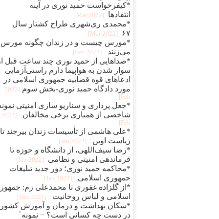
*کیفرخواست حمید نوری در آینه
انتقادها
[2022 Mar]
*محمدی‌ ری‌شهری طراح کشتار سال
۶۷
[2022 Mar]
*مورس چیست و در زندان چگونه مورس
می‌زنند
[2022 Feb]
*صداهایی از حمید نوری چند ساعت قبل از
سوار شدن به هواپیما دارم راستی‌آزمایی
ادعاهای قوه قضاییه جمهوری اسلامی در
مورد دادگاه حمید نوری-بخش سوم
[2022
Feb]
*جعل پردازی و سناريو سازی امنيتی نمونه
شاخصی از همياری برخی مخالفان
[2022
Feb]
*علی هاشمی از تأسیسات زندان بیرجند تا
ریاست اوین
[2022 Jan]
*رضا سیف‌اللهی، از دانشگاه و حوزه تا
فرماندهی امنیتی و نظامی
[2022 Jan]
*محاکمه حميد نوری؛ دور جديد تبلیغات
جمهوری اسلامی
[2022 Jan]
*از گلزاده غفوری تا محمدعلی زم: جمهور
اسلامی و لباس روحانیت
[2021 Dec]
*سکان بهداشت و درمان و آموزش کشور
در دست چه کسانی است؟ − نمونهٴ