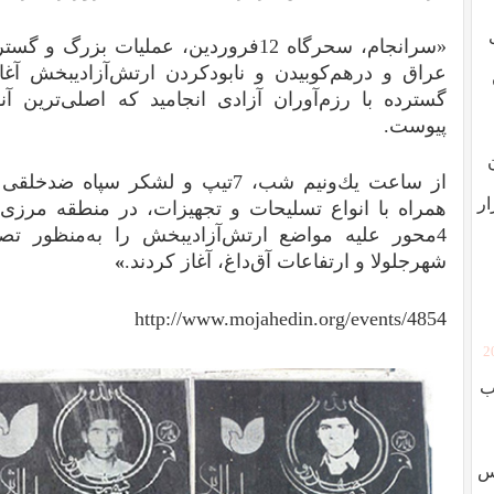
«سرانجام، سحرگاه 12فروردین، عملیات ب
عراق و درهم‌كوبیدن و نابودكردن ارتش‌آزادیبخش آغا
گسترده با رزم‌آوران آزادی انجامید كه اصلی‌ترین آنه
پیوست.
از ساعت یك‌ونیم شب، 7تیپ و لشكر س
ار
همراه با انواع تسلیحات و تجهیزات، در منطقه مرزی 
4محور علیه مواضع ارتش‌آزادیبخش را به‌منظور ت
شهر‌جلولا و ارتفاعات آق‌داغ، آغاز كردند.
»
http://www.mojahedin.org/events/4854
[
ب
وس