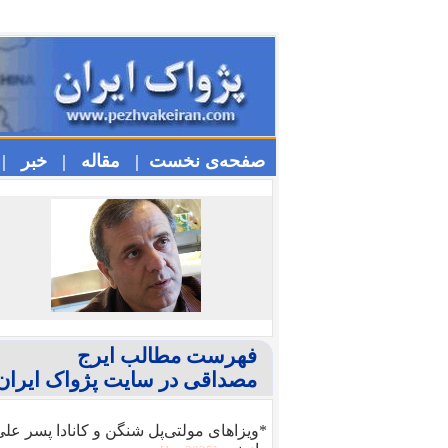
صفحه‌ی نخست |
مقاله |
خبر |
فهرست مطالب ایرج
مصداقی در سایت پژواک ایران
*ویزا‌های مولتی‌پل شنگن و کانادا پسر عل