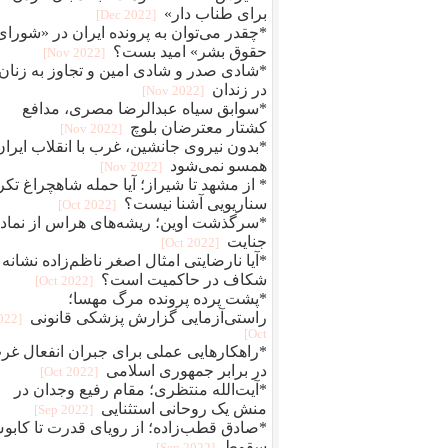
برای طناب دار»
[2022 Dec]
*چقدر می‌توان به پرونده ایران در «شورای
حقوق بشر» امید بست؟
[2022 Nov]
*شادی صدر و شادی امین و تجاوز به زنان
در زندان
[2022 Nov]
*سوابق سیاه عبدالرضا مصری، مدافع
کشتار معترضان بلوچ
[2022 Nov]
*بدون نیروی جانشین، غرب با انقلاب ایران
همسو نمی‌شود
[2022 Nov]
* از مشهد تا شیراز؛ آیا حمله شاهچراغ تکر
سناریویی آشنا نیست؟
[2022 Oct]
*سرگذشت اوین؛ ریشه‌های هراس از نماد
جنایت
[2022 Oct]
*آیا نارضایتی امثال اصغر ناظم‌زاده نشانه
شکاف در حاکمیت است؟
[2022 Oct]
*پشت پرده پرونده مرگ مهسا؛
راستی‌آزمایی گزارش پزشکی قانونی
2022
Oct]
*راهکارهایی عملی برای جبران انفعال غر
در برابر جمهوری اسلامی
[2022 Oct]
*آیت‌الله منتظری؛ مقام رفیع وجدان در
منش یک روحانی استثنایی
[2022 Sep]
*صادق قطب‌زاده؛ از رویای قدرت تا کاب
سقوط
[2022 Sep]