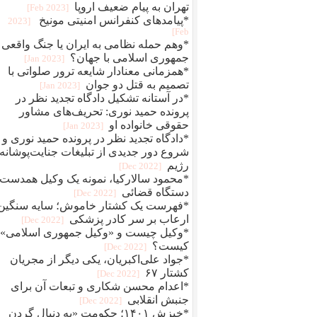
تهران به پیام ضعیف اروپا
[2023 Feb]
*پیامدهای کنفرانس امنیتی مونیخ
[2023
Feb]
*وهم حمله نظامی به ایران یا جنگ واقعی
جمهوری اسلامی با جهان؟
[2023 Jan]
*همزمانی معنادار شایعه ترور صلواتی با
تصمیم به قتل دو جوان
[2023 Jan]
*در آستانه تشکیل دادگاه تجدید نظر در
پرونده حمید نوری: تحریف‌های مشاور
حقوقی خانواده او
[2023 Jan]
*دادگاه تجدید نظر در پرونده حمید نوری و
شروع دور جدیدی از تبلیغات جنایت‌پوشانه‌
رژیم
[2022 Dec]
*محمود سالارکیا، نمونه یک وکیل همدست
دستگاه قضائی
[2022 Dec]
*فهرست یک کشتار خاموش؛ سایه سنگین
ارعاب بر سر کادر پزشکی
[2022 Dec]
*وکیل چیست و «وکیل جمهوری اسلامی»
کیست؟
[2022 Dec]
*جواد علی‌اکبریان، یکی دیگر از مجریان
کشتار ۶۷
[2022 Dec]
*اعدام محسن شکاری و تبعات آن برای
جنبش انقلابی
[2022 Dec]
*خیزش ۱۴۰۱؛ حکومت «به دنبال گردن