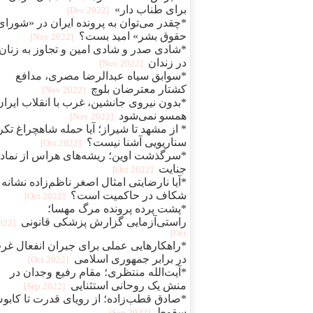
برای طناب دار»
[2022 Dec]
*چقدر می‌توان به پرونده ایران در «شورای
حقوق بشر» امید بست؟
[2022 Nov]
*شادی صدر و شادی امین و تجاوز به زنان
در زندان
[2022 Nov]
*سوابق سیاه عبدالرضا مصری، مدافع
کشتار معترضان بلوچ
[2022 Nov]
*بدون نیروی جانشین، غرب با انقلاب ایران
همسو نمی‌شود
[2022 Nov]
* از مشهد تا شیراز؛ آیا حمله شاهچراغ تکر
سناریویی آشنا نیست؟
[2022 Oct]
*سرگذشت اوین؛ ریشه‌های هراس از نماد
جنایت
[2022 Oct]
*آیا نارضایتی امثال اصغر ناظم‌زاده نشانه
شکاف در حاکمیت است؟
[2022 Oct]
*پشت پرده پرونده مرگ مهسا؛
راستی‌آزمایی گزارش پزشکی قانونی
2022
Oct]
*راهکارهایی عملی برای جبران انفعال غر
در برابر جمهوری اسلامی
[2022 Oct]
*آیت‌الله منتظری؛ مقام رفیع وجدان در
منش یک روحانی استثنایی
[2022 Sep]
*صادق قطب‌زاده؛ از رویای قدرت تا کاب
سقوط
[2022 Sep]