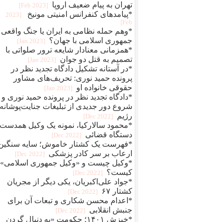
تهران به پیام ضعیف اروپا
[2023 Feb]
*پیامدهای کنفرانس امنیتی مونیخ
[2023
Feb]
*وهم حمله نظامی به ایران یا جنگ واقعی
جمهوری اسلامی با جهان؟
[2023 Jan]
*همزمانی معنادار شایعه ترور صلواتی با
تصمیم به قتل دو جوان
[2023 Jan]
*در آستانه تشکیل دادگاه تجدید نظر در
پرونده حمید نوری: تحریف‌های مشاور
حقوقی خانواده او
[2023 Jan]
*دادگاه تجدید نظر در پرونده حمید نوری و
شروع دور جدیدی از تبلیغات جنایت‌پوشانه‌
رژیم
[2022 Dec]
*محمود سالارکیا، نمونه یک وکیل همدست
دستگاه قضائی
[2022 Dec]
*فهرست یک کشتار خاموش؛ سایه سنگین
ارعاب بر سر کادر پزشکی
[2022 Dec]
*وکیل چیست و «وکیل جمهوری اسلامی»
کیست؟
[2022 Dec]
*جواد علی‌اکبریان، یکی دیگر از مجریان
کشتار ۶۷
[2022 Dec]
*اعدام محسن شکاری و تبعات آن برای
جنبش انقلابی
[2022 Dec]
*خیزش ۱۴۰۱؛ حکومت «به دنبال گردن