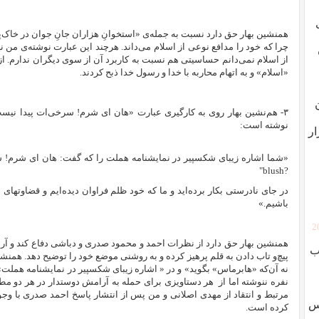
همنشین بهار حق دارد نسبت به جمله‌ی «استخوانِ هزاران جانِ جوان در خا
چرا که خود را مدافع نوعی از اسلام می‌داند. هرچند این عبارت نوشته‌ی من ن
از اسلام نمی‌دانم حساسیتی هم نسبت به کاربرد آن از سوی دیگران ندارم. از 
«اسلام» و به اتهام محاربه با خدا و رسول خدا ذبح کردند.
۳- هم‌نشین بهار روی به کارگیری عبارت «هان ای شرم! سرخی‌ات پیدا نیس
نوشته است:
ار
«
شما اشاره زیبای شکسپیر در نمایشنامه هملت را که گفت: هان ای شرم! سر
"
blush?
در جای نادرستی بکار برده‌اید و ما که خود ظلم فراوان دیده‌ایم و قضاوتهای ن
باشیم.»
[
همنشین بهار حق دارد از نظرات احمد و محمود صدری و دباشی دفاع کند و آرامش
ب
پیچ‌‌و تاب دادن به قلم پرهیز کرده و به روشنی موضع خود را توضیح دهد.
همنشین
نه آن‌که «هابرماس» بگوید»
و در
«
اشاره زیبای شکسپیر در نمایشنامه هملت» ک
نفره ننوشته اما از
هر دستاویزی برای حمله به آرامش دوستدار در هر دو مطلب
مرتبط و انتقاد از مهدی اصلانی و من پس از انتشار پاسخ احمد صدری با وج
وس
کرده است.