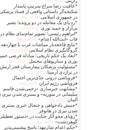
رازینی
[2025 Jan]
*عاقبت رضا سراج سرتيپ پاسدار
شکنجه‌گر داستانی واقعی از فساد پزشکی
در جمهوری اسلامی
[2024 Nov]
*رد پای یک معامله در دو پرونده؛ بشیر
بی‌آزار و حمید نوری
[2024 Jul]
*ابراهیم رئیسی؛ تصویر تمام‌نمای نظام در
قاب «آیت‌الله اعدام»
[2024 May]
*نتایج فاجعه‌بار مماشات غرب با چهاردهه
گروگانگیری نظام اسلامی
[2024 Jan]
*ابعاد یک حکم تاریخی؛ مبادله فرضی حمید
نوری و سناریوهای محتمل
[2023 Dec]
*مسئولیت پزشکان بیمارستان فجر ارتش
در تراژدی آرمیتا
[2023 Oct]
*فروپاشی درونی جدّی‌ترین احتمال
فروپاشی رژیم ایران
[2023 Aug]
*مشابهت خبرسازی «زخمی‌شدن قاسم
سلیمانی در سوریه» و بستری شدن نیری د
آلمان
[2023 Jul]
*جنبش دادخواهی و جنجال خبری بستری
شدن نیری در هانوفر
[2023 Jul]
*رؤیای محو آثار جنایت در «دستور تعطیلی
گوهردشت»
[2023 Apr]
*حکم اعدام شارمهد؛ پاسخ پیشبینی‌پذیر