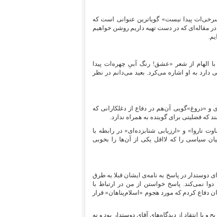
خی‌ات پیدا نیست» گویاترین عنوانی است که
 مقاله‌‌ای که در دست تهیه داریم روشن خواهیم
یم.
 الهام از شعر «عشق! رنگ آبیِ چهره‌ات پیدا
ارد به او اشاره می‌کرد. بعید می‌دانم در نظر
و «دروغ»‌گویی آن‌هم در دفاع از دغلکارانی که
د که فضلیتی برای گوینده به همراه ندارد.
ت ناروا» و «ارزیابی شتابزده‌ای» در رابطه با
یان سیاسی را که لااقل یکی از آن‌ها را بخوبی
آقای دوستدار در پاسخ به نامه‌ی ایشان قبلا به طرق
وا نمی‌کند. پاسخ خواستن از من در ارتباط با
ان دفاع کردم که مورد هجوم «اسلام‌پناهان» قرار
 یا انتقاد از دیدگاه‌های آقای دوستدار بود و نه