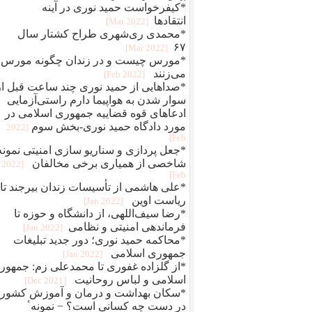
*کیفرخواست حمید نوری در آینه
انتقادها
[2022 Mar]
*محمدی‌ ری‌شهری طراح کشتار سال
۶۷
[2022 Mar]
*مورس چیست و در زندان چگونه مورس
می‌زنند
[2022 Feb]
*صداهایی از حمید نوری چند ساعت قبل از
سوار شدن به هواپیما دارم راستی‌آزمایی
ادعاهای قوه قضاییه جمهوری اسلامی در
مورد دادگاه حمید نوری-بخش سوم
[2022
Feb]
*جعل پردازی و سناريو سازی امنيتی نمونه
شاخصی از همياری برخی مخالفان
[2022
Feb]
*علی هاشمی از تأسیسات زندان بیرجند تا
ریاست اوین
[2022 Jan]
*رضا سیف‌اللهی، از دانشگاه و حوزه تا
فرماندهی امنیتی و نظامی
[2022 Jan]
*محاکمه حميد نوری؛ دور جديد تبلیغات
جمهوری اسلامی
[2022 Jan]
*از گلزاده غفوری تا محمدعلی زم: جمهور
اسلامی و لباس روحانیت
[2021 Dec]
*سکان بهداشت و درمان و آموزش کشور
در دست چه کسانی است؟ − نمونهٴ