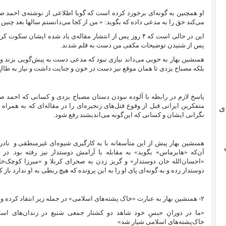
او همچنین به گونه‌ای برخورد کرده است که گویا اطلاعی از نوشته‌ی احمد
می‌کند حق را به مدعی داده که بگوید: « من از کجا می‌دانستم سالها بعد چنین
این در حالی است که ۴ روز پس از انتشار مقاله‌ی یاد شده ایشان
پس از شنیدن توضیحات مکفی من دست به قلم شدند.
همنشین بهار به خوبی می‌داند نیازی نبود که مدعی دست به پیش‌گویی بزند و ‌آی
بلکه مصباح یزدی تا همان موقع نیز دست در خون و جنایت داشت و نیاز به طال
پاسخ لازم در رابطه با آلوده نبودن دستان مصباح یزدی و کسانی که احمد صد
متفکرین ایرانی قبل از وقوع قتل‌های زنجیره‌ای را در مقاله‌ای که به همراه
ی
نگرانی ایشان و کسانی که این‌گونه می‌اندیشند رفع شود.
همنشین بهار پیش از این متأسفانه با به کارگیری شیوه‌ای غیرمنطقی و
ناد
آن‌که «هابرماس» بگوید»
به مقابله با آرامش دوستدار نیز رفته بود. در
«احسان‌الله خان دوستدار» و گریز زدن به صحرای کربلا و «میرزا کوچک‌خ
دوستدار زده و به گونه‌ای پای او را به این پرونده که هیچ ربطی به او ندارد باز کن
۲- همنشین بهار به عبارت «خاک پشته‌های اسلامی» در جمله زیر انتقاد کرده و پاراگرافی را نیز به آن اختصاص داده است:
«ما در دورانِ حبسِ خود شاهد دو کشتار جمعی شنیع در زندان‌های اسلام
خاک‌پشته‌های اسلامی شیار شد»