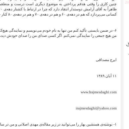
[2
چنین کاری را وقتی هدفم پرداختن به موضوع دیگری است درست و منطقی می‌
کسانی می‌پردازد که هم در دهه‌ی ۶۰ و هم در دهه‌ی ۷۰ و هم در دهه‌ی ۸۰ کنار جنایتکاران ایستاده بودند.
۶-
در ضمن بایستی تأکید کنم من تنها به نام خودم می‌نویسم و نمایندگی هیچ‌ک
من هیچ جمعی را نمایندگی نمی‌کنم. اگر کسی صدای من را صدای خودش دید، 
گ
ایرج مصداقی
۱۱ آبان ۱۳۸۹
www.Irajmesdaghi.com
irajmesdaghi@yahoo.com
۱- نوشته‌ی همنشین بهار را می‌توانید در زیر مقاله‌ی مهدی اصلانی و من در سایت «روشنگری» به آدرس زیر ملاحظه کنید: