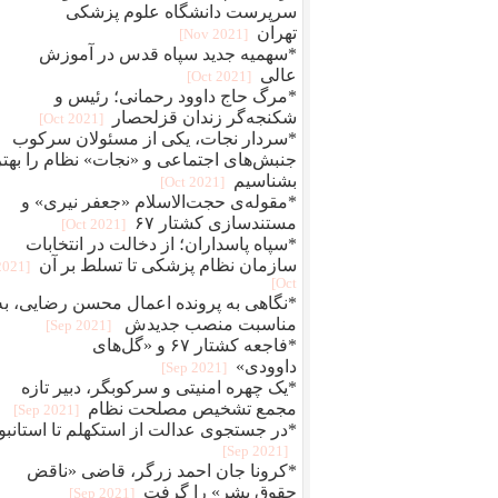
سرپرست دانشگاه علوم پزشکی
تهران
[2021 Nov]
*سهمیه جدید سپاه قدس در آموزش
عالی
[2021 Oct]
*مرگ حاج داوود رحمانی؛ رئیس و
شکنجه‌گر زندان قزلحصار
[2021 Oct]
*سردار نجات، یکی از مسئولان سرکوب
جنبش‌های اجتماعی و «نجات» نظام را بهتر
بشناسیم
[2021 Oct]
*مقوله‌ی حجت‌الاسلام «جعفر نیری» و
مستند‌سازی کشتار ۶۷
[2021 Oct]
*سپاه پاسداران؛ از دخالت در انتخابات
سازمان نظام پزشکی تا تسلط بر آن
[2021
Oct]
*نگاهی به پرونده اعمال محسن رضایی، به
مناسبت منصب جدیدش
[2021 Sep]
*فاجعه کشتار ۶۷ و «گل‌های
داوودی»
[2021 Sep]
*یک چهره‌‌ امنیتی و سرکوبگر، دبیر تازه
مجمع تشخیص مصلحت نظام
[2021 Sep]
*در جستجوی عدالت از استکهلم تا استانبو
[2021 Sep]
*کرونا جان احمد زرگر، قاضی «ناقض
حقوق بشر» را گرفت
[2021 Sep]