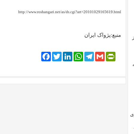
http://www.roshangari.net/as/ds.cgi?art=20101029165619.html
منبع:پژواک ایران
Facebook
Twitter
LinkedIn
WhatsApp
Telegram
PrintFriendly
Gmail
ی