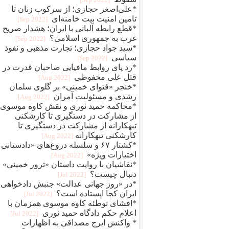
*علی‌اصغر حجازی؛ از سرکوب زنان تا
تامین امنیت بیت خامنه‌ای
[2022 Sep]
*قطع رابطه آلبانی با ایران؛ هشدار صریح
غرب به جمهوری اسلامی؟
[2022 Sep]
*سید جواد حجازی؛ تجارت مذهبی و نفوذ
سیاسی
[2022 Sep]
*رد پای روابط مافيایی صاحبان قدرت در
قتل علی محفوظی
[2022 Aug]
*خنجر «فتوای خمینی» بر گلوی سلمان
رشدی و مسئولیت آمران
[2022 Aug]
*محاکمه حمید نوری و نقش کاوه موسوی؛
از مشارکت در دستگیری تا کارشکنی
تبهکارانه از مشارکت در دستگیری تا
کارشکنی تبهکارانه
[2022 Aug]
*کشتار ۶۷ و سلسله دروغ‌های «دادستانی 
اختیارات ویژه»
[2022 Aug]
*نقاشیان با روایت داستان «ترور خمینی» ب
دنبال چیست؟
[2022 Jul]
*در «روز جهانی عدالت» جنبش دادخواهی
ایران کجا ایستاده است؟
[2022 Jul]
*افشای توطئه کاوه موسوی همزمان با
اعلام حکم دادگاه حمید نوری
[2022 Jul]
* واکنش ایرج مصداقی به اظهارات