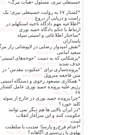
حسینعلی نیری، مسئول «هیات مرگ»
022
Jul]
*کشتار ۶۷ به روایت حسینعلی نیری؛ یک
راست و دریایی از دروغ
[2022 Jul]
*اطلاعیه مهم دادگاه ناحیه استکهلم در
ارتباط با حکم دادگاه حمید نوری
[2022 Jul]
*ساختار اطلاعاتی و امنیتی سپاه
پاسداران
[2022 Jun]
*نقش امیدوار رضایی در لاپوشانی راز مر
سعید امامی
[2022 Jun]
*پزشکانی که به دست "جوخه‌های امنیتی"
حذف شدند
[2022 Jun]
*پرونده‌سازی برای "عنکبوت مقدس" در
متن فاجعه متروپل
[2022 May]
* همکاری مسعود رجوی و دستگاه امنیتی
رژیم علیه پرونده حمید نوری عامل کشتار
۶۷
[2022 May]
*چرا پرونده حمید نوری در خارج از سوئد
کلید خورد؟
[2022 May]
*در ایران بالایی ها هم دیگر نمی توانند
حکومت کنند و این سرآغاز انقلاب
است
[2022 May]
*اعدام فرخ‌رو پارسا؛ ضديت با سلطنت
پهلوی يا زن‌ستيزی آگاهانه؟
[2022 May]