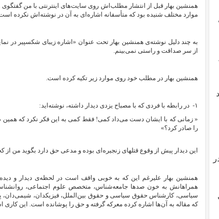
همنشین بهار قبل از انتشار مطلب‌اش روی سایت‌های اینترنتی با من گفتگو
موارد مختلف شنیده بود که متأسفانه اشاره‌ای به آن در نوشته‌اش نکرده است
به چند دلیل نوشته‌ی همنشین بهار تحت عنوان «
اشاره زیبای شکسپیر در نما
از سر صداقت و راستی نمی‌‌بینم.
همنشین بهار در مطلب خود روی موارد زیر تکیه کرده است.
۱-
در رابطه با فردی که با مصباح یزدی دیدار داشته، نوشته‌اید:
« زمانی که با ایشان دست می‌داد کمی! فقط کمی به این فکر نکرد که همین دس
را صادر کرد؟»
این دیدار پیش از وقوع قتلهای زنجیره‌ای بوده و مدعی حق دارد بگوید من از ک
ر
همنشین بهار علیرغم این که به خوبی واقف است در لحظه‌ی دیدار و دید
همراهانش به خون صدها جامعه‌شناس، متخصص علوم اجتماعی، روانشناس، اس
سیاسی، کارشناس حقوق سیاسی و حقوق بین‌الملل، فیزیکدان، شیمی‌دان،
که مقاله‌ به آن‌ها اشاره کرده معرکه گرفته و حق را پوشانده است. این کار