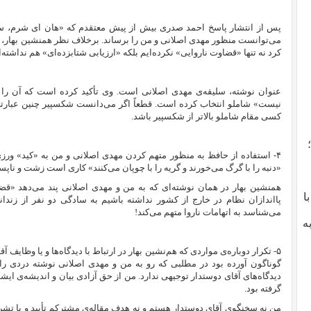
پس از انتشار پاسخ احمد صدری بیش از پیش معتقدم که «هان ای شرم، سر
می‌توانست منظور مهدی اصلانی و من را برساند. برخلاف نظر همنشین بهار، در
کرد نه تنها «قضاوت ناروایی» نکرده‌ایم بلکه «ارزیابی شتابزده‌ای» هم نداشته‌ا
عنوان نوشته، سلیقه‌ی مهدی اصلانی است. وی تأکید کرده است که آن را با
نیست» شاملو انتخاب کرده است. قطعاً اگر می‌دانست شکسپیر چنین عبارتی د
کسی مقام شاملو بالاتر از شکسپیر باشد.
۴- استفاده از حافظ به منظور متهم کردن مهدی اصلانی و من به «کید» ورزی 
«دنبه را با گرگ می‌خورند و گریه را با چوپان می‌کنند» کاری است زشت و ناپسن
همنشین بهار در همان نوشته‌ای که به من و مهدی اصلانی پند می‌دهد «قضاو
با
پا‌اندازان نظام در خارج از کشور نداشته باشیم به سادگی دو نفر از زندان
می‌شناسد به اتهامات ناروا متهم می‌کند!
ه
۵- تکرار دوباره‌ی مواردی که هم‌نشین بهار در ارتباط با دیدگاه‌ها و یا وظایف 
گوناگون آورده بود در مطلبی که رو به من و مهدی اصلانی نوشته دردی را د
دیدگاه‌های آقای دوستدار توجیهی ندارد. من از حق آزادی بیان و اندیشه‌ی ایش
گرفته بود.
من نه سخنگوی آقای دوستدار هستم و نه هدف مقاله‌‌ی مشترکم تأیید و یا تشریح و