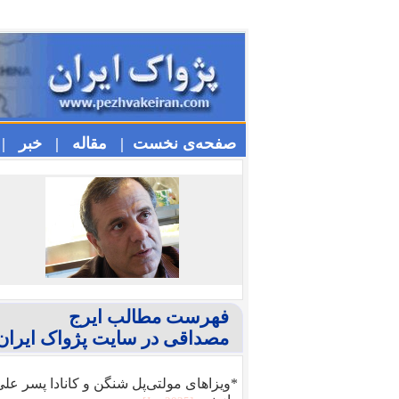
صفحه‌ی نخست |
مقاله |
خبر |
فهرست مطالب ایرج
مصداقی در سایت پژواک ایران
*ویزا‌های مولتی‌پل شنگن و کانادا پسر عل