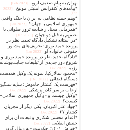
تهران به پیام ضعیف اروپا
[2023 Feb]
*پیامدهای کنفرانس امنیتی مونیخ
[2023
Feb]
*وهم حمله نظامی به ایران یا جنگ واقعی
جمهوری اسلامی با جهان؟
[2023 Jan]
*همزمانی معنادار شایعه ترور صلواتی با
تصمیم به قتل دو جوان
[2023 Jan]
*در آستانه تشکیل دادگاه تجدید نظر در
پرونده حمید نوری: تحریف‌های مشاور
حقوقی خانواده او
[2023 Jan]
*دادگاه تجدید نظر در پرونده حمید نوری و
شروع دور جدیدی از تبلیغات جنایت‌پوشانه‌
رژیم
[2022 Dec]
*محمود سالارکیا، نمونه یک وکیل همدست
دستگاه قضائی
[2022 Dec]
*فهرست یک کشتار خاموش؛ سایه سنگین
ارعاب بر سر کادر پزشکی
[2022 Dec]
*وکیل چیست و «وکیل جمهوری اسلامی»
کیست؟
[2022 Dec]
*جواد علی‌اکبریان، یکی دیگر از مجریان
کشتار ۶۷
[2022 Dec]
*اعدام محسن شکاری و تبعات آن برای
جنبش انقلابی
[2022 Dec]
*خیزش ۱۴۰۱؛ حکومت «به دنبال گردن