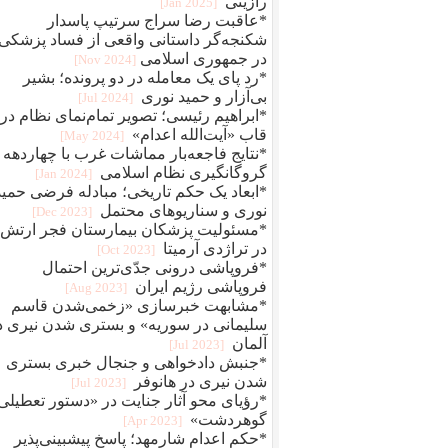
رازینی
[2025 Jan]
*عاقبت رضا سراج سرتيپ پاسدار
شکنجه‌گر داستانی واقعی از فساد پزشکی
در جمهوری اسلامی
[2024 Nov]
*رد پای یک معامله در دو پرونده؛ بشیر
بی‌آزار و حمید نوری
[2024 Jul]
*ابراهیم رئیسی؛ تصویر تمام‌نمای نظام در
قاب «آیت‌الله اعدام»
[2024 May]
*نتایج فاجعه‌بار مماشات غرب با چهاردهه
گروگانگیری نظام اسلامی
[2024 Jan]
*ابعاد یک حکم تاریخی؛ مبادله فرضی حمید
نوری و سناریوهای محتمل
[2023 Dec]
*مسئولیت پزشکان بیمارستان فجر ارتش
در تراژدی آرمیتا
[2023 Oct]
*فروپاشی درونی جدّی‌ترین احتمال
فروپاشی رژیم ایران
[2023 Aug]
*مشابهت خبرسازی «زخمی‌شدن قاسم
سلیمانی در سوریه» و بستری شدن نیری د
آلمان
[2023 Jul]
*جنبش دادخواهی و جنجال خبری بستری
شدن نیری در هانوفر
[2023 Jul]
*رؤیای محو آثار جنایت در «دستور تعطیلی
گوهردشت»
[2023 Apr]
*حکم اعدام شارمهد؛ پاسخ پیشبینی‌پذیر