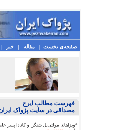
صفحه‌ی نخست |
مقاله |
خبر |
فهرست مطالب ایرج
مصداقی در سایت پژواک ایران
*ویزا‌های مولتی‌پل شنگن و کانادا پسر عل