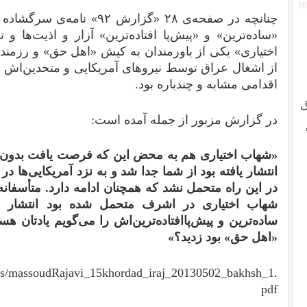
[2
چنانچه در صفحه‌ی ۲۸ «گزارش ۲
«ساده‌ترین» و «پیش‌پا افتاده‌ترین» آزار و اذیت‌ها و
اختیاری» یکی از باورمندان به کیش «اهل حق» و رزمن
از اشغال عراق توسط نیروهای آمریکایی و متحدین‌اش
اقدامی مشابه و چندباره بود.
گ
در گزارش مزبور از جمله آمده است:‌
«شهاب اختیاری هم به محض این که فرصت یافت بدون توجه
انتشار یافته بود از شما جدا شد و به نزد آمریکایی‌ها
در این راه متحمل نشد که همچنان ادامه دارد. متأسفانه 
شهاب اختیاری در اشرف متحمل شده بود انتشار ی
ساده‌ترین و پیش‌پاافتاده‌ترین‌اش را می‌گویم یادتان 
«اهل حق» بود زدید؟»
les/massoudRajavi_15khordad_iraj_20130502_bakhsh_1.
pdf