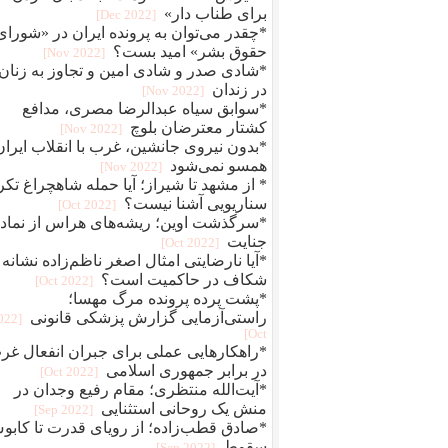
برای طناب دار»
[2022 Dec]
*چقدر می‌توان به پرونده ایران در «شورای
حقوق بشر» امید بست؟
[2022 Nov]
*شادی صدر و شادی امین و تجاوز به زنان
در زندان
[2022 Nov]
*سوابق سیاه عبدالرضا مصری، مدافع
کشتار معترضان بلوچ
[2022 Nov]
*بدون نیروی جانشین، غرب با انقلاب ایران
همسو نمی‌شود
[2022 Nov]
* از مشهد تا شیراز؛ آیا حمله شاهچراغ تکر
سناریویی آشنا نیست؟
[2022 Oct]
*سرگذشت اوین؛ ریشه‌های هراس از نماد
جنایت
[2022 Oct]
*آیا نارضایتی امثال اصغر ناظم‌زاده نشانه
شکاف در حاکمیت است؟
[2022 Oct]
*پشت پرده پرونده مرگ مهسا؛
راستی‌آزمایی گزارش پزشکی قانونی
2022
Oct]
*راهکارهایی عملی برای جبران انفعال غر
در برابر جمهوری اسلامی
[2022 Oct]
*آیت‌الله منتظری؛ مقام رفیع وجدان در
منش یک روحانی استثنایی
[2022 Sep]
*صادق قطب‌زاده؛ از رویای قدرت تا کاب
سقوط
[2022 Sep]