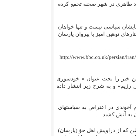
 طاهری در شهر صحنه تجمع کرده
هایشان سیاسی نیست و تنها خواهان
رهای توهین آمیز با پیروان یارسان
http://www.bbc.co.uk/persian/ir
ن خبر را تحت عنوان «
خودسوزی
 رژیم
» و به شرح زیر انتشار داده
آخوندی در اعتراض به سیاستهای
 به آتش كشید.
یسنا (۵ مرداد) این هموطن كه از دراویش اهل حق(یارسان)