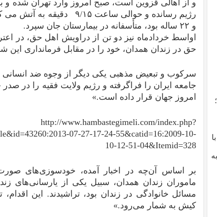
و از اهالی قزوین است، صبح امروز وارد تهران شده و با
رژیم رسانده و حوالی ساعت ۹/۱۵
و ۲۲ ساله بود، متأسفانه در بیمارستان جان سپرد.
اواسط خردادماه نیز دو تن از دراویش اهل حق، در اعت
حق در زندان همدان، خود را در مقابل فرمانداری این ش
سركوب و تبعیض مذهبی یكی دیگر از وجوه ضد انسانی 
جامعه ایران را فراگرفته و رژیم ولایت فقیه را در صد
امروز جهان قرار داده است.»
http://www.hambastegimeli.com/index.php?
le&id=43260:2013-07-27-17-24-55&catid=16:2009-10-
با
10-12-51-04&Itemid=328
ه
بر اساس آن‌چه در اخبار آمده، خودسوزی‌های صورت
ماموران زندان همدان، سبیل یکی از یارسانی‌های زندا
مسائل خانوادگی در زندان بود، تراشیدند. این اقدام، 
کیش به شمار می‌رود.»