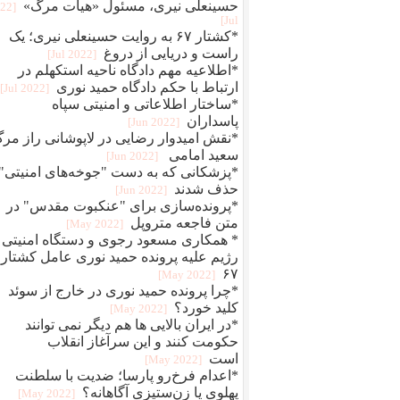
حسینعلی نیری، مسئول «هیات مرگ»
022
Jul]
*کشتار ۶۷ به روایت حسینعلی نیری؛ یک
راست و دریایی از دروغ
[2022 Jul]
*اطلاعیه مهم دادگاه ناحیه استکهلم در
ارتباط با حکم دادگاه حمید نوری
[2022 Jul]
*ساختار اطلاعاتی و امنیتی سپاه
پاسداران
[2022 Jun]
*نقش امیدوار رضایی در لاپوشانی راز مر
سعید امامی
[2022 Jun]
*پزشکانی که به دست "جوخه‌های امنیتی"
حذف شدند
[2022 Jun]
*پرونده‌سازی برای "عنکبوت مقدس" در
متن فاجعه متروپل
[2022 May]
* همکاری مسعود رجوی و دستگاه امنیتی
رژیم علیه پرونده حمید نوری عامل کشتار
۶۷
[2022 May]
*چرا پرونده حمید نوری در خارج از سوئد
کلید خورد؟
[2022 May]
*در ایران بالایی ها هم دیگر نمی توانند
حکومت کنند و این سرآغاز انقلاب
است
[2022 May]
*اعدام فرخ‌رو پارسا؛ ضديت با سلطنت
پهلوی يا زن‌ستيزی آگاهانه؟
[2022 May]