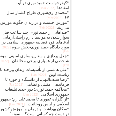
*کیفرخواست حمید نوری در آینه
انتقادها
[2022 Mar]
*محمدی‌ ری‌شهری طراح کشتار سال
۶۷
[2022 Mar]
*مورس چیست و در زندان چگونه مورس
می‌زنند
[2022 Feb]
*صداهایی از حمید نوری چند ساعت قبل از
سوار شدن به هواپیما دارم راستی‌آزمایی
ادعاهای قوه قضاییه جمهوری اسلامی در
مورد دادگاه حمید نوری-بخش سوم
[2022
Feb]
*جعل پردازی و سناريو سازی امنيتی نمونه
شاخصی از همياری برخی مخالفان
[2022
Feb]
*علی هاشمی از تأسیسات زندان بیرجند تا
ریاست اوین
[2022 Jan]
*رضا سیف‌اللهی، از دانشگاه و حوزه تا
فرماندهی امنیتی و نظامی
[2022 Jan]
*محاکمه حميد نوری؛ دور جديد تبلیغات
جمهوری اسلامی
[2022 Jan]
*از گلزاده غفوری تا محمدعلی زم: جمهور
اسلامی و لباس روحانیت
[2021 Dec]
*سکان بهداشت و درمان و آموزش کشور
در دست چه کسانی است؟ − نمونهٴ