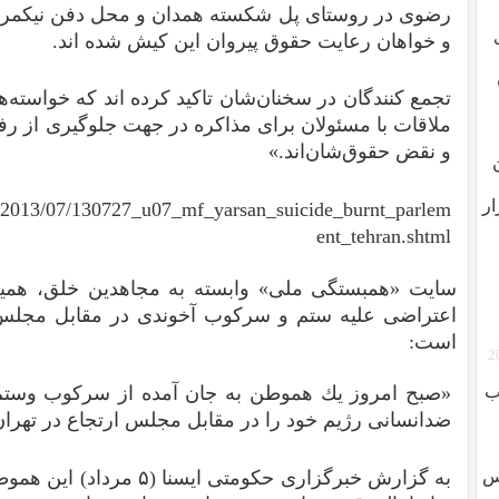
رضوی در روستای پل شکسته همدان و محل دفن نیکمرد
و خواهان رعایت حقوق پیروان این کیش شده اند.
تجمع کنندگان در سخنان‌شان تاکید کرده اند که خواسته‌
ملاقات با مسئولان برای مذاکره در جهت جلوگیری از رفتا
و نقض حقوق‌شان‌اند.»
ار
an/2013/07/130727_u07_mf_yarsan_suicide_burnt_parlem
ent_tehran.shtml
سایت «همبستگی ملی» وابسته به مجاهدین خلق، همی
اعتراضی علیه ستم و سركوب آخوندی در مقابل مجلس
است:‌
[
ب
«صبح امروز یك هموطن به جان آمده از سركوب وستم 
ضدانسانی رژیم خود را در مقابل مجلس ارتجاع در تهران
وس
به گزارش خبرگزاری حكومتی ا