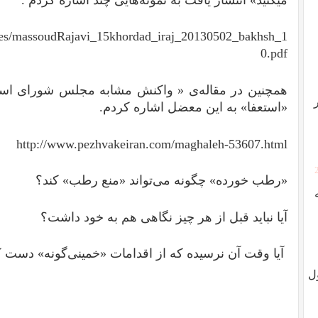
iles/massoudRajavi_15khordad_iraj_20130502_bakhsh_1
0.pdf
همچنین در مقاله‌ی « واکنش مشابه‌ مجلس شورای اس
«استعفا» به این معضل اشاره کردم.
http://www.pezhvakeiran.com/maghaleh-53607.html
«رطب خورده» چگونه می‌تواند «منع رطب» کند؟
آیا نباید قبل از هر چیز نگاهی هم به خود داشت؟‌
آیا وقت آن نرسیده که از اقدامات «خمینی‌گونه» دست
ل