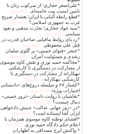
*علی‌اصغر حجازی؛ از سرکوب زنان تا
تامین امنیت بیت خامنه‌ای
[2022 Sep]
*قطع رابطه آلبانی با ایران؛ هشدار صریح
غرب به جمهوری اسلامی؟
[2022 Sep]
*سید جواد حجازی؛ تجارت مذهبی و نفوذ
سیاسی
[2022 Sep]
*رد پای روابط مافيایی صاحبان قدرت در
قتل علی محفوظی
[2022 Aug]
*خنجر «فتوای خمینی» بر گلوی سلمان
رشدی و مسئولیت آمران
[2022 Aug]
*محاکمه حمید نوری و نقش کاوه موسوی؛
از مشارکت در دستگیری تا کارشکنی
تبهکارانه از مشارکت در دستگیری تا
کارشکنی تبهکارانه
[2022 Aug]
*کشتار ۶۷ و سلسله دروغ‌های «دادستانی 
اختیارات ویژه»
[2022 Aug]
*نقاشیان با روایت داستان «ترور خمینی» ب
دنبال چیست؟
[2022 Jul]
*در «روز جهانی عدالت» جنبش دادخواهی
ایران کجا ایستاده است؟
[2022 Jul]
*افشای توطئه کاوه موسوی همزمان با
اعلام حکم دادگاه حمید نوری
[2022 Jul]
* واکنش ایرج مصداقی به اظهارات