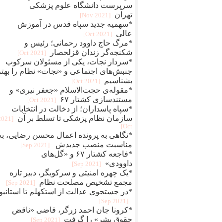
سرپرست دانشگاه علوم پزشکی
تهران
[2021 Nov]
*سهمیه جدید سپاه قدس در آموزش
عالی
[2021 Oct]
*مرگ حاج داوود رحمانی؛ رئیس و
شکنجه‌گر زندان قزلحصار
[2021 Oct]
*سردار نجات، یکی از مسئولان سرکوب
جنبش‌های اجتماعی و «نجات» نظام را بهتر
بشناسیم
[2021 Oct]
*مقوله‌ی حجت‌الاسلام «جعفر نیری» و
مستند‌سازی کشتار ۶۷
[2021 Oct]
*سپاه پاسداران؛ از دخالت در انتخابات
سازمان نظام پزشکی تا تسلط بر آن
[2021
Oct]
*نگاهی به پرونده اعمال محسن رضایی، به
مناسبت منصب جدیدش
[2021 Sep]
*فاجعه کشتار ۶۷ و «گل‌های
داوودی»
[2021 Sep]
*یک چهره‌‌ امنیتی و سرکوبگر، دبیر تازه
مجمع تشخیص مصلحت نظام
[2021 Sep]
*در جستجوی عدالت از استکهلم تا استانبو
[2021 Sep]
*کرونا جان احمد زرگر، قاضی «ناقض
حقوق بشر» را گرفت
[2021 Sep]