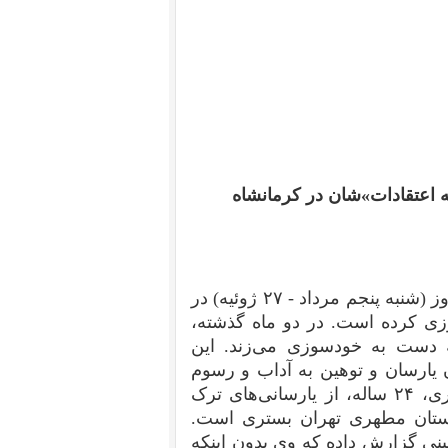
 اعتقادات»‌شان در کرمانشاه
«یکی دیگر از پیروان کیش یارسان (اهل حق) بامداد امروز (شنبه پنجم مرداد - ۲۷ ژوئیه) در
ی کرده است. در دو ماه گذشته،
 دست به خودسوزی می‌زند. این
 یارسان و توهین به آداب و رسوم
مذهبی آنان عنوان شده، انجام گرفته است. محمد قنبری، ۲۴ ساله، از یارسانی‌های ترک
رستان مطهری تهران بستری است.
ینی گزارش داده که وی بدون اینکه