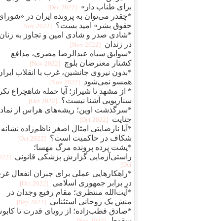
برای طناب دار»
[2022 Dec]
*چقدر می‌توان به پرونده ایران در «شورای
حقوق بشر» امید بست؟
[2022 Nov]
*شادی صدر و شادی امین و تجاوز به زنان
در زندان
[2022 Nov]
*سوابق سیاه عبدالرضا مصری، مدافع
کشتار معترضان بلوچ
[2022 Nov]
*بدون نیروی جانشین، غرب با انقلاب ایران
همسو نمی‌شود
[2022 Nov]
* از مشهد تا شیراز؛ آیا حمله شاهچراغ تکر
سناریویی آشنا نیست؟
[2022 Oct]
*سرگذشت اوین؛ ریشه‌های هراس از نماد
جنایت
[2022 Oct]
*آیا نارضایتی امثال اصغر ناظم‌زاده نشانه
شکاف در حاکمیت است؟
[2022 Oct]
*پشت پرده پرونده مرگ مهسا؛
راستی‌آزمایی گزارش پزشکی قانونی
2022
Oct]
*راهکارهایی عملی برای جبران انفعال غر
در برابر جمهوری اسلامی
[2022 Oct]
*آیت‌الله منتظری؛ مقام رفیع وجدان در
منش یک روحانی استثنایی
[2022 Sep]
*صادق قطب‌زاده؛ از رویای قدرت تا کاب
سقوط
[2022 Sep]