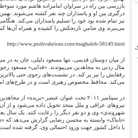
[2
بازرسی بین راه در سراوان امامزاده هاشم مورد سوءظن 
درگیری بین او و پاسداران چند نفر کشته می‌شوند. بهمن 
نیز تمام شده بود خود را تسلیم پاسداران می‌کند. هنگام
می‌ببرند وی ضامن نارنجکش را کشیده و همراه آن‌ها ک
http://www.pezhvakeiran.com/maghaleh-58149.html
گ
از میان دوستان قدیمی، تنها مسعود دلیلی، جان به در می‌ب
مثال زدنی به مجاهدین می‌پیوندند. «فدایی» مسعود رج
رفقایش را نیز پر کند. در نشست‌های رجوی حتی بالاترین
می‌کند. محافط مخصوص رهبری است و در طرح‌های امنی
در سپتامبر ۲۰۱۱ تحت عنوان عنصر «بریده» از مج
نیروهای عراقی و ملل متحد تحویل داده می‌شود و از آن
«تابناک» وابسته به محسن رضایی گزارش می‌دهد که «د
با داخل کشور جهت ورود احتمالی وی، گرفته شده است.