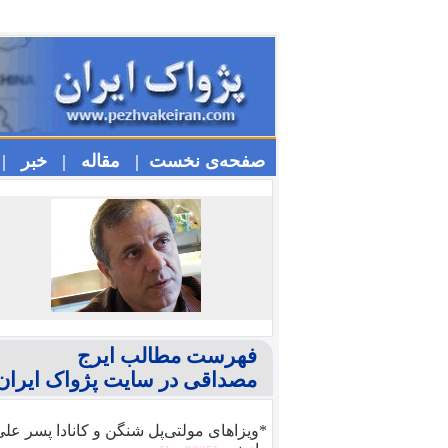
صفحه‌ی نخست |
مقاله |
خبر |
فهرست مطالب ایرج
مصداقی در سایت پژواک ایران
*ویزا‌های مولتی‌پل شنگن و کانادا پسر عل