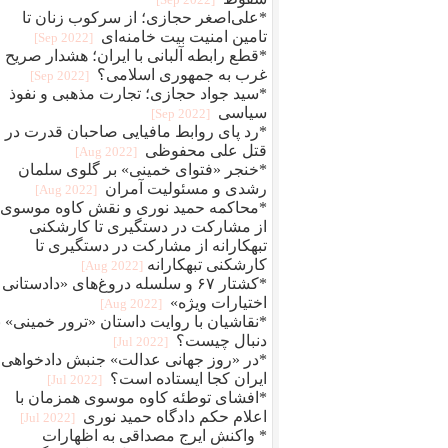
*علی‌اصغر حجازی؛ از سرکوب زنان تا
تامین امنیت بیت خامنه‌ای
[2022 Sep]
*قطع رابطه آلبانی با ایران؛ هشدار صریح
غرب به جمهوری اسلامی؟
[2022 Sep]
*سید جواد حجازی؛ تجارت مذهبی و نفوذ
سیاسی
[2022 Sep]
*رد پای روابط مافيایی صاحبان قدرت در
قتل علی محفوظی
[2022 Aug]
*خنجر «فتوای خمینی» بر گلوی سلمان
رشدی و مسئولیت آمران
[2022 Aug]
*محاکمه حمید نوری و نقش کاوه موسوی؛
از مشارکت در دستگیری تا کارشکنی
تبهکارانه از مشارکت در دستگیری تا
کارشکنی تبهکارانه
[2022 Aug]
*کشتار ۶۷ و سلسله دروغ‌های «دادستانی 
اختیارات ویژه»
[2022 Aug]
*نقاشیان با روایت داستان «ترور خمینی» ب
دنبال چیست؟
[2022 Jul]
*در «روز جهانی عدالت» جنبش دادخواهی
ایران کجا ایستاده است؟
[2022 Jul]
*افشای توطئه کاوه موسوی همزمان با
اعلام حکم دادگاه حمید نوری
[2022 Jul]
* واکنش ایرج مصداقی به اظهارات