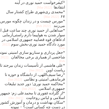
*کیفرخواست حمید نوری در آینه
انتقادها
[2022 Mar]
*محمدی‌ ری‌شهری طراح کشتار سال
۶۷
[2022 Mar]
*مورس چیست و در زندان چگونه مورس
می‌زنند
[2022 Feb]
*صداهایی از حمید نوری چند ساعت قبل از
سوار شدن به هواپیما دارم راستی‌آزمایی
ادعاهای قوه قضاییه جمهوری اسلامی در
مورد دادگاه حمید نوری-بخش سوم
[2022
Feb]
*جعل پردازی و سناريو سازی امنيتی نمونه
شاخصی از همياری برخی مخالفان
[2022
Feb]
*علی هاشمی از تأسیسات زندان بیرجند تا
ریاست اوین
[2022 Jan]
*رضا سیف‌اللهی، از دانشگاه و حوزه تا
فرماندهی امنیتی و نظامی
[2022 Jan]
*محاکمه حميد نوری؛ دور جديد تبلیغات
جمهوری اسلامی
[2022 Jan]
*از گلزاده غفوری تا محمدعلی زم: جمهور
اسلامی و لباس روحانیت
[2021 Dec]
*سکان بهداشت و درمان و آموزش کشور
در دست چه کسانی است؟ − نمونهٴ