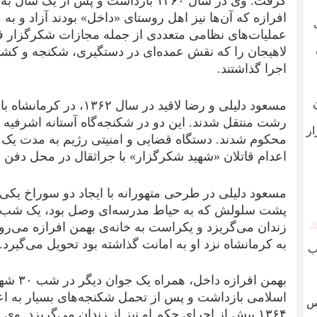
گرفت. وی در سال ۱۳۶۰ بازداشت و پس از 
افرازه که آن‌ها نیز اهل روستای «داخل» بودند آزاد و به 
عملیات‌های نظامی متعددی از جمله مجازات شکرگزار فرم
لاهیجان را که نقش عمده‌ای در دستگیری، شکنجه و کشتا
اجرا گذاشتند.
مسعود دلیلی و رضا لاقید در سا
رشت منتقل شدند. این دو در شکنجه‌گاه آستانه اشرفیه 
ار
محکوم شدند. دستگاه قضایی و امنیتی رژیم به مدت یک ه
اعدام قاتلان «شهید شکرگزار» با جراثقال در محل دفن 
مسعود دلیلی در طرحی متهورانه با ایجاد دو سوراخ یکی 
پشت سلولش که به حیاط مدرسه‌ای وصل بود، یک شب قبل
زندان می‌گریزد و یکراست به خانه‌ی بهمن افرازه‌ می‌رو
[
به کرمانشاه نزد او به امانت گذاشته بود تحویل می‌گیرد.
ب
اسلامی بازداشت و پس از تحمل شکنجه‌های بسیار به اعد
وس
۱۳۶۴ پیش از اجرای حکم او نیز از زندان می‌گریزد. و