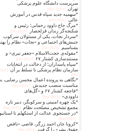
سرپرست دانشگاه علوم پزشکی
تهران
[2021 Nov]
*سهمیه جدید سپاه قدس در آموزش
عالی
[2021 Oct]
*مرگ حاج داوود رحمانی؛ رئیس و
شکنجه‌گر زندان قزلحصار
[2021 Oct]
*سردار نجات، یکی از مسئولان سرکوب
جنبش‌های اجتماعی و «نجات» نظام را بهتر
بشناسیم
[2021 Oct]
*مقوله‌ی حجت‌الاسلام «جعفر نیری» و
مستند‌سازی کشتار ۶۷
[2021 Oct]
*سپاه پاسداران؛ از دخالت در انتخابات
سازمان نظام پزشکی تا تسلط بر آن
[2021
Oct]
*نگاهی به پرونده اعمال محسن رضایی، به
مناسبت منصب جدیدش
[2021 Sep]
*فاجعه کشتار ۶۷ و «گل‌های
داوودی»
[2021 Sep]
*یک چهره‌‌ امنیتی و سرکوبگر، دبیر تازه
مجمع تشخیص مصلحت نظام
[2021 Sep]
*در جستجوی عدالت از استکهلم تا استانبو
[2021 Sep]
*کرونا جان احمد زرگر، قاضی «ناقض
حقوق بشر» را گرفت
[2021 Sep]