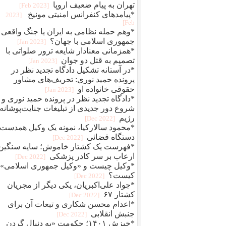
تهران به پیام ضعیف اروپا
[2023 Feb]
*پیامدهای کنفرانس امنیتی مونیخ
[2023
Feb]
*وهم حمله نظامی به ایران یا جنگ واقعی
جمهوری اسلامی با جهان؟
[2023 Jan]
*همزمانی معنادار شایعه ترور صلواتی با
تصمیم به قتل دو جوان
[2023 Jan]
*در آستانه تشکیل دادگاه تجدید نظر در
پرونده حمید نوری: تحریف‌های مشاور
حقوقی خانواده او
[2023 Jan]
*دادگاه تجدید نظر در پرونده حمید نوری و
شروع دور جدیدی از تبلیغات جنایت‌پوشانه‌
رژیم
[2022 Dec]
*محمود سالارکیا، نمونه یک وکیل همدست
دستگاه قضائی
[2022 Dec]
*فهرست یک کشتار خاموش؛ سایه سنگین
ارعاب بر سر کادر پزشکی
[2022 Dec]
*وکیل چیست و «وکیل جمهوری اسلامی»
کیست؟
[2022 Dec]
*جواد علی‌اکبریان، یکی دیگر از مجریان
کشتار ۶۷
[2022 Dec]
*اعدام محسن شکاری و تبعات آن برای
جنبش انقلابی
[2022 Dec]
*خیزش ۱۴۰۱؛ حکومت «به دنبال گردن