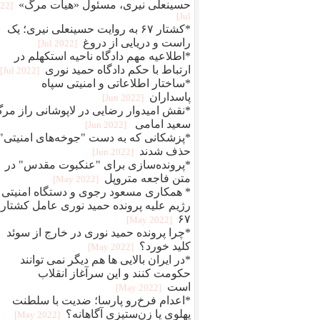
حسینعلی نیری، مسئول «هیات مرگ»
022
Jul]
*کشتار ۶۷ به روایت حسینعلی نیری؛ یک
راست و دریایی از دروغ
[2022 Jul]
*اطلاعیه مهم دادگاه ناحیه استکهلم در
ارتباط با حکم دادگاه حمید نوری
[2022 Jul]
*ساختار اطلاعاتی و امنیتی سپاه
پاسداران
[2022 Jun]
*نقش امیدوار رضایی در لاپوشانی راز مر
سعید امامی
[2022 Jun]
*پزشکانی که به دست "جوخه‌های امنیتی"
حذف شدند
[2022 Jun]
*پرونده‌سازی برای "عنکبوت مقدس" در
متن فاجعه متروپل
[2022 May]
* همکاری مسعود رجوی و دستگاه امنیتی
رژیم علیه پرونده حمید نوری عامل کشتار
۶۷
[2022 May]
*چرا پرونده حمید نوری در خارج از سوئد
کلید خورد؟
[2022 May]
*در ایران بالایی ها هم دیگر نمی توانند
حکومت کنند و این سرآغاز انقلاب
است
[2022 May]
*اعدام فرخ‌رو پارسا؛ ضديت با سلطنت
پهلوی يا زن‌ستيزی آگاهانه؟
[2022 May]