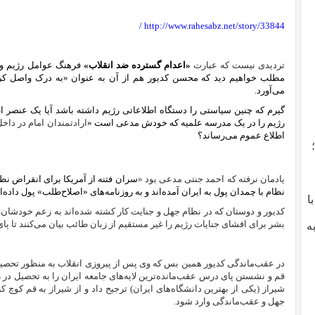
/
http://www.rahesabz.net/story/33844
تردیدی نیست که عبارت
«اعدام گسترده ضد‌ انقلاب»
فرهنگ عوامل رژیم و ب
مطلب خواهیم دید که محسن کدیور هم از آن به عنوان «به درک واصل کرد
می‌آورد.
گیرم که چنین سیاستی را دستگاه اطلاعاتی رژیم داشته باشد آیا یک عنصر 
رژیم را در یک مدرسه علمیه که خودش مدعی است «
ارادتمندان امام در داخ
اطلاع عموم می‌رساند؟
یادمان نرفته که احمد جنتی مدعی بود «
سران فتنه از آمریکا برای انقراض نظا
نظام با چمدان پول به ایران آمده‌اند و به روزنامه‌های «اصلاح‌طلب» پول داده‌ا
با
کدیور و دوستان که در نظام جهل و جنایت کار کشته شده‌اند به زعم خودشان
بشر برای افشای جنایات رژیم را غیر مستقیم از زبان طائب بیان می‌کنند تا پا
ه
در عقب‌ماندگی کدیور همین بس که وی پس از پیروزی انقلاب به منظور تحصیل
قم و نشستن پای درس عقب‌مانده‌ترین لایه‌های جامعه ایران را به تحصیل در 
شیراز (یکی از بهترین دانشگاه‌های ایران) ترجیح داد و از شیراز به قم کوچ کر
جهل و عقب‌ماندگی وارد شود.