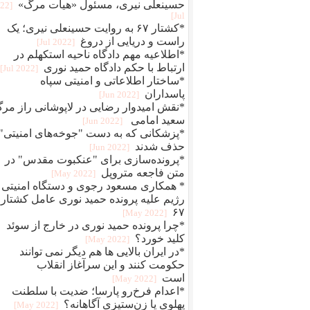
حسینعلی نیری، مسئول «هیات مرگ»
022
Jul]
*کشتار ۶۷ به روایت حسینعلی نیری؛ یک
راست و دریایی از دروغ
[2022 Jul]
*اطلاعیه مهم دادگاه ناحیه استکهلم در
ارتباط با حکم دادگاه حمید نوری
[2022 Jul]
*ساختار اطلاعاتی و امنیتی سپاه
پاسداران
[2022 Jun]
*نقش امیدوار رضایی در لاپوشانی راز مر
سعید امامی
[2022 Jun]
*پزشکانی که به دست "جوخه‌های امنیتی"
حذف شدند
[2022 Jun]
*پرونده‌سازی برای "عنکبوت مقدس" در
متن فاجعه متروپل
[2022 May]
* همکاری مسعود رجوی و دستگاه امنیتی
رژیم علیه پرونده حمید نوری عامل کشتار
۶۷
[2022 May]
*چرا پرونده حمید نوری در خارج از سوئد
کلید خورد؟
[2022 May]
*در ایران بالایی ها هم دیگر نمی توانند
حکومت کنند و این سرآغاز انقلاب
است
[2022 May]
*اعدام فرخ‌رو پارسا؛ ضديت با سلطنت
پهلوی يا زن‌ستيزی آگاهانه؟
[2022 May]