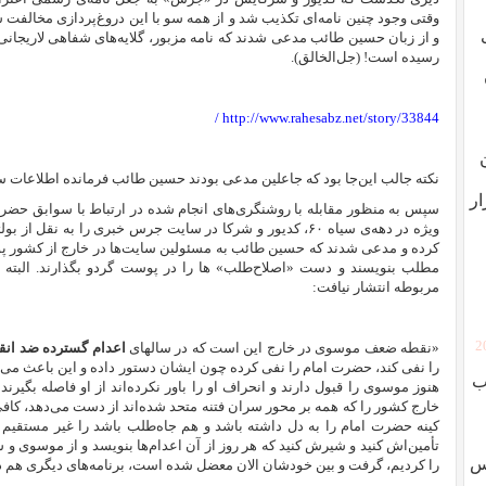
وقتی وجود چنین نامه‌ای تکذیب شد و از همه سو با این دروغ‌پردازی مخالف
و از زبان حسین طائب مدعی شدند که نامه مزبور، گلایه‌های شفاهی لاریجان
رسیده است! (جل‌الخالق).
/
http://www.rahesabz.net/story/33844
نکته جالب این‌جا بود که جاعلین مدعی بودند حسین طائب فرمانده اطلاعات سپا
ار
سپس به منظور مقابله با روشنگری‌های انجام شده در ارتباط با سوابق حضرا
ویژه در دهه‌ی سیاه ۶۰، کدیور و شرکا در سایت جرس خبری را به
نقل از بول
کرده و مدعی شدند که
حسین طائب به مسئولین سایت‌ها در خارج از کشور پول دا
مطلب بنویسند و دست «اصلاح‌طلب» ها را در پوست گردو بگذارند. البته ع
مربوطه انتشار نیافت:
[
«نقطه ضعف موسوی در خارج این است که در سالهای
اعدام گسترده ضد انق
را نفی کند، حضرت امام را نفی کرده چون ایشان دستور داده و این باعث می‌ش
ب
هنوز موسوی را قبول دارند و انحراف او را باور نکرده‌اند از او فاصله بگیرن
خارج کشور را که همه بر محور سران فتنه متحد شده‌اند از دست می‌دهد، کا
کینه حضرت امام را به دل داشته باشد و هم جاه‌طلب باشد را غیر مستقیم اجی
تأمین‌اش کنید و شیرش کنید که هر روز از آن اعدام‌ها بنویسد و از موسوی و 
وس
را کردیم، گرفت و بین خودشان الان معضل شده است، برنامه‌های دیگری هم د