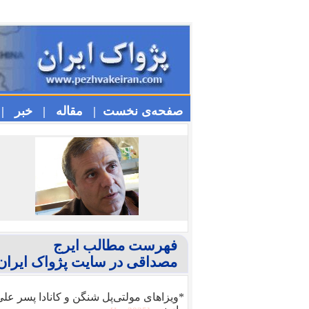
صفحه‌ی نخست |
مقاله |
خبر |
فهرست مطالب ایرج
مصداقی در سایت پژواک ایران
*ویزا‌های مولتی‌پل شنگن و کانادا پسر عل