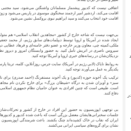
اتفاقی نیست که کدیور پیشنماز مسلمانان واشنگتن می‌شود، سید مجتبی
اقامت می‌کند، اردشیر امیر ارجمند سخنگوی موسوی در پاریس می‌شود و زوج ع
اقامت خود انتخاب می‌کنند و سید ابراهیم نبوی بروکسل نشین می‌شود.
بی‌جهت نیست که شاخه خارج از کشور «مجاهدین انقلاب اسلامی» هم متولد م
ایجاد شده در آمریکا و اروپا توسط دیپلمات‌های سابق رژیم، از محمد جعف
ملکی،کمیته چی، معاون وزیر خارجه و عضو دفتر خامنه‌ای و فرهاد عطایی د
سیروس ناصری در اتریش تأمل کنید. به حضور وابستگان امروز و دیروز نظام
نزدیکان‌شان در رسانه‌های خبری اروپا و آمریکا توجه کنید.
به روابط نایاک (لابی رژیم در آمریکا)، سایت جرس، روزآنلاین، کلمه، تریتا پا
یکدیگر به عمل می‌آورند توجه کنید.
ترکیب یک آخوند حوزه (کدیور) و یک آخوند مستفرنگ (احمد صدری) برای نامه
سبز» و آویزان شدن به درگاه «شیطان بزرگ» برای خارج نکردن نام مجاهد
است. طبیعی است که چنین افرادی به عنوان حامیان نظام جمهوری اسلامی 
دفاع کنند.
ر
بی توجهی اپوزیسیون به حضور این افراد در خارج از کشور و تحرکات‌شان،
جلسات سخنرانی‌هایشان معضل بزرگی است که باعث شده کدیور و کدیورها به خ
ایران که نقاب در خاک کشیده‌اند چنگ بکشند. باعث شرمندگی اپوزیسیون
نشان برای گروه‌های سیاسی ایرانی می‌کشند.