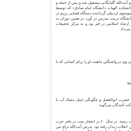
 آیت‌الله گلپایگانی مشغول شد
و پس از حمله و
نشکده الهیات دانشگاه امام صادق» که توسط
وسوی اردبیلی گرداننده دستگاه قضایی رژیم در
نشگاه تربیت مدرس در آورد. در همین دوران به
رشاد اسلامي در قم بود و به مرکز تحقیقات
ی‌داد.
وی در واشنگتن ماهیت او را برای کسانی که با
h
یده حضرت ابوالفضل و چگونگی حمل مشک آب با
کت کنندگان می‌گوید:‌
«استاد من آیت‌الله منتظری فرزندش توسط سازمان مجاهدین خلق به شهادت رسید. در سال ۶۰ در انفجار بمب در دفتر حزب
 انقلاب زندان رفته بود. پدرش آیت‌الله برای من