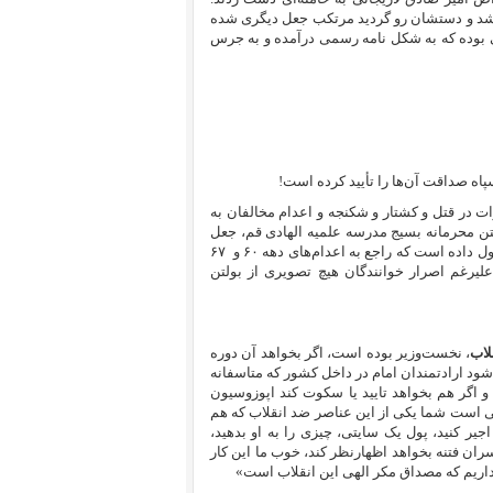
ت شد و دستشان رو گردید مرتکب جعل دیگری شده
ی بوده که به شکل نامه رسمی درآمده و به جرس
ه صداقت‌ آن‌ها را تأیید کرده است!
ت در قتل و کشتار و شکنجه و اعدام مخالفان به
تن
محرمانه بسیج مدرسه علمیه الهادی قم
،
جعل
ده‌ است که راجع به اعدام‌های دهه‌ ۶۰ و
۶۷
لیرغم اصرار خوانندگان هیچ تصویری از بولتن
لاب
، نخست‌وزیر بوده است، اگر بخواهد آن دوره
ود ارادتمندان امام در داخل کشور که متاسفانه
د و اگر هم بخواهد تایید یا سکوت کند اپوزوسیون
فی است شما یکی از این عناصر ضد انقلاب که هم
ر کنید، پول یک‌ سایتی، چیزی را به او بدهید،
سران فتنه بخواهد اظهارنظر کند، خوب ما این کار
اریم که مصداق مکر الهی این انقلاب است»