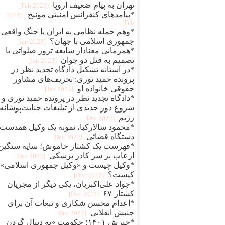
تهران به پیام ضعیف اروپا
[2023 Feb]
*پیامدهای کنفرانس امنیتی مونیخ
[2023
Feb]
*وهم حمله نظامی به ایران یا جنگ واقعی
جمهوری اسلامی با جهان؟
[2023 Jan]
*همزمانی معنادار شایعه ترور صلواتی با
تصمیم به قتل دو جوان
[2023 Jan]
*در آستانه تشکیل دادگاه تجدید نظر در
پرونده حمید نوری: تحریف‌های مشاور
حقوقی خانواده او
[2023 Jan]
*دادگاه تجدید نظر در پرونده حمید نوری و
شروع دور جدیدی از تبلیغات جنایت‌پوشانه‌
رژیم
[2022 Dec]
*محمود سالارکیا، نمونه یک وکیل همدست
دستگاه قضائی
[2022 Dec]
*فهرست یک کشتار خاموش؛ سایه سنگین
ارعاب بر سر کادر پزشکی
[2022 Dec]
*وکیل چیست و «وکیل جمهوری اسلامی»
کیست؟
[2022 Dec]
*جواد علی‌اکبریان، یکی دیگر از مجریان
کشتار ۶۷
[2022 Dec]
*اعدام محسن شکاری و تبعات آن برای
جنبش انقلابی
[2022 Dec]
*خیزش ۱۴۰۱؛ حکومت «به دنبال گردن