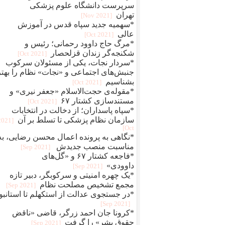
سرپرست دانشگاه علوم پزشکی
تهران
[2021 Nov]
*سهمیه جدید سپاه قدس در آموزش
عالی
[2021 Oct]
*مرگ حاج داوود رحمانی؛ رئیس و
شکنجه‌گر زندان قزلحصار
[2021 Oct]
*سردار نجات، یکی از مسئولان سرکوب
جنبش‌های اجتماعی و «نجات» نظام را بهتر
بشناسیم
[2021 Oct]
*مقوله‌ی حجت‌الاسلام «جعفر نیری» و
مستند‌سازی کشتار ۶۷
[2021 Oct]
*سپاه پاسداران؛ از دخالت در انتخابات
سازمان نظام پزشکی تا تسلط بر آن
[2021
Oct]
*نگاهی به پرونده اعمال محسن رضایی، به
مناسبت منصب جدیدش
[2021 Sep]
*فاجعه کشتار ۶۷ و «گل‌های
داوودی»
[2021 Sep]
*یک چهره‌‌ امنیتی و سرکوبگر، دبیر تازه
مجمع تشخیص مصلحت نظام
[2021 Sep]
*در جستجوی عدالت از استکهلم تا استانبو
[2021 Sep]
*کرونا جان احمد زرگر، قاضی «ناقض
حقوق بشر» را گرفت
[2021 Sep]