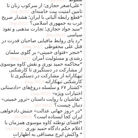
*علی‌اصغر حجازی؛ از سرکوب زنان تا
تامین امنیت بیت خامنه‌ای
[2022 Sep]
*قطع رابطه آلبانی با ایران؛ هشدار صریح
غرب به جمهوری اسلامی؟
[2022 Sep]
*سید جواد حجازی؛ تجارت مذهبی و نفوذ
سیاسی
[2022 Sep]
*رد پای روابط مافيایی صاحبان قدرت در
قتل علی محفوظی
[2022 Aug]
*خنجر «فتوای خمینی» بر گلوی سلمان
رشدی و مسئولیت آمران
[2022 Aug]
*محاکمه حمید نوری و نقش کاوه موسوی؛
از مشارکت در دستگیری تا کارشکنی
تبهکارانه از مشارکت در دستگیری تا
کارشکنی تبهکارانه
[2022 Aug]
*کشتار ۶۷ و سلسله دروغ‌های «دادستانی 
اختیارات ویژه»
[2022 Aug]
*نقاشیان با روایت داستان «ترور خمینی» ب
دنبال چیست؟
[2022 Jul]
*در «روز جهانی عدالت» جنبش دادخواهی
ایران کجا ایستاده است؟
[2022 Jul]
*افشای توطئه کاوه موسوی همزمان با
اعلام حکم دادگاه حمید نوری
[2022 Jul]
* واکنش ایرج مصداقی به اظهارات