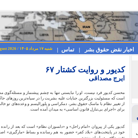
شنبه ۱۷ مرداد ۱۴۰۵ / Saturday 8th August 2026
اخبار نقض حقوق بشر |
تماس |
کدیور و روایت کشتار ۶۷
ایرج مصداقی
محسن کدیور فرد نیست، او را نبایستی تنها به چشم پیشنماز و مسئله‌‌گوی مسل
است که مسئولیت بزرگترین جنایات علیه بشریت را در سیاه‌ترین روزهای حاک
از تغییر نظام با ماسک حقوق بشر، دمکراسی و پلورالیسم و وعده‌های تو خالی
برای «اجرای بی‌‌تنازل قانون اساسی» به میدان آمده است.
کدیور یکی از پیروان «امام راحل» و «دلسوزان نظام» است که بعد از رانده ش
خود در پایتخت‌های «بلاد کفر» حضور به هم رسانده و بساط «مارگیری» اصلاحا
ی
تغییر واقعی در ایران ببندند.