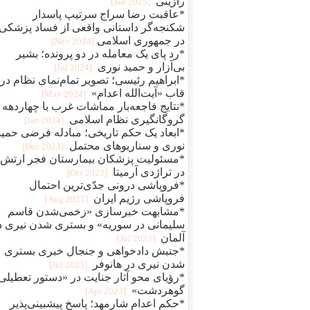
رازینی
[2025 Jan]
*عاقبت رضا سراج سرتيپ پاسدار
شکنجه‌گر داستانی واقعی از فساد پزشکی
در جمهوری اسلامی
[2024 Nov]
*رد پای یک معامله در دو پرونده؛ بشیر
بی‌آزار و حمید نوری
[2024 Jul]
*ابراهیم رئیسی؛ تصویر تمام‌نمای نظام در
قاب «آیت‌الله اعدام»
[2024 May]
*نتایج فاجعه‌بار مماشات غرب با چهاردهه
گروگانگیری نظام اسلامی
[2024 Jan]
*ابعاد یک حکم تاریخی؛ مبادله فرضی حمید
نوری و سناریوهای محتمل
[2023 Dec]
*مسئولیت پزشکان بیمارستان فجر ارتش
در تراژدی آرمیتا
[2023 Oct]
*فروپاشی درونی جدّی‌ترین احتمال
فروپاشی رژیم ایران
[2023 Aug]
*مشابهت خبرسازی «زخمی‌شدن قاسم
سلیمانی در سوریه» و بستری شدن نیری د
آلمان
[2023 Jul]
*جنبش دادخواهی و جنجال خبری بستری
شدن نیری در هانوفر
[2023 Jul]
*رؤیای محو آثار جنایت در «دستور تعطیلی
گوهردشت»
[2023 Apr]
*حکم اعدام شارمهد؛ پاسخ پیشبینی‌پذیر