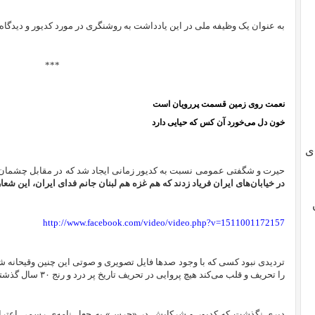
به عنوان یک وظیفه ملی در این یادداشت به روشنگری در مورد کدیور و دیدگا
***
نعمت روی زمین قسمت پررویان است
خون دل می‌خورد آن کس که حیایی دارد
ی
حیرت و شگفتی عمومی نسبت به کدیور زمانی ایجاد شد که در مقابل چشمان می
در خیابان‌های ایران فریاد زدند که هم غزه هم لبنان جانم فدای ایران، این شعا
http://www.facebook.com/video/video.php?v=1511001172157
تردیدی نبود کسی که با وجود صدها فایل تصویری و صوتی این چنین وقیحانه شع
را تحریف و قلب می‌کند هیچ پروایی در تحریف تاریخ پر درد و رنج ۳۰ سال گذشته مردم ایران نخواهد کرد.
دیری نگذشت که کدیور و شرکایش در «جرس» به جعل نامه‌ی رسمی اعتراض 