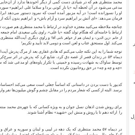
محمد منتظری هم که در شیادی دست کمی از دیگر آخوندها ندارد از آن‌جایی 
مدعی می‌شود در آن لحظه آیه «یا نار کونی بردا و سلاما علی ابراهیم»
سوره ا
او را نسوزانده است! در آیه مزبور آمده است که نمرود دستور می‌دهد ابرا
فرمان می‌دهد: «
ای آتش بر ابراهیم سرد و آرام باش» و
ابراهیم بدون آنکه از
چنانچه ملاحظه می‌کنید معجزه خداوند در ارتباط با محمد منتظری هم صورت ت
ارتباط با خامنه‌ای که هنگام تولد گفته «یا علی». راوی یکی سعیدی امام 
و راوی دیگری آیت‌الله منتظری
از خانم «زين الدين» و ايشان هم از خواهر ناتنى آقا!
می‌کند. اول مستحق عتاب و لعن است و دومی لابد تأیید و تکریم!
توجه شما را به این نکته جلب می‌کنم که هادی غفاری بعد از مرگ پدرش آیت
دیماه ۵۳ در زندان قصر از غصه دق کرد، شایع کرد که پدرش در اثر سر
توسط ساواک به شهادت رسیده و خمینی با تکرار یاوه‌های او مدعی شد که سا
«چه و چه و چه» در حق روحانیون نکرده است.
کدیور با دست بردن در داستانی که اساساً جعلی است سعی می‌کند احساسات ش
برسد. البته از کسی که شعار مردم را در مقابل چشم و گوش میلیون‌ها نفر وا
برای روش شدن اذهان نسل جوان و به ویژه کسانی که با چهره‌ی محمد منتظر
را
ارائه دهم تا با روش و منش این «شهید» نظام آشنا شوند.
ل
در دیماه ۵۷ محمد منتظری که یک دهه در لیبی و لبنان و سوریه و عر
کمک‌های مالی دولت لیبی تشکیلاتی را به نام «ساتجا» که اختصار سازمان انق