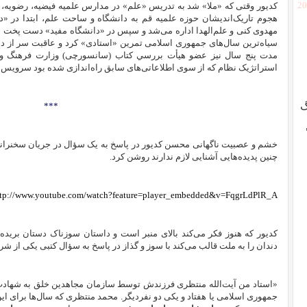
[2
کدیور وقتی که «ملا» شد به تدریس «علم»
در مدارس علمیه فیضیه، رضویه، و
هجوم تاریک‌اندیشان حوزه علمیه قم به دانشگاه‌ و ساحت علم، ابتدا در
«دا
مهدوی کنی و علم‌الهدا اداره می‌شد و سپس در «دانشگاه مفید» دست پخت م
سیاه‌ترین سال‌های جمهوری اسلامی تمرین «استادی» کرد و عاقبت سر از دا
مدت پنج سال نیز عضو هيأت بررسي كتاب (سانسورچی) وزارت فرهنگ و ا
استراتژیک نظام که از سوی اطلاعاتی‌های سابق راه‌اندازی شده بود سرویس م
گ
***
خشم و عصبیت ناگهانی محسن کدیور در پاسخ به یک سؤال در جریان سخنرانی 
چنین پدیده‌هایی آشنایی لازم ندارند روشن کرد.
ttp://www.youtube.com/watch?feature=player_embedded&v=FqgrLdPlR_A
کدیور که هنوز فکر می‌کند بالای منبر است و داستان سوزناک دستان بر
دندان را به ملت قالب می‌کند با سوز و گذاز در پاسخ به سؤال کتبی یکی از شر
جمهوری اسلامی یا هفتاد و یکی دو نفردیگر. محمد منتظری که سال‌ها برای این