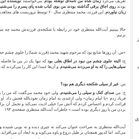
تعریف می‌کرد
زمان شاه من نامه‌‌ای نوشته‌ بودم.
می‌خواستند
نویسنده این ن
بودند
روی اجاق برقی گذاشته بودند من بوی کباب شده پای پسرم را می‌شنیدم.
زبان نیاوردم.
این فرزند، محمد منتظری سال ۶۰ توسط تروریست های مجاهدین خلق به شهادت رسید. »
حالا ببینیم آیت‌‌الله منتظری خود در رابطه با شکنجه‌ی فرزندش محمد چه می
بزنیم:‌
«س: آن روزها شابع بود که مرحوم شهید محمد (فرزند شما) را جلوی چشم حض
ج
: البته جلوی چشم من نبود در اطاق بغلی بود
که تنها یک در بین ما فاصله 
سیلی‌هایی را که به او می‌زدند می‌شنیدم
. و آن‌ها عمدا این کار را می‌کردند که 
س:
غیر از سیلی شکنجه دیگری هم بود؟
ج: من
صدای کتک و سیلی را می‌شنیدم
، ولی خود محمد می‌گفت که من را ر
فریاد زدم «یا امام زمان» ولی ازغندی به امام زمان نعوذ‌بالله فحش داد. او 
قرائت کردم و احساس کردم که آتش مرا خیلی اذیت نمی‌کند و تحمل آن برایم آ
بردن من یا روز دیگری بوده است.» خاطرات آیت‌‌الله منتظری صفحه‌ی ۱۹۳
ی
آیت‌الله منتظری به صراحت عنوان می‌کند نه چیزی دیده و نه بویی شنیده 
می‌کند. اما کدیور همچنان بر طبل دروغ و یاوه می‌کوبد و به ابعاد آن می‌افزاید.