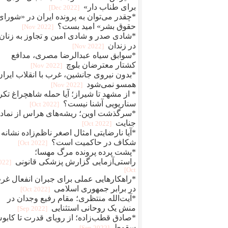
برای طناب دار»
[2022 Dec]
*چقدر می‌توان به پرونده ایران در «شورای
حقوق بشر» امید بست؟
[2022 Nov]
*شادی صدر و شادی امین و تجاوز به زنان
در زندان
[2022 Nov]
*سوابق سیاه عبدالرضا مصری، مدافع
کشتار معترضان بلوچ
[2022 Nov]
*بدون نیروی جانشین، غرب با انقلاب ایران
همسو نمی‌شود
[2022 Nov]
* از مشهد تا شیراز؛ آیا حمله شاهچراغ تکر
سناریویی آشنا نیست؟
[2022 Oct]
*سرگذشت اوین؛ ریشه‌های هراس از نماد
جنایت
[2022 Oct]
*آیا نارضایتی امثال اصغر ناظم‌زاده نشانه
شکاف در حاکمیت است؟
[2022 Oct]
*پشت پرده پرونده مرگ مهسا؛
راستی‌آزمایی گزارش پزشکی قانونی
2022
Oct]
*راهکارهایی عملی برای جبران انفعال غر
در برابر جمهوری اسلامی
[2022 Oct]
*آیت‌الله منتظری؛ مقام رفیع وجدان در
منش یک روحانی استثنایی
[2022 Sep]
*صادق قطب‌زاده؛ از رویای قدرت تا کاب
سقوط
[2022 Sep]