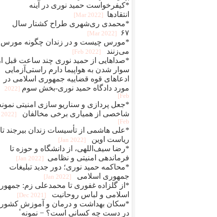
*کیفرخواست حمید نوری در آینه
انتقادها
[2022 Mar]
*محمدی‌ ری‌شهری طراح کشتار سال
۶۷
[2022 Mar]
*مورس چیست و در زندان چگونه مورس
می‌زنند
[2022 Feb]
*صداهایی از حمید نوری چند ساعت قبل از
سوار شدن به هواپیما دارم راستی‌آزمایی
ادعاهای قوه قضاییه جمهوری اسلامی در
مورد دادگاه حمید نوری-بخش سوم
[2022
Feb]
*جعل پردازی و سناريو سازی امنيتی نمونه
شاخصی از همياری برخی مخالفان
[2022
Feb]
*علی هاشمی از تأسیسات زندان بیرجند تا
ریاست اوین
[2022 Jan]
*رضا سیف‌اللهی، از دانشگاه و حوزه تا
فرماندهی امنیتی و نظامی
[2022 Jan]
*محاکمه حميد نوری؛ دور جديد تبلیغات
جمهوری اسلامی
[2022 Jan]
*از گلزاده غفوری تا محمدعلی زم: جمهور
اسلامی و لباس روحانیت
[2021 Dec]
*سکان بهداشت و درمان و آموزش کشور
در دست چه کسانی است؟ − نمونهٴ