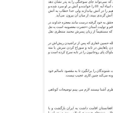
که نمی‌تواند جای سوختگی را به پدر نشان دهد
نبیاء آیه
69
را خوانده و آتش بر او سرد شده و
هیم را در آتش بیاندازند ولی خدا خطاب به آتش
 آتش گزندی ببیند، از میان آن بیرون
می‌آید.
حقق به خود گرفته درست مانند معجزه خداوند در
جمعه قم و تولیت آستان «حضرت معصومه است
به نقل
 که مستقیماً از زبان پسرش محمد منتظری نقل
‌الله حسین غفاری که پس از تراشیدن ریش‌اش در
خ‌کردن پاهایش در تابه و سوراخ کردن سرش با مته
واک پای روحانیون را در تابه سرخ کرده است و
نوندگان را برانگیزد تا به مقصود ناسالم خود
رونه می‌کند چنین کاری عجیب نیست.
ی آشنا نیستند لازم می بینم توضیحات کوتاهی
اق و افغانستان اقامت داشت به ایران بازگشت و با
لابی توده‌های جمهوری اسلامی بود، در تهران با