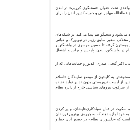
 واحدی تحت عنوان «سخنگوی کروبی» در لندن
طاءالله مهاجرانی و جمیله کدیور لندن را برای
ی‌شود و سخنگو هم پیدا می‌کند. در شبکه‌های
ر محلاتی سفیر سابق رژیم در نیویورک و عباس
ر بوستون گرفته تا حسین موسوی در واشنگتن و
 در واشنگتن، لندن، پاریس و برلین و اشتغال
رسی، اکبر گنجی، صدری، کدیور و حمایت‌هایی که از
‌نوشتن به کلینتون از موضع نمایندگان «اسلام
ین از لیست تروریستی بدون تدبیر تولید نشده
از سرکوب نیروهای سیاسی خارج از دایره نظام
 سکوت در قبال سیاه‌کاری‌هایشان، و پر کردن
ود اجازه دهند که به چهره‌‌ی بهترین فرزندان
 است که «دلسوزان نظام» در حضور آنان خط و