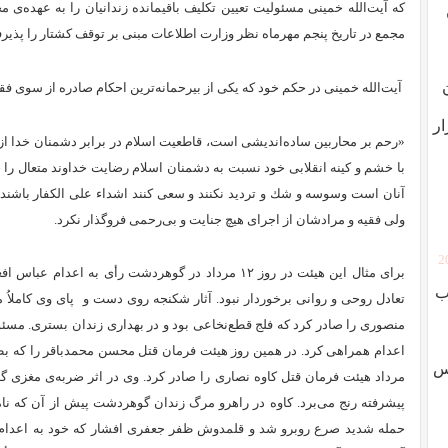
که آیت‌الله خمینی مسئولیت تعیین تکلیف باقیمانده زندانیان را به عهده‌
مجمع در تاریخ پنجم مهرماه نظر وزارت اطلاعات مبنی بر توقف کشتار را پذیرفت
آیت‌الله خمینی در حکم خود که یکی از بیرحمانه‌ترین احکام صادره از سوی فق
ار
«رحم بر محاربین ساده‌انديشی است، قاطعیت اسلام در برابر دشمنان خدا از 
با خشم و كینه انقلابی خود نسبت به دشمنان اسلام رضایت خداوند متعال را
آنان است وسوسه و شك و تردید نكنند و سعی كنند اشداء علی الكفار باشند
ولی فقیه و مرادشان از اجرای هیچ جنایت و بی‌رحمی فروگذار نکرد.
[
برای مثال این هیئت در روز ۱۲ مرداد در گوهردشت رأی به ا
ب
منصوری را صادر کرد که فلج قطع‌نخاعی بود و در بهداری زندان بستری. مسئول
وس
مرداد هیئت فرمان قتل کاوه نصاری را صادر کرد. وی در اثر ضربه‌ی مغزی گ
پیشرفته رنج می‌برد. کاوه در راهرو مرگ زندان گوهردشت پیش از آن که نا
حمله شدید صرع روبرو شد و قلمدوش ظفر جعفری افشار که خود به اعدام م