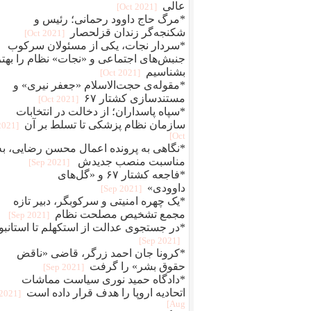
عالی
[2021 Oct]
*مرگ حاج داوود رحمانی؛ رئیس و
شکنجه‌گر زندان قزلحصار
[2021 Oct]
*سردار نجات، یکی از مسئولان سرکوب
جنبش‌های اجتماعی و «نجات» نظام را بهتر
بشناسیم
[2021 Oct]
*مقوله‌ی حجت‌الاسلام «جعفر نیری» و
مستند‌سازی کشتار ۶۷
[2021 Oct]
*سپاه پاسداران؛ از دخالت در انتخابات
سازمان نظام پزشکی تا تسلط بر آن
[2021
Oct]
*نگاهی به پرونده اعمال محسن رضایی، به
مناسبت منصب جدیدش
[2021 Sep]
*فاجعه کشتار ۶۷ و «گل‌های
داوودی»
[2021 Sep]
*یک چهره‌‌ امنیتی و سرکوبگر، دبیر تازه
مجمع تشخیص مصلحت نظام
[2021 Sep]
*در جستجوی عدالت از استکهلم تا استانبو
[2021 Sep]
*کرونا جان احمد زرگر، قاضی «ناقض
حقوق بشر» را گرفت
[2021 Sep]
*دادگاه حمید نوری سیاست مماشات
اتحادیه اروپا را هدف قرار داده است
[2021
Aug]