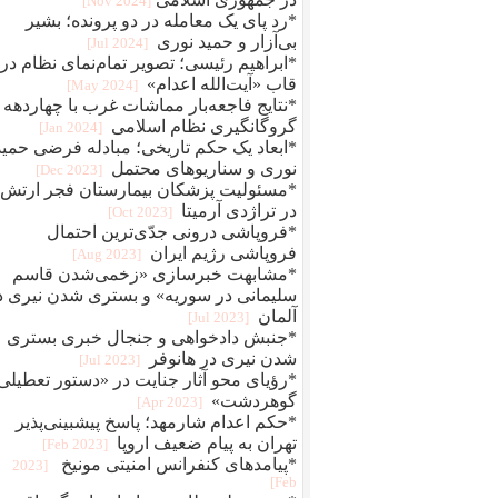
[2024 Nov]
*رد پای یک معامله در دو پرونده؛ بشیر
بی‌آزار و حمید نوری
[2024 Jul]
*ابراهیم رئیسی؛ تصویر تمام‌نمای نظام در
قاب «آیت‌الله اعدام»
[2024 May]
*نتایج فاجعه‌بار مماشات غرب با چهاردهه
گروگانگیری نظام اسلامی
[2024 Jan]
*ابعاد یک حکم تاریخی؛ مبادله فرضی حمید
نوری و سناریوهای محتمل
[2023 Dec]
*مسئولیت پزشکان بیمارستان فجر ارتش
در تراژدی آرمیتا
[2023 Oct]
*فروپاشی درونی جدّی‌ترین احتمال
فروپاشی رژیم ایران
[2023 Aug]
*مشابهت خبرسازی «زخمی‌شدن قاسم
سلیمانی در سوریه» و بستری شدن نیری د
آلمان
[2023 Jul]
*جنبش دادخواهی و جنجال خبری بستری
شدن نیری در هانوفر
[2023 Jul]
*رؤیای محو آثار جنایت در «دستور تعطیلی
گوهردشت»
[2023 Apr]
*حکم اعدام شارمهد؛ پاسخ پیشبینی‌پذیر
تهران به پیام ضعیف اروپا
[2023 Feb]
*پیامدهای کنفرانس امنیتی مونیخ
[2023
Feb]