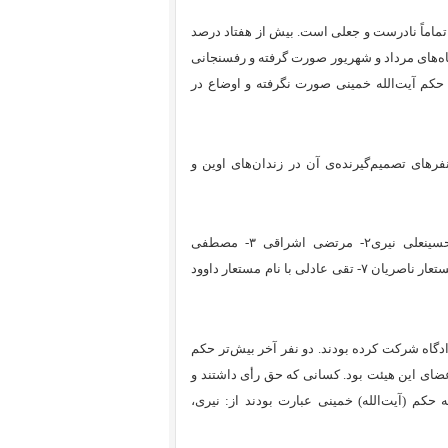
 تماماً نادرست و جعلی است. بیش از هفتاد درصد
 ماه‌های مرداد و شهریور صورت گرفته و رفسنجانی
ز ۵ مهرماه اعدامی بر اساس حکم آیت‌الله خمینی صورت نگرفته و اوضاع در
رهای تصمیم‌گیرنده‌ی آن در زندان‌های اوین و
اعضای هیئت اعدام در گوهردشت، تشکیل یافته از این افراد بود: ۱- حسینعلی نیری۲- مرتضی اشراقی ۳- مصطفی
پورمحمدی ۴- ابراهیم رئیسی ۵- اسماعیل شوشتری ۶- محمد مقیسه با نام مستعار ناصریان ۷- تقی عادلی با نام مستعار داوود
دگاه شرکت کرده بودند. دو نفر آخر بیش‌تر حکم
عضای این هیئت بود. کسانی که حق رأی داشتند و
ه حکم (آیت‌‌الله) خمینی عبارت بودند از: نیری،