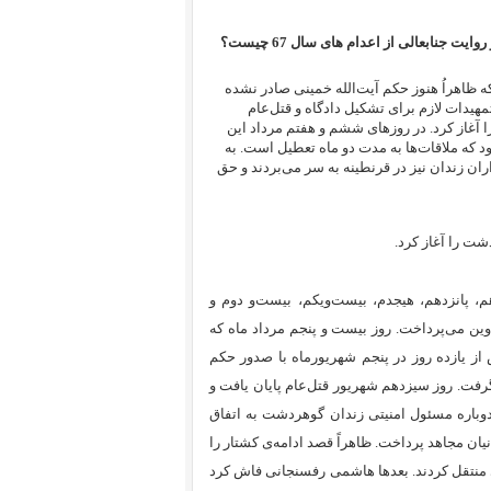
 ظاهراُ‌ هنوز حکم آیت‌‌الله خمینی صادر نشده
هیدات لازم برای تشکیل دادگاه و قتل‌عام
ا آغاز کرد. در روزهای ششم و هفتم مرداد این
ود که ملاقات‌ها به مدت دو ماه تعطیل است. به
اران زندان نیز در قرنطینه به سر می‌بردند و حق
ت را آغاز کرد.
، پانزدهم، هیجدم، بیست‌ویکم، بیست‌و دوم و
وین می‌پرداخت. روز بیست و پنجم مرداد ماه که
ز یازده روز در پنجم شهریورماه با صدور حکم
رفت. روز سیزدهم شهریور قتل‌عام پایان یافت و
دوباره مسئول امنیتی زندان گوهردشت به اتفاق
رد و سؤال و جواب از زندانیان مجاهد پرداخت. ظاهراً قصد ادامه‌ی کشتار را
دی منتقل کردند. بعدها هاشمی رفسنجانی فاش کرد