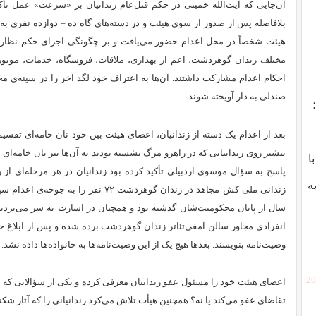
آن‌جایی که آیت‌الله خمینی در حکم قتل‌عام زندانیان بر «سرعت» عمل تأک
بلافاصله پس از صدور از سوی هیئت و در دسته‌های گاه ده – دوازده نفری به 
هیئت شخصاً در محل اعدام حضور می‌یافت و بر چگونگی اجرای حکم نظارت
مختلف زندان گوهردشت، اعم از بهداری، ملاقات، فروشگاه، خدمات، موتوری 
احکام اعدام مشارکت داشتند. آن‌ها به اعتراف خود لگد آخر را در سینه‌ی مح
صندلی به دار آویخته شوند.
بعد از اعدام یک دسته از زندانیان، اعضای هیئت بین خود نان خامه‌ای تقسی
بیشتر روی زندانیانی که در راهرو مرگ نشسته بودند به آن‌ها نیز نان‌‌ خامه‌ای 
با
ه
زندانی ملی کش مجاهد در زندان گوهردشت ۷۲ ن
سال از پایان محکومیت‌شان گذشته بود و همچنان در اسارت به سر می‌بردند.
انفرادی مجاور سالن آمفی‌تئاتر زندان گوهردشت برده شده و پس از ابلاغ حک
وصیت‌نامه‌ بنویسند. بعدها هیچ یک از این وصیت‌نامه‌ها به خانواده‌ها داده نشد.
[2
اعضای هیئت خود را مسئول عفو زندانیان معرفی کرده و یکی از سؤالاتی که از
تقاضای عفو می‌کند یا نه؟ همچنین هیأت تلاش می‌کرد زندانیانی را که آثار شکن