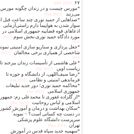
۶۷
[2022 Mar]
*مورس چیست و در زندان چگونه مورس
می‌زنند
[2022 Feb]
*صداهایی از حمید نوری چند ساعت قبل از
سوار شدن به هواپیما دارم راستی‌آزمایی
ادعاهای قوه قضاییه جمهوری اسلامی در
مورد دادگاه حمید نوری-بخش سوم
[2022
Feb]
*جعل پردازی و سناريو سازی امنيتی نمونه
شاخصی از همياری برخی مخالفان
[2022
Feb]
*علی هاشمی از تأسیسات زندان بیرجند تا
ریاست اوین
[2022 Jan]
*رضا سیف‌اللهی، از دانشگاه و حوزه تا
فرماندهی امنیتی و نظامی
[2022 Jan]
*محاکمه حميد نوری؛ دور جديد تبلیغات
جمهوری اسلامی
[2022 Jan]
*از گلزاده غفوری تا محمدعلی زم: جمهور
اسلامی و لباس روحانیت
[2021 Dec]
*سکان بهداشت و درمان و آموزش کشور
در دست چه کسانی است؟ − نمونهٴ
سرپرست دانشگاه علوم پزشکی
تهران
[2021 Nov]
*سهمیه جدید سپاه قدس در آموزش