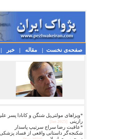
صفحه‌ی نخست |
مقاله |
خبر |
*ویزا‌های مولتی‌پل شنگن و کانادا پسر عل
رازینی
[2025 Jan]
*عاقبت رضا سراج سرتيپ پاسدار
شکنجه‌گر داستانی واقعی از فساد پزشکی
در جمهوری اسلامی