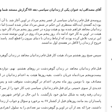
آقای مصداقی!به عنوان یکی از زندانیان سیاسی دهه 60 گزارش مستند شما و روایت جنابعالی از اعدام های سال 67 چیست؟
پروسه‌ی قتل‌عام زندانیان سیاسی از عصر پنجم مرداد در اوین آغاز شد. با آن که
بود (به گفته‌ی آیت‌الله منتظری این حکم در شش مرداد صادر شده است) اما تم
زندانیان مجاهد فراهم شده بود و هیئت ویژه در عصر روز پنجم مرداد کار خود ر
هیئت در اوین به کار خود ادامه داد. روز پنجم مرداد روی در اوین نوشته شده ب
این ترتیب تلاش کرده بودند که ارتباط زندان با دنیای بیرون را قطع کنند. پاسد
ی
خروج از زندان‌ را لااقل در هفته‌ی اول نداشتند.
سپس صبح روز هشتم مرداد هیئت کار قتل‌عام زندانیان مجاهد در زندان گوهردش
قتل‌عام زندانیان مجاهد در زندان گوهردشت در روهای هشتم، نهم، دوازدهم
بیست‌وپنجم مردادماه جریان داشت. بقیه روزها هیئت به اعدام زندانیان در ا
مصادف بود با دومین روز ماه محرم، اعدام‌ در گوهردشت متوقف شد و پس ا
جدیدی از سوی خمینی برای قتل‌عام زندانیان سیاسی چپ کار خود را از سر گ
زندان رفته رفته به شکل سابق خود بازگشت. با این حال در اواخر شهریور 
پاسداران بند مانند روزهای قبل از کشتار ۶۷ به برخو
داشتند، چرا که بعد از آن در اوین و گوهردشت نیز تعدادی را به سلول انفرا