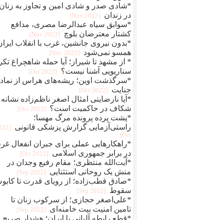
*شادی صدر و شادی امین و تجاوز به زنان
در زندان
[2022 Nov]
*سوابق سیاه عبدالرضا مصری، مدافع
کشتار معترضان بلوچ
[2022 Nov]
*بدون نیروی جانشین، غرب با انقلاب ایران
همسو نمی‌شود
[2022 Nov]
* از مشهد تا شیراز؛ آیا حمله شاهچراغ تکر
سناریویی آشنا نیست؟
[2022 Oct]
*سرگذشت اوین؛ ریشه‌های هراس از نماد
جنایت
[2022 Oct]
*آیا نارضایتی امثال اصغر ناظم‌زاده نشانه
شکاف در حاکمیت است؟
[2022 Oct]
*پشت پرده پرونده مرگ مهسا؛
راستی‌آزمایی گزارش پزشکی قانونی
2022
Oct]
*راهکارهایی عملی برای جبران انفعال غر
در برابر جمهوری اسلامی
[2022 Oct]
*آیت‌الله منتظری؛ مقام رفیع وجدان در
منش یک روحانی استثنایی
[2022 Sep]
*صادق قطب‌زاده؛ از رویای قدرت تا کاب
سقوط
[2022 Sep]
*علی‌اصغر حجازی؛ از سرکوب زنان تا
تامین امنیت بیت خامنه‌ای
[2022 Sep]
*قطع رابطه آلبانی با ایران؛ هشدار صریح