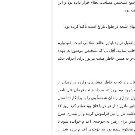
ی مجمع تشخیص مصلحت نظام قرار داده بود و این
ه بود.
های شیعه در طول تاریخ است تأکید کرده بود:
اصول ترديدناپذير نظام ‌اسلامی است، اميدوارم
 جلب نمایيد، آقايانی كه تشخیص موضوع به عهده
.»و به همین خاطر هیئت مزبور برای اجرای حکم
عدام عباس افغان داد که به خاطر فشارهای وارده در زندان از
تعادل روحی و روانی برخوردار نبود. آثار شکنجه روی دست و پای وی کاملاُ مشهود بود. روز ۱۵ مرداد هیئت فرمان قتل ناصر
 بهداری زندان شخصاً وی را با برانکارد تا محل
اعدام همراهی کرد. در همین روز هیئت فرمان قتل محسن محمدباقر را که بطور مادرزاد از هر دو پا فلج بود صادر کرد. روز ۲۲
ذشته‌اش را نیز فراموش کرده و از بیماری صرع
مش برای رفتن به جوخه‌ی اعدام خوانده شود با
حکوم شده بود به جوخه‌ی اعدام برده شد. از