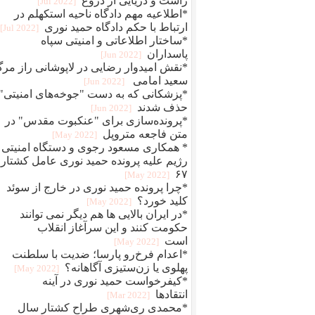
راست و دریایی از دروغ
[2022 Jul]
*اطلاعیه مهم دادگاه ناحیه استکهلم در
ارتباط با حکم دادگاه حمید نوری
[2022 Jul]
*ساختار اطلاعاتی و امنیتی سپاه
پاسداران
[2022 Jun]
*نقش امیدوار رضایی در لاپوشانی راز مر
سعید امامی
[2022 Jun]
*پزشکانی که به دست "جوخه‌های امنیتی"
حذف شدند
[2022 Jun]
*پرونده‌سازی برای "عنکبوت مقدس" در
متن فاجعه متروپل
[2022 May]
* همکاری مسعود رجوی و دستگاه امنیتی
رژیم علیه پرونده حمید نوری عامل کشتار
۶۷
[2022 May]
*چرا پرونده حمید نوری در خارج از سوئد
کلید خورد؟
[2022 May]
*در ایران بالایی ها هم دیگر نمی توانند
حکومت کنند و این سرآغاز انقلاب
است
[2022 May]
*اعدام فرخ‌رو پارسا؛ ضديت با سلطنت
پهلوی يا زن‌ستيزی آگاهانه؟
[2022 May]
*کیفرخواست حمید نوری در آینه
انتقادها
[2022 Mar]
*محمدی‌ ری‌شهری طراح کشتار سال