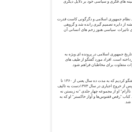
زمینه های فکری و سیاسی خود بر دلایل دیگری
ول نظام جمهوری اسلامی و دگرگونی کاست قدرت
شه از دایره تصمیم گیری رانده شد و گروهی
ای تاثیرات سیاسی هنوز زخم های انسانی آن
ریخ جمهوری اسلامی در پرونده ای ویژه به
داخته است. افراد مورد گفتگو از طیف های
ت متفاوت برای مخاطبان فراهم شود.
در این قسمت با" ایرج مصداقی" از هواداران پیشین سازمان مجاهدین خلق گفتگو کردیم که به مدت ده سال یعنی از ۱۳۶۰ تا
۱۳۷۰، حبس در زندانهای قزلحصار، اوین و گوهر دشت را تحمل کرده است. او پس از خروج اجباری در سال ۱۳۷۳دست به تالیف
آرام" او از مجموعه چهار جلدی "نه زیستن نه
اد و تحلیلهایی درباره اعدام های دسته جمعی سال ۱۳۶۷ است. کتاب "رقص ققنوس‌ها و آواز خاکستر" او که به