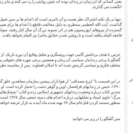
یعنی کسانی که آن زمان در زندان بوده اند چنین روایتی را رد می کنند و بنابر 
انگشت می گذارند.
تنها در یک نکته اشتراک نظر هست و آن تاثیری است که اعدام ها بر سیر تح
گذاشت. آیت الله العظمی منتظری به دلیل مخالفت قاطع با اعدام ها برای همی
گسترده از نیروهای اپوزیسیون هم در اثر تسویه بزرگ آن سال کنار رفتند. سو
فاجعه التیام نیافته است و تا روشن شدن حقایق ماجرا نیز التیام نخواهد یافت.
جرس با هدف برداشتن گامی جهت روشنگری و تحلیل وقایع آن دوره تاریک از تا
گفتگو با برخی زندانیان سیاسی آن زمان و همچنین برخی چهره های حقوقی پر
مختلف فکری و سیاسی گزینش شده اند تا امکان قضاوت پس از مقایسه نظرا
ر
چندین کتاب درباره وضعیت زندانهای جمهوری اسلامی زده و کتاب "تمشک‌های نا
مرگ" حاوی اسن
منظور مستند کردن قتل‌عام سال ۶۷ تهیه شده ماه آینده به بازار عرضه خواهد شد.
متن گفتگو را در زیر می خوانید.