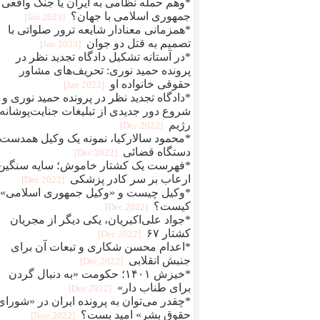
*وهم حمله نظامی به ایران یا جنگ واقعی
جمهوری اسلامی با جهان؟
[2023 Jan]
*همزمانی معنادار شایعه ترور صلواتی با
تصمیم به قتل دو جوان
[2023 Jan]
*در آستانه تشکیل دادگاه تجدید نظر در
پرونده حمید نوری: تحریف‌های مشاور
حقوقی خانواده او
[2023 Jan]
*دادگاه تجدید نظر در پرونده حمید نوری و
شروع دور جدیدی از تبلیغات جنایت‌پوشانه‌
رژیم
[2022 Dec]
*محمود سالارکیا، نمونه یک وکیل همدست
دستگاه قضائی
[2022 Dec]
*فهرست یک کشتار خاموش؛ سایه سنگین
ارعاب بر سر کادر پزشکی
[2022 Dec]
*وکیل چیست و «وکیل جمهوری اسلامی»
کیست؟
[2022 Dec]
*جواد علی‌اکبریان، یکی دیگر از مجریان
کشتار ۶۷
[2022 Dec]
*اعدام محسن شکاری و تبعات آن برای
جنبش انقلابی
[2022 Dec]
*خیزش ۱۴۰۱؛ حکومت «به دنبال گردن
برای طناب دار»
[2022 Dec]
*چقدر می‌توان به پرونده ایران در «شورای
حقوق بشر» امید بست؟
[2022 Nov]