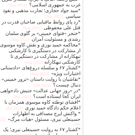
غرب به جمهوری اسلامی؟
[2022 Sep]
*سید جواد حجازی؛ تجارت مذهبی و نفوذ
سیاسی
[2022 Sep]
*رد پای روابط مافيایی صاحبان قدرت در
قتل علی محفوظی
[2022 Aug]
*خنجر «فتوای خمینی» بر گلوی سلمان
رشدی و مسئولیت آمران
[2022 Aug]
*محاکمه حمید نوری و نقش کاوه موسوی؛
از مشارکت در دستگیری تا کارشکنی
تبهکارانه از مشارکت در دستگیری تا
کارشکنی تبهکارانه
[2022 Aug]
*کشتار ۶۷ و سلسله دروغ‌های «دادستانی 
اختیارات ویژه»
[2022 Aug]
*نقاشیان با روایت داستان «ترور خمینی» ب
دنبال چیست؟
[2022 Jul]
*در «روز جهانی عدالت» جنبش دادخواهی
ایران کجا ایستاده است؟
[2022 Jul]
*افشای توطئه کاوه موسوی همزمان با
اعلام حکم دادگاه حمید نوری
[2022 Jul]
* واکنش ایرج مصداقی به اظهارات
حسینعلی نیری، مسئول «هیات مرگ»
022
Jul]
*کشتار ۶۷ به روایت حسینعلی نیری؛ یک