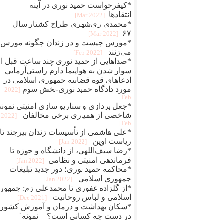
*کیفرخواست حمید نوری در آینه
انتقادها
[2022 Mar]
*محمدی‌ ری‌شهری طراح کشتار سال
۶۷
[2022 Mar]
*مورس چیست و در زندان چگونه مورس
می‌زنند
[2022 Feb]
*صداهایی از حمید نوری چند ساعت قبل از
سوار شدن به هواپیما دارم راستی‌آزمایی
ادعاهای قوه قضاییه جمهوری اسلامی در
مورد دادگاه حمید نوری-بخش سوم
[2022
Feb]
*جعل پردازی و سناريو سازی امنيتی نمونه
شاخصی از همياری برخی مخالفان
[2022
Feb]
*علی هاشمی از تأسیسات زندان بیرجند تا
ریاست اوین
[2022 Jan]
*رضا سیف‌اللهی، از دانشگاه و حوزه تا
فرماندهی امنیتی و نظامی
[2022 Jan]
*محاکمه حميد نوری؛ دور جديد تبلیغات
جمهوری اسلامی
[2022 Jan]
*از گلزاده غفوری تا محمدعلی زم: جمهور
اسلامی و لباس روحانیت
[2021 Dec]
*سکان بهداشت و درمان و آموزش کشور
در دست چه کسانی است؟ − نمونهٴ