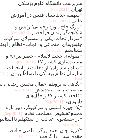
سرپرست دانشگاه علوم پزشکی
تهران
[2021 Nov]
*سهمیه جدید سپاه قدس در آموزش
عالی
[2021 Oct]
*مرگ حاج داوود رحمانی؛ رئیس و
شکنجه‌گر زندان قزلحصار
[2021 Oct]
*سردار نجات، یکی از مسئولان سرکوب
جنبش‌های اجتماعی و «نجات» نظام را بهتر
بشناسیم
[2021 Oct]
*مقوله‌ی حجت‌الاسلام «جعفر نیری» و
مستند‌سازی کشتار ۶۷
[2021 Oct]
*سپاه پاسداران؛ از دخالت در انتخابات
سازمان نظام پزشکی تا تسلط بر آن
[2021
Oct]
*نگاهی به پرونده اعمال محسن رضایی، به
مناسبت منصب جدیدش
[2021 Sep]
*فاجعه کشتار ۶۷ و «گل‌های
داوودی»
[2021 Sep]
*یک چهره‌‌ امنیتی و سرکوبگر، دبیر تازه
مجمع تشخیص مصلحت نظام
[2021 Sep]
*در جستجوی عدالت از استکهلم تا استانبو
[2021 Sep]
*کرونا جان احمد زرگر، قاضی «ناقض
حقوق بشر» را گرفت
[2021 Sep]