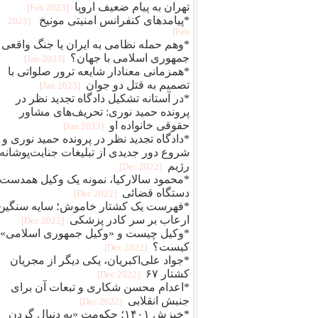
تهران به پیام ضعیف اروپا
[2023 Feb]
*پیامدهای کنفرانس امنیتی مونیخ
[2023
Feb]
*وهم حمله نظامی به ایران یا جنگ واقعی
جمهوری اسلامی با جهان؟
[2023 Jan]
*همزمانی معنادار شایعه ترور صلواتی با
تصمیم به قتل دو جوان
[2023 Jan]
*در آستانه تشکیل دادگاه تجدید نظر در
پرونده حمید نوری: تحریف‌های مشاور
حقوقی خانواده او
[2023 Jan]
*دادگاه تجدید نظر در پرونده حمید نوری و
شروع دور جدیدی از تبلیغات جنایت‌پوشانه‌
رژیم
[2022 Dec]
*محمود سالارکیا، نمونه یک وکیل همدست
دستگاه قضائی
[2022 Dec]
*فهرست یک کشتار خاموش؛ سایه سنگین
ارعاب بر سر کادر پزشکی
[2022 Dec]
*وکیل چیست و «وکیل جمهوری اسلامی»
کیست؟
[2022 Dec]
*جواد علی‌اکبریان، یکی دیگر از مجریان
کشتار ۶۷
[2022 Dec]
*اعدام محسن شکاری و تبعات آن برای
جنبش انقلابی
[2022 Dec]
*خیزش ۱۴۰۱؛ حکومت «به دنبال گردن