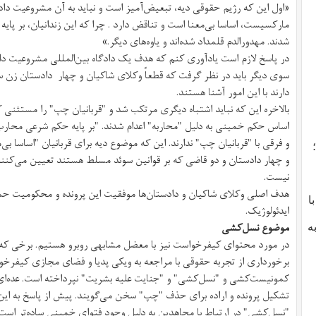
«اول این که رژیم حقوقی دیه، تبعیض‌آمیز است و نباید به آن مشروعیت داد.
مارکسیست، اساسا بی‌معنا است و تناقض دارد . چرا که این زندانیان، بر پا
شدند. مهدور‌الدم قلمداد شده‌اند و یاوه‌های دیگر.»
در پاسخ لازم است یادآوری کنم که هدف یک دادگاه‌ بین‌‌المللی مشروعیت دا
سوی دیگر باید در نظر گرفت که قطعاً وکلای شاکیان و چهار دادستان زن 
دارند با این امور آشنا هستند.
اساس حکم خمینی به دلیل "محاربه" اعدام شدند. "بر پایه حکم شرعی محارب"،
و فرقی با "قربانیان چپ" ندارند. این که موضوع دیه برای قربانیان "اساسا ب
و چهار دادستان و دو قاضی که بر قوانین سوئد مسلط هستند تعیین می‌کنند
نیست.
هدف اصلی وکلای شاکیان و دادستان‌ها موفقیت این پرونده و محکومیت حم
با
ایدئولوژیک.
موضوع نسل‌کشی
ه
در مورد محتوای کیفرخواست نیز با معضل مشابهی روبرو هستیم. برخی که 
برخورداری از تجربه حقوقی با مراجعه به ویکی پدیا و فضای مجازی کیفرخوا
کمونیست‌کشی و "نسل‌کشی" و "جنایت علیه بشریت" نپرداخته است. عده‌ای تا
تشکیل پرونده و اراده‌ برای حذف "چپ" سخن می‌گویند. پیش از پاسخ به این ا
"نسل‌کشی" در ارتباط با مجاهدین به دلیل وجود فتوای خمینی ساده‌تر است.