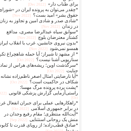
برای طناب دار»
[2022 Dec]
*چقدر می‌توان به پرونده ایران در «شورای
حقوق بشر» امید بست؟
[2022 Nov]
*شادی صدر و شادی امین و تجاوز به زنان
در زندان
[2022 Nov]
*سوابق سیاه عبدالرضا مصری، مدافع
کشتار معترضان بلوچ
[2022 Nov]
*بدون نیروی جانشین، غرب با انقلاب ایران
همسو نمی‌شود
[2022 Nov]
* از مشهد تا شیراز؛ آیا حمله شاهچراغ تکر
سناریویی آشنا نیست؟
[2022 Oct]
*سرگذشت اوین؛ ریشه‌های هراس از نماد
جنایت
[2022 Oct]
*آیا نارضایتی امثال اصغر ناظم‌زاده نشانه
شکاف در حاکمیت است؟
[2022 Oct]
*پشت پرده پرونده مرگ مهسا؛
راستی‌آزمایی گزارش پزشکی قانونی
2022
Oct]
*راهکارهایی عملی برای جبران انفعال غر
در برابر جمهوری اسلامی
[2022 Oct]
*آیت‌الله منتظری؛ مقام رفیع وجدان در
منش یک روحانی استثنایی
[2022 Sep]
*صادق قطب‌زاده؛ از رویای قدرت تا کاب
سقوط
[2022 Sep]