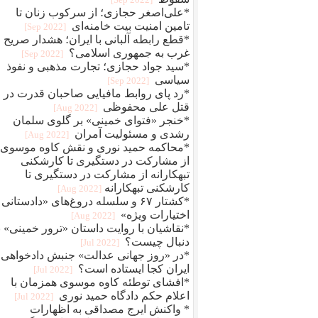
*علی‌اصغر حجازی؛ از سرکوب زنان تا
تامین امنیت بیت خامنه‌ای
[2022 Sep]
*قطع رابطه آلبانی با ایران؛ هشدار صریح
غرب به جمهوری اسلامی؟
[2022 Sep]
*سید جواد حجازی؛ تجارت مذهبی و نفوذ
سیاسی
[2022 Sep]
*رد پای روابط مافيایی صاحبان قدرت در
قتل علی محفوظی
[2022 Aug]
*خنجر «فتوای خمینی» بر گلوی سلمان
رشدی و مسئولیت آمران
[2022 Aug]
*محاکمه حمید نوری و نقش کاوه موسوی؛
از مشارکت در دستگیری تا کارشکنی
تبهکارانه از مشارکت در دستگیری تا
کارشکنی تبهکارانه
[2022 Aug]
*کشتار ۶۷ و سلسله دروغ‌های «دادستانی 
اختیارات ویژه»
[2022 Aug]
*نقاشیان با روایت داستان «ترور خمینی» ب
دنبال چیست؟
[2022 Jul]
*در «روز جهانی عدالت» جنبش دادخواهی
ایران کجا ایستاده است؟
[2022 Jul]
*افشای توطئه کاوه موسوی همزمان با
اعلام حکم دادگاه حمید نوری
[2022 Jul]
* واکنش ایرج مصداقی به اظهارات