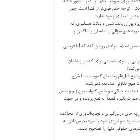
شتار روی تفاوت "حکم" و "فتوا" مانور دادند.
کم. اگرچه حکم قوی‌تر از فتوا است. چون
 چنین اجباری وجود ندارد.
یژه یوران یالمارشون و بنگت هسلبری که
مورد هیچ‌ سؤالی از شاهدان و شاکیان و
 سندر اصرار داشت Jan Hjärpe تاریخ‌دان و متخصص اسلام سوئدی روشن کند که آیا فرمانی
وایی از سوی خمینی برای کشتار زندانیان
ی‌کند؟‌
ضوع قتل‌عام زندانیان کمونیست با شرح
بت هیچ تفاوتی مشاهده نمی‌شود.
ی «جنایت جنگی» و نقض کنوانسیون ژنو و نقض
ای صورت بگیرد قطعاً به نفع پرونده و در جهت
ی به جای درس‌‌گیری و تجربه‌اندوزی از محاکمه
یت، وقت و انرژی خود را صرف درس‌دادن به
تم‌های حقوقی دنیا را تصحیح کنند.