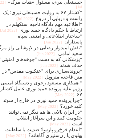
حسینعلی نیری، مسئول «هیات مرگ»
022
Jul]
*کشتار ۶۷ به روایت حسینعلی نیری؛ یک
راست و دریایی از دروغ
[2022 Jul]
*اطلاعیه مهم دادگاه ناحیه استکهلم در
ارتباط با حکم دادگاه حمید نوری
[2022 Jul]
*ساختار اطلاعاتی و امنیتی سپاه
پاسداران
[2022 Jun]
*نقش امیدوار رضایی در لاپوشانی راز مر
سعید امامی
[2022 Jun]
*پزشکانی که به دست "جوخه‌های امنیتی"
حذف شدند
[2022 Jun]
*پرونده‌سازی برای "عنکبوت مقدس" در
متن فاجعه متروپل
[2022 May]
* همکاری مسعود رجوی و دستگاه امنیتی
رژیم علیه پرونده حمید نوری عامل کشتار
۶۷
[2022 May]
*چرا پرونده حمید نوری در خارج از سوئد
کلید خورد؟
[2022 May]
*در ایران بالایی ها هم دیگر نمی توانند
حکومت کنند و این سرآغاز انقلاب
است
[2022 May]
*اعدام فرخ‌رو پارسا؛ ضديت با سلطنت
پهلوی يا زن‌ستيزی آگاهانه؟
[2022 May]