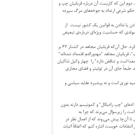
 دوم این که کاربست آن درباره قربانیان چپ و
یه حکم شرعی ارتداد به جوخه‌های مرگ سپرده
دن یا ندادن به قوانین یک کشور نیست. از
سوئدی که حساسیت ویژه‌ای درباره‌ی تبعیض
بالاخره این که نباید اشتباه دیگری مرتکب شد و "قربانیان چپ"‌ را مستثنی کرد. حال آن‌که قربانیان مجاهد در کشتار ۶۷ بر
 قربانیان مجاهد "مهدورالدم قلمداد شده‌اند"
ی‌معنا است و تناقض دارد" را چهار وکیل شاکیان
. طبعاً جای آن در توئیتر و فضای مجازی
ید نوری است و نه پیشبرد عقاید سیاسی و
ادعای "چپ رادیکال" و کمونیسم دارند بدون
ست را زیرسؤال می‌برند که چرا به
 آن‌چا پیش می‌روند که از اعمال نظر در
نتقادات خوبست اشاره کنم که اتفاقاً اثبات