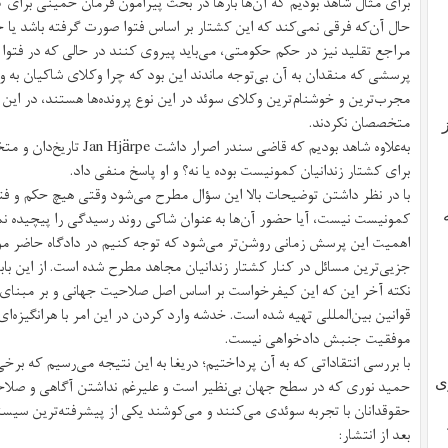
برای مثال شاهد بودیم که آن‌ها بارها در بحث پیرامون فرمان خمینی برای ک
حال آن‌که فرقی نمی‌کند که این کشتار بر اساس فتوا صورت گرفته باشد یا ح
مراجع تقلید نیز در حکم حکومتی، می‌باید پیروی کنند در حالی که در فتوا
پرسشی که منقدان به آن بی‌توجه ماندند این بود که چرا وکلای شاکیان به و
مجرب‌ترین و خوشنام‌ترین وکلای سوئد در این نوع پرونده‌ها هستند، در این 
متخصصان نکردند.
به‌علاوه شاهد بودیم که قاضی
برای کشتار زندانیان کمونیست بوده یا نه؟ و او پاسخ منفی داد.
با در نظر داشتن توضیحات بالا این سؤال مطرح می‌شود وقتی هیچ حکم و فت
کمونیست نیست، آیا حضور آن‌ها به عنوان شاکی روند رسیدگی را پیچیده نم
اهمیت این پرسش زمانی روشن‌تر می‌شود که توجه کنیم در دادگاه حاضر مو
جزیی‌ترین مسائل در کنار کشتار زندانیان مجاهد مطرح شده است. از این با
نکته آخر این که این کیفرخواست بر اساس اصل صلاحیت جهانی و بر مبنا
قوانین بین‌المللی تهیه شده است. خدشه وارد کردن در این امر با هر‌انگیزه‌
موفقیت جنبش دادخواهی نیست.
با بررسی انتقاداتی که به آن پرداختیم؛ دریغا به این نتیجه می‌رسیم که برخ
حمید نوری که در سطح جهان بی‌نظیر است و علیرغم نداشتن آگاهی و صلاح
ی
حقوقدانان با تجربه‌ سوئدی می‌کنند و می‌کوشند یکی از پیشرفته‌ترین سیس
بعد از انتشار: