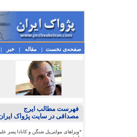
صفحه‌ی نخست |
مقاله |
خبر |
فهرست مطالب ایرج
مصداقی در سایت پژواک ایران
*ویزا‌های مولتی‌پل شنگن و کانادا پسر عل