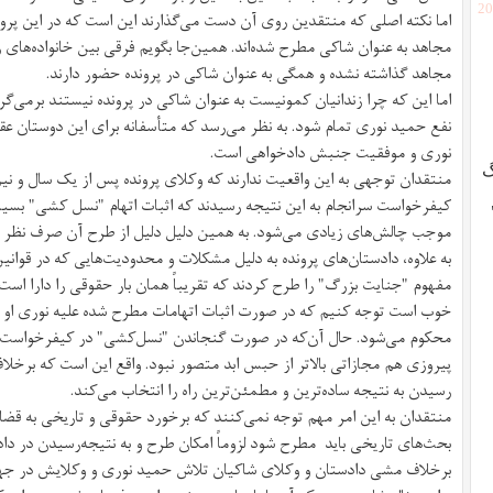
[2
اما نکته‌ اصلی که منتقدین روی آن دست می‌گذارند این است که در این پرون
مجاهد به عنوان شاکی مطرح شده‌اند. همین‌جا بگویم فرقی بین خانواده‌های زن
مجاهد گذاشته نشده و همگی به عنوان شاکی در پرونده حضور دارند.
اما این که چرا زندانیان کمونیست به عنوان شاکی در پرونده نیستند برمی‌گ
نفع حمید نوری تمام شود. به نظر می‌رسد که متأسفانه برای این دوستان ع
نوری و موفقیت جنبش دادخواهی است.
گ
منتقدان توجهی به این واقعیت ندارند که وکلای پرونده پس از یک سال و ن
کیفرخواست سرانجام به این نتیجه رسیدند که اثبات اتهام "نسل کشی" بسیا
موجب چالش‌های زیادی می‌شود. به همین دلیل دلیل از طرح آن صرف نظر ک
به علاوه، دادستان‌های پرونده به دلیل مشکلات و محدودیت‌هایی که در قوا
مفهوم "جنایت بزرگ" را طرح کردند که تقریباً همان بار حقوقی را دارا است
خوب است توجه کنیم که در صورت اثبات اتهامات مطرح شده علیه نوری او ب
محکوم می‌شود. حال آن‌که در صورت گنجاندن "نسل‌کشی" در کیفرخواست
پیروزی هم مجازاتی بالاتر از حبس ابد متصور نبود. واقع این است که برخل
رسیدن به نتیجه ساده‌ترین و مطمئن‌ترین راه را انتخاب می‌کند.
منتقدان به این امر مهم توجه نمی‌کنند که برخورد حقوقی و تاریخی به قضایا
بحث‌های تاریخی باید مطرح ‌شود لزوماً امکان طرح و به نتیجه‌رسیدن در دادگ
برخلاف مشی دادستان و وکلای شاکیان تلاش حمید نوری و وکلایش در جهت 