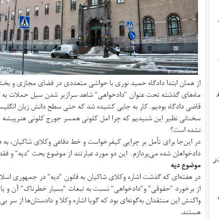
از همان ابتدا دادگاه حمید نوری با حواشی متعددی در فضای مجازی و بخشی 
ماه‌های گذشته تحت عنوان "دادخواهی" شاهد سرازیر شدن سیل حملات به ک
قاضی دادگاه بودیم. کار به جایی کشیده شد که حتی سطح دانش زبان انگلیس
سخنانی نظیر این شنیدیم که چرا امل کلونی همسر جورج کلونی هنرپیشه آمر
نشده است؟
در این‌جا برای تأمل بر چرایی کیفرخواست و خط دفاعی وکلای شاکیان، به
دادخواهان شده می‌پردازم. این دو مورد عبارتند از موضوع بحث "دیه" و فق
ر
موضوع دیه
در هفته‌ای که گذشت اشاره‌ وکلای شاکیان به قانون "دیه" در جمهوری اسلا
از برخورد "حقوقی" و"دادخواهی" نسبت به تبعات "بسیار خطرناک" آن و یا بی
واکنش این منتقدان به‌گونه‌ای بود که گویا اشاره‌ وکلا و دادستان‌ها از سر بی
هستند.