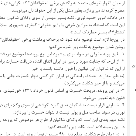
از میان اظهار‌نظر‌های متعدد به واکنش برخی "حقوقدانان" که نگرانی‌های خود
مطرح کرده‌اند می‌پردازم. بطور مثال یکی از این حقوقدانان می‌نویسد:
«در دادگاه امروز حمید نوری، نکته‌ بسیار مهمی از سوی وکلای شاکیان مطر
این است که استناد به موازین شرعی یا رژیم حقوقی- کیفری جمهوری اسلامی
کشتار۶۷، بسیار خطرناک است.»
در این‌جا لازم است توضیح داده شود که برخلاف برداشت برخی "حقوقدانان" و
روشن شدن موضوع به نکات زیر اشاره می‌کنم:
۱- طبق رویه حقوقی در سوئد برای پیشبرد این نوع پرونده‌ها موضوع دریافت خسارت از ملزومات است.
۲- از آن‌جا که جنایت مورد بررسی در ایران اتفاق افتاده دریافت خسارت ب
ی
از این که شاکیان این قوانین را قبول داشته باشند یا خیر.
(به طور مثال در تصادف رانندگی در ایران اگر کسی دچار خسارت جانی یا ما
می‌کند و یا از خیر شکایت می‌گذرد.)
۳- در این پرونده، دریافت
قانون دیه تعیین می‌شود.
۴- خسارتی قرار نیست به شاکیان تعلق گیرد. کوششی از سوی وکلا برای 
نوری در سوئد صاحب مال و پولی نیست تا بتواند خسارت را بپردازد.
نکته‌ مهم بعدی این است که وکلای شاکیان از طرح هر موضوعی که پرونده را
در این زمینه لازم است نکات زیر را اضافه کنم:‌