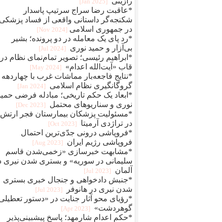
رازینی
[2025 Jan]
*عاقبت رضا سراج سرتيپ پاسدار
شکنجه‌گر داستانی واقعی از فساد پزشکی
در جمهوری اسلامی
[2024 Nov]
*رد پای یک معامله در دو پرونده؛ بشیر
بی‌آزار و حمید نوری
[2024 Jul]
*ابراهیم رئیسی؛ تصویر تمام‌نمای نظام در
قاب «آیت‌الله اعدام»
[2024 May]
*نتایج فاجعه‌بار مماشات غرب با چهاردهه
گروگانگیری نظام اسلامی
[2024 Jan]
*ابعاد یک حکم تاریخی؛ مبادله فرضی حمید
نوری و سناریوهای محتمل
[2023 Dec]
*مسئولیت پزشکان بیمارستان فجر ارتش
در تراژدی آرمیتا
[2023 Oct]
*فروپاشی درونی جدّی‌ترین احتمال
فروپاشی رژیم ایران
[2023 Aug]
*مشابهت خبرسازی «زخمی‌شدن قاسم
سلیمانی در سوریه» و بستری شدن نیری د
آلمان
[2023 Jul]
*جنبش دادخواهی و جنجال خبری بستری
شدن نیری در هانوفر
[2023 Jul]
*رؤیای محو آثار جنایت در «دستور تعطیلی
گوهردشت»
[2023 Apr]
*حکم اعدام شارمهد؛ پاسخ پیشبینی‌پذیر