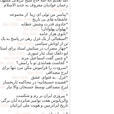
آمد تقدیم آیه الله حاج شیخ کربلائی مشهد
رحمان غوادیان معروف به جدید الاسلام
[2020 Dec]
*پیامبر من توئی ای زیبا از مجموعه
عاشقانه های بی تاریخ
[2020 Dec]
*جادوی قدرت وشش خطابه
[2020 Dec]
*پهلوان پهلوانان!
[2020 Dec]
*بانوی هزار جامه
[2020 Dec]
*استقبالی از یک غزل رهی در پاسخ به یک
تن از اوباش سیاسی
[2020 Dec]
*چهار مضراب در ستایش استاد برای استاد
ابو دلقک تنبک تبار تنبوری
[2020 Dec]
*و چنین گفت اسماعیل مرتد
[2020 Dec]
* کجاست همانندی تو با رامش؟
[2020 Dec]
*سرودت را فراموش مکن مرد تنها برای
ایرج مصداقی
[2020 Dec]
*غزل . به فتوای عشق
[2020 Nov]
*قصیده حسنخانیه/ در محاکمه تاریخساز
ایرج مصداقی توسط حسنخان والا تبار
020
Nov]
* پیروزی ایران بر رم و شکست
والریانوس هفت نوامبر شانزده آبان برگی ا
تاریخ ایرانزمین و هویت ملی ایرانیان
[2020
Nov]
*وتو باید باشی نسرین