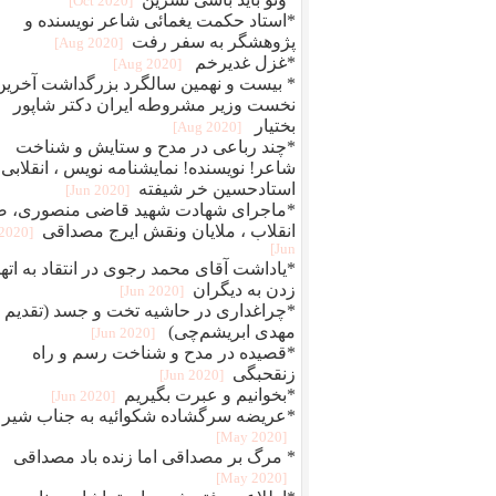
[2020 Oct]
*استاد حکمت یغمائی شاعر نویسنده و
پژوهشگر به سفر رفت
[2020 Aug]
*غزل غدیرخم
[2020 Aug]
* بیست و نهمین سالگرد بزرگداشت آخرین
نخست وزیر مشروطه ایران دکتر شاپور
بختیار
[2020 Aug]
*چند رباعی در مدح و ستایش و شناخت
شاعر! نویسنده! نمایشنامه نویس ، انقلابی
استادحسین خر شیفته
[2020 Jun]
*ماجرای شهادت شهید قاضی منصوری، ض
انقلاب ، ملایان ونقش ایرج مصداقی
[2020
Jun]
*یاداشت آقای محمد رجوی در انتقاد به اته
زدن به دیگران
[2020 Jun]
*چراغداری در حاشیه تخت و جسد (تقدیم ب
مهدی ابریشم‌چی)
[2020 Jun]
*قصیده در مدح و شناخت رسم و راه
زنقحبگی
[2020 Jun]
*بخوانیم و عبرت بگیریم
[2020 Jun]
*عریضه سرگشاده شکوائیه به جناب شیر
[2020 May]
* مرگ بر مصداقی اما زنده باد مصداقی
[2020 May]