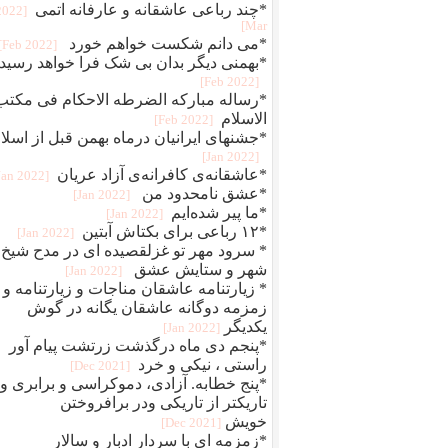
*چند رباعی عاشقانه و عارفانه اتمی
[2022
Mar]
*می دانم شکست خواهم خورد
[2022 Feb]
*بهمنی دیگر بدان بی شک فرا خواهد رسید
[2022 Feb]
*رساله مبارکه الضرطه الاحکام فی مکتب
الاسلام
[2022 Feb]
*جشنهای ایرانیان درماه بهمن قبل از اسلا
[2022 Jan]
*عاشقانه‌ی کافرانه‌ی آزاد عریان
[2022 Jan]
*عشق نامحدود من
[2022 Jan]
*ما پیر شده‌ایم
[2022 Jan]
*۱۲ رباعی برای بکتاش آبتین
[2022 Jan]
* سرود مهر تو غزلقصیده ای در مدح شیخ
شهر و ستایش عشق
[2022 Jan]
* زیارتنامه عاشقان مناجات و زیارتنامه و
زمزمه دوگانه عاشقان یگانه در گوش
یکدیگر
[2022 Jan]
*پنجم دی ماه درگذشت زرتشت پیام آور
راستی ، نیکی و خرد
[2021 Dec]
*پنج خطابه. آزادی، دموکراسی و برابری و
تاریکتر از تاریکی ودر برافروختن
خویش
[2021 Dec]
*زمزمه ای با سردار ادبار و سالار