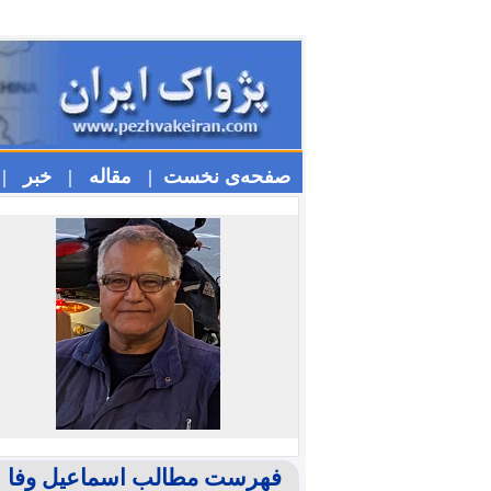
صفحه‌ی نخست |
مقاله |
خبر |
فهرست مطالب اسماعیل وفا