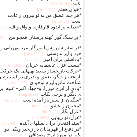
نکبت
[2021 Dec]
*خوان هفتم
[2021 Dec]
*هر چند عشق من به تو بیرون ز غایت
است
[2021 Dec]
*خطابه پر اندوه قارقاریه و واق واقیه
021
Nov]
* بر سنگ گور کهنه پرستان همچو من
2021
Nov]
*در سفر سیروس آموزگار مرد مهربانی و
خرد و ایراندوستی
[2021 Nov]
*یاداشتی برای امیر
[2021 Oct]
*بیست غزل عاشقانه عریان
[2021 Sep]
*حرکت تاریخساز سعید بهبهانی یک حرکت
تاریخساز دیگر، تعمق و تدبری در لمپنیزم و
شناخت ماتریالیزم توحیدی
[2021 Aug]
*یادی از ایرج میرزا، و«جهاد اکبر» علیه ایر
ی دیگر و برخی نکات
[2021 Aug]
*سگبان از سفر باز آمده است
[2021 Jul]
*مجنون ز عشق
[2021 Jul]
*عزل نگار
[2021 Jul]
*غزل/ تو زیبایی
[2021 Jul]
*سند افتخار! برای نسلهای آینده
[2021 Jul]
*در دفاع از قهرمانان در زنجیر ویکی دو
نکته در مورد ایرج مصداقی
[2021 Jul]