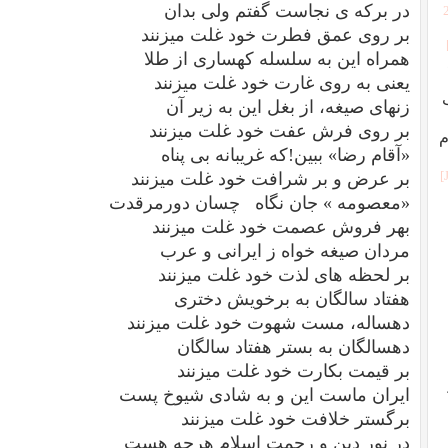
در برکه ی نجاست گفتم ولی بدان
بر روی عمق فطرت خود غلت میزنند
همراه این به سلسله کهساری از طلا
یعنی به روی غارت خود غلت میزنند
زنهای صیغه، از بغل این به زیر آن
بر روی فرش عفت خود غلت میزنند
م
«آقام رضا» ببین!که غریبانه بی پناه
بر عرض و بر شرافت خود غلت میزنند
«معصومه » جان نگاه چسان دورمرقدت
بهر فروش عصمت خود غلت میزنند
مردان صیغه خواه ز ایرانی و عرب
بر لحظه های لذت خود غلت میزنند
هفتاد سالگان به برخویش دختری
دهساله، مست شهوت خود غلت میزنند
دهسالگان به بستر هفتاد سالگان
بر قیمت بکارت خود غلت میزنند
ایران ماست این و به شادی شیوخ پست
برگستر خلافت خود غلت میزنند
در نور دین و رحمت اسلام هرچه هست