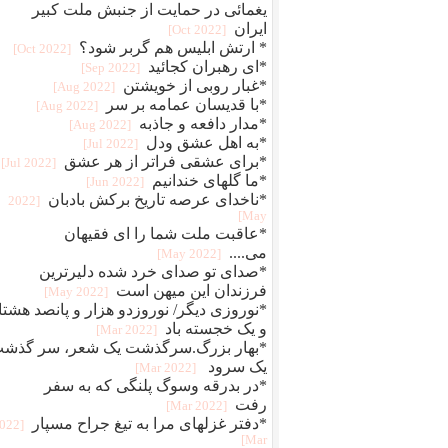
یغمائی در حمایت از جنبش ملت کبیر
ایران
[2022 Oct]
* ارتش ابلیس هم گربر شود؟
[2022 Oct]
*ای رهبران کجائید
[2022 Sep]
*غبار روبی از خویشتن
[2022 Aug]
*با قدیسان عمامه بر سر
[2022 Aug]
*مدار دافعه و جاذبه
[2022 Aug]
*به اهل عشق ودل
[2022 Jul]
*برای عشقی فراتر از هر عشق
[2022 Jul]
*ما گلهای خندانیم
[2022 Jun]
*ناخدای عرصه تاریخ برکش بادبان
[2022
May]
*عاقبت ملت شما را ای فقیهان
می....
[2022 May]
*صدای تو صدای خرد شده دلیرترین
فرزندان این میهن است
[2022 May]
*نوروزی دیگر/ نوروزدو هزار و پانصد هشتا
و یک خجسته باد
[2022 Mar]
*بهار بزرگ.سرگذشت یک شعر، سر گذش
یک سرود
[2022 Mar]
*در بدرقه وسوگ پلنگی که به سفر
رفت
[2022 Mar]
*دفتر غزلهای مرا به تیغ جراح مسپار
2022
Mar]