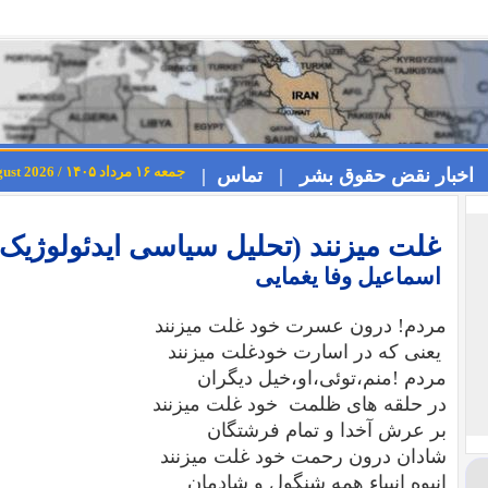
جمعه ۱۶ مرداد ۱۴۰۵ / Friday 7th August 2026
اخبار نقض حقوق بشر |
تماس |
غلت میزنند (تحلیل سیاسی ایدئولوژیک 
اسماعیل وفا یغمایی
مردم! درون عسرت خود غلت میزنند
یعنی که در اسارت خودغلت میزنند
مردم !منم،توئی،او،خیل دیگران
در حلقه های ظلمت خود غلت میزنند
بر عرش آخدا و تمام فرشتگان
شادان درون رحمت خود غلت میزنند
انبوه انبیاء همه شنگول و شادمان