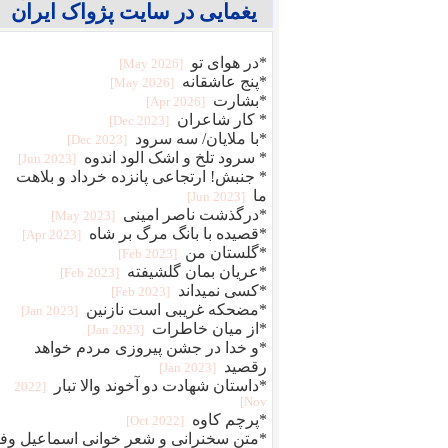
یغمایی در سایت پژواک ایران
*در هوای تو
[2026 May]
*پنج عاشقانه
[2026 May]
*بشارت
[2026 Apr]
* کار شاعران
[2023 Dec]
*با ملایان/ سه سرود
[2023 Dec]
* سرود تلخ و اشک الود اندوه
[2023 Jun]
* جنبش! ارتجاعی پانزده خرداد و بلاهت
ما
[2023 Jun]
*درگذشت ناصر امینی
[2023 May]
*قصیده با بانگ مرگ بر شاه
[2023 Apr]
*گلستان من
[2023 Feb]
*عریان بمان گلشیفته
[2023 Feb]
*کسی نمیداند
[2023 Feb]
*مضحکه غریبی است نازنین
[2023 Jan]
*از میان خاطرات
[2023 Jan]
*و خدا در جشن پیروزی مردم خواهد
رقصید
[2023 Jan]
*داستان شهادت دو آخوند والا تبار
[2022
Nov]
*پرچم کاوه
[2022 Oct]
*متن سخنرانی و شعر خوانی اسماعیل وفا