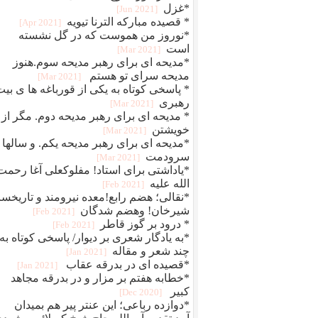
*غزل
[2021 Jun]
* قصیده مبارکه الترنا تیویه
[2021 Apr]
*نوروز من هموست که در گل نشسته
است
[2021 Mar]
*مدیحه ای برای رهبر مدیحه سوم.هنوز
مدیحه سرای تو هستم
[2021 Mar]
* پاسخی کوتاه به یکی از قورباغه ها ی بی
رهبری
[2021 Mar]
* مدیحه ای برای رهبر مدیحه دوم. مگر از
خویشتن
[2021 Mar]
*مدیحه ای برای رهبر مدیحه یکم. و سالها
سرودمت
[2021 Mar]
*یاداشتی برای استاد! مفلوکعلی آغا رحمت
الله علیه
[2021 Feb]
*نقالی؛ هضم رابع!معده نیرومند و تاریخسا
شیرخان! وهضم شدگان
[2021 Feb]
* درود بر گوز قاطر
[2021 Feb]
*به یادگار شعری بر دیوار/ پاسخی کوتاه به
چند شعر و مقاله
[2021 Jan]
*قصیده ای در بدرقه عقاب
[2021 Jan]
*خطابه هفتم بر مزار و در بدرقه مجاهد
کبیر
[2020 Dec]
*دوازده رباعی؛ این عنتر پیر هم بمیدان