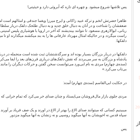
ی
پس تلاشها شروع میشود. و چهره ای تازه که آبروئی دارد و حیثیتی!
ظاهرا حضرتش !تخم و ترکه عبید زاکانی و ایرج میرزا ویغما جندقی و امثالهم است اما 
ضعفشان را شناخت و در آنان به دنبال خلق جدید و به دنبال طلحک دلقک دربار سلطان
ربانی، ابوالازهری مسعود. تا نتوانند بیندیشند که آخر در اروپا با هوشیاری پلیس ا
راست میگردد و در حالیکه امثال مهرداد عارفانی ها را به بند میکشند میگذارند او تا 
دلقکها.
دلقکها در دربار بزرگان بسیار بوده اند و سرگذشتشان ثبت شده است منجمله در درب
پادشاه و بزرگان به سر می‌بردند که نقش دلقک‌های درباری قرن‌های بعد را ایفا می‌کردن
(سده‌ی چهارم) مردی به نام ابی‌ورد می‌توانست سخن گفتن و حرکات دیگران را مانند خو
بی‌تاب می‌کرد.»
در حکایت ابی‌القاسم (سده‌ی چهارم) آمده:
مردی جلوی بازار مال‌فروشان می‌ایستاد و چنان صدای خر می‌کرد که تمام خرانی که صد
[2
میبینیم کسانی که میتوانند صدای الاغ را بهتر از الاغ در اورند و یک صف فریاد بر آورن
سپاه قدس نه اخویشان به آنها میگوید روسپی و نه زنشان به انها میگوید مزدور
ز
پس