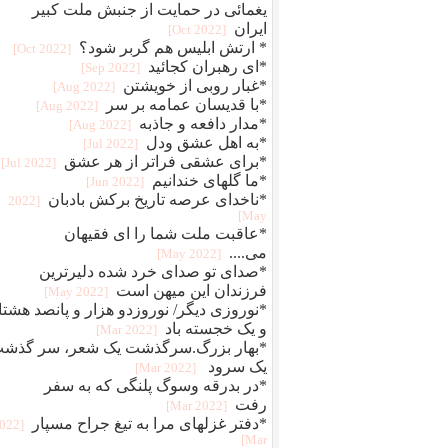
یغمائی در حمایت از جنبش ملت کبیر
ایران
[2022 Oct]
* ارتش ابلیس هم گربر شود؟
[2022 Oct]
*ای رهبران کجائید
[2022 Sep]
*غبار روبی از خویشتن
[2022 Aug]
*با قدیسان عمامه بر سر
[2022 Aug]
*مدار دافعه و جاذبه
[2022 Aug]
*به اهل عشق ودل
[2022 Jul]
*برای عشقی فراتر از هر عشق
[2022 Jul]
*ما گلهای خندانیم
[2022 Jun]
*ناخدای عرصه تاریخ برکش بادبان
[2022
May]
*عاقبت ملت شما را ای فقیهان
می....
[2022 May]
*صدای تو صدای خرد شده دلیرترین
فرزندان این میهن است
[2022 May]
*نوروزی دیگر/ نوروزدو هزار و پانصد هشتا
و یک خجسته باد
[2022 Mar]
*بهار بزرگ.سرگذشت یک شعر، سر گذش
یک سرود
[2022 Mar]
*در بدرقه وسوگ پلنگی که به سفر
رفت
[2022 Mar]
*دفتر غزلهای مرا به تیغ جراح مسپار
2022
Mar]