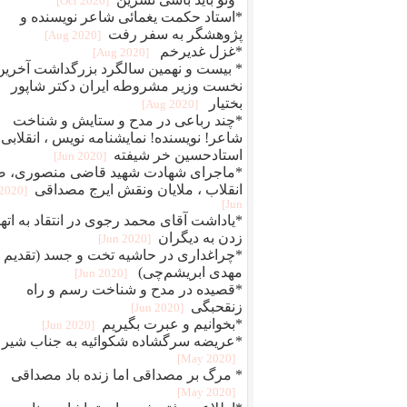
[2020 Oct]
*استاد حکمت یغمائی شاعر نویسنده و
پژوهشگر به سفر رفت
[2020 Aug]
*غزل غدیرخم
[2020 Aug]
* بیست و نهمین سالگرد بزرگداشت آخرین
نخست وزیر مشروطه ایران دکتر شاپور
بختیار
[2020 Aug]
*چند رباعی در مدح و ستایش و شناخت
شاعر! نویسنده! نمایشنامه نویس ، انقلابی
استادحسین خر شیفته
[2020 Jun]
*ماجرای شهادت شهید قاضی منصوری، ض
انقلاب ، ملایان ونقش ایرج مصداقی
[2020
Jun]
*یاداشت آقای محمد رجوی در انتقاد به اته
زدن به دیگران
[2020 Jun]
*چراغداری در حاشیه تخت و جسد (تقدیم ب
مهدی ابریشم‌چی)
[2020 Jun]
*قصیده در مدح و شناخت رسم و راه
زنقحبگی
[2020 Jun]
*بخوانیم و عبرت بگیریم
[2020 Jun]
*عریضه سرگشاده شکوائیه به جناب شیر
[2020 May]
* مرگ بر مصداقی اما زنده باد مصداقی
[2020 May]