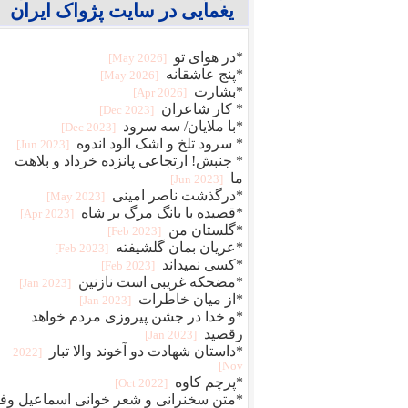
یغمایی در سایت پژواک ایران
*در هوای تو
[2026 May]
*پنج عاشقانه
[2026 May]
*بشارت
[2026 Apr]
* کار شاعران
[2023 Dec]
*با ملایان/ سه سرود
[2023 Dec]
* سرود تلخ و اشک الود اندوه
[2023 Jun]
* جنبش! ارتجاعی پانزده خرداد و بلاهت
ما
[2023 Jun]
*درگذشت ناصر امینی
[2023 May]
*قصیده با بانگ مرگ بر شاه
[2023 Apr]
*گلستان من
[2023 Feb]
*عریان بمان گلشیفته
[2023 Feb]
*کسی نمیداند
[2023 Feb]
*مضحکه غریبی است نازنین
[2023 Jan]
*از میان خاطرات
[2023 Jan]
*و خدا در جشن پیروزی مردم خواهد
رقصید
[2023 Jan]
*داستان شهادت دو آخوند والا تبار
[2022
Nov]
*پرچم کاوه
[2022 Oct]
*متن سخنرانی و شعر خوانی اسماعیل وفا