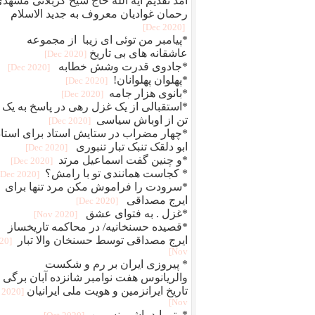
آمد تقدیم آیه الله حاج شیخ کربلائی مشهد
رحمان غوادیان معروف به جدید الاسلام
[2020 Dec]
*پیامبر من توئی ای زیبا از مجموعه
عاشقانه های بی تاریخ
[2020 Dec]
*جادوی قدرت وشش خطابه
[2020 Dec]
*پهلوان پهلوانان!
[2020 Dec]
*بانوی هزار جامه
[2020 Dec]
*استقبالی از یک غزل رهی در پاسخ به یک
تن از اوباش سیاسی
[2020 Dec]
*چهار مضراب در ستایش استاد برای استاد
ابو دلقک تنبک تبار تنبوری
[2020 Dec]
*و چنین گفت اسماعیل مرتد
[2020 Dec]
* کجاست همانندی تو با رامش؟
[2020 Dec]
*سرودت را فراموش مکن مرد تنها برای
ایرج مصداقی
[2020 Dec]
*غزل . به فتوای عشق
[2020 Nov]
*قصیده حسنخانیه/ در محاکمه تاریخساز
ایرج مصداقی توسط حسنخان والا تبار
020
Nov]
* پیروزی ایران بر رم و شکست
والریانوس هفت نوامبر شانزده آبان برگی ا
تاریخ ایرانزمین و هویت ملی ایرانیان
[2020
Nov]
*وتو باید باشی نسرین