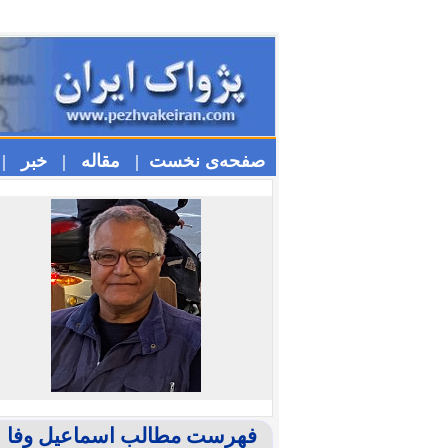
صفحه‌ی نخست |
مقاله |
خبر |
فهرست مطالب اسماعیل وفا