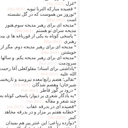
*غزل
[2021 Jun]
* قصیده مبارکه الترنا تیویه
[2021 Apr]
*نوروز من هموست که در گل نشسته
است
[2021 Mar]
*مدیحه ای برای رهبر مدیحه سوم.هنوز
مدیحه سرای تو هستم
[2021 Mar]
* پاسخی کوتاه به یکی از قورباغه ها ی بی
رهبری
[2021 Mar]
* مدیحه ای برای رهبر مدیحه دوم. مگر از
خویشتن
[2021 Mar]
*مدیحه ای برای رهبر مدیحه یکم. و سالها
سرودمت
[2021 Mar]
*یاداشتی برای استاد! مفلوکعلی آغا رحمت
الله علیه
[2021 Feb]
*نقالی؛ هضم رابع!معده نیرومند و تاریخسا
شیرخان! وهضم شدگان
[2021 Feb]
* درود بر گوز قاطر
[2021 Feb]
*به یادگار شعری بر دیوار/ پاسخی کوتاه به
چند شعر و مقاله
[2021 Jan]
*قصیده ای در بدرقه عقاب
[2021 Jan]
*خطابه هفتم بر مزار و در بدرقه مجاهد
کبیر
[2020 Dec]
*دوازده رباعی؛ این عنتر پیر هم بمیدان