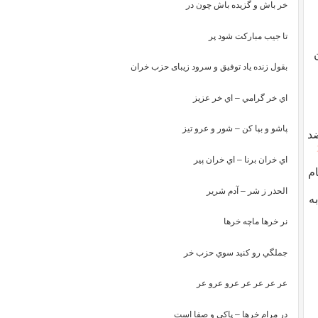
خر باش و گزیده باش چون در
تا جیب مبارکت شود پر
بقول زنده یاد توفیق و سرود زیبای حزب خران
اي خر گرامي – اي خر عزيز
پاشو و بپا كن – شور و عرو تيز
د
اي خران برنا – اي خران پير
ام
الحذر ز شر – آدم شرير
ه
نر خرها ماچه خرها
جملگي رو كنيد سوي حزب خر
عر عر عر عر عرو عرو عر
در مرام خرها – پاكي و صفا است