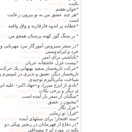
نکبت
[2021 Dec]
*خوان هفتم
[2021 Dec]
*هر چند عشق من به تو بیرون ز غایت
است
[2021 Dec]
*خطابه پر اندوه قارقاریه و واق واقیه
021
Nov]
* بر سنگ گور کهنه پرستان همچو من
2021
Nov]
*در سفر سیروس آموزگار مرد مهربانی و
خرد و ایراندوستی
[2021 Nov]
*یاداشتی برای امیر
[2021 Oct]
*بیست غزل عاشقانه عریان
[2021 Sep]
*حرکت تاریخساز سعید بهبهانی یک حرکت
تاریخساز دیگر، تعمق و تدبری در لمپنیزم و
شناخت ماتریالیزم توحیدی
[2021 Aug]
*یادی از ایرج میرزا، و«جهاد اکبر» علیه ایر
ی دیگر و برخی نکات
[2021 Aug]
*سگبان از سفر باز آمده است
[2021 Jul]
*مجنون ز عشق
[2021 Jul]
*عزل نگار
[2021 Jul]
*غزل/ تو زیبایی
[2021 Jul]
*سند افتخار! برای نسلهای آینده
[2021 Jul]
*در دفاع از قهرمانان در زنجیر ویکی دو
نکته در مورد ایرج مصداقی
[2021 Jul]