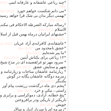
*چند رباعی عاشقانه و عارفانه اتمی
[2022
Mar]
*می دانم شکست خواهم خورد
[2022 Feb]
*بهمنی دیگر بدان بی شک فرا خواهد رسید
[2022 Feb]
*رساله مبارکه الضرطه الاحکام فی مکتب
الاسلام
[2022 Feb]
*جشنهای ایرانیان درماه بهمن قبل از اسلا
[2022 Jan]
*عاشقانه‌ی کافرانه‌ی آزاد عریان
[2022 Jan]
*عشق نامحدود من
[2022 Jan]
*ما پیر شده‌ایم
[2022 Jan]
*۱۲ رباعی برای بکتاش آبتین
[2022 Jan]
* سرود مهر تو غزلقصیده ای در مدح شیخ
شهر و ستایش عشق
[2022 Jan]
* زیارتنامه عاشقان مناجات و زیارتنامه و
زمزمه دوگانه عاشقان یگانه در گوش
یکدیگر
[2022 Jan]
*پنجم دی ماه درگذشت زرتشت پیام آور
راستی ، نیکی و خرد
[2021 Dec]
*پنج خطابه. آزادی، دموکراسی و برابری و
تاریکتر از تاریکی ودر برافروختن
خویش
[2021 Dec]
*زمزمه ای با سردار ادبار و سالار