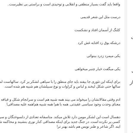
واقعا باید گفت بسیار منطقی و انقلابی و توحیدی است و براستی بی نظیرست..
درست مثل این شعر قدیمی
کلنگ از آسمان افتاد و نشکست
ت
درشکه بوق زد افتابه غش کرد
یکی میمرد زدرد بینوائی
یکی میگفت خیار چنبر میخواهی
برای اینکه این تئوری جا بیفتد باید جای منطق را با سیاهی لشکر پر کرد. سالهاست 
ز
سالها حتی شکل لبخند و لباس و کراوات و نوع سبیلشان هم شبیه هم شده است.
ادم وقتی مقالاتشان را میخواند می بیند همه شبیه هم است و سرانجام شکل و قیاف
معنای وحدت وجود سیاسی عقیدتی. همه با هم! همه شبیه هم!همه علیه مصداقی!
دهسال است این لشکر مومن دارد تلاش میکند. متاسفانه تعدادی از دلسوختگان و سرد
کسی پر نکرده است. در جنگ جدید برای اینکه مصداقی کنار نوری بنشیند و محاکمه شود
ایند. اگر شاعر و طنز نویس هم باشد بهتر تر!