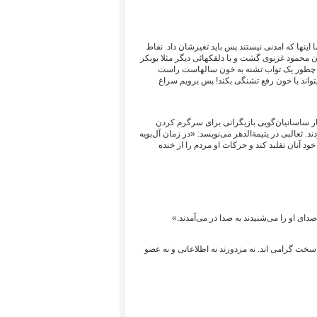
اینها که امدنی نیستند پس باید تغیرشان داد. نقاط
 محمود غزنوی گشت و یا دلقکهائی دیگر مثلا بوبکر
منیتی چطور یک تواب تشنه به خون سالهاست راست
میتواند با خون رفع تشنگی بکند! پس برویم سراغ
ار ساسانیان‌گویی بازیگرانی برای سرگرم کردن
د. ثعالبی در یتیمةالدهر می‌نویسد: «در زمان آل‌بویه
د آنان تقلید کند و حرکات او مردم را از خنده
ای او را می‌شنیدند به صدا در می‌آمدند.»
د سخت گرامی اند. نه مزدورند نه اطلاعاتی و نه عضو