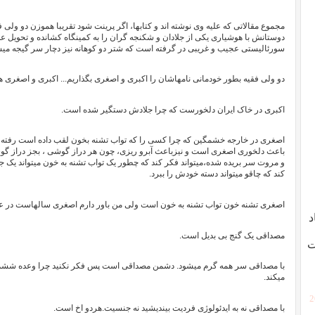
مجموع مقالاتی که علیه وی نوشته اند و کتابها، اگر پرینت شود تقریبا هموزن دو ولی
دوستانش با هوشیاری یکی از جلادان و شکنجه گران را به کمینگاه کشانده و تحویل عد
سورئالیستی عجیب و غریبی در گرفته است که شتر دو کوهانه نیز دچار سر گیجه میش
دو ولی فقیه بطور خودمانی نامهاشان را اکبری و اصغری بگذاریم... اکبری و اصغری هرد
اکبری در خاک ایران دلخورست که چرا جلادش دستگیر شده است.
اصغری در خارجه خشمگین که چرا کسی را که تواب تشنه بخون لقب داده است رفته و
باعث دلخوری اصغری است و نیزباعث آبرو ریزی، چون هر دراز گوشی ، بجز دراز گ
و مروت سر بریده شده،میتواند فکر کند که چطور یک تواب تشنه به خون میتواند یک 
کند که چاقو میتواند دسته خودش را ببرد.
اصغری تشنه خون تواب تشنه به خون است ولی من باور دارم اصغری سالهاست در ع
د
مصداقی یک گنج بی بدیل است.
ت
با مصداقی سر همه گرم میشود. دشمن مصداقی است پس فکر نکنید چرا وعده ششماهه
میکند.
[
با مصداقی نه به ایدئولوژی فردیت بیندیشید نه جنسیت.هردو اخ است.