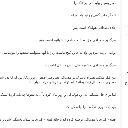
صبر بسیار بباید پدر پیر فلک را
تا دگر مادر گیتی چو تو تواب بزاید
[2
خلاء مصداقی هولناک است پس:
[
مرگ بر مصداقی و زنده باد مصداقی تا بتوانیم ادامه دهیم.
تواب . بریده. مزدور. واداده خائن گنج ماست زیرا با آنها میتوانیم ضعفها را بپوشانیم
مرگ بر مصداقی و شیره مال شدن مسائل ادامه یابد.
من فکر میکنم همراه با مرگ بر مصداقی هم رهبر اصغر از پروردگارش که قاعد
ج
صد و بیست سال زنده بماند تا او بتواند بر خرهای مراد سوار باشد .
اما برای حل مشکلی به این هولناکی و زور تپان کردن آن به مغزها چه باید کرد؟ لشک
باید یک تئوری شگفت را پیاده کرد که:
فقیه- اکبری با مصداقی توطئه کرده اند تا جلاد فقیه - اکبری در سوئد دستگیر شود و م