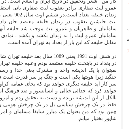
کار من شعر وتحقیق در تاریخ ایران و اسلام است. در آغ
عمرو لیث صفاری برادر یعقوب لیث صفاری بانی استقل
زندان خلیفه ب
لیث جانشین یعقوب در زندان خلیفه معتضد جان داد 
سامانیان و طاهریان و عمرو لیث موجب شد خلیفه آنها
سامانیان عمرو لیث را به زندان بکشد و بکشد . نمادی ا
م
مقابل خلیفه که این بار از بغداد به تهران آمده است.
در شش اوت 1991 یعنی 1089 سال بعد خ
در بغداد در پایتخت خلیفه معتضد بودم وعلیه خلیفه تهران
نمیتوان با یک اندیشه واحد و مشترک یعنی خدا و رسو
جنگید زیرا هویتها یکی است و جنگ بر سر قدرت است نه ن
سر کار آید خلیفه دیگری خواهد بود که بجای عمامه کراو
خواهد کرد که خدائی خیالی و انسانسوز و ضد فرهنگ ای
بالکل از این اندیشه بریدم و دست به تحقیق زدم و امر
فقط در یک چرخش سیاسی بل در یک چرخش هویتی و فر
چنین بود که من بعنوان یک مبارز سابقا مسلمان و امر
شاپور بختیار میابم.