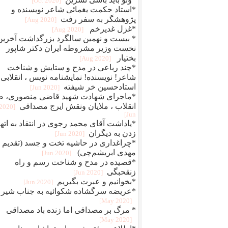
[2020 Oct]
*استاد حکمت یغمائی شاعر نویسنده و
پژوهشگر به سفر رفت
[2020 Aug]
*غزل غدیرخم
[2020 Aug]
* بیست و نهمین سالگرد بزرگداشت آخرین
نخست وزیر مشروطه ایران دکتر شاپور
بختیار
[2020 Aug]
*چند رباعی در مدح و ستایش و شناخت
شاعر! نویسنده! نمایشنامه نویس ، انقلابی
استادحسین خر شیفته
[2020 Jun]
*ماجرای شهادت شهید قاضی منصوری، ض
انقلاب ، ملایان ونقش ایرج مصداقی
[2020
Jun]
*یاداشت آقای محمد رجوی در انتقاد به اته
زدن به دیگران
[2020 Jun]
*چراغداری در حاشیه تخت و جسد (تقدیم ب
مهدی ابریشم‌چی)
[2020 Jun]
*قصیده در مدح و شناخت رسم و راه
زنقحبگی
[2020 Jun]
*بخوانیم و عبرت بگیریم
[2020 Jun]
*عریضه سرگشاده شکوائیه به جناب شیر
[2020 May]
* مرگ بر مصداقی اما زنده باد مصداقی
[2020 May]