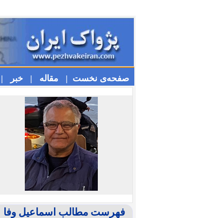
صفحه‌ی نخست |
مقاله |
خبر |
فهرست مطالب اسماعیل وفا