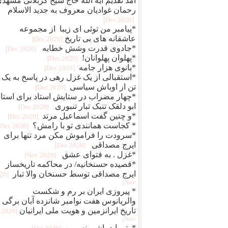
آمد تقدیم آیه الله حاج شیخ کربلائی مشهد
رحمان غوادیان معروف به جدید الاسلام
[2020 Dec]
*پیامبر من توئی ای زیبا از مجموعه
عاشقانه های بی تاریخ
[2020 Dec]
*جادوی قدرت وشش خطابه
[2020 Dec]
*پهلوان پهلوانان!
[2020 Dec]
*بانوی هزار جامه
[2020 Dec]
*استقبالی از یک غزل رهی در پاسخ به یک
تن از اوباش سیاسی
[2020 Dec]
*چهار مضراب در ستایش استاد برای استاد
ابو دلقک تنبک تبار تنبوری
[2020 Dec]
*و چنین گفت اسماعیل مرتد
[2020 Dec]
* کجاست همانندی تو با رامش؟
[2020 Dec]
*سرودت را فراموش مکن مرد تنها برای
ایرج مصداقی
[2020 Dec]
*غزل . به فتوای عشق
[2020 Nov]
*قصیده حسنخانیه/ در محاکمه تاریخساز
ایرج مصداقی توسط حسنخان والا تبار
020
Nov]
* پیروزی ایران بر رم و شکست
والریانوس هفت نوامبر شانزده آبان برگی ا
تاریخ ایرانزمین و هویت ملی ایرانیان
[2020
Nov]
*وتو باید باشی نسرین