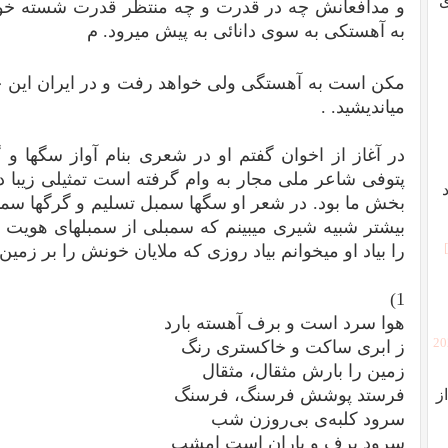
ی
و مدافعانش چه در قدرت و چه منتظر قدرت شسته خوا
به آهستکی به سوی دانائی به پیش میرود. م
مکن است به آهستگی ولی خواهد رفت و در ایران این ح
میاندیشید. .
در آغاز از اخوان گفتم او در شعری بنام آواز سگها و
پتوفی شاعر ملی مجار به وام گرفته است تمثیلی زیبا دا
بخش ما بود. در شعر او سگها سمبل تسلیم و گرگها سمب
بیشتر شبیه شیری میبینم که سمبلی از سمبلهای هویت 
را بیاد او میخوانم بیاد روزی که ملایان خونش را بر زمین 
1)
هوا سرد است و برف آهسته بارد
[2
ز ابری ساکت و خاکستری رنگ
زمین را بارش مثقال، مثقال
فرستد پوشش فرسنگ، فرسنگ
ز
سرود کلبه‌ی بی‌روزن شب
سرود برف و باران است امشب