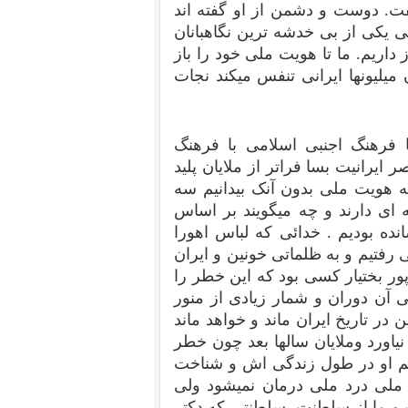
گفت. دوست و دشمن از او گفته اند
 یکی از بی خدشه ترین نگاهبانان
اریم. ما تا هویت ملی خود را باز
میلیونها ایرانی تنفس میکند نجات
 فرهنگ اجنبی اسلامی با فرهنگ
ایرانیت بسا فراتر از ملایان پلید
به هویت ملی بدون آنک بیدانیم سه
ه ای دارند و چه میگویند بر اساس
نده بودیم . خدائی که لباس اهورا
رفتیم و به ظلماتی خونین و ایران
ور بختیار کسی بود که این خطر را
 آن دوران و شمار زیادی از منور
در تاریخ ایران ماند و خواهد ماند
یاورد وملایان سالها بعد چون خطر
یکنم او در طول زندگی اش و شناخت
ملی درد ملی درمان نمیشود ولی
ت و ما از سلطنت ،سلطنتی که دکتر