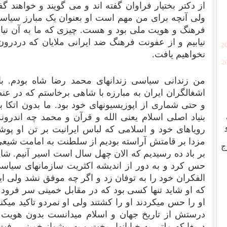
از دکتر بختیار فراوان گفته اند و می گویند و خواهند 
ولی آنچه برای من مهم است او بعنوان یک مبارز سیاسی
فرهنگ و هویت ملی بود و هست. چیزی که ما به آن نیاز د
نیابیم و از عفونت فرهنگ ضد ایرانی ملایان که دردرون 
[2
نخواهیم یافت.
[
من زندانی سیاسی زندانهای محمد رضا شاه بودم. با
اشغالگران ایران به مبارزه با شاهی برخاستم که در عنصر 
و حتی شماری از اپوزیسیونهای خود بود. ما بدون اتکا 
بنیاد اصلی اسلام یعنی الله و قرآن و محمد چه اندرون
رویاهای خود و اسلامی که لباس ایرانیت بر تن او پوشا
مزدا بر قامتش آراسته بودیم از سلطنت به امامت شیعی 
ج
بر باد ده رسیدیم که الان چهل سال است اسیر آنیم. شاپ
حس کرد و به دور از اندیشه اکثریت سازمانهای سیاسی
الفکران خود را به توفان زد و اگر چه موفق نشد ولی این 
که او شاید تنها کسی بود که در مقابل خمینی سر فرود ن
او را حس میکردند او را کشتند ولی او نمردو تاکید م
درستش از تاریخ جهان و اسلام میدانست بدون هویت 
دریغا که ملتی به خیابانها ریخت و به پیشواز خمینی رف