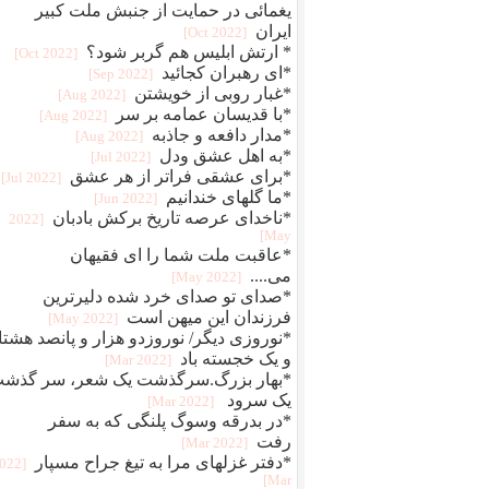
یغمائی در حمایت از جنبش ملت کبیر
ایران
[2022 Oct]
* ارتش ابلیس هم گربر شود؟
[2022 Oct]
*ای رهبران کجائید
[2022 Sep]
*غبار روبی از خویشتن
[2022 Aug]
*با قدیسان عمامه بر سر
[2022 Aug]
*مدار دافعه و جاذبه
[2022 Aug]
*به اهل عشق ودل
[2022 Jul]
*برای عشقی فراتر از هر عشق
[2022 Jul]
*ما گلهای خندانیم
[2022 Jun]
*ناخدای عرصه تاریخ برکش بادبان
[2022
May]
*عاقبت ملت شما را ای فقیهان
می....
[2022 May]
*صدای تو صدای خرد شده دلیرترین
فرزندان این میهن است
[2022 May]
*نوروزی دیگر/ نوروزدو هزار و پانصد هشتا
و یک خجسته باد
[2022 Mar]
*بهار بزرگ.سرگذشت یک شعر، سر گذش
یک سرود
[2022 Mar]
*در بدرقه وسوگ پلنگی که به سفر
رفت
[2022 Mar]
*دفتر غزلهای مرا به تیغ جراح مسپار
2022
Mar]