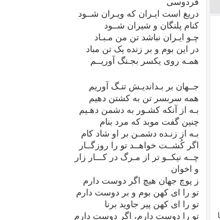
فردوسی
دریغ است ایـران که ویـران شــود
کنام پلنگان و شیران شــود
چـو ایـران نباشد تن من مـبـاد
در این بوم و بر زنده یک تن مباد
همـه روی یکسر بجـنگ آوریــم
جــهان بر بـداندیـش تنـگ آوریم
همه سربسر تن به کشتن دهیم
بـه از آنکه کشـور به دشمن دهـیم
چنین گفت موبد که مرد بنام
بـه از زنـده دشمـن بر او شاد کام
اگر کُشــت خواهــد تو را روزگــار
چــه نیکــو تر از مـرگ در کـــار زار
و اخوان
ز پوچ جهان هیچ اگر دوست دارم
تو را ای کهن بوم و بر دوست دارم
تو را ای کهن پیر جاوید برنا
تو را دوست دارم، اگر دوست دارم