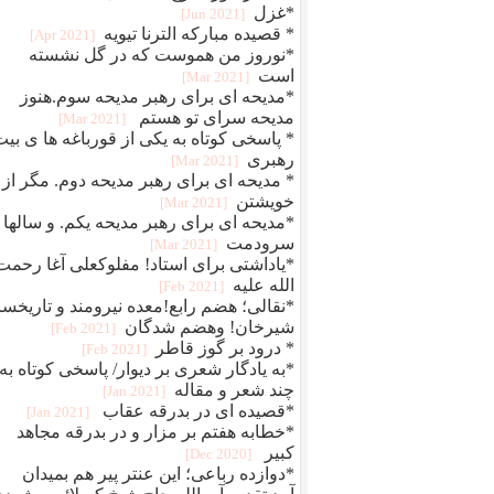
*غزل
[2021 Jun]
* قصیده مبارکه الترنا تیویه
[2021 Apr]
*نوروز من هموست که در گل نشسته
است
[2021 Mar]
*مدیحه ای برای رهبر مدیحه سوم.هنوز
مدیحه سرای تو هستم
[2021 Mar]
* پاسخی کوتاه به یکی از قورباغه ها ی بی
رهبری
[2021 Mar]
* مدیحه ای برای رهبر مدیحه دوم. مگر از
خویشتن
[2021 Mar]
*مدیحه ای برای رهبر مدیحه یکم. و سالها
سرودمت
[2021 Mar]
*یاداشتی برای استاد! مفلوکعلی آغا رحمت
الله علیه
[2021 Feb]
*نقالی؛ هضم رابع!معده نیرومند و تاریخسا
شیرخان! وهضم شدگان
[2021 Feb]
* درود بر گوز قاطر
[2021 Feb]
*به یادگار شعری بر دیوار/ پاسخی کوتاه به
چند شعر و مقاله
[2021 Jan]
*قصیده ای در بدرقه عقاب
[2021 Jan]
*خطابه هفتم بر مزار و در بدرقه مجاهد
کبیر
[2020 Dec]
*دوازده رباعی؛ این عنتر پیر هم بمیدان