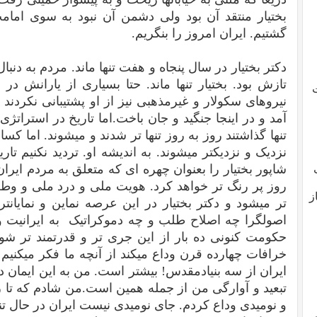
بختیار منتقد آن بود ولی دشمن آن نبود به سوی امام
گشتیم. ایران امروز را بنگریم.
دکتر بختیار در سال پنجاه و هفت تنها ماند. مردم به دنبا
تازش بود. بختیار تنها ماند. حتا بسیاری از یارانش در ج
ت
نیروهای سکولار و غیرمذهبی نیز از او پشتیبانی نکردند و
آمد و در اینجا جنگید و جان باخت.اما تاریخ در استراتژی 
تنها گذاشتند روز به روز تنها تر شدند و میشوند. اما کسان
نزدیک و نزدیکتر میشوند. به اندیشه او. تردید نکنیم تا
شاپور بختیار را بعنوان چهره ای که متعلق به مردم ایران
روز پر رنگ تر خواهد کرد. هویت ملی و درد ملی و وط
ز
تر میشود و دکتر بختیار در این عرصه نماین و نمایان
اصولگرا چه اصلاح طلب و چه دموکراتیک به ایرانیت 
حکومت کنونی ده بار از این جری تر و قدرتمند تر شو
خرافات چهارده قرن وداع میکند از آنچه ما فکر میکنی
ایران از سه بنیادمقدس! بیشتر است. من به این ایمان د
تبعید و آوارگی من از جمله همین است.من شادم که تا زن
و نومیدی وداع کردم. جای نومیدی نیست ایران در حال