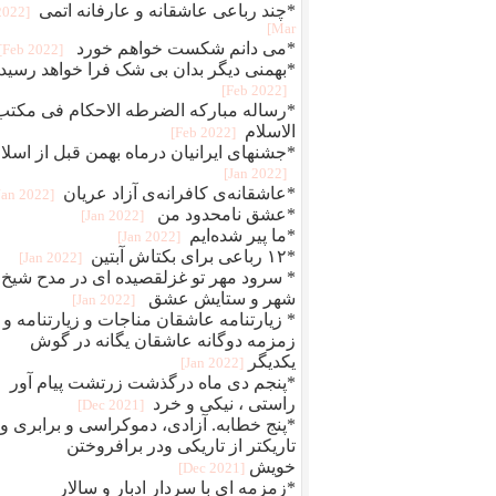
*چند رباعی عاشقانه و عارفانه اتمی
[2022
Mar]
*می دانم شکست خواهم خورد
[2022 Feb]
*بهمنی دیگر بدان بی شک فرا خواهد رسید
[2022 Feb]
*رساله مبارکه الضرطه الاحکام فی مکتب
الاسلام
[2022 Feb]
*جشنهای ایرانیان درماه بهمن قبل از اسلا
[2022 Jan]
*عاشقانه‌ی کافرانه‌ی آزاد عریان
[2022 Jan]
*عشق نامحدود من
[2022 Jan]
*ما پیر شده‌ایم
[2022 Jan]
*۱۲ رباعی برای بکتاش آبتین
[2022 Jan]
* سرود مهر تو غزلقصیده ای در مدح شیخ
شهر و ستایش عشق
[2022 Jan]
* زیارتنامه عاشقان مناجات و زیارتنامه و
زمزمه دوگانه عاشقان یگانه در گوش
یکدیگر
[2022 Jan]
*پنجم دی ماه درگذشت زرتشت پیام آور
راستی ، نیکی و خرد
[2021 Dec]
*پنج خطابه. آزادی، دموکراسی و برابری و
تاریکتر از تاریکی ودر برافروختن
خویش
[2021 Dec]
*زمزمه ای با سردار ادبار و سالار