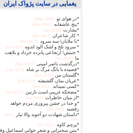
یغمایی در سایت پژواک ایران
*در هوای تو
[2026 May]
*پنج عاشقانه
[2026 May]
*بشارت
[2026 Apr]
* کار شاعران
[2023 Dec]
*با ملایان/ سه سرود
[2023 Dec]
* سرود تلخ و اشک الود اندوه
[2023 Jun]
* جنبش! ارتجاعی پانزده خرداد و بلاهت
ما
[2023 Jun]
*درگذشت ناصر امینی
[2023 May]
*قصیده با بانگ مرگ بر شاه
[2023 Apr]
*گلستان من
[2023 Feb]
*عریان بمان گلشیفته
[2023 Feb]
*کسی نمیداند
[2023 Feb]
*مضحکه غریبی است نازنین
[2023 Jan]
*از میان خاطرات
[2023 Jan]
*و خدا در جشن پیروزی مردم خواهد
رقصید
[2023 Jan]
*داستان شهادت دو آخوند والا تبار
[2022
Nov]
*پرچم کاوه
[2022 Oct]
*متن سخنرانی و شعر خوانی اسماعیل وفا