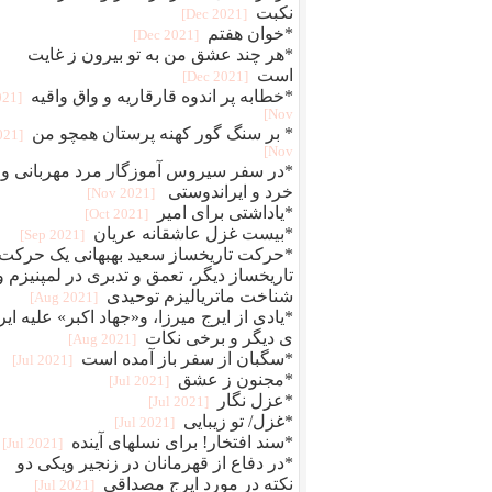
نکبت
[2021 Dec]
*خوان هفتم
[2021 Dec]
*هر چند عشق من به تو بیرون ز غایت
است
[2021 Dec]
*خطابه پر اندوه قارقاریه و واق واقیه
021
Nov]
* بر سنگ گور کهنه پرستان همچو من
2021
Nov]
*در سفر سیروس آموزگار مرد مهربانی و
خرد و ایراندوستی
[2021 Nov]
*یاداشتی برای امیر
[2021 Oct]
*بیست غزل عاشقانه عریان
[2021 Sep]
*حرکت تاریخساز سعید بهبهانی یک حرکت
تاریخساز دیگر، تعمق و تدبری در لمپنیزم و
شناخت ماتریالیزم توحیدی
[2021 Aug]
*یادی از ایرج میرزا، و«جهاد اکبر» علیه ایر
ی دیگر و برخی نکات
[2021 Aug]
*سگبان از سفر باز آمده است
[2021 Jul]
*مجنون ز عشق
[2021 Jul]
*عزل نگار
[2021 Jul]
*غزل/ تو زیبایی
[2021 Jul]
*سند افتخار! برای نسلهای آینده
[2021 Jul]
*در دفاع از قهرمانان در زنجیر ویکی دو
نکته در مورد ایرج مصداقی
[2021 Jul]