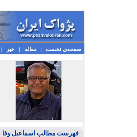
صفحه‌ی نخست |
مقاله |
خبر |
فهرست مطالب اسماعیل وفا