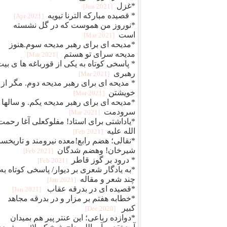
*غزل
[2021 Jun]
* قصیده مبارکه الترنا تیویه
[2021 Apr]
*نوروز من هموست که در گل نشسته
است
[2021 Mar]
*مدیحه ای برای رهبر مدیحه سوم.هنوز
مدیحه سرای تو هستم
[2021 Mar]
* پاسخی کوتاه به یکی از قورباغه ها ی بی
رهبری
[2021 Mar]
* مدیحه ای برای رهبر مدیحه دوم. مگر از
خویشتن
[2021 Mar]
*مدیحه ای برای رهبر مدیحه یکم. و سالها
سرودمت
[2021 Mar]
*یاداشتی برای استاد! مفلوکعلی آغا رحمت
الله علیه
[2021 Feb]
*نقالی؛ هضم رابع!معده نیرومند و تاریخسا
شیرخان! وهضم شدگان
[2021 Feb]
* درود بر گوز قاطر
[2021 Feb]
*به یادگار شعری بر دیوار/ پاسخی کوتاه به
چند شعر و مقاله
[2021 Jan]
*قصیده ای در بدرقه عقاب
[2021 Jan]
*خطابه هفتم بر مزار و در بدرقه مجاهد
کبیر
[2020 Dec]
*دوازده رباعی؛ این عنتر پیر هم بمیدان