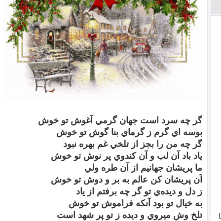
گر چه سرد است جهان گرمي آغوش تو خوش
بوسه اي گرم ز گرماي بنا گوش تو خوش
گر چه من را بجز از تلخي غم بهره نبود
ياد باد آن لب و آن كندوي پر نوش تو خوش
ما پريشان جهانيم از آن طره ولي
آن پريشان كن عالم به بر و دوش تو خوش
ز دل و ديده‌ي تو گر چه برفتم از ياد
به خيال تو بود آنكه فراموش تو خوش
تلخ وش ميروي و ديده ز تو پر شهد است