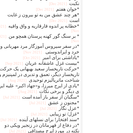
نکبت
[2021 Dec]
*خوان هفتم
[2021 Dec]
*هر چند عشق من به تو بیرون ز غایت
است
[2021 Dec]
*خطابه پر اندوه قارقاریه و واق واقیه
021
Nov]
* بر سنگ گور کهنه پرستان همچو من
2021
Nov]
*در سفر سیروس آموزگار مرد مهربانی و
خرد و ایراندوستی
[2021 Nov]
*یاداشتی برای امیر
[2021 Oct]
*بیست غزل عاشقانه عریان
[2021 Sep]
*حرکت تاریخساز سعید بهبهانی یک حرکت
تاریخساز دیگر، تعمق و تدبری در لمپنیزم و
شناخت ماتریالیزم توحیدی
[2021 Aug]
*یادی از ایرج میرزا، و«جهاد اکبر» علیه ایر
ی دیگر و برخی نکات
[2021 Aug]
*سگبان از سفر باز آمده است
[2021 Jul]
*مجنون ز عشق
[2021 Jul]
*عزل نگار
[2021 Jul]
*غزل/ تو زیبایی
[2021 Jul]
*سند افتخار! برای نسلهای آینده
[2021 Jul]
*در دفاع از قهرمانان در زنجیر ویکی دو
نکته در مورد ایرج مصداقی
[2021 Jul]