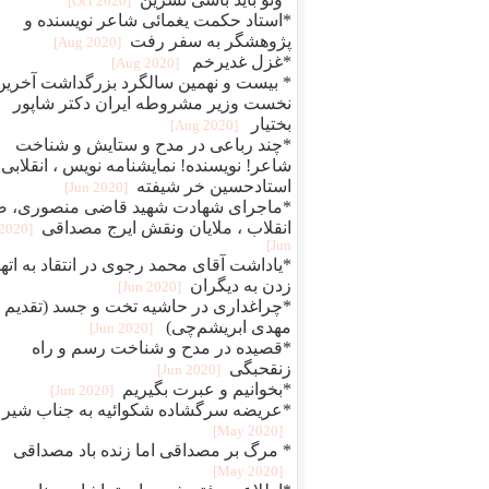
[2020 Oct]
*استاد حکمت یغمائی شاعر نویسنده و
پژوهشگر به سفر رفت
[2020 Aug]
*غزل غدیرخم
[2020 Aug]
* بیست و نهمین سالگرد بزرگداشت آخرین
نخست وزیر مشروطه ایران دکتر شاپور
بختیار
[2020 Aug]
*چند رباعی در مدح و ستایش و شناخت
شاعر! نویسنده! نمایشنامه نویس ، انقلابی
استادحسین خر شیفته
[2020 Jun]
*ماجرای شهادت شهید قاضی منصوری، ض
انقلاب ، ملایان ونقش ایرج مصداقی
[2020
Jun]
*یاداشت آقای محمد رجوی در انتقاد به اته
زدن به دیگران
[2020 Jun]
*چراغداری در حاشیه تخت و جسد (تقدیم ب
مهدی ابریشم‌چی)
[2020 Jun]
*قصیده در مدح و شناخت رسم و راه
زنقحبگی
[2020 Jun]
*بخوانیم و عبرت بگیریم
[2020 Jun]
*عریضه سرگشاده شکوائیه به جناب شیر
[2020 May]
* مرگ بر مصداقی اما زنده باد مصداقی
[2020 May]