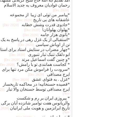
آمد تقدیم آیه الله حاج شیخ کربلائی مشهد
رحمان غوادیان معروف به جدید الاسلام
[2020 Dec]
*پیامبر من توئی ای زیبا از مجموعه
عاشقانه های بی تاریخ
[2020 Dec]
*جادوی قدرت وشش خطابه
[2020 Dec]
*پهلوان پهلوانان!
[2020 Dec]
*بانوی هزار جامه
[2020 Dec]
*استقبالی از یک غزل رهی در پاسخ به یک
تن از اوباش سیاسی
[2020 Dec]
*چهار مضراب در ستایش استاد برای استاد
ابو دلقک تنبک تبار تنبوری
[2020 Dec]
*و چنین گفت اسماعیل مرتد
[2020 Dec]
* کجاست همانندی تو با رامش؟
[2020 Dec]
*سرودت را فراموش مکن مرد تنها برای
ایرج مصداقی
[2020 Dec]
*غزل . به فتوای عشق
[2020 Nov]
*قصیده حسنخانیه/ در محاکمه تاریخساز
ایرج مصداقی توسط حسنخان والا تبار
020
Nov]
* پیروزی ایران بر رم و شکست
والریانوس هفت نوامبر شانزده آبان برگی ا
تاریخ ایرانزمین و هویت ملی ایرانیان
[2020
Nov]
*وتو باید باشی نسرین