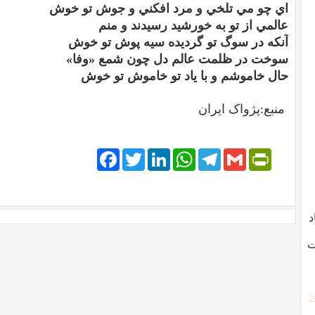
اي چو مي تلخي و مرد افكني و جوش تو خوش
عالمي از تو به خورشيد رسيدند و منم
آنكه در سوگ تو گرديده سيه پوش تو خوش
سوخت در ظلمت عالم دل چون شمع «وفا»
حال خاموشم و با ياد تو خاموش تو خوش
منبع:پژواک ایران
Facebook
Twitter
LinkedIn
WhatsApp
Telegram
PrintFriendly
Gmail
د
ت
[