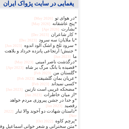
یغمایی در سایت پژواک ایران
*در هوای تو
[2026 May]
*پنج عاشقانه
[2026 May]
*بشارت
[2026 Apr]
* کار شاعران
[2023 Dec]
*با ملایان/ سه سرود
[2023 Dec]
* سرود تلخ و اشک الود اندوه
[2023 Jun]
* جنبش! ارتجاعی پانزده خرداد و بلاهت
ما
[2023 Jun]
*درگذشت ناصر امینی
[2023 May]
*قصیده با بانگ مرگ بر شاه
[2023 Apr]
*گلستان من
[2023 Feb]
*عریان بمان گلشیفته
[2023 Feb]
*کسی نمیداند
[2023 Feb]
*مضحکه غریبی است نازنین
[2023 Jan]
*از میان خاطرات
[2023 Jan]
*و خدا در جشن پیروزی مردم خواهد
رقصید
[2023 Jan]
*داستان شهادت دو آخوند والا تبار
[2022
Nov]
*پرچم کاوه
[2022 Oct]
*متن سخنرانی و شعر خوانی اسماعیل وفا