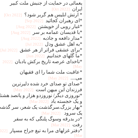
یغمائی در حمایت از جنبش ملت کبیر
ایران
[2022 Oct]
* ارتش ابلیس هم گربر شود؟
[2022 Oct]
*ای رهبران کجائید
[2022 Sep]
*غبار روبی از خویشتن
[2022 Aug]
*با قدیسان عمامه بر سر
[2022 Aug]
*مدار دافعه و جاذبه
[2022 Aug]
*به اهل عشق ودل
[2022 Jul]
*برای عشقی فراتر از هر عشق
[2022 Jul]
*ما گلهای خندانیم
[2022 Jun]
*ناخدای عرصه تاریخ برکش بادبان
[2022
May]
*عاقبت ملت شما را ای فقیهان
می....
[2022 May]
*صدای تو صدای خرد شده دلیرترین
فرزندان این میهن است
[2022 May]
*نوروزی دیگر/ نوروزدو هزار و پانصد هشتا
و یک خجسته باد
[2022 Mar]
*بهار بزرگ.سرگذشت یک شعر، سر گذش
یک سرود
[2022 Mar]
*در بدرقه وسوگ پلنگی که به سفر
رفت
[2022 Mar]
*دفتر غزلهای مرا به تیغ جراح مسپار
2022
Mar]