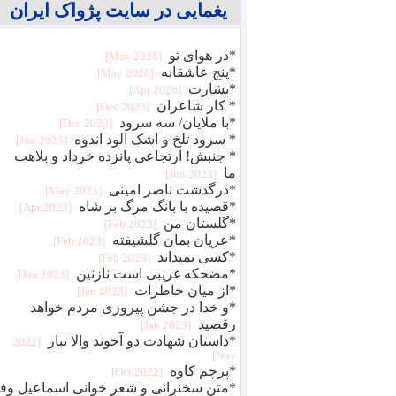
یغمایی در سایت پژواک ایران
*در هوای تو
[2026 May]
*پنج عاشقانه
[2026 May]
*بشارت
[2026 Apr]
* کار شاعران
[2023 Dec]
*با ملایان/ سه سرود
[2023 Dec]
* سرود تلخ و اشک الود اندوه
[2023 Jun]
* جنبش! ارتجاعی پانزده خرداد و بلاهت
ما
[2023 Jun]
*درگذشت ناصر امینی
[2023 May]
*قصیده با بانگ مرگ بر شاه
[2023 Apr]
*گلستان من
[2023 Feb]
*عریان بمان گلشیفته
[2023 Feb]
*کسی نمیداند
[2023 Feb]
*مضحکه غریبی است نازنین
[2023 Jan]
*از میان خاطرات
[2023 Jan]
*و خدا در جشن پیروزی مردم خواهد
رقصید
[2023 Jan]
*داستان شهادت دو آخوند والا تبار
[2022
Nov]
*پرچم کاوه
[2022 Oct]
*متن سخنرانی و شعر خوانی اسماعیل وفا