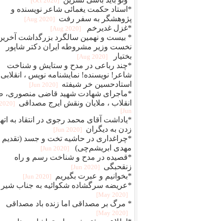
[2020 Oct]
*استاد حکمت یغمائی شاعر نویسنده و
پژوهشگر به سفر رفت
[2020 Aug]
*غزل غدیرخم
[2020 Aug]
* بیست و نهمین سالگرد بزرگداشت آخرین
نخست وزیر مشروطه ایران دکتر شاپور
بختیار
[2020 Aug]
*چند رباعی در مدح و ستایش و شناخت
شاعر! نویسنده! نمایشنامه نویس ، انقلابی
استادحسین خر شیفته
[2020 Jun]
*ماجرای شهادت شهید قاضی منصوری، ض
انقلاب ، ملایان ونقش ایرج مصداقی
[2020
Jun]
*یاداشت آقای محمد رجوی در انتقاد به اته
زدن به دیگران
[2020 Jun]
*چراغداری در حاشیه تخت و جسد (تقدیم ب
مهدی ابریشم‌چی)
[2020 Jun]
*قصیده در مدح و شناخت رسم و راه
زنقحبگی
[2020 Jun]
*بخوانیم و عبرت بگیریم
[2020 Jun]
*عریضه سرگشاده شکوائیه به جناب شیر
[2020 May]
* مرگ بر مصداقی اما زنده باد مصداقی
[2020 May]