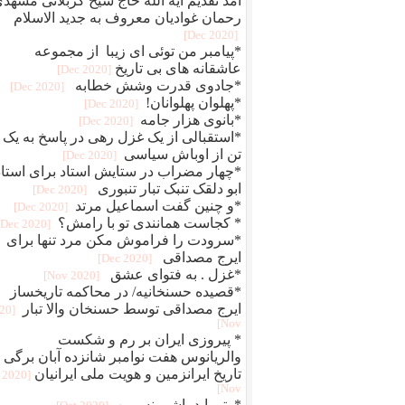
آمد تقدیم آیه الله حاج شیخ کربلائی مشهد
رحمان غوادیان معروف به جدید الاسلام
[2020 Dec]
*پیامبر من توئی ای زیبا از مجموعه
عاشقانه های بی تاریخ
[2020 Dec]
*جادوی قدرت وشش خطابه
[2020 Dec]
*پهلوان پهلوانان!
[2020 Dec]
*بانوی هزار جامه
[2020 Dec]
*استقبالی از یک غزل رهی در پاسخ به یک
تن از اوباش سیاسی
[2020 Dec]
*چهار مضراب در ستایش استاد برای استاد
ابو دلقک تنبک تبار تنبوری
[2020 Dec]
*و چنین گفت اسماعیل مرتد
[2020 Dec]
* کجاست همانندی تو با رامش؟
[2020 Dec]
*سرودت را فراموش مکن مرد تنها برای
ایرج مصداقی
[2020 Dec]
*غزل . به فتوای عشق
[2020 Nov]
*قصیده حسنخانیه/ در محاکمه تاریخساز
ایرج مصداقی توسط حسنخان والا تبار
020
Nov]
* پیروزی ایران بر رم و شکست
والریانوس هفت نوامبر شانزده آبان برگی ا
تاریخ ایرانزمین و هویت ملی ایرانیان
[2020
Nov]
*وتو باید باشی نسرین