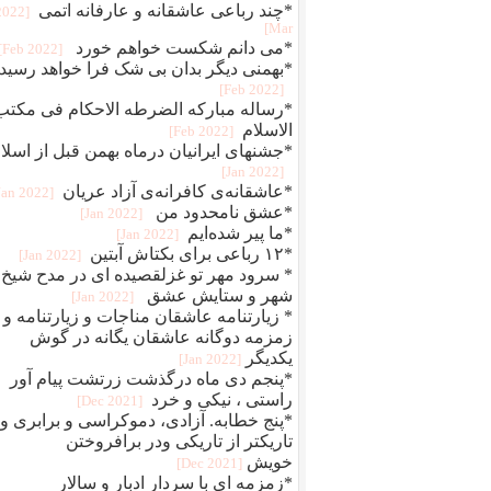
*چند رباعی عاشقانه و عارفانه اتمی
[2022
Mar]
*می دانم شکست خواهم خورد
[2022 Feb]
*بهمنی دیگر بدان بی شک فرا خواهد رسید
[2022 Feb]
*رساله مبارکه الضرطه الاحکام فی مکتب
الاسلام
[2022 Feb]
*جشنهای ایرانیان درماه بهمن قبل از اسلا
[2022 Jan]
*عاشقانه‌ی کافرانه‌ی آزاد عریان
[2022 Jan]
*عشق نامحدود من
[2022 Jan]
*ما پیر شده‌ایم
[2022 Jan]
*۱۲ رباعی برای بکتاش آبتین
[2022 Jan]
* سرود مهر تو غزلقصیده ای در مدح شیخ
شهر و ستایش عشق
[2022 Jan]
* زیارتنامه عاشقان مناجات و زیارتنامه و
زمزمه دوگانه عاشقان یگانه در گوش
یکدیگر
[2022 Jan]
*پنجم دی ماه درگذشت زرتشت پیام آور
راستی ، نیکی و خرد
[2021 Dec]
*پنج خطابه. آزادی، دموکراسی و برابری و
تاریکتر از تاریکی ودر برافروختن
خویش
[2021 Dec]
*زمزمه ای با سردار ادبار و سالار