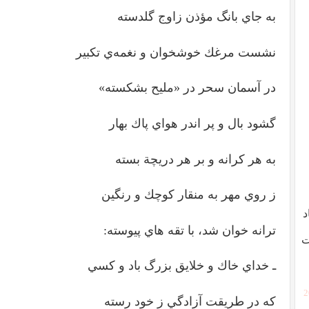
به جاي بانگ مؤذن زاوج گلدسته
نشست مرغك خوشخوان و نغمه‌ي تكبير
در آسمان سحر در «مليح بشكسته»
گشود بال و پر اندر هواي پاك بهار
به هر كرانه و بر هر دريچة بسته
ز روي مهر به منقار كوچك و رنگين
د
ترانه خوان شد، با تقه هاي پيوسته:
ت
ـ خداي خاك و خلايق بزرگ باد و كسي
[
كه در طريقت آزادگي ز خود رسته