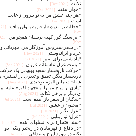
نکبت
[2021 Dec]
*خوان هفتم
[2021 Dec]
*هر چند عشق من به تو بیرون ز غایت
است
[2021 Dec]
*خطابه پر اندوه قارقاریه و واق واقیه
021
Nov]
* بر سنگ گور کهنه پرستان همچو من
2021
Nov]
*در سفر سیروس آموزگار مرد مهربانی و
خرد و ایراندوستی
[2021 Nov]
*یاداشتی برای امیر
[2021 Oct]
*بیست غزل عاشقانه عریان
[2021 Sep]
*حرکت تاریخساز سعید بهبهانی یک حرکت
تاریخساز دیگر، تعمق و تدبری در لمپنیزم و
شناخت ماتریالیزم توحیدی
[2021 Aug]
*یادی از ایرج میرزا، و«جهاد اکبر» علیه ایر
ی دیگر و برخی نکات
[2021 Aug]
*سگبان از سفر باز آمده است
[2021 Jul]
*مجنون ز عشق
[2021 Jul]
*عزل نگار
[2021 Jul]
*غزل/ تو زیبایی
[2021 Jul]
*سند افتخار! برای نسلهای آینده
[2021 Jul]
*در دفاع از قهرمانان در زنجیر ویکی دو
نکته در مورد ایرج مصداقی
[2021 Jul]