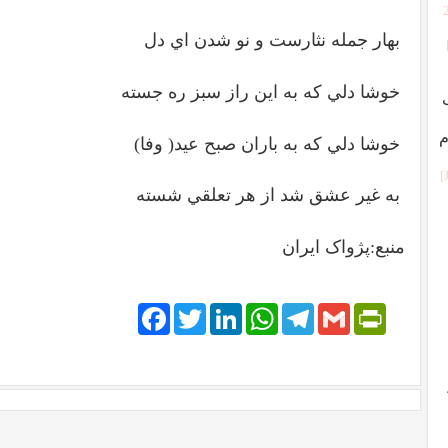
بهار جمله نثارست و نو شدن اي دل
خوشا دلي كه به اين راز سبز ره جسته
م
خوشا دلي كه به باران صبح عيد( وفا)
به غير عشق شد از هر تعلقي شسته
منبع:پژواک ایران
Facebook
Twitter
LinkedIn
WhatsApp
Telegram
PrintFriendly
Gmail