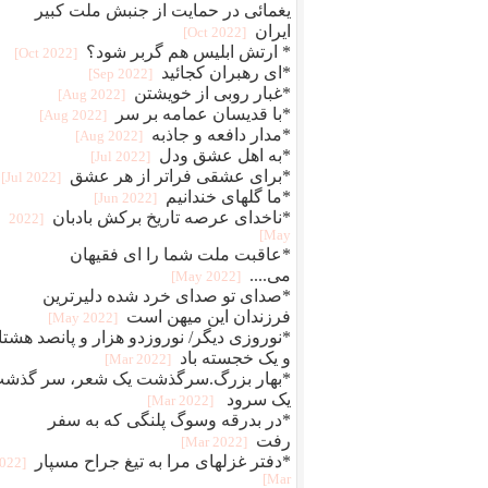
یغمائی در حمایت از جنبش ملت کبیر
ایران
[2022 Oct]
* ارتش ابلیس هم گربر شود؟
[2022 Oct]
*ای رهبران کجائید
[2022 Sep]
*غبار روبی از خویشتن
[2022 Aug]
*با قدیسان عمامه بر سر
[2022 Aug]
*مدار دافعه و جاذبه
[2022 Aug]
*به اهل عشق ودل
[2022 Jul]
*برای عشقی فراتر از هر عشق
[2022 Jul]
*ما گلهای خندانیم
[2022 Jun]
*ناخدای عرصه تاریخ برکش بادبان
[2022
May]
*عاقبت ملت شما را ای فقیهان
می....
[2022 May]
*صدای تو صدای خرد شده دلیرترین
فرزندان این میهن است
[2022 May]
*نوروزی دیگر/ نوروزدو هزار و پانصد هشتا
و یک خجسته باد
[2022 Mar]
*بهار بزرگ.سرگذشت یک شعر، سر گذش
یک سرود
[2022 Mar]
*در بدرقه وسوگ پلنگی که به سفر
رفت
[2022 Mar]
*دفتر غزلهای مرا به تیغ جراح مسپار
2022
Mar]