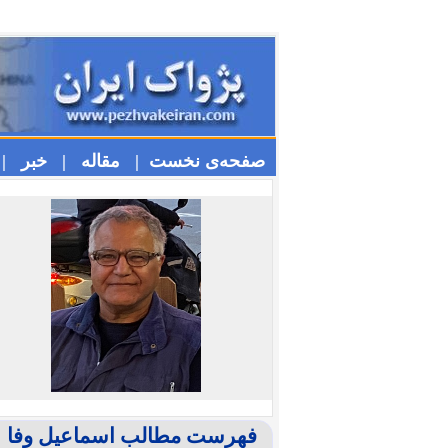
صفحه‌ی نخست |
مقاله |
خبر |
فهرست مطالب اسماعیل وفا