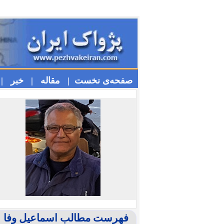
صفحه‌ی نخست |
مقاله |
خبر |
فهرست مطالب اسماعیل وفا