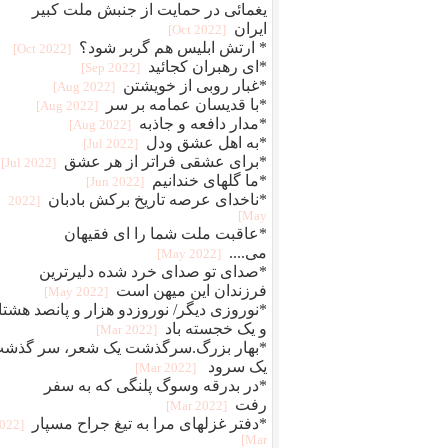
یغمائی در حمایت از جنبش ملت کبیر
ایران
[2022 Oct]
* ارتش ابلیس هم گربر شود؟
[2022 Oct]
*ای رهبران کجائید
[2022 Sep]
*غبار روبی از خویشتن
[2022 Aug]
*با قدیسان عمامه بر سر
[2022 Aug]
*مدار دافعه و جاذبه
[2022 Aug]
*به اهل عشق ودل
[2022 Jul]
*برای عشقی فراتر از هر عشق
[2022 Jul]
*ما گلهای خندانیم
[2022 Jun]
*ناخدای عرصه تاریخ برکش بادبان
[2022
May]
*عاقبت ملت شما را ای فقیهان
می....
[2022 May]
*صدای تو صدای خرد شده دلیرترین
فرزندان این میهن است
[2022 May]
*نوروزی دیگر/ نوروزدو هزار و پانصد هشتا
و یک خجسته باد
[2022 Mar]
*بهار بزرگ.سرگذشت یک شعر، سر گذش
یک سرود
[2022 Mar]
*در بدرقه وسوگ پلنگی که به سفر
رفت
[2022 Mar]
*دفتر غزلهای مرا به تیغ جراح مسپار
2022
Mar]