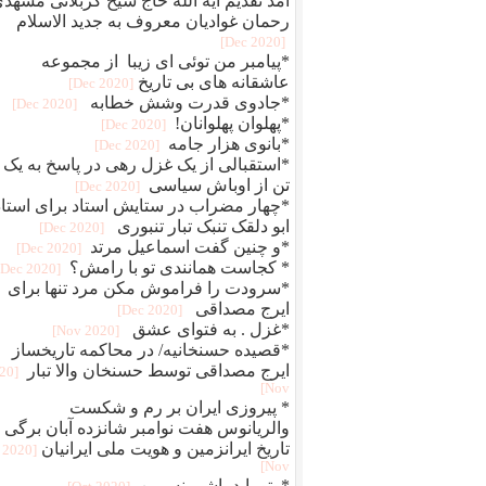
آمد تقدیم آیه الله حاج شیخ کربلائی مشهد
رحمان غوادیان معروف به جدید الاسلام
[2020 Dec]
*پیامبر من توئی ای زیبا از مجموعه
عاشقانه های بی تاریخ
[2020 Dec]
*جادوی قدرت وشش خطابه
[2020 Dec]
*پهلوان پهلوانان!
[2020 Dec]
*بانوی هزار جامه
[2020 Dec]
*استقبالی از یک غزل رهی در پاسخ به یک
تن از اوباش سیاسی
[2020 Dec]
*چهار مضراب در ستایش استاد برای استاد
ابو دلقک تنبک تبار تنبوری
[2020 Dec]
*و چنین گفت اسماعیل مرتد
[2020 Dec]
* کجاست همانندی تو با رامش؟
[2020 Dec]
*سرودت را فراموش مکن مرد تنها برای
ایرج مصداقی
[2020 Dec]
*غزل . به فتوای عشق
[2020 Nov]
*قصیده حسنخانیه/ در محاکمه تاریخساز
ایرج مصداقی توسط حسنخان والا تبار
020
Nov]
* پیروزی ایران بر رم و شکست
والریانوس هفت نوامبر شانزده آبان برگی ا
تاریخ ایرانزمین و هویت ملی ایرانیان
[2020
Nov]
*وتو باید باشی نسرین