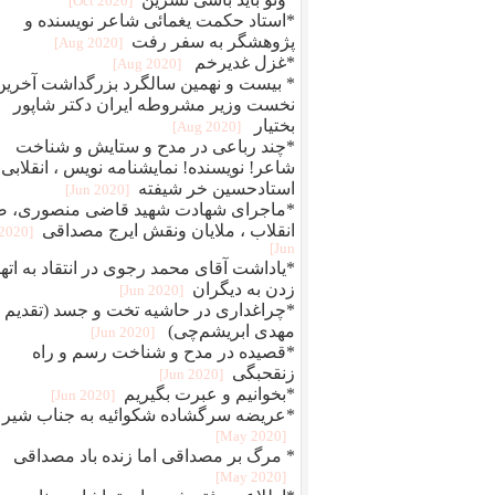
[2020 Oct]
*استاد حکمت یغمائی شاعر نویسنده و
پژوهشگر به سفر رفت
[2020 Aug]
*غزل غدیرخم
[2020 Aug]
* بیست و نهمین سالگرد بزرگداشت آخرین
نخست وزیر مشروطه ایران دکتر شاپور
بختیار
[2020 Aug]
*چند رباعی در مدح و ستایش و شناخت
شاعر! نویسنده! نمایشنامه نویس ، انقلابی
استادحسین خر شیفته
[2020 Jun]
*ماجرای شهادت شهید قاضی منصوری، ض
انقلاب ، ملایان ونقش ایرج مصداقی
[2020
Jun]
*یاداشت آقای محمد رجوی در انتقاد به اته
زدن به دیگران
[2020 Jun]
*چراغداری در حاشیه تخت و جسد (تقدیم ب
مهدی ابریشم‌چی)
[2020 Jun]
*قصیده در مدح و شناخت رسم و راه
زنقحبگی
[2020 Jun]
*بخوانیم و عبرت بگیریم
[2020 Jun]
*عریضه سرگشاده شکوائیه به جناب شیر
[2020 May]
* مرگ بر مصداقی اما زنده باد مصداقی
[2020 May]