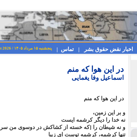
پنجشنبه ۱۵ مرداد ۱۴۰۵ / Thursday 6th August 2026
اخبار نقض حقوق بشر |
تماس |
در این هوا که منم
اسماعیل وفا یغمایی
در این هوا که منم
و بر این زمین،
نه خدا را دیگر کرشمه ایست
و نه شیطان را
[
که خسته از کشاکش
در دوسوی من سر بر
تنها کرشمه، کرشمه توست ای زیبا