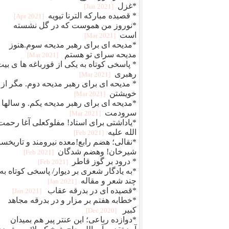
*غزل
[2021 Jun]
* قصیده مبارکه الترنا تیویه
[2021 Apr]
*نوروز من هموست که در گل نشسته
است
[2021 Mar]
*مدیحه ای برای رهبر مدیحه سوم.هنوز
مدیحه سرای تو هستم
[2021 Mar]
* پاسخی کوتاه به یکی از قورباغه ها ی بی
رهبری
[2021 Mar]
* مدیحه ای برای رهبر مدیحه دوم. مگر از
خویشتن
[2021 Mar]
*مدیحه ای برای رهبر مدیحه یکم. و سالها
سرودمت
[2021 Mar]
*یاداشتی برای استاد! مفلوکعلی آغا رحمت
الله علیه
[2021 Feb]
*نقالی؛ هضم رابع!معده نیرومند و تاریخسا
شیرخان! وهضم شدگان
[2021 Feb]
* درود بر گوز قاطر
[2021 Feb]
*به یادگار شعری بر دیوار/ پاسخی کوتاه به
چند شعر و مقاله
[2021 Jan]
*قصیده ای در بدرقه عقاب
[2021 Jan]
*خطابه هفتم بر مزار و در بدرقه مجاهد
کبیر
[2020 Dec]
*دوازده رباعی؛ این عنتر پیر هم بمیدان