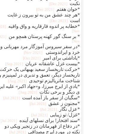
نکبت
[2021 Dec]
*خوان هفتم
[2021 Dec]
*هر چند عشق من به تو بیرون ز غایت
است
[2021 Dec]
*خطابه پر اندوه قارقاریه و واق واقیه
021
Nov]
* بر سنگ گور کهنه پرستان همچو من
2021
Nov]
*در سفر سیروس آموزگار مرد مهربانی و
خرد و ایراندوستی
[2021 Nov]
*یاداشتی برای امیر
[2021 Oct]
*بیست غزل عاشقانه عریان
[2021 Sep]
*حرکت تاریخساز سعید بهبهانی یک حرکت
تاریخساز دیگر، تعمق و تدبری در لمپنیزم و
شناخت ماتریالیزم توحیدی
[2021 Aug]
*یادی از ایرج میرزا، و«جهاد اکبر» علیه ایر
ی دیگر و برخی نکات
[2021 Aug]
*سگبان از سفر باز آمده است
[2021 Jul]
*مجنون ز عشق
[2021 Jul]
*عزل نگار
[2021 Jul]
*غزل/ تو زیبایی
[2021 Jul]
*سند افتخار! برای نسلهای آینده
[2021 Jul]
*در دفاع از قهرمانان در زنجیر ویکی دو
نکته در مورد ایرج مصداقی
[2021 Jul]