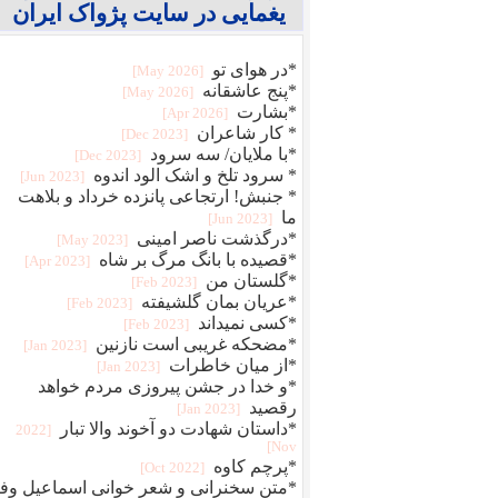
یغمایی در سایت پژواک ایران
*در هوای تو
[2026 May]
*پنج عاشقانه
[2026 May]
*بشارت
[2026 Apr]
* کار شاعران
[2023 Dec]
*با ملایان/ سه سرود
[2023 Dec]
* سرود تلخ و اشک الود اندوه
[2023 Jun]
* جنبش! ارتجاعی پانزده خرداد و بلاهت
ما
[2023 Jun]
*درگذشت ناصر امینی
[2023 May]
*قصیده با بانگ مرگ بر شاه
[2023 Apr]
*گلستان من
[2023 Feb]
*عریان بمان گلشیفته
[2023 Feb]
*کسی نمیداند
[2023 Feb]
*مضحکه غریبی است نازنین
[2023 Jan]
*از میان خاطرات
[2023 Jan]
*و خدا در جشن پیروزی مردم خواهد
رقصید
[2023 Jan]
*داستان شهادت دو آخوند والا تبار
[2022
Nov]
*پرچم کاوه
[2022 Oct]
*متن سخنرانی و شعر خوانی اسماعیل وفا