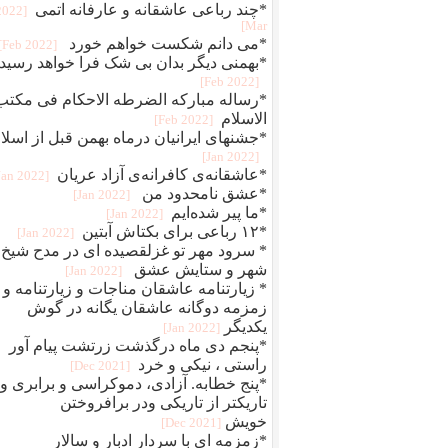
*چند رباعی عاشقانه و عارفانه اتمی
[2022
Mar]
*می دانم شکست خواهم خورد
[2022 Feb]
*بهمنی دیگر بدان بی شک فرا خواهد رسید
[2022 Feb]
*رساله مبارکه الضرطه الاحکام فی مکتب
الاسلام
[2022 Feb]
*جشنهای ایرانیان درماه بهمن قبل از اسلا
[2022 Jan]
*عاشقانه‌ی کافرانه‌ی آزاد عریان
[2022 Jan]
*عشق نامحدود من
[2022 Jan]
*ما پیر شده‌ایم
[2022 Jan]
*۱۲ رباعی برای بکتاش آبتین
[2022 Jan]
* سرود مهر تو غزلقصیده ای در مدح شیخ
شهر و ستایش عشق
[2022 Jan]
* زیارتنامه عاشقان مناجات و زیارتنامه و
زمزمه دوگانه عاشقان یگانه در گوش
یکدیگر
[2022 Jan]
*پنجم دی ماه درگذشت زرتشت پیام آور
راستی ، نیکی و خرد
[2021 Dec]
*پنج خطابه. آزادی، دموکراسی و برابری و
تاریکتر از تاریکی ودر برافروختن
خویش
[2021 Dec]
*زمزمه ای با سردار ادبار و سالار