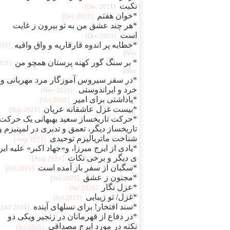
نکبت
[2021 Dec]
*خوان هفتم
[2021 Dec]
*هر چند عشق من به تو بیرون ز غایت
است
[2021 Dec]
*خطابه پر اندوه قارقاریه و واق واقیه
021
Nov]
* بر سنگ گور کهنه پرستان همچو من
2021
Nov]
*در سفر سیروس آموزگار مرد مهربانی و
خرد و ایراندوستی
[2021 Nov]
*یاداشتی برای امیر
[2021 Oct]
*بیست غزل عاشقانه عریان
[2021 Sep]
*حرکت تاریخساز سعید بهبهانی یک حرکت
تاریخساز دیگر، تعمق و تدبری در لمپنیزم و
شناخت ماتریالیزم توحیدی
[2021 Aug]
*یادی از ایرج میرزا، و«جهاد اکبر» علیه ایر
ی دیگر و برخی نکات
[2021 Aug]
*سگبان از سفر باز آمده است
[2021 Jul]
*مجنون ز عشق
[2021 Jul]
*عزل نگار
[2021 Jul]
*غزل/ تو زیبایی
[2021 Jul]
*سند افتخار! برای نسلهای آینده
[2021 Jul]
*در دفاع از قهرمانان در زنجیر ویکی دو
نکته در مورد ایرج مصداقی
[2021 Jul]