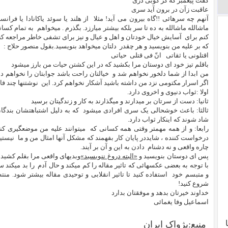
گفت پیغمبر که گر کوبی دری
عاقبت زآن در برون آید سری
آنهم چه سرهائی !!گاه بیرون می آید! مثلا از هلند یا سوئد یاکانادا یا ف
ماشالله ماشالله به ده تا سر بلکه بیشتر میارزد. بگذرم . میخواهم به تمام کسا
کنم برای آسایش خیال خودتان و اهل و عیال و نیز برای تشفی خاطر مراجعه کن
که بر علیه من بنویسید و هر چقدر دلتان میخواهد بنویسید.بقول منصور حلاج :
اقتلونی یا ثقاتی انّ فی قتلی حیاتی
باقلم تیز خود ای دوستان مرا بکشید که در این کشتن حیات من بارز میشود
من ابدا از شما دلخور نخواهم شد و خیالتان راحت باشد جوابتان را نخواهم دا
اگر اسرار مکتومی نزد من داشته باشید آشکار نخواهم کرد. این نوشتنها چند فا
اولا :ثواب دنیوی و اخروی دارد.
ثانیا: دست از سرتان بر میدارند و میگذارند به کار و زندگیتان برسید
ثالثا: باعث خوشحالی یک سری افرادی میشود که به دلیل اشتباهتشان بندگان
شاد شوند که اینکار ثواب دارد.
رابعا: و از همه مهمتر وقتی همه کسانی که میتوانند علیه من موضعگیری کن
درخواست کننده ، شایددر پایان کار بفهمند که مشکل آنها امثال من و ما نیس
چاره واقعی و نه دشنام دادن به این و آن بر آیند.
پس ای دوستان بنویسید و
«البته دروغ ننویسید»
وبدیهای واقعی مرا بقلم کشید و
با توجه به بعضی عکسهائی که تاثیر مقاله را کم میکند و حال آدم را بد میکن
و متبسم خود استفاده کنید تا تاثیر انقلابی و توحیدی مقاله بیشتر شود. م
شروع کنید!
خداوند خیرتان بدهد و موفقتان بدارد
اسماعیل وفا یغمائی
منبع:پژواک ایران