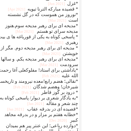
*غزل
[2021 Jun]
* قصیده مبارکه الترنا تیویه
[2021 Apr]
*نوروز من هموست که در گل نشسته
است
[2021 Mar]
*مدیحه ای برای رهبر مدیحه سوم.هنوز
مدیحه سرای تو هستم
[2021 Mar]
* پاسخی کوتاه به یکی از قورباغه ها ی بی
رهبری
[2021 Mar]
* مدیحه ای برای رهبر مدیحه دوم. مگر از
خویشتن
[2021 Mar]
*مدیحه ای برای رهبر مدیحه یکم. و سالها
سرودمت
[2021 Mar]
*یاداشتی برای استاد! مفلوکعلی آغا رحمت
الله علیه
[2021 Feb]
*نقالی؛ هضم رابع!معده نیرومند و تاریخسا
شیرخان! وهضم شدگان
[2021 Feb]
* درود بر گوز قاطر
[2021 Feb]
*به یادگار شعری بر دیوار/ پاسخی کوتاه به
چند شعر و مقاله
[2021 Jan]
*قصیده ای در بدرقه عقاب
[2021 Jan]
*خطابه هفتم بر مزار و در بدرقه مجاهد
کبیر
[2020 Dec]
*دوازده رباعی؛ این عنتر پیر هم بمیدان