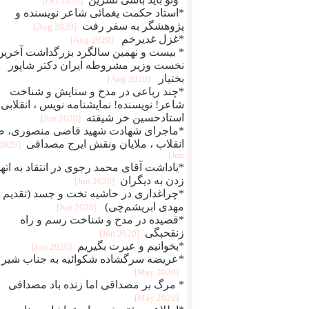
[2020 Oct]
*استاد حکمت یغمائی شاعر نویسنده و
پژوهشگر به سفر رفت
[2020 Aug]
*غزل غدیرخم
[2020 Aug]
* بیست و نهمین سالگرد بزرگداشت آخرین
نخست وزیر مشروطه ایران دکتر شاپور
بختیار
[2020 Aug]
*چند رباعی در مدح و ستایش و شناخت
شاعر! نویسنده! نمایشنامه نویس ، انقلابی
استادحسین خر شیفته
[2020 Jun]
*ماجرای شهادت شهید قاضی منصوری، ض
انقلاب ، ملایان ونقش ایرج مصداقی
[2020
Jun]
*یاداشت آقای محمد رجوی در انتقاد به اته
زدن به دیگران
[2020 Jun]
*چراغداری در حاشیه تخت و جسد (تقدیم ب
مهدی ابریشم‌چی)
[2020 Jun]
*قصیده در مدح و شناخت رسم و راه
زنقحبگی
[2020 Jun]
*بخوانیم و عبرت بگیریم
[2020 Jun]
*عریضه سرگشاده شکوائیه به جناب شیر
[2020 May]
* مرگ بر مصداقی اما زنده باد مصداقی
[2020 May]