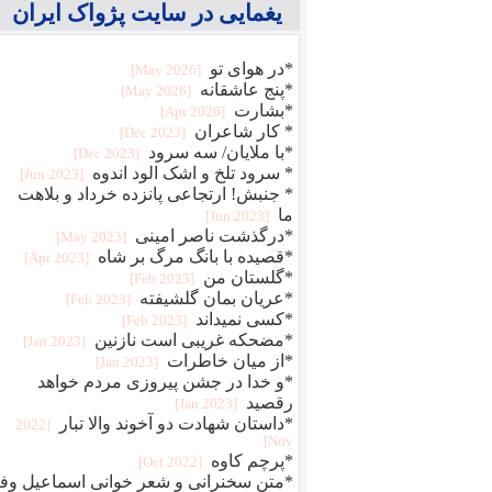
یغمایی در سایت پژواک ایران
*در هوای تو
[2026 May]
*پنج عاشقانه
[2026 May]
*بشارت
[2026 Apr]
* کار شاعران
[2023 Dec]
*با ملایان/ سه سرود
[2023 Dec]
* سرود تلخ و اشک الود اندوه
[2023 Jun]
* جنبش! ارتجاعی پانزده خرداد و بلاهت
ما
[2023 Jun]
*درگذشت ناصر امینی
[2023 May]
*قصیده با بانگ مرگ بر شاه
[2023 Apr]
*گلستان من
[2023 Feb]
*عریان بمان گلشیفته
[2023 Feb]
*کسی نمیداند
[2023 Feb]
*مضحکه غریبی است نازنین
[2023 Jan]
*از میان خاطرات
[2023 Jan]
*و خدا در جشن پیروزی مردم خواهد
رقصید
[2023 Jan]
*داستان شهادت دو آخوند والا تبار
[2022
Nov]
*پرچم کاوه
[2022 Oct]
*متن سخنرانی و شعر خوانی اسماعیل وفا