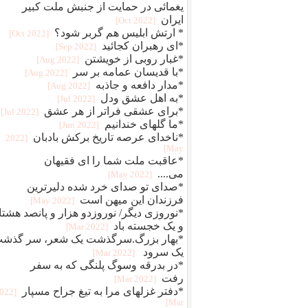
یغمائی در حمایت از جنبش ملت کبیر
ایران
[2022 Oct]
* ارتش ابلیس هم گربر شود؟
[2022 Oct]
*ای رهبران کجائید
[2022 Sep]
*غبار روبی از خویشتن
[2022 Aug]
*با قدیسان عمامه بر سر
[2022 Aug]
*مدار دافعه و جاذبه
[2022 Aug]
*به اهل عشق ودل
[2022 Jul]
*برای عشقی فراتر از هر عشق
[2022 Jul]
*ما گلهای خندانیم
[2022 Jun]
*ناخدای عرصه تاریخ برکش بادبان
[2022
May]
*عاقبت ملت شما را ای فقیهان
می....
[2022 May]
*صدای تو صدای خرد شده دلیرترین
فرزندان این میهن است
[2022 May]
*نوروزی دیگر/ نوروزدو هزار و پانصد هشتا
و یک خجسته باد
[2022 Mar]
*بهار بزرگ.سرگذشت یک شعر، سر گذش
یک سرود
[2022 Mar]
*در بدرقه وسوگ پلنگی که به سفر
رفت
[2022 Mar]
*دفتر غزلهای مرا به تیغ جراح مسپار
2022
Mar]