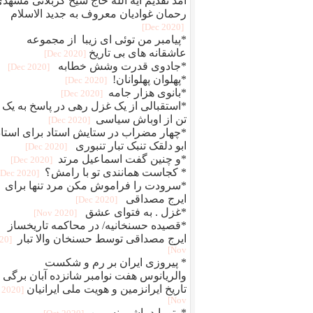
آمد تقدیم آیه الله حاج شیخ کربلائی مشهد
رحمان غوادیان معروف به جدید الاسلام
[2020 Dec]
*پیامبر من توئی ای زیبا از مجموعه
عاشقانه های بی تاریخ
[2020 Dec]
*جادوی قدرت وشش خطابه
[2020 Dec]
*پهلوان پهلوانان!
[2020 Dec]
*بانوی هزار جامه
[2020 Dec]
*استقبالی از یک غزل رهی در پاسخ به یک
تن از اوباش سیاسی
[2020 Dec]
*چهار مضراب در ستایش استاد برای استاد
ابو دلقک تنبک تبار تنبوری
[2020 Dec]
*و چنین گفت اسماعیل مرتد
[2020 Dec]
* کجاست همانندی تو با رامش؟
[2020 Dec]
*سرودت را فراموش مکن مرد تنها برای
ایرج مصداقی
[2020 Dec]
*غزل . به فتوای عشق
[2020 Nov]
*قصیده حسنخانیه/ در محاکمه تاریخساز
ایرج مصداقی توسط حسنخان والا تبار
020
Nov]
* پیروزی ایران بر رم و شکست
والریانوس هفت نوامبر شانزده آبان برگی ا
تاریخ ایرانزمین و هویت ملی ایرانیان
[2020
Nov]
*وتو باید باشی نسرین