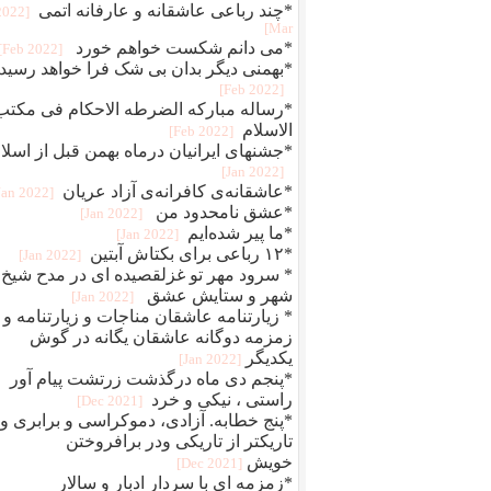
*چند رباعی عاشقانه و عارفانه اتمی
[2022
Mar]
*می دانم شکست خواهم خورد
[2022 Feb]
*بهمنی دیگر بدان بی شک فرا خواهد رسید
[2022 Feb]
*رساله مبارکه الضرطه الاحکام فی مکتب
الاسلام
[2022 Feb]
*جشنهای ایرانیان درماه بهمن قبل از اسلا
[2022 Jan]
*عاشقانه‌ی کافرانه‌ی آزاد عریان
[2022 Jan]
*عشق نامحدود من
[2022 Jan]
*ما پیر شده‌ایم
[2022 Jan]
*۱۲ رباعی برای بکتاش آبتین
[2022 Jan]
* سرود مهر تو غزلقصیده ای در مدح شیخ
شهر و ستایش عشق
[2022 Jan]
* زیارتنامه عاشقان مناجات و زیارتنامه و
زمزمه دوگانه عاشقان یگانه در گوش
یکدیگر
[2022 Jan]
*پنجم دی ماه درگذشت زرتشت پیام آور
راستی ، نیکی و خرد
[2021 Dec]
*پنج خطابه. آزادی، دموکراسی و برابری و
تاریکتر از تاریکی ودر برافروختن
خویش
[2021 Dec]
*زمزمه ای با سردار ادبار و سالار