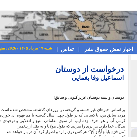
شنبه ۱۷ مرداد ۱۴۰۵ / Saturday 8th August 2026
اخبار نقض حقوق بشر |
تماس |
درخواست از دوستان
اسماعیل وفا یغمایی
دوستان و نیمه دوستان عزیز کنونی و سابق!
بر اساس خبرهای غیر جسته و گریخته در روزهای گذشته، مشخص شده است که 
مردد سابق من، یا کسانی که در طول چهل سال گذشته با هم قهوه ای خورده ای
گرمی آب و هوا حرف زده ایم، از سوی مقاماتی منیع و انقلابی و توحیدی
بندگان خدا دارند هر دری را میزنند که بقول مولانا و به نقل از پیغمبر
"مَن قَرَع بابأ وَ لَجَّ وَ لَجَ": هر كس دري را زد و اصرار كرد آن در باز خواهد شد