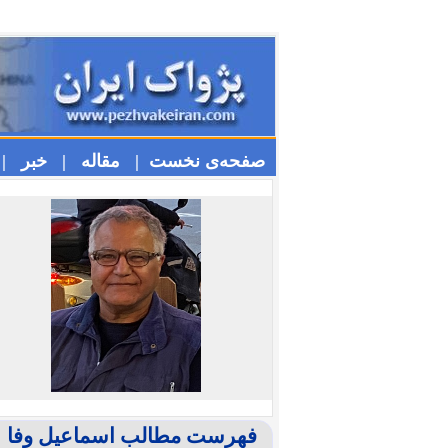
صفحه‌ی نخست |
مقاله |
خبر |
فهرست مطالب اسماعیل وفا