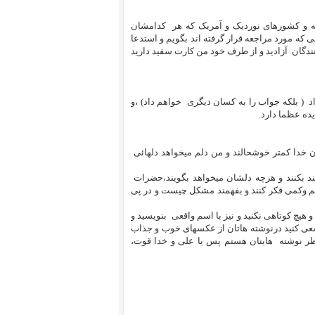
رانسه و کشورهای نوردیک و آمریک که هر کدامشان
نی که مورد مراجعه قرار گرفته اند بگویم و استدعا
ندگان آزادید و از طرف خود من کارت سفید دارید
د ( بلکه جواب را به کسان دیگری خواهم داد) ،و
یده عظما دارد.
 خدا کمتر خوشحالند و من دلم میخواهد دلهائی
ند بکنند و هرچه دلشان میخواهد بگویند،حضرات
تیم وکمی فکر کنند و بفهمند مشکل چیست و در پی
 هیچ کوتاهی نکنید و نیز با اسم واقعی بنویسید و
د سعی کنید درنوشته هاتان از عکسهای خوب و جذاب
نتظر نوشته هایتان هستم پس یا علی و خدا قوت،