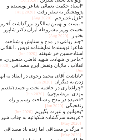
[2020 Oct]
*استاد حکمت یغمائی شاعر نویسنده و
پژوهشگر به سفر رفت
[2020 Aug]
*غزل غدیرخم
[2020 Aug]
* بیست و نهمین سالگرد بزرگداشت آخرین
نخست وزیر مشروطه ایران دکتر شاپور
بختیار
[2020 Aug]
*چند رباعی در مدح و ستایش و شناخت
شاعر! نویسنده! نمایشنامه نویس ، انقلابی
استادحسین خر شیفته
[2020 Jun]
*ماجرای شهادت شهید قاضی منصوری، ض
انقلاب ، ملایان ونقش ایرج مصداقی
[2020
Jun]
*یاداشت آقای محمد رجوی در انتقاد به اته
زدن به دیگران
[2020 Jun]
*چراغداری در حاشیه تخت و جسد (تقدیم ب
مهدی ابریشم‌چی)
[2020 Jun]
*قصیده در مدح و شناخت رسم و راه
زنقحبگی
[2020 Jun]
*بخوانیم و عبرت بگیریم
[2020 Jun]
*عریضه سرگشاده شکوائیه به جناب شیر
[2020 May]
* مرگ بر مصداقی اما زنده باد مصداقی
[2020 May]