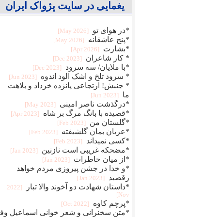
یغمایی در سایت پژواک ایران
*در هوای تو
[2026 May]
*پنج عاشقانه
[2026 May]
*بشارت
[2026 Apr]
* کار شاعران
[2023 Dec]
*با ملایان/ سه سرود
[2023 Dec]
* سرود تلخ و اشک الود اندوه
[2023 Jun]
* جنبش! ارتجاعی پانزده خرداد و بلاهت
ما
[2023 Jun]
*درگذشت ناصر امینی
[2023 May]
*قصیده با بانگ مرگ بر شاه
[2023 Apr]
*گلستان من
[2023 Feb]
*عریان بمان گلشیفته
[2023 Feb]
*کسی نمیداند
[2023 Feb]
*مضحکه غریبی است نازنین
[2023 Jan]
*از میان خاطرات
[2023 Jan]
*و خدا در جشن پیروزی مردم خواهد
رقصید
[2023 Jan]
*داستان شهادت دو آخوند والا تبار
[2022
Nov]
*پرچم کاوه
[2022 Oct]
*متن سخنرانی و شعر خوانی اسماعیل وفا