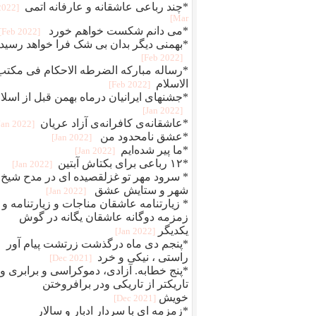
*چند رباعی عاشقانه و عارفانه اتمی
[2022
Mar]
*می دانم شکست خواهم خورد
[2022 Feb]
*بهمنی دیگر بدان بی شک فرا خواهد رسید
[2022 Feb]
*رساله مبارکه الضرطه الاحکام فی مکتب
الاسلام
[2022 Feb]
*جشنهای ایرانیان درماه بهمن قبل از اسلا
[2022 Jan]
*عاشقانه‌ی کافرانه‌ی آزاد عریان
[2022 Jan]
*عشق نامحدود من
[2022 Jan]
*ما پیر شده‌ایم
[2022 Jan]
*۱۲ رباعی برای بکتاش آبتین
[2022 Jan]
* سرود مهر تو غزلقصیده ای در مدح شیخ
شهر و ستایش عشق
[2022 Jan]
* زیارتنامه عاشقان مناجات و زیارتنامه و
زمزمه دوگانه عاشقان یگانه در گوش
یکدیگر
[2022 Jan]
*پنجم دی ماه درگذشت زرتشت پیام آور
راستی ، نیکی و خرد
[2021 Dec]
*پنج خطابه. آزادی، دموکراسی و برابری و
تاریکتر از تاریکی ودر برافروختن
خویش
[2021 Dec]
*زمزمه ای با سردار ادبار و سالار