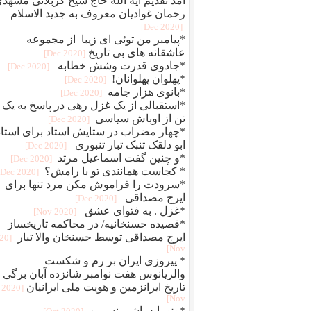
آمد تقدیم آیه الله حاج شیخ کربلائی مشهد
رحمان غوادیان معروف به جدید الاسلام
[2020 Dec]
*پیامبر من توئی ای زیبا از مجموعه
عاشقانه های بی تاریخ
[2020 Dec]
*جادوی قدرت وشش خطابه
[2020 Dec]
*پهلوان پهلوانان!
[2020 Dec]
*بانوی هزار جامه
[2020 Dec]
*استقبالی از یک غزل رهی در پاسخ به یک
تن از اوباش سیاسی
[2020 Dec]
*چهار مضراب در ستایش استاد برای استاد
ابو دلقک تنبک تبار تنبوری
[2020 Dec]
*و چنین گفت اسماعیل مرتد
[2020 Dec]
* کجاست همانندی تو با رامش؟
[2020 Dec]
*سرودت را فراموش مکن مرد تنها برای
ایرج مصداقی
[2020 Dec]
*غزل . به فتوای عشق
[2020 Nov]
*قصیده حسنخانیه/ در محاکمه تاریخساز
ایرج مصداقی توسط حسنخان والا تبار
020
Nov]
* پیروزی ایران بر رم و شکست
والریانوس هفت نوامبر شانزده آبان برگی ا
تاریخ ایرانزمین و هویت ملی ایرانیان
[2020
Nov]
*وتو باید باشی نسرین