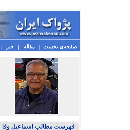
صفحه‌ی نخست |
مقاله |
خبر |
فهرست مطالب اسماعیل وفا