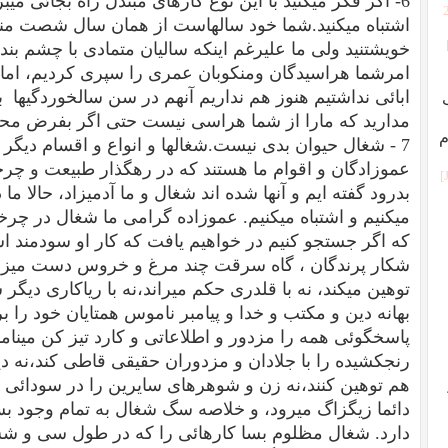
6- اگر فکر میکنید با این نوع کارهای مبتذل راه بجائی میب
اشتباه میکنید.شما خود سالهاست از همان سال شصت م
خویشتنید ولی ما علیرغم اینکه سالیان متمادی با چشم بن
امرشما هراسیدگان ومنکوبان عمری را سپری کردیم، اما
ابائی نداشتیم هنوز هم نداریم آنهم در سن سالخوردگیها ب
مدارید که مارا از شما هراسی نیست حتی اگر بفرض مح
م
7 - شغال حیوان بدی نیست.شغالها و انواع و اقسام دیگر 
عموزادگان و اقوام ما هستند که در رهگذار طبیعت و چرخه
بدرود گفته ایم و آنها شده اند شغال و ما آدمیزاد، حالا ما 
میکنیم و اشتباه میکنیم. عموزاده گرامی ما شغال در چر
که اگر جستجو کنیم در خواهیم یافت که کار او سودمند اس
شکار پرندگان ، گاه سرقت چند مرغ و خروس دست میزند
توهین میکند، نه با قلدری حکم میراند،نه با ریاکاری دیگر
بهانه دین و مکتب و خدا و پیامبر ناموس همتایان خود را بر
پاسخگوئی همه را مزدور و اطلاعاتی و کارد تیز کن مینام
رنجکشیده را با جلادان و مزدوران حقیقی قاطی کند،نه دیگ
هم توهین کنند،نه زن و شوهرهای سایرین را در سودائی 
دائما زیگزاگ میرود، و خلاصه سگ شغال به تمام وجود بسی
دارد. شغال مظلوم بسا کارهائی را که در طول سی و ش