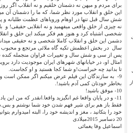
برای مردم و میهن نه دشمنان خلقیم و نه انقلاب اگر روز
این خلق و انقلاب مورد نظر شما، که ما را دشمنان آن م
شش سال قبل تنها در اوهام ورویاهای عظمت طلبانه و 
نه چیزی از خلق واقعی میفهمید و نه انقلابی حقیقی! و با ا
شخصی اشتباه کرد و هنوز هم فکر میکند این خلق و انقل
ت
دشمن این خلق و انقلاب کاملا شخصی و نه حقیقی میدا
سال در بخش اعظمش تکیه گاه ملائی مرتجع و محبوب بود 
پس از سی و شش سال و تغییرات فراوان منجمله کنده شد
امثال او، در خیابانهای شهرهای ایران موجودیت دارد بروید
تا بدانید چه خبراست!و شما کجا هستید و او کجاست.
9- به سازندگان این فیلم عرض میکنم اگر ممکن است
ز
بخاطر خودتان کمی آدم باشید!.
10- موفق باشید!
11- و در پایان واقعا غم انگیزید واقعا.انقدر که من این ی
فقط باز هم برای شیر فهم شدن خود شما نوشتم و بس.در
خود را بتکانید ، مغز و اندیشه خود را، البته امیدوارم بتوانی
20 دسامبر 2015میلادی
اسماعیل وفا یغمائی