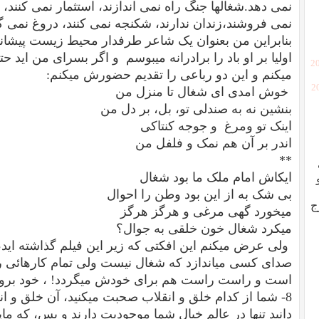
نمی دهد.شغالها جنگ راه نمی اندازند، استثمار نمی کنند، به
نمی فروشند،زندان ندارند، شکنجه نمی کنند، دروغ نمی گوین
بنابراین من بعنوان یک شاعر طرفدار محیط زیست پیشانی ش
اولیا بر او باد را برادرانه میبوسم و اگر بسرای من اید ح
[2
میکنم و این دو رباعی را تقدیم حضورش میکنم:
[
خوش امدی ای شغال تا منزل من
بنشین نه به صندلی تو، بل، بر دل من
اینک تو ومرغ و جوجه کنتاکی
اندر بر آن هم نمک و فلفل من
**
ایکاش امام ملک ما بود شغال
بی شک به از این بود وطن را احوال
ج
میخورد گهی مرغی و هرگز هرگز
میکرد شغال خون خلقی به جوال؟
ولی عرض میکنم این افکتی که زیر این فیلم گذاشته اید، م
صدای کسی میاندازد که شغال نیست ولی تمام کارهائی را 
است و راست راست هم برای خودش میگردد! ، خود بروید و 
8- شما از کدام خلق و انقلاب صحبت میکنید، آن خلق و ان
دانید تنها در عالم خیال شما موجودیت دارند و بس، که 