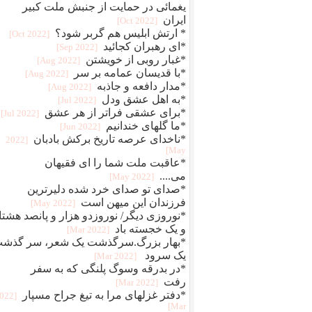
یغمائی در حمایت از جنبش ملت کبیر
ایران
[2022 Oct]
* ارتش ابلیس هم گربر شود؟
[2022 Oct]
*ای رهبران کجائید
[2022 Sep]
*غبار روبی از خویشتن
[2022 Aug]
*با قدیسان عمامه بر سر
[2022 Aug]
*مدار دافعه و جاذبه
[2022 Aug]
*به اهل عشق ودل
[2022 Jul]
*برای عشقی فراتر از هر عشق
[2022 Jul]
*ما گلهای خندانیم
[2022 Jun]
*ناخدای عرصه تاریخ برکش بادبان
[2022
May]
*عاقبت ملت شما را ای فقیهان
می....
[2022 May]
*صدای تو صدای خرد شده دلیرترین
فرزندان این میهن است
[2022 May]
*نوروزی دیگر/ نوروزدو هزار و پانصد هشتا
و یک خجسته باد
[2022 Mar]
*بهار بزرگ.سرگذشت یک شعر، سر گذش
یک سرود
[2022 Mar]
*در بدرقه وسوگ پلنگی که به سفر
رفت
[2022 Mar]
*دفتر غزلهای مرا به تیغ جراح مسپار
2022
Mar]