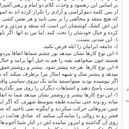
بر اساس این رهنمود و وحدت کلام دو امام و رهبر،آشپزا
از بس کلمه دموکراسی و آزادی را تکرار کرده اند به اسها
که هیچ منتقد و مخالفی را بر نمی تابند و هر نفس کشی را
این اش کشک کوششان این است که منتقد و مزدور و جلا
کرده و خیال خودشان را تخت کنند. اما من به انها اگر با
1- این شدنی نیست.
2- جامعه ایرانیان را ابله فرض نکنید.
3-این نوع کارها نشان میدهد نور چشم شماها اتفاقا مزد
هستند چون میخواهید بقیه را هم به خیل آنها برانید و خیال
4-این نوع کارها هر چه بیشتر شود، بیشتر و روشنترعمق
میدهد و بیشتر شک و شبهه امثال مرا برطرف میکند که شما 
اگر نپوسیده بودید میتوانستید مانند یک نیروی سیاسی واق
درست پاسخ دهید و اشتباهات دیگران را روی میز بگذارید 
د
5- این نوع کارها بیشتر و روشنتر نشان میدهد شما نه انق
ت
میانه رو،ونه حتی نماینده طبقه متوسط شهری، که اگر ای
چنین نیروهائی حرکت میکردید و اینگونه نمی تاختید که ش
قشر رو به زوالی را نمایندگی میکنید که صادق هدایت در
روی آن گذاشته و امروز نماینده اش در کنار شما آخوندها
[