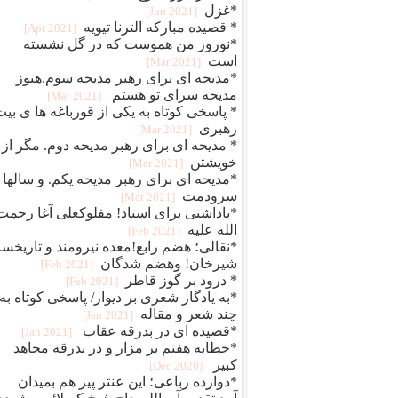
*غزل
[2021 Jun]
* قصیده مبارکه الترنا تیویه
[2021 Apr]
*نوروز من هموست که در گل نشسته
است
[2021 Mar]
*مدیحه ای برای رهبر مدیحه سوم.هنوز
مدیحه سرای تو هستم
[2021 Mar]
* پاسخی کوتاه به یکی از قورباغه ها ی بی
رهبری
[2021 Mar]
* مدیحه ای برای رهبر مدیحه دوم. مگر از
خویشتن
[2021 Mar]
*مدیحه ای برای رهبر مدیحه یکم. و سالها
سرودمت
[2021 Mar]
*یاداشتی برای استاد! مفلوکعلی آغا رحمت
الله علیه
[2021 Feb]
*نقالی؛ هضم رابع!معده نیرومند و تاریخسا
شیرخان! وهضم شدگان
[2021 Feb]
* درود بر گوز قاطر
[2021 Feb]
*به یادگار شعری بر دیوار/ پاسخی کوتاه به
چند شعر و مقاله
[2021 Jan]
*قصیده ای در بدرقه عقاب
[2021 Jan]
*خطابه هفتم بر مزار و در بدرقه مجاهد
کبیر
[2020 Dec]
*دوازده رباعی؛ این عنتر پیر هم بمیدان