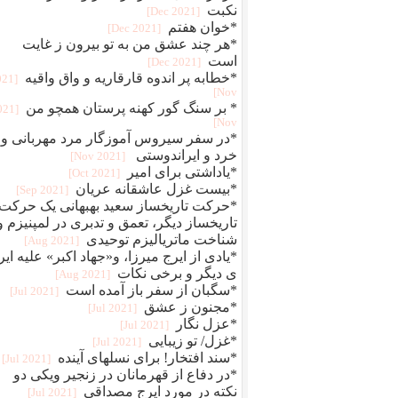
نکبت
[2021 Dec]
*خوان هفتم
[2021 Dec]
*هر چند عشق من به تو بیرون ز غایت
است
[2021 Dec]
*خطابه پر اندوه قارقاریه و واق واقیه
021
Nov]
* بر سنگ گور کهنه پرستان همچو من
2021
Nov]
*در سفر سیروس آموزگار مرد مهربانی و
خرد و ایراندوستی
[2021 Nov]
*یاداشتی برای امیر
[2021 Oct]
*بیست غزل عاشقانه عریان
[2021 Sep]
*حرکت تاریخساز سعید بهبهانی یک حرکت
تاریخساز دیگر، تعمق و تدبری در لمپنیزم و
شناخت ماتریالیزم توحیدی
[2021 Aug]
*یادی از ایرج میرزا، و«جهاد اکبر» علیه ایر
ی دیگر و برخی نکات
[2021 Aug]
*سگبان از سفر باز آمده است
[2021 Jul]
*مجنون ز عشق
[2021 Jul]
*عزل نگار
[2021 Jul]
*غزل/ تو زیبایی
[2021 Jul]
*سند افتخار! برای نسلهای آینده
[2021 Jul]
*در دفاع از قهرمانان در زنجیر ویکی دو
نکته در مورد ایرج مصداقی
[2021 Jul]