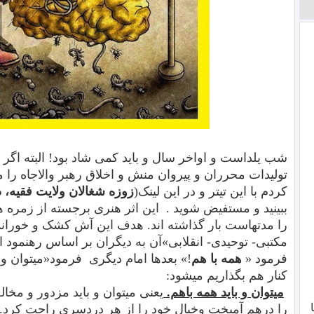
شب یلداست و اواخر سال و باید کمی شاد بود! البته اگر 
تولیدات محرران و پیروان منش و اخلاق رهبر والاجاه را م
کردم با این تیتر و در این لینک(
زوزه شغالان ولایت فقیه، 
ببینید و مستفیض شوید . این اثر هنری برجسته از زمر
را مدتهاست بار گذاشته اند. هدف این آش کشک و خوراندن
مکتبی- توحیدی- انقلابی»آن به دیگران بر اساس رهنمود 
فرمود «
همه با هم
!» بعدها امام دیگری فرمود«میتوان و ب
کنار هم بگذاریم میشود:
میتوان و باید همه باهم.
یعنی میتوان و باید مزدور و مخال
را درهم آمیخت وخیال خود را از هر دردسری راحت کرد.