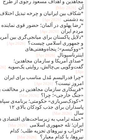
مجاهدین و اهداف مسعود رجوی از طرح
آن
[2026 May]
*شکاف بین ایرانیان و چرخه تبدیل اختلاف
به دشمنی
[2026 Apr]
*رضا پهلوی در آلمان؛ حضور قوی نماینده
مردم ایران
[2026 Apr]
*دلایل پاکستان برای میانجی‌گری بین آمریک
و جمهوری اسلامی چیست؟
[2026 Apr]
*«ووکیسم»؛ پنجاه‌وهفتی‌های
اینترناسیونال
[2026 Apr]
*صدای آمریکا و سازمان مجاهدین؛
گفت‌وگویی بی‌چالش، روایتی یک‌سویه
026
Apr]
*چرا فدرالیسم مُدل مناسب برای ایران
امروز نیست؟
[2026 Apr]
*فریبکاری سازمان مجاهدین در مخالفت با
«جنگ خارجی»؛ چرا؟
[2026 Mar]
*«کودک‌سربازی» حکومتی؛ برنامه‌ی سپاه
پاسداران برای جذب کودکان بالای ۱۲
سال
[2026 Mar]
*حمله ترامپ به زیرساخت‌های اقتصادی د
ایران؛ تله جمهوری اسلامی
[2026 Mar]
*احزاب و نیروهای تجزیه طلب؛ کدام
نیروها، با کدام معیار؟
[2026 Mar]