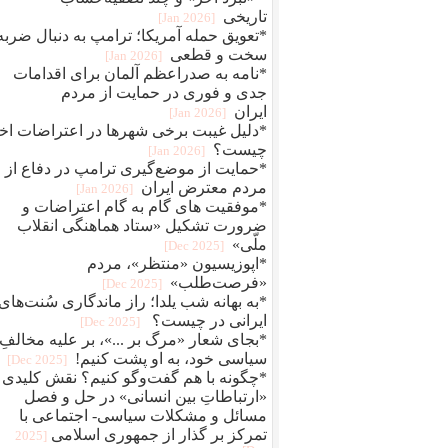
تاریخی
[2026 Jan]
*تعویق حمله آمریکا؛ ترامپ به دنبال ضربه
سخت و قطعی
[2026 Jan]
*نامه به صدراعظم آلمان برای اقدامات
جدی و فوری در حمایت از مردم
ایران
[2026 Jan]
*دلیل غیبت برخی شهرها در اعتراضات اخ
چیست؟
[2026 Jan]
*حمایت از موضع‌گیری ترامپ در دفاع از
مردم معترض ایران
[2026 Jan]
*موفقیت های گام به گام اعتراضات و
ضرورت تشکیل «ستاد هماهنگی انقلاب
ملّی»
[2025 Dec]
*اپوزیسیون «منتظر»، مردم
«فرصت‌طلب»
[2025 Dec]
*به بهانه شب یلدا؛ راز ماندگاری سُنت‌های
ایرانی در چیست؟
[2025 Dec]
*بجای شعار «مرگ بر ...»، بر علیه مخالفِ
سیاسی خود، به او پشت کنیم!
[2025 Dec]
*چگونه با هم گفت‌وگو کنیم؟ نقش کلیدی
«ارتباطاتِ بین انسانی» در حل و فصل
مسائل و مشکلات سیاسی- اجتماعی با
تمرکز بر گذار از جمهوری اسلامی
[2025