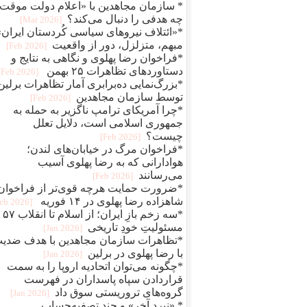
* سازمان مجاهدین با «اعلام دولت موقت
چه هدفی را دنبال می‌کند؟
[2026 Mar]
*«ائتلاف نیروهای سیاسی کُردستان ایران»
مبهم، متزلزل، دور از واقعیت
[2026 Feb]
*فراخوان رضا پهلوی و نگاهی به نتایج و
دستاوردهای تظاهرات ۲۵ بهمن
[2026 Feb]
*بزرگ‌نمایی ده‌برابری آمار تظاهرات برلین
توسط سازمان مجاهدین
[2026 Feb]
*چرا آمریکای ترامپ ناگزیر به حمله به
جمهوری اسلامی است، دلایل تعلل
چیست؟
[2026 Feb]
*فراخوان مرگ در خیابان‌های لندن؛
هوادارانی که به رضا پهلوی آسیب
می‌رسانند
[2026 Feb]
*ضرورت حمایت هرچه قوی‌تر از فراخوان
شاهزاده رضا پهلوی در ۱۴ فوریه
[2026 Feb]
*سه زخم بازِ ای
مسئولیتِ خودِ تاریخی
[2026 Jan]
*تظاهرات سازمان مجاهدین با هدف ضدی
با رضا پهلوی در برلین
[2026 Jan]
*چگونه می‌توان اتحادیه اروپا را به سمت
قراردادن سپاه پاسداران در فهرست
گروه‌های تروریستی سوق داد
[2026 Jan]
* «نبرد آخر» و چند تصفیه‌حساب