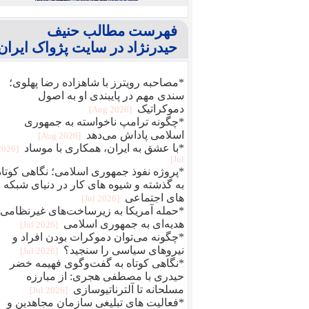
فهرست مطالب حنیف
حیدرنژاد در سایت پژواک ایران
*مصاحبه رویترز با شاهزاده رضا پهلوی؛
سندی مهم در پایبندی او به اصول
دموکراتیک
[2026 Aug]
*چگونه ترامپ ناخواسته به جمهوری
اسلامی پاداش می‌دهد
[2026 Aug]
*با عشق به ایران، همکاری با موساد
[2026
Jul]
*پروژه نفوذ جمهوری اسلامی؛ نگاهی کوتاه
به گذشته و شیوه های کار در دنیای شبکه
های اجتماعی
[2026 Jul]
*حمله آمریکا به زیرساخت‌های غیرنظامی؛
هدیه‌ای به جمهوری اسلامی
[2026 Jul]
*چگونه می‌توان دموکرات بودن افراد و
نیروهای سیاسی را سنجید؟
[2026 Jul]
*نگاهی کوتاه به گفت‌وگوی فهیمه خضر
حیدری با مصطفی هجری: از مبارزه
مسلحانه تا آلترناتیوسازی
[2026 Jul]
*فعالیت های تبلیغی سازمان مجاهدین و