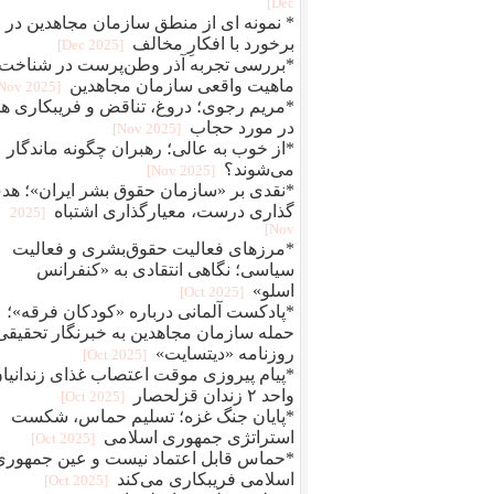
Dec]
* نمونه ای از منطق سازمان مجاهدین در
برخورد با افکارِ مخالف
[2025 Dec]
*بررسی تجربه آذر وطن‌پرست در شناخت
ماهیت واقعی سازمان مجاهدین
[2025 Nov]
*مریم رجوی؛ دروغ، تناقض و فریبکاری ها
در مورد حجاب
[2025 Nov]
*از خوب به عالی؛ رهبران چگونه ماندگار
می‌شوند؟
[2025 Nov]
*نقدی بر «سازمان حقوق بشر ایران»؛ هد
گذاری درست، معیارگذاری اشتباه
[2025
Nov]
*مرزهای فعالیت حقوق‌بشری و فعالیت
سیاسی؛ نگاهی انتقادی به «کنفرانس
اسلو»
[2025 Oct]
*پادکست آلمانی درباره «کودکان فرقه»؛
حمله سازمان مجاهدین به خبرنگار تحقیقی
روزنامه «دیتسایت»
[2025 Oct]
*پیام پیروزی موقت اعتصاب غذای زندانیا
واحد ۲ زندان قزلحصار
[2025 Oct]
*پایان جنگ غزه؛ تسلیم حماس، شکست
استراتژی جمهوری اسلامی
[2025 Oct]
*حماس قابل اعتماد نیست و عین جمهوری
اسلامی فریبکاری می‌کند
[2025 Oct]