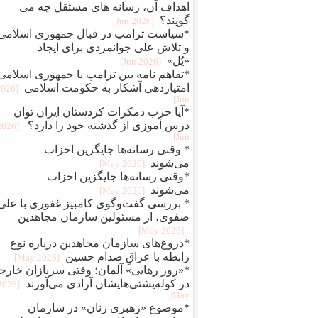
اهداف آن، رسانه های مستقل چه می
گویند؟
[2026 Jun]
*سیاست ترامپ در قبال جمهوری اسلامی
و تلاش علی جوانمردی برای ایجاد
«پُل»
[2026 Jun]
*تفاهم نامه بین ترامپ با جمهوری اسلامی
امتیازدهی آشکار به حکومت اسلامی
2026
Jun]
*آیا حزب دمکرات کردستان ایران توان
درس آموزی از گذشته خود را دارد؟
[2026
Jun]
* وقتی رسانه‌ها جایگزین احزاب
می‌شوند
[2026 May]
*وقتی رسانه‌ها جایگزین احزاب
می‌شوند
[2026 May]
* بررسی گفت‌وگوی کامبیز غفوری با علی
صفوی، از مسئولین سازمان مجاهدین
[2026 May]
*دروغ‌های سازمان مجاهدین درباره نوع
رابطه با عراقِ صدام حسین
[2026 May]
*«روز رهایی» آلمان؛ وقتی سربازان خارج
در کوله‌پشتی‌هایشان آزادی می‌آورند
[2026
May]
*موضوع «رهبری زنان» در سازمان