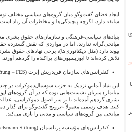
ایجاد فضای گفت‌وگو میان گروه‌های سیاسی مختلف ت
سابقه دارد، اگرچه پیچیدگی‌ها و مخاطرات آن زیاد است. ن
ا
بنیادهای سیاسی-فرهنگی و سازمان‌های حقوق بشری معمو
میانجی‌گرانه ندارند، اما در مواردی که نقض گسترده ح
پیوند دارد (مثل دیکتاتوری‌ها)، برخی نهادهای حقوق بشری،
تلاش کرده‌اند تا اپوزیسیون‌های پراکنده را گردهم آورند.
[2
کنفرانس‌های سازمان فریدریش اِبرت (Friedrich-Ebert-Stiftung – FES)
این بنیاد آلمانیِ نزدیک به حزب سوسیال‌دموکرات در چن
میانمار) میزبان نشست‌هایی بوده که در آن گروه‌های اپ
بشری گردهم آمده‌اند تا بر سر اصول دموکراسی، عدالت 
کنند. هدف رسمی معمولاً «ترویج گفت‌وگو برای گذار دم
ر
میانجی بین گروه‌های سیاسی و مدنی را بازی می‌کند.
کنفرانس‌های مؤسسه بِرتلسمان (Bertelsmann Stiftung) و سازمان IDEA