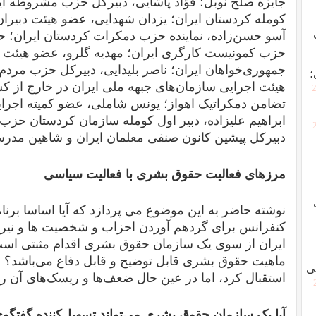
جایزه صلح نوبل؛ فؤاد پاشایی، دبیرکل حزب مشروطه ای
کومله کردستان ایران؛ یزدان شهدایی، عضو هیئت دبیرا
آسو حسن‌زاده، نماینده حزب دمکرات کردستان ایران؛ حم
حزب کمونیست کارگری ایران؛ مهدیه گلرو، عضو هیئت
جمهوری‌خواهان ایران؛ ناصر بلیدایی، دبیرکل حزب مرد
؛
هیئت اجرایی سازمان‌های جبهه ملی ایران در خارج از ک
[
تضامن دمکراتیک اهواز؛ یونس شاملی، عضو کمیته اجرا
ابراهیم علیزاده، دبیر اول کومله سازمان کردستان حزب
دبیرکل پیشین کانون صنفی معلمان ایران و شاهین مدرس
مرزهای فعالیت حقوق بشری با فعالیت سیاسی
نوشته حاضر به این موضوع می پردازد که آیا اساسا برنا
کنفرانس برای گردهم‌ آوردن احزاب و شخصیت ها و نی
ایران از سوی یک سازمان حقوق بشری اقدام مثبتی است؟
ماهیت حقوق بشری قابل توضیح و قابل دفاع می‌باشد؟ به 
ی
استقبال کرد، اما در عین حال ضعف‌ها و ریسک‌های آن را 
آیا یک سازمان حقوق بشری می‌تواند تسهیل‌کننده گفتگو