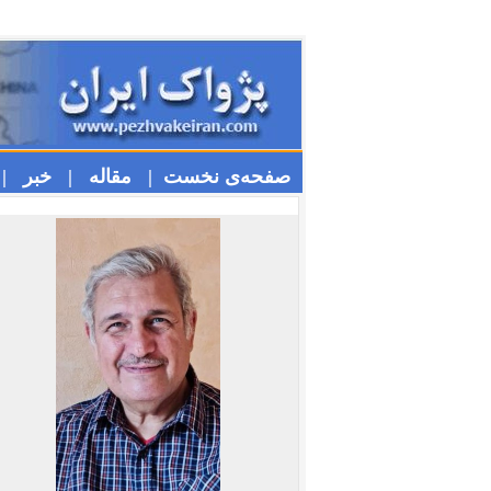
صفحه‌ی نخست |
مقاله |
خبر |