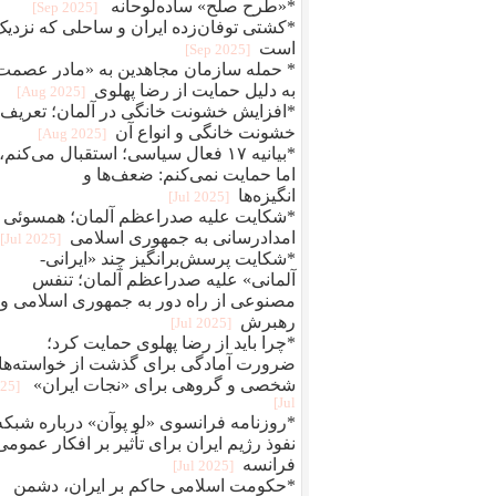
*«طرح صلح» ساده‌لوحانه
[2025 Sep]
*کشتی توفان‌زده ایران و ساحلی که نزدیک
است
[2025 Sep]
* حمله سازمان مجاهدین به «مادر عصمت
به دلیل حمایت از رضا پهلوی
[2025 Aug]
*افزایش خشونت خانگی در آلمان؛ تعریف
خشونت خانگی و انواع آن
[2025 Aug]
*بیانیه ۱۷ فعال سیاسی؛ استقبال می‌کنم،
اما حمایت نمی‌کنم: ضعف‌ها و
انگیزه‌ها
[2025 Jul]
*شکایت علیه صدراعظم آلمان؛ همسوئی 
امدادرسانی به جمهوری اسلامی
[2025 Jul]
*شکایت پرسش‌برانگیز چند «ایرانی-
آلمانی» علیه صدراعظم آلمان؛ تنفس
مصنوعی از راه دور به جمهوری اسلامی و
رهبرش
[2025 Jul]
*چرا باید از رضا پهلوی حمایت کرد؛
ضرورت آمادگی برای گذشت از خواسته‌ها
شخصی و گروهی برای «نجات ایران»
025
Jul]
*روزنامه فرانسوی «لو پوآن» درباره شبکه
نفوذ رژیم ایران برای تأثیر بر افکار عمومی‌
فرانسه
[2025 Jul]
*حکومت اسلامی حاکم بر ایران، دشمن