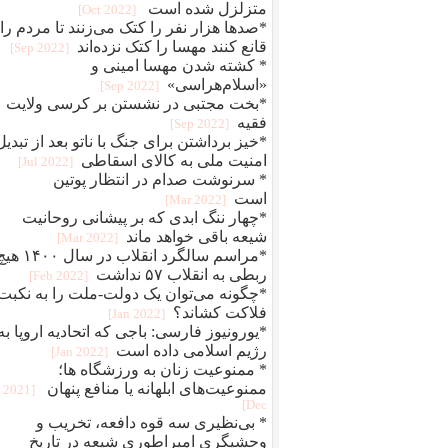
متزلزل شده است
[2022 Oct]
*صدها هزار نفر را کتک می‌زنند تا مردم را
قانع کنند مهسا را کتک نزده‌اند
[2022 Sep]
* کشته شدن مهسا امینی و
«اسلام‌هراسی»
[2022 Sep]
*بخت مجتبی در نشستن بر کرسی ولایت
فقیه
[2022 Sep]
*خیز برداشتن برای جنگ با ناتو بعد از تبدیل
امنیت ملی به کالای اسقاطی
[2022 Jul]
* سرنوشت صدام در انتظار پوتین
است
[2022 Mar]
*چهار ننگ ابدی که بر پیشانی روحانیت
شیعه باقی خواهد ماند
[2022 Mar]
*مراسم سالگرد انقلاب در سال ۴۰۰
ربطی به انقلاب ۵۷ نداشت
[2022 Feb]
*چگونه می‌توان یک دولت-ملت را به نکبت
فلاکت کشاند؟
[2022 Jan]
*یورونیوز فارسی: باجی که اتحادیه اروپا به
رژیم اسلامی داده است
[2022 Jan]
* ممنوعیت‌ زنان به ورزشگاه ها؛
ممنوعیت‌های ابلهانه یا منافع پنهان
[2021
Dec]
* بی‌نظیری سه قوه‌ دافعه، تخریب و
وحشیگری امپراطوری شیعه در تاریخ