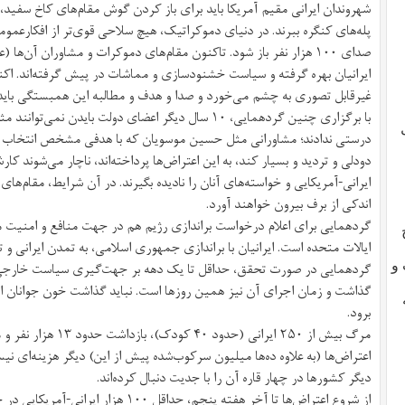
شهروندان ایرانی مقیم آمریکا باید برای باز کردن گوش مقام‌های کاخ سفید، 
پله‌های کنگره ببرند. در دنیای دموکراتیک، هیچ سلاحی قوی‌تر از افکارعم
صدای ۱۰۰ هزار نفر باز شود. تاکنون مقام‌های دموکرات و مشاوران آن‌ه
ایرانیان بهره گرفته و سیاست خشنودسازی و مماشات در پیش گرفته‌اند. اکن
غیرقابل تصوری به چشم می‌خورد و صدا و هدف و مطالبه‌ این همبستگی بای
با برگزاری چنین گردهمایی، ۱۰ سال دیگر اعضای دولت بایدن 
درستی ندادند؛ مشاورانی مثل حسین موسویان که با هدفی مشخص انتخاب شد
ایرانی-آمریکایی و خواسته‌های آنان را نادیده بگیرند. در آن شرایط، مقام‌ها
اندکی از برف بیرون خواهند آورد.
گردهمایی برای اعلام درخواست براندازی رژیم هم در جهت منافع و امنیت 
۱ هیچ
ایالات متحده است. ایرانیان با براندازی جمهوری اسلامی، به تمدن ایرانی 
گردهمایی در صورت تحقق، حداقل تا یک دهه بر جهت‌گیری سیاست خارجی ای
 و
گذاشت و زمان اجرای آن نیز همین روزها است. نباید گذاشت خون جوانان ایران
برود.
مرگ بیش از ۲۵۰ ایرانی (
اعتراض‌ها (به علاوه ده‌ها میلیون سرکوب‌شده‌ پیش از این) دیگر هزینه‌ای نی
دیگر کشورها در چهار قاره آن را با جدیت دنبال کرده‌اند.
از شروع اعتراض‌ها تا آخر هفته‌ پنجم، حداقل