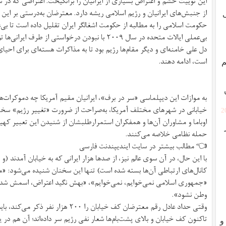
این توییت خشم و اعتراض بسیاری از ایرانیان را برانگیخت. اعتراضی که در س
از جنبش‌های ایرانیان و رژیم اسلامی ریشه دارد. معترضان به‌درستی بر این ب
ی
حکومت اسلامی را به مطالبه از حکومت اشغالگر ایران تقلیل داده است تا بی‌
بی‌عملی ایالات متحده در سال ۲۰۰۹ با نبودن درخواستی 
دل علی خامنه‌ای و دیگر مقام‌ها رژیم بود تا به مذاکرات هسته‌ای برای احی
است، ادامه دهند.
م
به موازات این دیپلماسی «سر در برف»، ایرانیان مقیم آمریکا چه دموکرات‌ه
خیابانی در شهرهای مختلف آمریکا، به‌صراحت از ضرورت «تغییر رژیم» سخن 
[
اوباما و مشاوران آن‌ها و همفکران استمرارطلبشان از شنیدن این تعبیر کهیر 
ور
حمله نظامی خلاصه می‌کنند.
👈 مطالب بیشتر در سایت ایندیپندنت فارسی
با این حال، در آن سوی عالم نیز، از صدها هزار ایرانی که به خیابان آمدند (و 
کانال‌های ارتباطی آن‌ها بسته شده است) تنها این سخنان شنیده می‌شود: 
«جمهوری اسلامی نمی‌خوایم، نمی‌خوایم»، «بهش نگید اعتراض، اسمش شده 
وطن نشود».
وقتی حداد عادل رقم معترضان کف خیابان را 
تاکنون کف خیابان و بالای پشت‌بام‌ها شعار نفی رژیم سر داده‌اند؛ آن هم در
و