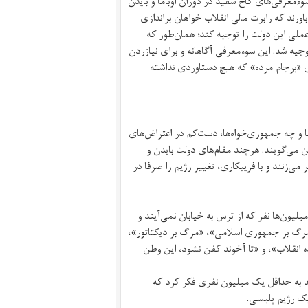
وءمعرفی‌های کاخ سفید در دوران اوباما و بایدن
اورند که رابرت مالی انقلاب خواهان براندازی
عملی این دولت را توجیه کند؛ همان‌طور که
از طرف ایرانی‌ها توجیه شد. این سوءمعرفی آگاهانه و برای نیازردن
ای «برجام مرده» که هیچ دستاوردی نداشته
ا و چه جمهوری‌خواه‌ها، دست‌کم در اعتراض‌های
می‌گویند. هرچند مقام‌های دولت بایدن و
می‌زنند و با فریبکاری، تغییر رژیم را صرفا در
میلیون‌ها نفر که از ترس به خیابان نمی‌آیند و
«مرگ بر جمهوری اسلامی»، «مرگ بر دیکتاتور»،
انقلاب»، و «تا آخوند کفن نشود، این وطن
۲۰۰ هزار نفر ذکر می‌کند، باید به حداقل یک میلیون نفری فکر کرد که
 یک رژیم پلیسی.