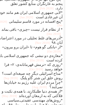
پنجم به غارتگران منابع کشور تعلق
دارد،
[2020 Feb]
*لابی جمهوری اسلامی ایران هم مانند خود
آن غیرعادی است
[2020 Jan]
*پنج افسانه در مورد قاسم سلیمانی
[2020
Jan]
* از نظام قرار نیست «چیزی» باقی بماند
[2019 Dec]
*آدرس‌های غلط تحلیلی در مورد اعتراضا
آبان ۹۸
[2019 Nov]
*از «یانکی گو هوم» تا «ایران برو بیرون»
[2019 Oct]
*مغازه‌ی دو نبشی که جمهوری اسلامی باز
کرده است
[2019 Oct]
*روزی که «نرمش قهرمانانه‌ی- ۲» فرا
خواهد رسید
[2019 Oct]
*مداح اسرائیلی دیگر چه صیغه‌ای است؟
روش خلق این شتر گاو پلنگ
[2019 Sep]
*چرا مردم ایران علیه رژیم به خیابان‌ها
نمی‌آیند؟
[2019 Aug]
*از همه‌ی دنیا طلبکارند، با همه‌ی نکبت و
فلاکتی که به ارمغان آورده‌اند
[2019 May]
*روش‌های مهندسی عقیدتی‌ـ‌سیاسی
تجمعات ۲۰ هزار بلیت داربی بهار ۸