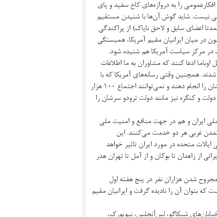
افکارعمومی را به دروازه‌های کاخ سفید و پای
ومی نیست. شاید گوش آن‌ها با شنیدن مستقیم
ا (عمدتا اعضای سابق و لاحق نایاک) از پراکندگی
ون در میان ایرانیان مقیم آمریکا، همبستگی
د در مرکز سیاست آمریکا هم شنیده شود.
نمی‌توانند مثل اوباما ادعا کنند که مشاوران به ما اطلاعات
ند. همچنین وقتی رسانه‌های آمریکا که با
دودلی و تردید و بسیار کند، به این اعتراض‌ها پرداخته‌اند، ناچار می‌شوند کارشان را انجام دهند و نمی‌توانند اجتماع ۱۰۰ هزار
ی دولت و کنگره نیز مانند دولت ترودو سرشان را
ملی ایران و هم در جهت منافع و امنیت ملی
و تمدن غربی هر دو خدمت می‌کنند. این
الات متحده در مورد ایران تاثیر خواهد
ی از زاهدان تا بوکان و از آمل تا تهران هدر
حدود ۴۰ کودک)، بازداشت حدود ۱۳ هزار نفر و مجروح شدن هزاران نفر در پنج هفته‌ اول
ست که بتوان آن را نادیده گرفت و ایرانیان مقیم
 ۱۰۰ هزار ایرانی-آمریکایی در خیابان‌های شیکاگو، لس‌آنجلس، نیویورک،