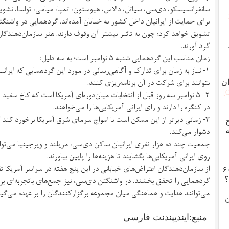
سانفرانسیسکو، دی‌سی، سیاتل، دالاس، هیوستون، تمپا، میامی، تولسا، نشوی
برای حمایت از ایرانیان داخل کشور به خیابان آمده‌اند. گردهمایی در واش
تشویق خواهد کرد؛ چون به تاثیر بیشتر آن وقوف دارند. هنر سازمان‌دهندگا
گرد آورند.
زمان مناسب این گردهمایی شنبه ۵ نوامبر است؛ به سه دلیل:
۱- نیاز به زمان برای تدارک و آگاهی‌رسانی در مورد این گردهمایی که ایران
بتوانند برای شرکت در آن برنامه‌ریزی کنند.
ان
۲- ۵ نوامبر سه روز قبل از انتخابات میان‌دوره‌ای آمریکا است که کاخ س
در کنگره را دارند و رای ایرانی-آمریکایی‌ها را می‌خواهند.
۳- زمانی دیرتر از این ممکن است با امواج سرمای شرق آمریکا برخورد کند 
دشوار می‌کند.
ه
جمعیت چند ده‌ هزار نفری ایرانیان ساکن دی‌سی، مریلند و ویرجینیا می‌توانند
روی ایرانی-آمریکایی‌ها بگشایند تا هزینه‌ها را پایین بیاورند.
از سازمان‌دهندگان اعتراض‌های خیابانی در این پنج هفته در سراسر آمریکا تق
ون دوز وارداتی رئیسی هم به ۶۰
گردهمایی را تحقق بخشند. در واشنگتن دی‌سی، نیز جمع‌های باتجربه‌ای برای
؟
می‌توانند هدایت و هماهنگی میان مجموعه‌ برگزارکنندگان را بر عهده می‌گیر
ن
منبع:ایندیپندنت فارسی