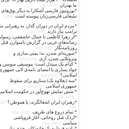
ما‌ بهتران
[2019 Apr]
*یورونیوز فارسی آشکارا به دیگر بوق‌های
تبلیغاتی فارسی‌زبان پیوسته است
[2019
Apr]
*مردم ایران در دوران گذار، به رهبرانی م
ترامپ نیاز دارند
[2019 Jan]
*از زهرا کاظمی ‌تا جمال خاشقجی: رسوای
رسانه‌های غربی در گزارش نامتوازن قتل 
روزنامه‌نگار
[2018 Oct]
*سوریه‌ای شدن، نه؛ یمنی سازی و
ونزوئلایی شدن، آری
[2018 Oct]
* کدام یک مبتذل است: موسیقی سوسن و
جواد یساری یا امضای نامه‌ی لابی جمهوری
اسلامی؟
[2018 Jul]
*سه (بعلاوه یک) سناریو برای سقوط
جمهوری اسلامی
[2018 Jul]
* شش نمایش تهوع‌آور در حکومت اسلامی
[2018 Jul]
*رهبران ایران اشغالگرند، یا هموطن؟
018
Jun]
* تمام دروغ های ظریف
[2018 Jun]
*اردک شَل روحانی، آغاز فروپاشی
سیاسی
[2018 May]
*رادیو فردا به یک خانه‌تکانی جدی نیاز