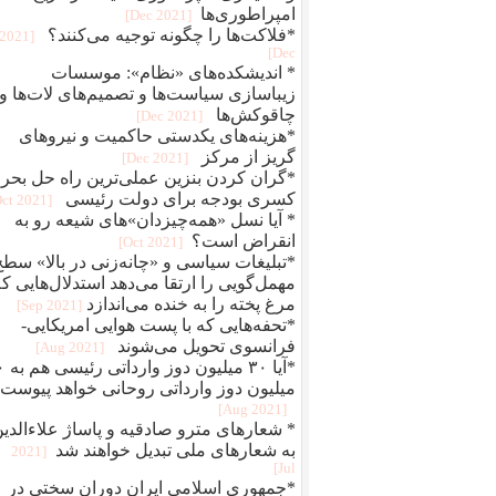
امپراطوری‌ها
[2021 Dec]
*فلاکت‌ها را چگونه توجیه می‌کنند؟
[2021
Dec]
* اندیشکده‌های «نظام»: موسسات
زیباسازی سیاست‌ها و تصمیم‌های لات‌ها و
چاقوکش‌ها
[2021 Dec]
*هزینه‌های یکدستی حاکمیت و نیروهای
گریز از مرکز
[2021 Dec]
*گران کردن بنزین عملی‌ترین راه‌ حل بحر
کسری بودجه برای دولت رئیسی
[2021 Oct]
* آیا نسل «همه‌چیزدان‌»‌های شیعه رو به
انقراض است؟
[2021 Oct]
*تبلیغات سیاسی و «چانه‌زنی در بالا» سطح
مهمل‌گویی را ارتقا می‌دهد استدلال‌هایی ک
مرغ پخته را به خنده می‌اندازد
[2021 Sep]
*تحفه‌هایی که با پست هوایی امریکایی-
فرانسوی تحویل می‌شوند
[2021 Aug]
*آیا ۳۰ میلی
میلیون دوز وارداتی روحانی خواهد پیوست
[2021 Aug]
* شعارهای مترو صادقیه و پاساژ علاء‌الدی
به شعارهای ملی تبدیل خواهند شد
[2021
Jul]
*جمهوری اسلامی ایران دوران سختی در