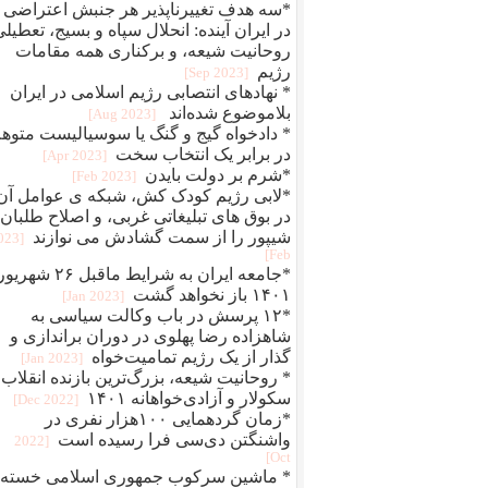
*سه هدف تغییرناپذیر هر جنبش اعتراضی
در ایران آینده: انحلال سپاه و بسیج، تعطیل
روحانیت شیعه، و برکناری همه مقامات
رژیم
[2023 Sep]
* نهادهای انتصابی رژیم اسلامی در ایران
بلاموضوع شده‌اند
[2023 Aug]
* دادخواه گیج و گنگ یا سوسیالیست متوه
در برابر یک انتخاب سخت
[2023 Apr]
*شرم بر دولت بایدن
[2023 Feb]
*لابی رژیم کودک کش، شبکه ی عوامل آن
در بوق های تبلیغاتی غربی، و اصلاح طلبان
شیپور را از سمت گشادش می نوازند
2023
Feb]
*جامعه ایران به شرایط ماقبل ۲۶ شهری
۱۴۰۱ باز نخواهد گشت
[2023 Jan]
*۱۲ پرسش در باب وکالت سیاسی به
شاهزاده رضا پهلوی در دوران براندازی و
گذار از یک رژیم تمامیت‌خواه
[2023 Jan]
* روحانیت شیعه، بزرگ‌ترین بازنده انقلاب
سکولار و آزادی‌خواهانه ۱۴۰۱
[2022 Dec]
*زمان گردهمایی ۱۰۰هزار نفری در
واشنگتن دی‌سی فرا رسیده است
[2022
Oct]
* ماشین سرکوب جمهوری اسلامی خسته 