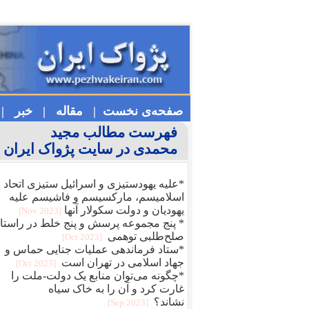
صفحه‌ی نخست |
مقاله |
خبر |
فهرست مطالب مجید
محمدی در سایت پژواک ایران
*علیه یهودستیزی و اسرائیل ستیزی اتحاد
اسلامیسم، مارکسیسم و فاشیسم علیه
یهودیان و دولت سکولار آنها
[2023 Nov]
* پنج مجموعه پرسش و پنج خلط در راستا
صلح‌طلبی توهمی
[2023 Oct]
*ستاد فرماندهی عملیات جنایی حماس و
جهاد اسلامی در تهران است
[2023 Oct]
*چگونه می‌توان منابع یک دولت-ملت را
غارت کرد و آن را به خاک سیاه
نشاند؟
[2023 Sep]