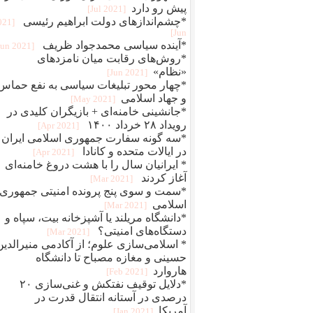
پیش رو دارد
[2021 Jul]
*چشم‌اندازهای دولت ابراهیم رئیسی
2021
Jun]
*آینده‌ سیاسی محمدجواد ظریف
[2021 Jun]
*روش‌های رقابت میان نامزدهای
«نظام»
[2021 Jun]
*چهار محور تبلیغات سیاسی به نفع حماس
و جهاد اسلامی
[2021 May]
*جانشینی خامنه‌ای + بازیگران کلیدی در
رویداد ۲۸ خرداد ۱۴۰۰
[2021 Apr]
*سه گونه سفارت جمهوری اسلامی ایران
در ایالات متحده و کانادا
[2021 Apr]
* ایرانیان سال را با هشت دروغ خامنه‌ای
آغاز کردند
[2021 Mar]
*سمت و سوی پنج پرونده امنیتی جمهوری
اسلامی
[2021 Mar]
*دانشگاه مریلند یا آشپزخانه‌ بیت، سپاه و
دستگاه‌های امنیتی؟
[2021 Mar]
* اسلامی‌سازی علوم؛ از آکادمی منیر‌الدین
حسینی و مغازه مصباح تا دانشگاه
هاروارد
[2021 Feb]
*دلایل توقیف نفتکش و غنی‌سازی ۲۰
درصدی در آستانه انتقال قدرت در
آمریکا
[2021 Jan]