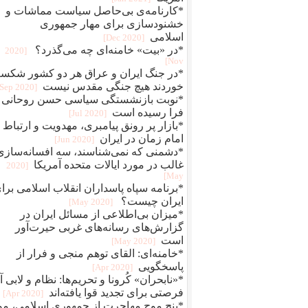
*کارنامه‌ی بی‌حاصل سیاست مماشات و
خشنود‌سازی برای مهار جمهوری
اسلامی
[2020 Dec]
*در «بیت» خامنه‌ای چه می‌گذرد؟
[2020
Nov]
*در جنگ ایران و عراق هر دو کشور شکس
خوردند هیچ جنگی مقدس نیست
[2020 Sep]
*نوبت بازنشستگی سیاسی حسن روحانی
فرا رسیده است
[2020 Jul]
*بازار پر رونق پیامبری، مهدویت و ارتباط ب
امام زمان در ایران
[2020 Jun]
*دشمنی که نمی‌شناسند، سه افسانه‌سازی
غالب در مورد ایالات متحده آمریکا
[2020
May]
*برنامه‌ سپاه پاسداران انقلاب اسلامی برا
ایران چیست؟
[2020 May]
*میزان بی‌اطلاعی از مسائل ایران در
گزارش‌های رسانه‌های غربی حیرت‌آور
است
[2020 May]
*خامنه‌ای: القای توهم منجی و فرار از
پاسخگویی
[2020 Apr]
*«نابحران» کُرونا و تحریم‌ها: نظام و لابی آ
فرصتی برای تجدید قوا یافته‌اند
[2020 Apr]
*پنج موج مهاجرت از جمهوری اسلامی، مو