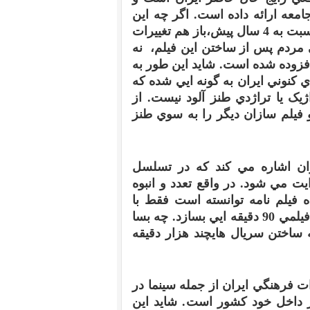
معه ارائه داده است
.
اگر چه اين
سبت به
4
سال پيش،
باز هم تغييرات
مردم پس از ساختن اين فيلم، نه
افزوده شده است
.
شايد اين طور به
 کنوني ايران به گونه ايي شده که
ک يا تراژدي طنز آلود نيست
.
از
 فيلم سازان ديگر را به سوي طنز
ان اشاره مي کند که در تسلسل
ايت مي شود
.
در واقع تعدد و انبوه
فيلم نامه توانسته است فقط با
فيلمي
90
دقيقه ايي بسازد
.
چه بسا
 ساختن سريال هاي
چند هزار دقيقه
 فرهنگي ايران از جمله سينما در
از داخل خود کشور است
.
شايد اين