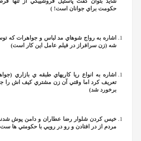
شايد بتوان گفت پاستيل فروشي
يکي از تنها ف
حکومت براي جوانان است
! )
اشاره به رواج شوهاي مد لباس و جواهرات که تو
شه
(
زن سرافراز در فيلم عامل اين کار است
)
اشاره به انواع ريا کاري
هاي طبقه ي بازاري
(
جواه
تعريف کرد اما وقتي آن زن مشتري کيف اش را جا 
برخورد شد
)
خيس کردن شلوار رضا عطاران و دامن پوش شدنش
مردم از در افتادن و رو در رويي با حکومتي ها ست