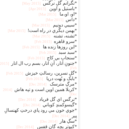
*نگرانم گلِ نرگس
[2015 May]
*باستیل و اوین
[2015 Apr]
*او، او،ما
[2015 Mar]
*داس
[2015 Mar]
*سيبي دونيم
[2015 Mar]
*بهمن ديگري در راه است!
[2015 Mar]
*تشنه، تشنه
[2015 Mar]
*سرو قاهره
[2015 Feb]
*اين روزها زنده ها
[2015 Feb]
*سبد سبد
[2015 Feb]
*سنجابِ بي کاج
[2015 Feb]
*جنونِ انار، آنِ انار، بسم رب ال انار
[2015
Feb]
*گلِ نسرین، رسالتِ خیزش
[2015 Feb]
*بابک و بُهت دریا
[2015 Feb]
*مرگِ مترسک
[2014 Dec]
*کربلا همين اوين است و تپه هاش
[2014
Dec]
*نرگس اي گل فرياد
[2014 Dec]
*گيسوکمندِ کوباني
[2014 Dec]
*جوي خون مي رود پاي درختِ کهنسالِ
پير
[2014 Dec]
*سگِ هار
[2014 Dec]
*کبوتر بچه گانِ قفس
[2014 Dec]