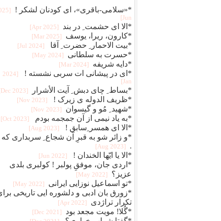
*«سلامی-باقری»، ای کودنان لشکر !
2025
Jun]
*الا ای حشمت ِ در بند
[2025 Apr]
*کارون، ریرا، یوسف
[2025 Mar]
*بیت الاحمار ِ حضرت ِ آقا
[2024 Jul]
*حسرت به سلطانی
[2024 May]
*دایه شریفه
[2024 Mar]
*ای در پیشانی ات سربی نشسته !
[2024
Jan]
*بساط ِ چای دبش ِ آیت الأشرار
[2023 Dec]
*ظریف الدوله ی زیرک !
[2023 Nov]
*شهید ِ مُو و گیسوان
[2023 Nov]
*به یاد نیمی از آن جمجمه بودم
[2023 Oct]
*الا ای همسر ِسابق !
[2023 Aug]
*و زائر شو به قبرِ آن شجاع ِ سربداری که . 
.
[2023 Aug]
*الا یا ایّها الخندان !
[2022 Jun]
*اردی جان، موفقِ پولبر ! کولبری بلدی
عزیز؟
[2022 May]
*تو اسماعیل نوزایی ایرانی
[2022 May]
*زورق بان ادبی و دلشوره ایی تاریخی برای
تکرار تراژدی
[2022 Apr]
*گُلا! مویت مجعد بود
[2021 Dec]
*گفتا شراب خواری؟