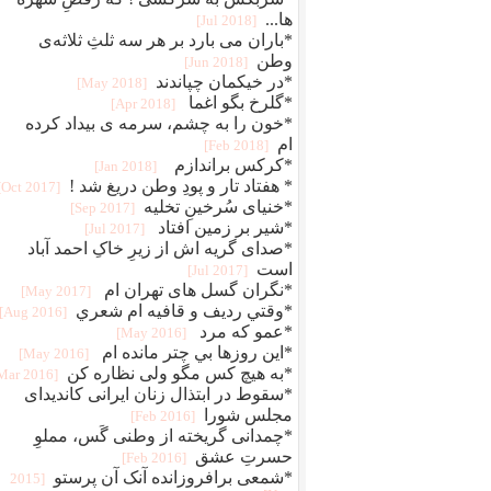
ها...
[2018 Jul]
*باران می بارد بر هر سه ثلثِ ثلاثه‌ی
وطن
[2018 Jun]
*در خیکمان چپاندند
[2018 May]
*گلرخ بگو اغما
[2018 Apr]
*خون را به چشم، سرمه ی بیداد کرده
ام
[2018 Feb]
*کرکس براندازم ‏
[2018 Jan]
* هفتاد تار و پودِ وطن دریغ شد !‏
[2017 Oct]
*خنیای سُرخینِ تخلیه
[2017 Sep]
*شیر بر زمین افتاد
[2017 Jul]
*صدای گریه اش از زیرِ خاکِ احمد آباد
است
[2017 Jul]
*نگران گسل های تهران ام
[2017 May]
*وقتي رديف و قافيه ام شعري
[2016 Aug]
*عمو که مرد
[2016 May]
*اين روزها بي چتر مانده ام
[2016 May]
*به هیچ کس مگو ولی نظاره کن
[2016 Mar]
*سقوط در ابتذال زنان ایرانی کاندیدای
مجلس شورا
[2016 Feb]
*چمدانی گریخته از وطنی گَس، مملوِ
حسرتِ عشق
[2016 Feb]
*شمعی برافروزانده آنک آن پرستو
[2015