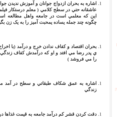
اشاره به بحران ازدواج جوانان و آموزش نديدن جوا
عاشقانه حتي در سطح کلامي
(
معلم درستکار فيلم 
اين که معلمي است در جامعه و
اهل مطالعه است
چگونه چند جمله ي
ساده ي
محبت آميز را به يک زن بگو
بحران اقتصاد و کفاف ندادن خرج و درآمد
(
با اخرا
ي پدر رضا مي افتد و او که درآمدش کفاف زندگي 
را مي فروشد
)
اشاره به عمق شکاف طبقاتي و سطح در آمد مر
زندگي
دقت کردن قشر کم درآمد جامعه به قيمت غذاها در