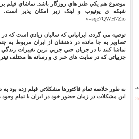
موضوع هم يکي طنز هاي روزگار باشد
.
تماشاي فيلم برا
شبکه ي يوتيوب و لينک زير امکان پذير است
.
v=sqc7QWH7Zio
توصيه مي گردد، ايرانياني که ساليان زيادي است که در 
تصاوير به جا مانده در ذهنشان از ايران مربوط به چن
تماشا کنند تا در جريان حتي جزيي تزين تغييرات زندگي
جزيياتي که در سايت هاي خبر ي و رسانه ها مختلف تيتر
نی
به طور خلاصه تمام فاکتورها مشکلاتي فيلم زده بود به 
اين مشکلات در زمان حضور خود در ايران با تمام وجود 
[2