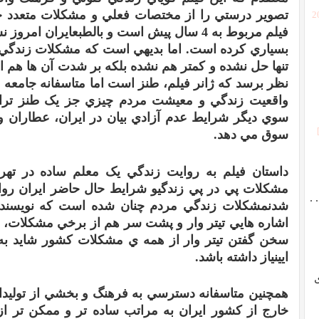
تصوير درستي را از مختصات فعلي و مشکلات متعدد جا
[
فيلم مربوط به
4
سال پيش است و بالطبع
ايران امروز ن
بسياري کرده است
.
اما بديهي است که مشکلات زندگي 
تنها حل نشده و کمتر هم نشده بلکه بر شدت آن ها هم 
نظر برسد که ژانر فيلم، طنز است اما متاسفانه جامعه ي
واقعيت زندگي و معيشت مردم چيزي جز يک طنز تراژي
سوي ديگر شرايط عدم آزادي بيان در ايران، عطاران و
سوق مي دهد
.
داستان فيلم به روايت زندگي
يک معلم ساده در تهر
مشکلات پي در پي زندگي
و شرايط حال حاضر ايران رو
.
شدن
مشکلات زندگي مردم چنان شده است که نويسنده 
اشاره هايي تيتر وار و پشت سر هم از برخي مشکلات، 
سخن گفتن تيتر وار از همه ي مشکلات کشور شايد به
ايي
نياز داشته باشد
.
همچنين متاسفانه دسترسي به فرهنگ و بخشي از توليدات
خارج از کشور ايران به مراتب ساده تر و ممکن تر 