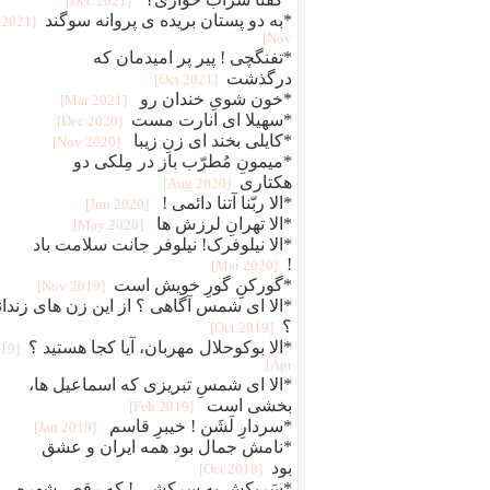
[2021 Dec]
*به دو پستان بریده ی پروانه سوگند
[2021
Nov]
*تفنگچی ! پیر پر امیدمان که
درگذشت
[2021 Oct]
*خون شویِ خندان رو
[2021 Mar]
*سهیلا ای انارت مست
[2020 Dec]
*کایلی بخند ای زنِ زیبا
[2020 Nov]
*میمونِ مُطرّب باز در مِلکی دو
هکتاری
[2020 Aug]
*الا ربّنا آتنا دائمی !
[2020 Jun]
*الا تهرانِ لرزش ها
[2020 May]
*الا نیلوفرک! نیلوفر جانت سلامت باد
!
[2020 Mar]
*گورکنِ گورِ خویش است
[2019 Nov]
*الا ای شمس آگاهی ؟ از این زن های ‏زندا
؟
[2019 Oct]
*الا بوکوحلال مهربان، آیا کجا ‏هستید ؟
019
Apr]
*الا ای شمسِ تبریزی که اسماعیل ‏ها،
بخشی است
[2019 Feb]
*سردارِ لَشَن ! خیبرِ قاسم
[2019 Jan]
*نامش جمال بود همه ایران و عشق
بود
[2018 Oct]
*سَربکش به سرکشی ! که رقصِ شهره