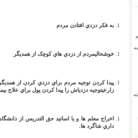
به فکر دزدي افتادن مردم
م
ه
خوشحالي
مردم از دزدي هاي کوچک از همديگر
پيدا کردن توجيه مردم براي دزدي کردن از همديگ
زارعي
توجيه دزدي
اش را پيدا کردن پول براي علاج بي
ه
اخراج معلم ها و يا اساتيد حق التدريس از دانشگا
داري شاگرد ها
.