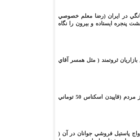
گي در ايران
(
رضا معلم خصوصي
پنجره ايستاده و بيرون را نگاه
زاريان ثروتمند
(
مثل همسر آقاي
ز مردم
(
قاپيدن اسکناس
50
توماني
اج پاستيل فروشي جوانان در آن
(