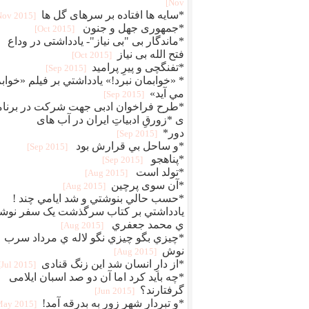
Nov]
*سایه ها افتاده بر سرهای گل ها
[2015 Nov]
*جمهوری جهل و جنون
[2015 Oct]
*ماندگار بی "بی نیاز"- یادداشتی در وداع
فتح الله بی نیاز
[2015 Oct]
*تفنگچی و پیرِ پرامید
[2015 Sep]
* «خوابمان نبرد!» يادداشتي بر فيلم «خواب
مي آيد»
[2015 Sep]
*طرح فراخوان ادبی جهت شرکت در برنام
ی *زورقِ ادبیاتِ ایران در آب های
دور*
[2015 Sep]
*و ساحل بي قرارش بود
[2015 Sep]
*پناهجو
[2015 Sep]
*تولد است
[2015 Aug]
*آن سوی پرچین
[2015 Aug]
*حسب حالي بنوشتي و شد ايامي چند !
يادداشتي بر کتاب سرگذشت يک سفر نوشت
ي محمد جعفري
[2015 Aug]
*چيزي بگو چيزي نگو لاله ي مرداد سرب
نوش
[2015 Aug]
*از دارِ انسان شد این زنگ قنادی
[2015 Jul]
*چه باید کرد اما آن دو صد اسبان ایلامی
گرفتارند؟
[2015 Jun]
*و تبردارِ شهرِ زور به بدرقه آمد!
[2015 May]