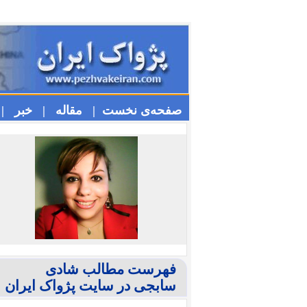
صفحه‌ی نخست |
مقاله |
خبر |
فهرست مطالب شادی
سابجی در سایت پژواک ایران