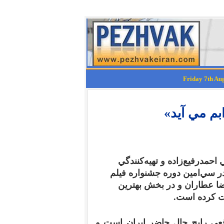
بم مي آيد»
ي
احمد
رفيع‌زاده
و
تهيه‌کنندگي
در سي‌امين
دوره
جشنواره
فيلم
ا عطاران و در بخش بهترين
فت کرده است
.
قعي رايج حال حاضر ايران است و