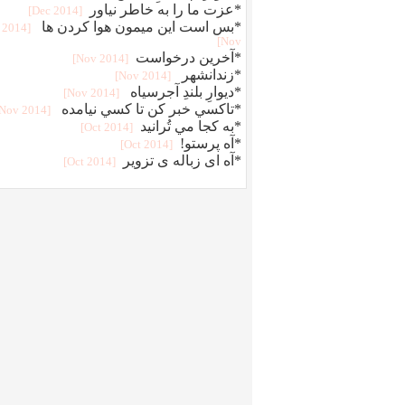
*عزت ما را به خاطر نياور
[2014 Dec]
*بس است اين ميمون هوا کردن ها
[2014
Nov]
*آخرين درخواست
[2014 Nov]
*زندانشهر
[2014 Nov]
*ديوارِ بلندِ آجرسياه
[2014 Nov]
*تاکسي خبر کن تا کسي نيامده
[2014 Nov]
*به کجا مي تُرانيد
[2014 Oct]
*آه پرستو!
[2014 Oct]
*آه ای زباله ی تزویر
[2014 Oct]