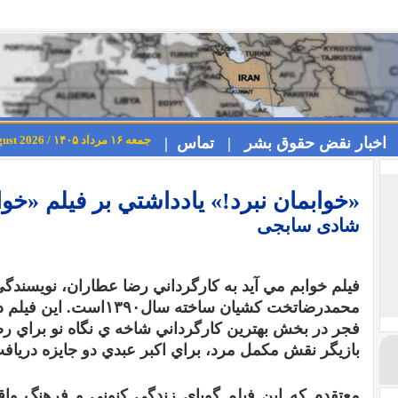
جمعه ۱۶ مرداد ۱۴۰۵ / Friday 7th August 2026
اخبار نقض حقوق بشر |
تماس |
«خوابمان نبرد!» يادداشتي بر فيلم «خوا
شادی سابجی
فيلم خوابم مي آيد به کارگرداني رضا عطاران، نويسندگ
محمدرضا
تخت
کشيان
ساخته
سال
۱۳۹۰
است
.
اين فيلم 
فجر در بخش بهترين
کارگرداني
شاخه ي
نگاه
نو
براي رض
بازيگر
نقش
مکمل
مرد، براي اکبر عبدي
دو جايزه دريا
معتقدم که اين فيلم گوياي زندگي کنوني و فرهنگ وا