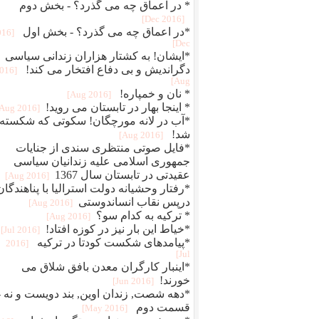
* در اعماق چه می گذرد؟ - بخش دوم
[2016 Dec]
*در اعماق چه می گذرد؟ - بخش اول
016
Dec]
*ایشان! به کشتار هزاران زندانی سیاسی
دگراندیش و بی دفاع افتخار می کند!
2016
Aug]
* نان و خمپاره!
[2016 Aug]
* اینجا بهار در تابستان می روید!
[2016 Aug]
*آب در لانه مورچگان! سکوتی که شکسته
شد!
[2016 Aug]
*فایل صوتی منتظری سندی از جنایات
جمهوری اسلامی علیه زندانیان سیاسی
عقیدتی در تابستان سال 1367
[2016 Aug]
*رفتار وحشیانه دولت استرالیا با پناهندگان
درپس نقاب انساندوستی
[2016 Aug]
* ترکیه به کدام سو؟
[2016 Aug]
*خیاط این بار نیز در کوزه افتاد!
[2016 Jul]
*پیامدهای شکست کودتا در ترکیه
[2016
Jul]
*اینبار کارگران معدن بافق شلاق می
خورند!
[2016 Jun]
*دهه شصت, زندان اوین, بند دویست و نه -
قسمت دوم
[2016 May]