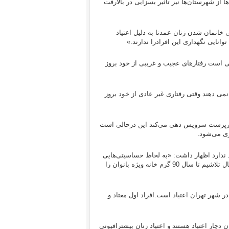
از شهرستان‌ها نیز تاثیر بسزایی در بالارفت
 خانمان شدن زنان عمدتا به دلیل اعتیاد
توانایی نگهداری این افرادرا ندارند.»
عتی است رفتارهای عجیب و غریبی از خود بروز
نمی دهند وقتی رفتاری غیر عادی از خود بروز
ن سازمان در هر شبانه روز به 120 نفر زن بی سرپرست سرویس دهی ‌می‌کند این درحالی است
د ندارد اظهار داشت: «به لحاظ حساسیتی‌‌هایی
که اینگونه گرم خانه‌ها دارد در هر جایی امکان احداث آن وجود ندارد اما در حال تلاشیم تا سال 90 گرم خانه ویژه بانوان را
 شهر تهران اعتیاد است.افراد اول معتاد و
 زنان حدود50 تا 55 درصد از بی خانمانان دچار اعتیاد هستند و اعتیاد زنان بیشترافیونی