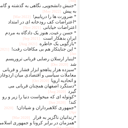
Aug]
*جنبش دانشجویی, نگاهی به گذشته و گام
به پیش
[2022 May]
* ضرورت ها را دریابیم!
[2022 Mar]
*اعتراضات کف رودخانه ای در امتداد
اعتراضات خیابانی
[2021 Nov]
* حسن رعیت, هنوز یک دادگاه به مردم
ایران بدهکار است
[2021 Sep]
*بازگویی یک خاطره
[2021 Aug]
* این جنایتکار هم بی مکافات رفت!
[2021
Jan]
*اینبار ارسلان رضایی قربانی تروریسم
شد
[2020 Dec]
*سیزده هزار پناهجو ابزار فشار و قربانی
معاملات سیاسی و اقتصادی میان اردوغان
و اتحادیه اروپا
[2020 Oct]
*دستگرد اصفهان همچنان قربانی می
گیرد
[2020 Aug]
*کوتوله ای که میخواست دنیا را زیر و رو
کند!
[2020 Jun]
*جمهوری کلاهبرداران و شیادان!
[2020
Apr]
*زندانیان ناگزیر به فرار
[2020 Mar]
*همزمان در برابر کرونا و جمهوری اسلام