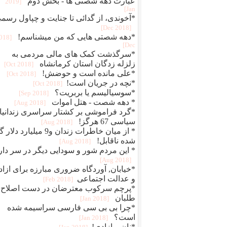
عبارت دهه شصتی ها - بخش دوم
[2019
Jan]
*آخوندی، از گدائی تا جنایت و چپاول رسم
[2018 Dec]
*دهه شصتی هایی که من میشناسم!
2018
Dec]
*سرگذشت کمک های مالی مردمی به
زلزله زدگان استان کرمانشاه
[2018 Oct]
*علی مانده است و حوضش!
[2018 Oct]
*نچه در جریان است!
[2018 Oct]
*سوسیالیسم یا بربریت؟
[2018 Sep]
* دهه شصت - هتل اموات
[2018 Aug]
*گرد فراموشی بر کشتار سراسری زندانیا
سیاسی 67 هرگز!
[2018 Aug]
* از میان خاطرات زندان و9 میلیارد دلا
شده ناقابل!
[2018 Aug]
* این مردم شور و سودایی دیگر در سر دار
[2018 Aug]
*خیابان, آوردگاه ضروری مبارزه برای ازا
و عدالت اجتماعی
[2018 Feb]
*پرچم سرکوب معترضان در دست اصلاح
طلبان
[2018 Jan]
*چرا بی بی سی فارسی سراسیمه شده
است؟
[2018 Jan]
*نان و ازادی!