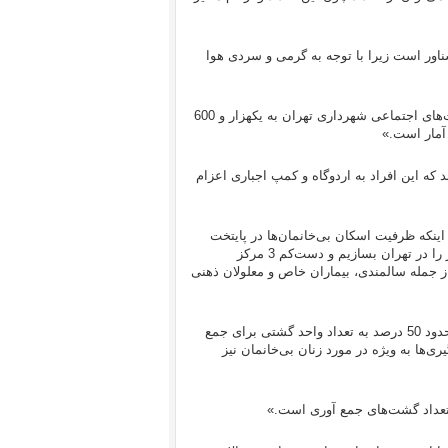
ناور است زیرا با توجه به گرمی و سردی هوا
جاگیری افزود: « هم‌اكنون در هر شبانه روز سازمان رفاه و خدمات و مشارکت‌های اجتماعی شهرداری تهران به يكهزار و 600
 آمار است.»
یل ‌می‌دهند که این افراد به اردوگاه‌ و کمپ اجباری اعزام
ینکه ظرفیت اسکان بی‌خانمان‌ها در پایتخت
کافی نیست، اظهار داشت: «به دنبال آن هستیم که دست‌كم 4 گرم خانه دیگر را در تهران بسازيم و دست‌كم 3 مرکز
 از جمله سالمندی، بیماران خاص و معلولان ذهنی
او در مورد دلایل افزایش تعداد بی‌خانمان در شهر تهران نیز اظهار داشت:« حدود 50 درصد به تعداد واحد گشتی برای جمع
‌ها به ویژه در مورد زنان بی‌خانمان نیز
ش تعداد گشت‌های جمع آوری است.»