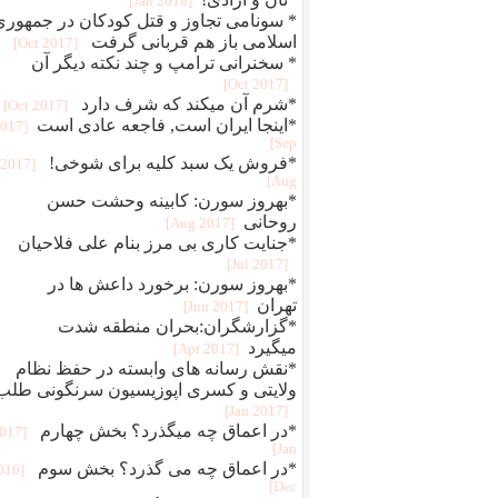
[2018 Jan]
* سونامی تجاوز و قتل کودکان در جمهوری
اسلامی باز هم قربانی گرفت
[2017 Oct]
* سخنرانی ترامپ و چند نکته دیگر آن
[2017 Oct]
*شرم آن میکند که شرف دارد
[2017 Oct]
*اینجا ایران است, فاجعه عادی است
2017
Sep]
*فروش یک سبد کلیه برای شوخی!
[2017
Aug]
*بهروز سورن: کابینه وحشت حسن
روحانی
[2017 Aug]
*جنایت کاری بی مرز بنام علی فلاحیان
[2017 Jul]
*بهروز سورن: برخورد داعش ها در
تهران
[2017 Jun]
*گزارشگران:بحران منطقه شدت
میگیرد
[2017 Apr]
*نقش رسانه های وابسته در حفظ نظام
ولایتی و کسری اپوزیسیون سرنگونی طلب
[2017 Jan]
*در اعماق چه میگذرد؟ بخش چهارم
2017
Jan]
*در اعماق چه می گذرد؟ بخش سوم
2016
Dec]