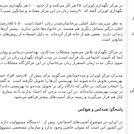
در مرکز نگهداری لویزان، ۲۵‌نفر کا
نگهداری لویزان گفته که ۹۰‌درصد زنان در این مرکز معتادند و میانگین سنی آن‌ها بین ۲۰ تا ۳۵‌سال است.
به نظر می‌رسد
اغلب درگیر مسائل دیگری هم هستند، در خانواده‌ها جایی ندارند. بیشتر آن‌ها 
ی
زندانی دارند. بعضی هم از خانه فرار کرده‌اند. به دلیل استفاده از روش‌های ت
شایع‌تر است‌.
در مراکز نگهداری تلاش می‌شود مشکلات مددکاری، بهداشتی-‌درمانی و روان‌
آنجا که آسیب‌ اجتماعی یک فرآیند است، در مدت کوتاه نگهداری زنان در این مر
سوی دیگر، مدت زمان استقرار زنان بی‌خانمان در این مراکز،‌گاه مشکلات دی
مدیران مرکز لویزان و مددجویا
بهزیستی تحویل داده شوند اما بهزیستی آن‌ها را تحویل نگرفته است. به گف
را انتخاب می‌کند، در حالی که دادگاه رای بر تحویل مددجو به بهزیستی داده 
ش
در نوبت بهزیستی مانده‌اند. در این مدت برخی که اعتیاد ندارند یا به بیماری
کنار هم قرار می‌گیرند و زمینه برای آسیب‌های بیشتر فراهم می‌شود.
پاسخگو؛ همه‌کس و هیچ‌کس
در ایران، در موضوع آسیب‌های اجتماعی، 
این کشور این است که متولی خاصی وجود ندارد و سازمان مشخصی مسوول