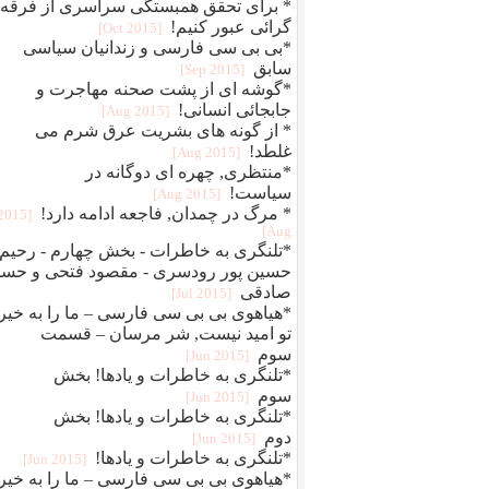
* برای تحقق همبستگی سراسری از فرقه
گرائی عبور کنیم!
[2015 Oct]
*بی بی سی فارسی و زندانیان سیاسی
سابق
[2015 Sep]
*گوشه ای از پشت صحنه مهاجرت و
جابجائی انسانی!
[2015 Aug]
* از گونه های بشریت عرق شرم می
غلطد!
[2015 Aug]
*منتظری, چهره ای دوگانه در
سیاست!
[2015 Aug]
* مرگ در چمدان, فاجعه ادامه دارد!
[2015
Aug]
*تلنگری به خاطرات - بخش چهارم - رحیم
حسین پور رودسری - مقصود فتحی و حس
صادقی
[2015 Jul]
*هیاهوی بی بی سی فارسی – ما را به خیر
تو امید نیست, شر مرسان – قسمت
سوم
[2015 Jun]
*تلنگری به خاطرات و یادها! بخش
سوم
[2015 Jun]
*تلنگری به خاطرات و یادها! بخش
دوم
[2015 Jun]
*تلنگری به خاطرات و یادها!
[2015 Jun]
*هیاهوی بی بی سی فارسی – ما را به خیر