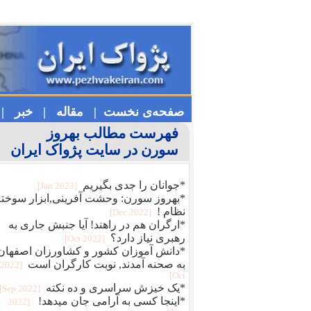
صفحه‌ی نخست |
مقاله |
خبر |
فهرست مطالب بهروز
سورن در سایت پژواک ایران
*جوانان را جدی بگیریم
[2023 Jan]
*بهروز سورن: وحشت آفرینی,ابزار سوخته
نظام !
[2022 Dec]
*ارگران هم در راهند! آیا جنبش جاری به
رهبری نیاز دارد؟
[2022 Oct]
*دانش آموزان کشور و کشاورزان اصفهان
به صحنه آمدند, نوبت کارگران است
[2022
Oct]
*یک خیزش سراسری و ده نکته
[2022 Sep]
*اینجا کسی به آرامی جان میدهد!
[2022