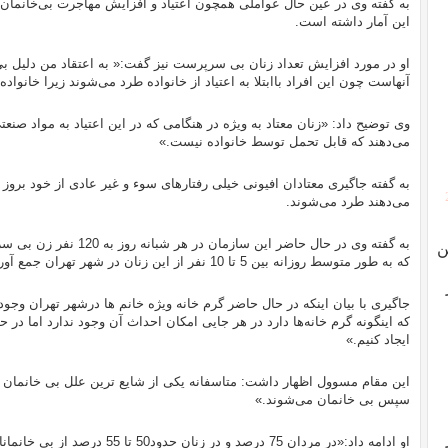
به گفته وی در عین حال عواملی همچون اعتیاد و افزایش مهاجرت بی‌خانمان‌ها 
این آمار داشته است.
او در مورد افزایش تعداد زنان بی سرپرست نیز گفت:« به اعتقاد من دلیل بی
آنهاست چون این افراد باابتلا به اعتیاد از خانواده طرد ‌می‌شوند زیرا خانواده 
وی توضیح داد: «زنان معتاد به ویژه در هنگامی که در این اعتیاد به مواد صن
‌می‌دهند که قابل تحمل توسط خانواده نیست.»
به گفته جاگیری معتادان افیونی خیلی رفتارهای سوء و غیر عادی از خود بروز 
‌می‌دهند طرد ‌می‌شوند.
به گفته وی در حال حاضر ای
ن
که به طور متوسط روزانه بین 5 تا 10 نفر از این زنان در شهر تهران جمع آوری ‌می‌شود.
جاگیری با بیان اینکه در حال حاضر گرم خانه ویژه خانم ها درشهر تهران وجو
ایجاد کنیم.»
این مقام مسوول اظهار داشت: متاسفانه یکی از شایع ترین علل بی خانمان در
سپس بی خانمان ‌می‌شوند.»
او ادامه داد:«در مردان 75 درصد و در