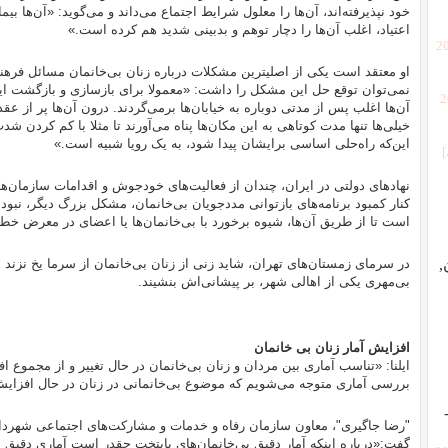
خود نپذیرفته‌اند، آن‌ها را معلول شرایط اجتماع می‌داند و می‌گوید: «آن‌ها
اعتیاد، اغلب آن‌ها را دچار توهم و بدبینی شدید هم کرده است.»
[2
او معتقد است یکی از اصلیترین مشکلات درباره زنان بی‌خانمان مسائل فرهنگی
نمی‌توان توقع حل این مشکل را داشت: «معمولا برای بازسازی و بازگشت این 
[
آن‌ها اغلب پس از مدتی دوباره به خیابان‌ها برمی‌گردند. درون آن‌ها پر از 
خیلی‌ها تنها مدت کوتاهی به این مکان‌ها پناه می‌‌آورند تا مثلا با کم کردن ش
این‌که راه‌حلی اساسی برایشان پیدا شود، به یک رویا شبیه است.»
نهادهای دولتی در ایران، چندان از فعالیت‌های خودجوش و اقدامات سازمان‌های 
کنار کمبود برنامه‌های بازتوانی مددجویان بی‌خانمان، مشکل بزرگ دیگر، نبود
است تا از طریق آن‌ها، شیوه برخورد با بی‌خانمان‌ها یا اعضای در معرض خطر 
,
در سرمای زمستان‌های تهران، شاید زنی از زنان بی‌خانمان از سرما یخ نزند 
بی‌مهری یکی از اهالی شهر، بر پیشانی‌اش بنشیند.
افزایش آمار زنان بی خانمان
ایلنا: «تناسب آماری بین مردان و زنان بی‌خانمان در حال تغییر و از مجموع 
بررسی آماری متوجه ‌می‌شویم که موضوع بی‌خانمانی در زنان در حال افزا
"رضا جاگیری"، معاون سازمان رفاه و خدمات و مشارکت‌های اجتماعی شهرداری 
گفت:«درباره اینکه آمار دقیق بی‌خانمان‌های پایتخت چقدر است آماری دقیق نمی