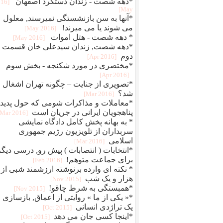
*دهه شصت - زندان دستگرد اصفهان
016
May]
*آنها به سن بازنشستگی نمیرسند, معلول
می شوند یا می میرند!
[2016 May]
* دهه شصت - هتل اموات
[2016 May]
*دهه شصت, زندان سیدعلی خان قسمت
دوم
[2016 Apr]
*مختصری در مورد شکنجه - بخش سوم
[2016 Apr]
*تصویری از جنایت – چگونه تهران اشغال
شد؟
[2016 Mar]
*معاملات و مذاکرات شومی که حول پدید
پناهجویان ایرانی در جریان است
[2016 Mar]
* به بهانه پخش کامل دادگاه نمایشی
سربداران از تلویزیون رژیم جمهوری
اسلامی
[2016 Mar]
*انتخابات ( انتصابات ) پیش رو, درسی دیگر
برای جماعت متوهم!
[2016 Feb]
* نکته ای وارده برنوشته ارزشمند شبی از
هزار و یک شب
[2015 Nov]
*همبستگی به شرط چاقو!
[2015 Nov]
*« یکی از ما » روایتی از اعماق, بازسازی
یک تراژدی انسانی
[2015 Oct]
*اینجا کسی جان می دهد
[2015 Oct]