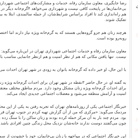
رضا جایگیری، معاون سازمان رفاه، خدمات و مشارکت‌های اجتماعی شهرداری
هم راه‌اندازی کند تا افراد براساس شرایط‌‌‌‌‌شان، از جمله سالمندی، ابتلا به
تفکیک شوند.
هرچند زنان هم جزو گروه‌هایی هستند که به گرم‌خانه ویژه نیاز دارند اما ا
[
روبه‌رو بوده است.
معاون سازمان رفاه و خدمات اجتماعی شهرداری تهران در این‌باره می‌گوید: «
نیست. تنها یافتن مکانی که هم از نظر امنیت و هم ازنظر جانمایی مناسب ب
با این حال، او خبر داده که گرم‌خانه بانوان به زودی در شهر تهران احداث می
به گفته او، در حال حاضر ۳‌نقطه در شهر تهران برای احداث گرم
برای احداث گرم‌خانه ویژه زنان مشکل وجود دارد. مردم مناطق مختلف معتقد
امنیت و آرامش منطقه می‌شود و معضلات اجتماعی جدیدی ایجاد می‌کند.
خبرنگار اجتماعی یکی از روزنامه‌های تهران که تجربه رفتن به یکی از این محل
مردمک می‌گوید: «مرکزی که من از آن گزارش تهیه کردم در جنوب تهران قرار دا
بود. مردم چند بار به آن مرکز حمله کرده بودند و زنان ساکن را با سنگ زده ب
[
چون می‌گفتند دوست ندارند خانه‌شان نزدیک محل زندگی چنین افرادی باشد.
[
این خبرنگار اجتماعی که در مواجهه با زنان بی‌خانمان، خود با خشونت از سمت