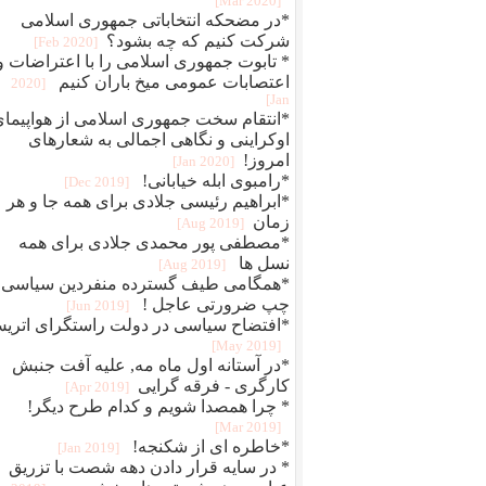
[2020 Mar]
*در مضحکه انتخاباتی جمهوری اسلامی
شرکت کنیم که چه بشود؟
[2020 Feb]
* تابوت جمهوری اسلامی را با اعتراضات و
اعتصابات عمومی میخ باران کنیم
[2020
Jan]
*انتقام سخت جمهوری اسلامی از هواپیما
اوکراینی و نگاهی اجمالی به شعارهای
امروز!
[2020 Jan]
*رامبوی ابله خیابانی!
[2019 Dec]
*ابراهیم رئیسی جلادی برای همه جا و هر
زمان
[2019 Aug]
*مصطفی پور محمدی جلادی برای همه
نسل ها
[2019 Aug]
*همگامی طیف گسترده منفردین سیاسی
چپ ضرورتی عاجل !
[2019 Jun]
*افتضاح سیاسی در دولت راستگرای اتری
[2019 May]
*در آستانه اول ماه مه, علیه آفت جنبش
کارگری - فرقه گرایی
[2019 Apr]
* چرا همصدا شویم و کدام طرح دیگر!
[2019 Mar]
*خاطره ای از شکنجه!
[2019 Jan]
* در سایه قرار دادن دهه شصت با تزریق