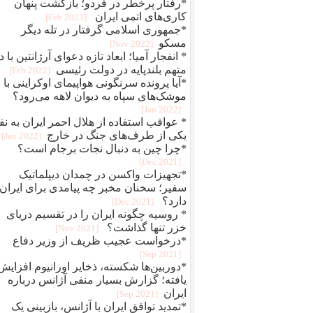
*رفتار پرخطر در فردو؛ بازگشت پنهان
کاری‌های اتمی ایران
[2023 Feb]
*جمهوری اسلامی گرفتار در تله دیگر
مسکو
[2022 Nov]
* انفجار آمیا؛ ابعاد تازه دعوای آرژانتین با د
متهم بلندپایه در دولت رئیسی
[2022 Feb]
*آیا پرونده سرنگونی هواپیمای اوکراینی با
موشک‌های سپاه به دیوان لاهه می‌رود؟
[2022 Jan]
* عواقب استفاده از هلال احمر ایران به نف
یکی از طرف‌های جنگ در خارج
[2022 Jan]
*چرا چین به دنبال نجات برجام است؟
[2021 Dec]
*تجهیزات واکسن در چمدان دیپلماتیک
سفیر؛ سخنان مخبر چه پیامدی برای ایران
دارد؟
[2021 Dec]
* روسیه چگونه ایران را در تقسیم دریای
خزر تنها گذاشت؟
[2021 Nov]
*درخواست عجیب ظریف از وزیر دفاع
[2021 Sep]
*دوربین‌ها شکسته، ذخایر اورانیوم افزایش
یافته؛ گزارش بسیار منفی آژانس درباره
ایران
[2021 Sep]
*تمدید توافق ایران با آژانس، بازبینی یک