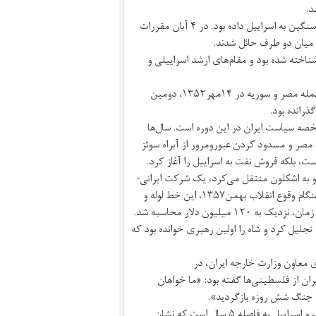
د.
طی این مدت، شوروی تسلیحات جنگی در اختیار اعراب و آمریکا سلاح‌های سنگین به اسراییل داده بود. در ۴ آبان مقررات
 میان دو طرف حائل شدند.
 رسمیت شناخته شده بود و مقام‌های ارشد اسراییلی و
ایران هم‌زمان روابط مثال‌زدنی با مصر و البته سایر کشورهای عربی داشت. حمله مصر و سوریه در ۱۴مهر۱۳۵۲، دومین
خصه سیاست ایران در این دوره است. سال‌ها
که به اشغال صحرای سینای مصر و مسدود کردن عبور‌و‌مرور از آبراه سوئز
وست، بلکه فروش نفت به اسراییل را آغاز کرد.
و به اشکلون منتقل می‌کرد، یک شرکت ایرانی-
اسراییلی بود که بخشی از انرژی مورد نیاز اسراییل از آن تامین می‌شد. در هنگام وقوع انقلاب بهمن۱۳۵۷، این خط لوله و
ا از سیاست خارجی ایران تجلیل کرد و شاه را اولین رهبری خوانده بود که
 معاون وزارت خارجه ایران، در
ای ایران از فلسطینی‌ها گفته بود: «ما خواهان
ز جنگ شش روزه بازگردید».
این موضع ایران، در فاصله شش روزه و جنگ یوم کیپور، دو نبرد اصلی اعراب و اسراییل به فاصله ۵ سال است که نشان