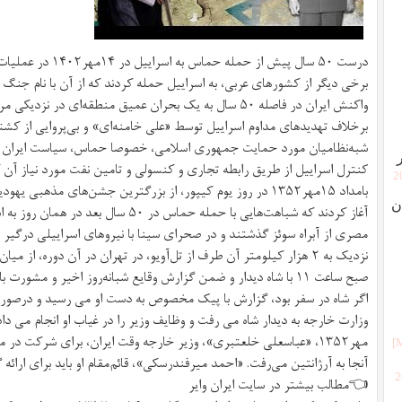
درست ۵۰ سال پیش از ح
برخی دیگر از کشورهای عربی، به اسراییل حمله کردند که از آن با نام جنگ «
واکنش ایران در فاصله ۵۰ سال به یک بحران عمیق منطقه‌ای در نزدیکی مرزهایش می‌پردازد.
برخلاف تهدیدهای مداوم اسراییل توسط «علی خامنه‌ای» و بی‌پروایی از کش
شبه‌نظامیان مورد حمایت جمهوری اسلامی، خصوصا حماس، سیاست ایران پ
کنترل اسراییل از طریق رابطه تجاری و کنسولی و تامین نفت مورد نیاز آن 
[
بامداد ۱۵مهر۱۳۵۲ در روز یوم کیپور، از بزرگترین جشن‌های مذهبی
ن
آغاز کردند که شباهت‌هایی با حمله حماس در 
مصری از آبراه سوئز گذشتند و در صحرای سینا با نیروهای اسراییلی درگی
نزدیک به ۲ هزار کیلومتر آن طرف از تل‌آویو، در تهران در آن دوره، از
صبح ساعت ۱۱ با شاه دیدار و ضمن گزارش وقایع شبانه‌روز اخیر و مشورت با او، دستورات مربوطه را هم دریافت می‌کرد.
اگر شاه در سفر بود، گزارش با پیک مخصوص به دست او می رسید و درصورتی‌
وزارت خارجه به دیدار شاه می رفت و وظایف وزیر را در غیاب او انجام می داد
مهر۱۳۵۲، «عباسعلی خلعتبری»، وزیر خارجه وقت ایران، برای شرکت د
آنجا به آرژانتین می‌رفت. «احمد میرفندرسکی»، قائم‌مقام او باید برای ارائه 
[
👈مطالب بیشتر در سایت ایران وایر