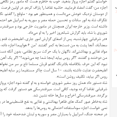
خواستم گفتم اجازه پرواز بدهید. خوب به خاطرم هست که مامور رمز نگاهی به 
اجازه من؛ گفت امضاء فرمایید. حاشیه تقاضا را پاراف کردم. در اولین فرصت 
ل
[
از دوستان نزدیک خودش می‌دانست و همینطور هم بود - ماوقع را گفتم. نگ
تلگراف شاه به انور سادات و تحسین حمله مصر و سوریه به اسرابیل هم اح
داشته است. وزیر خارجه ایران همچنان در ماموریت خارجی بود و میرفندرس
شوروی با شاه، باید گزارش شبانه‌روز اخیر را به او می‌داد.
«در شرفیابی چهارشنبه، پس از اصغای گزارش امور جاری، اعلیحضرت قدم زنا
مواد غذایی و بهداشتی‌اند. ناگهان با یک حرکت سریع نظامی، بدون آنکه دست
من دوختند و گفتند "اگر روس بیاید اینجا شما چه می‌شوید؟" اگر یک آهن 
نبود که این حرف. بلافاصله بلادرنگ گفتم قربان مسلما تاج بر سر من نخواه
اعلیحضرت عنایت داشته باشند، ۱۰ سال است چاکر مستقیم
روس اگر بیاید، تکلیف روشن است».
شرفیابی تقاضا کرده بودید، کافی است. میرفندرسکی هم دستور گرفت که وز
برگردد. میرفندرسکی اخراج و سال‌ها خانه نشین شد.
شاه به‌خاطر عبور کمک های ظاهرا بهداشتی و غذایی به نفع فلسطینی‌ها در برا
نمی خواست اجازه سوءاستفاده احتمالی به روس‌ها را بدهد.
در صحنه جنگ، اسراییل با بمباران مصر و سوریه و لبنان ضدحمله خود را آغا