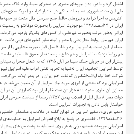
اشغال کرد و با دور زدن نیروهای مصری در صحرای سینا، وارد خاک مصر ش
آتش‌بس به اجرا درآمد و نیروهای حافظ صلح سازمان ملل متحد در جبهه‌ها
ایران در ۱۴اسفند۱۳۲۸ موجودیت اسراییل را به‌صورت دوفاکتو به
ایرانی به‌طور مرتب به‌صورت غیرعلنی، از کشورهای یکدیگر بازدید می‌کردند.
حمله از این دست به اسراییل بود و شاه ۵ سال قبل، تجربه مشابهی را از سر گذرانده بود.
هم روابط نزدیک با اسراییل و هم دفاع سرسختانه از حقوق فلسطینی‌ها، مش
پیش‌از این در جریان جنگ سینا در آبان ۱۳۳۵ 
توسط اسراییل انجامید، ایران نه‌تنها به تحریم نفتی اعراب علیه اسراییل نپی
شرکت خط لوله ایلات-اشکلون که نفت خام ایران را در بندر ایلات می‌گرفت 
مخازن آن حاوی حدود ۸۰۰ هزار تن نفت خام ایران بود که ارزش آن در آن زمان، نزدیک به ۱۲۰ میلیون دلار محاسبه شد.
دولت مصر ۸ سال قبل از انقلاب بهمن ۱۳۵۷، رسم
خواستار پایان دادن به تجاوزات اسراییل است.
«مئیر عزری»، سفیر اسراییل در تهران گفته در ملاقات با عباسعلی خلعتبری
۱۶اسفند۱۳۴۹، خلعتبری در پاسخ به ابلاغ اعتراض اسراییل به حمایت‌ه
اسراییلی نیرومند هستیم، ولی به هر روی شما باید به پشت مرزهای پیش ا