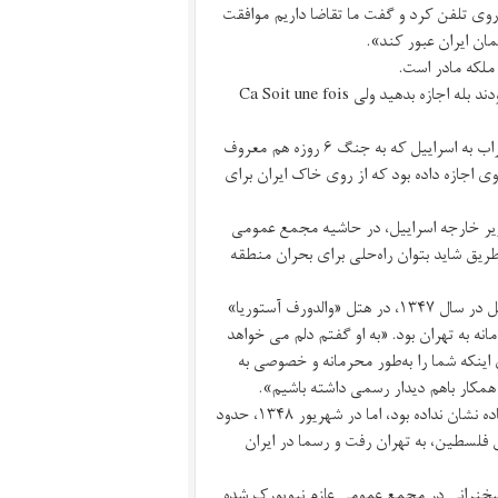
ت ۷ بعدازظهر بود که سفیر شوروی تلفن کرد و گفت ما تقاضا داریم موافقت
ان ایران عبور کند».
ملکه مادر است.
«با تلفن خدمتشان عرض کردم تقاضای سفیر شوروی از این قرار است، فرمودند بله اجازه بدهید ولی Ca Soit une fois
در جریان حمله اعراب به اسراییل که بهار ۱۳۴۷رخ داد، یعنی اولین حمله اعراب به اسراییل که به جنگ ۶ روزه هم معروف
 اجازه داده بود که از روی خاک ایران برای
وزیر خارجه اسراییل، در حاشیه مجمع عمومی
ریق شاید بتوان راه‌حلی برای بحران منطقه
ملاقات وزرای خارجه ایران و اسراییل پس از جنگ شش روزه اعراب و اسراییل در سال ۱۳۴۷، در هتل «والدورف آستوریا»
نه به تهران بود. «به او گفتم دلم می خواهد
د و قطعنامه ۲۴۲ تحقق یابد تا به‌جای اینکه شما را به‌طور محرمانه و خصوصی به
و همکار باهم دیدار رسمی داشته باشیم».
با اینکه ایران به درخواست وزیر خارجه اسراییل برای سفر به تهران روی گشاده نشان نداده بود، اما در شهریور ۱۳۴۸، حدود
لسطین، به تهران رفت و رسما در ایران
سخنرانی در مجمع عمومی عازم نیویورک شده