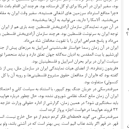
بود، سفیر ایران در آمریکا برای او گل فرستاده بود. هرچند این اقدام باعث 
«چرا مدافع استرداد سرزمین های اشغالی هستید»، سفیر وقت ایران به مقام‌
می‌بخشید. آلاسکا را دارید، می‌توانید به آن‌ها ببخشید».
در آن دوره، نمایندگان سازمان آزادی‌بخش فلسطین چند باری هم از ایران ک
توجه ایران به سرنوشت فلسطین بود. هرچند سازمان آزادی‌بخش فلسطین به
؟
می‌داد و پاسخ همراهی ایران را با تقویت مخالفان شاه می‌داد.
ایران در آن زمان رسما خواستار عقب‌نشینی اسراییل به مرزهای پیش از جن
اورشلیم یا بیت المقدس به ادیان سه‌گانه جهان تعلق دارد و نباید منحصرا تو
سیاست ایران در برابر بحران اسراییل و فلسطینیان بود.
«فریدون زندفرد»، از اعضای هیات نمایندگی ایران در سازمان ملل، پس از 
گفته بود که «ایران از مدافعان حقوق مشروع فلسطینی‌ها، و رویه آن با کل 
کنسولی) متفاوت بود.
ایران آن زمان مانع کمک نظامی شوروی نشده بود، حال چطور درباره هواپیم
باید سختگیری شود؟ در همین زمان، گزارشی از اداره حقوقی وزارت خارجه ا
۳۲ فروند هواپیما درخواست اجازه پرواز کرده است.
میرفندرسکی می گوید «لحظه‌ای فکر کردم دیدم از دو حال خارج نیست. انسان
قهر. در قهر اگر باشد عذاب الیم است. پس بهتر است که در آشتی باشد، ولو ب
ن