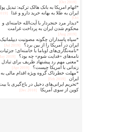
[2019 Oct]
*اتهام امریکا به بانک هالک ترکیه: تبدیل پو
ایران به طلا به بهانه خرید دارو و غذا
2019
Oct]
*دیدار مرد خنجردار با آیت‌الله خامنه‌ای و
محکوم شدن ایران به پرداخت غرامت
[2019 Aug]
*سپاه پاسداران چگونه مصونیت دیپلماتیک
ایران در آمریکا را از بین برد؟
[2019 Jul]
*نامه‌نگاری‌های اوباما با خامنه‌ای؛ جزئیات
نامه‌های «فدایت شوم» چه بود؟
[2019 May]
*معنی مهم رد پیشنهاد ظریف برای تبادل
زندانی با امریکا چیست؟
[2019 Apr]
*مهلت خطرناک گروه ویژه اقدام مالی به
ایران
[2019 Feb]
*تحریم ایرانی‌های دخیل در باج‌گیری با بیت
کوین از سوی آمریکا
[2018 Dec]