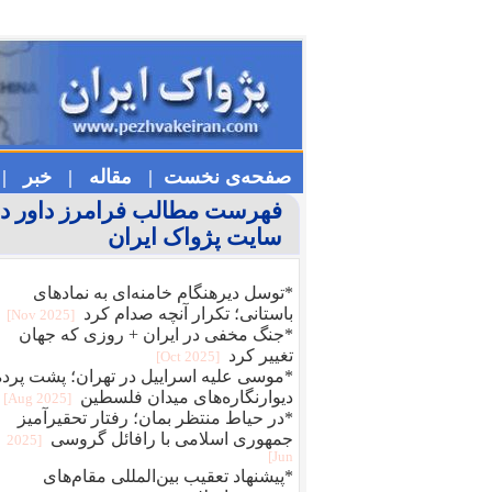
صفحه‌ی نخست |
مقاله |
خبر |
فهرست مطالب فرامرز داور در
سایت پژواک ایران
*توسل دیرهنگام خامنه‌ای به نمادهای
باستانی؛ تکرار آنچه صدام کرد
[2025 Nov]
*جنگ مخفی در ایران + روزی که جهان
تغییر کرد
[2025 Oct]
*موسی علیه اسراییل در تهران؛ پشت پرده
دیوارنگاره‌های میدان فلسطین
[2025 Aug]
*در حیاط منتظر بمان؛ رفتار تحقیرآمیز
جمهوری اسلامی با رافائل گروسی
[2025
Jun]
*پیشنهاد تعقیب بین‌المللی مقام‌های