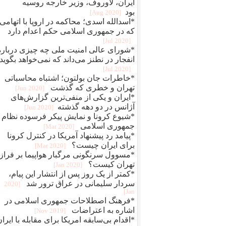
ایران، لاوروف، وزیر خارجه روسیه
بود
[2020 Aug]
*اسدالله اسدی؛ محاکمه در اروپا با اتهامی
که در جمهوری اسلامی حکم اعدام دارد
[2020 Jul]
*شورای عالی امنیت ملی چه چیزی درباره
انفجار در نطنز می‌داند که نمی‌خواهد بگوید
[2020 Jul]
*خاطرات جان بولتون؛ اشتباه محاسباتی
تهران و خطری که گذشت
[2020 Jun]
*ایران و یکی از منفی‌ترین گزارش‌های
آژانس در دو دهه گذشته
[2020 Jun]
*شیوع کرونا و نمایش پیکر فرسوده نظام
جمهوری اسلامی
[2020 Mar]
*پیامد رد پیشنهاد آمریکا در کنترل کرونا
برای ایران چیست؟
[2020 Mar]
*مسوول سرنگونی مرگبار هواپیما بر فراز
تهران کیست؟
[2020 Jan]
*کمتر از یک روز پس از انتشار این پیام،
سردار سلیمانی در عراق ترور شد
[2020
Jan]
*فرهنگ اصطلاحات جمهوری اسلامی در
اشاره به اعتراضات
[2019 Nov]
*اقدام بی‌سابقه امریکا برای مقابله با ایرا