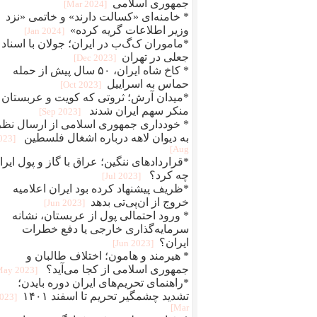
جمهوری اسلامی
[2024 Mar]
* خامنه‌ای «کسالت دارند» و خاتمی «نزد
وزیر اطلاعات گریه کرده»
[2024 Jan]
*ماموران ک‌گ‌ب در ایران؛ جولان با اسناد
جعلی در تهران
[2023 Dec]
* کاخ شاه ایران، ۵۰ سال پیش از حمله
حماس به اسراییل
[2023 Oct]
*میدان آرش؛ ثروتی که کویت و عربستان
منکر سهم ایران شدند
[2023 Sep]
* خودداری جمهوری اسلامی از ارسال نظر
به دیوان لاهه درباره اشغال فلسطین
2023
Aug]
*قراردادهای ننگین؛ عراق با گاز و پول ایرا
چه کرد؟
[2023 Jul]
*ظریف پیشنهاد کرده بود ایران اعلامیه
خروج از ان‌پی‌تی بدهد
[2023 Jun]
* ورود احتمالی پول از عربستان، نشانه
سرمایه‌گذاری خارجی یا دفع خطرات
ایران؟
[2023 Jun]
* هیرمند و هامون؛ اختلاف طالبان و
جمهوری اسلامی از کجا می‌آید؟
[2023 May]
*راهنمای تحریم‌های ایران دوره بایدن؛
تشدید چشمگیر تحریم تا اسفند ۱۴۰۱
2023
Mar]