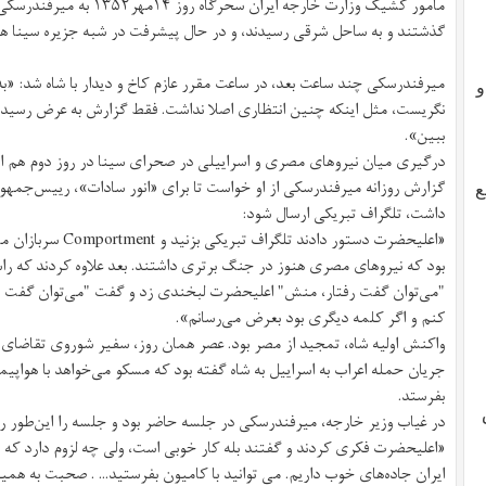
مامور کشیک وزارت خارجه ایران
گذشتند و به ساحل شرقی رسیدند، و در حال پیشرفت در شبه جزیره سینا ه
میرفندرسکی چند ساعت بعد، در ساعت مقرر عازم کاخ و دیدار با شاه شد: «ب
و
نگریست، مثل اینکه چنین انتظاری اصلا نداشت. فقط گزارش به عرض رسید
ببين».
درگیری میان نیروهای مصری و اسراییلی در صحرای سینا در روز دوم هم ادا
گزارش روزانه میرفندرسکی از او خواست تا برای «انور سادات»، رییس‌جمهور
ع
داشت، تلگراف تبریکی ارسال شود:
«اعلیحضرت دستور دادند
بود که نیروهای مصری هنوز در جنگ برتری داشتند. بعد علاوه کردند که
"می‌توان گفت رفتار، منش" اعلیحضرت لبخندی زد و گفت "می‌توان گفت ب
کنم و اگر کلمه دیگری بود بعرض می‌رسانم».
واکنش اولیه شاه، تمجید از مصر بود. عصر همان روز، سفیر شوروی تقاضای و
جریان حمله اعراب به اسراییل به شاه گفته بود که مسکو می‌خواهد با هواپیما 
بفرستد.
در غیاب وزیر خارجه، میرفندرسکی در جلسه حاضر بود و جلسه را این‌طور ر
«اعلیحضرت فکری کردند و گفتند بله کار خوبی است، ولی چه لزوم دارد که با ه
ایران جاده‌های خوب داریم. می توانید با کامیون بفرستید... . صحبت به همی