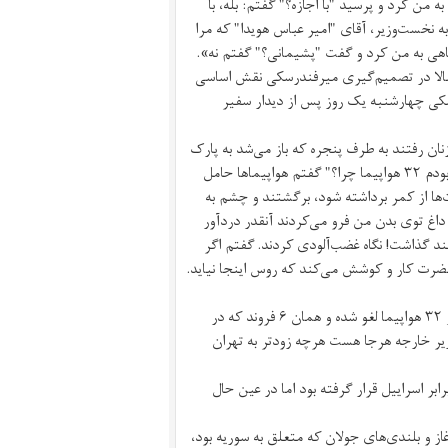
من کرد و پرسید "با اجازه؟" گفتم: بله، با
به نخست‌وزیر، آقای "امیر عباس هویدا" که مرا
اهی به من کرد و گفت "پشیمانی؟" گفتم نه».
تمالا در تصمیم‌گیری میرفندرسکی نقش اساسی
کی چهارشنبه یک روز پس از دیدار سفیر
ن رفتند به طرف پنجره که باز می‌شد به پارک
سعدآباد، آنجا پشت به من دست‌ها به کمر گفتند "من ۶ هواپیما اجازه داده بودم ۳۲ هواپیما چرا؟" گفتم هواپیماها حامل
‌ها از کمر برداشته شود، برگشتند و چشم به
داغ توی بدن من فرو می‌کردند آنقدر دردآور
ند گذاشت! نگاه غضب‌آلودی کردند. گفتم اگر
ا زیر سایه اعلیحضرت کار و کوشش می‌کند که روس اینجا نیاید.
شاه دستور داد همان روز سفیر شوروی خواسته و به او گفته شود اجازه پرواز ۳۲ هواپیما لغو شده و همان ۶ فروند که در
یر خارجه هرجا هست هرچه زودتر به تهران
بر اسراییل قرار گرفته بود اما در عین حال
ز و بلندی‌های جولان که متعلق به سوریه بود،