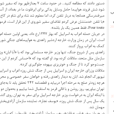
دستور دادند که مطالعه کنید... در حدود ساع
شود شش فروند هواپیما حامل وسایل یدکی برای ایرفلوت ما در بغداد، از آسم
ب
میرفندرسکی همانجا به دربار تلفن کرد، اما معلوم شد شاه برای شام در کاخ 
Pour toute، فقط همین یک بار باشد».
[2
است، ایران در زمان وزارت خارجه اردشیر زاهدی به هواپیماهای جنگی شوروی
کمک به اعراب پرواز کنند.
زاهدی پس از شروع جنگ، تنها وزیر خارجه مسلمانی بود که با «آبا ابان» 
سازمان ملل متحد، ملاقات کرده بود. او گفته بود که «احساس کردم از این ط
جست‌وجو کرد تا از جنگ و خونریزی بیهوده جلوگیری کرد».
نیویورک انجام شد. ابان به دیدار زاهدی رفته و خواهان سفر خصوصی و محرما
هرچه زودتر صلح به مرحله اجرا دربیای
تهران بیاوریم، روز روشن و با قالی قرمز به استقبال شما بیاییم و به‌عنوان د
یک سال پس از جنگ شش روزه، «یوسف نجار»، نماینده سازمان آزادی‌بخش ف
مهمان شد.
در جریان سفر «یاسر عرفات»، رهبر سازمان آزادی‌بخش فلسطین که برای 