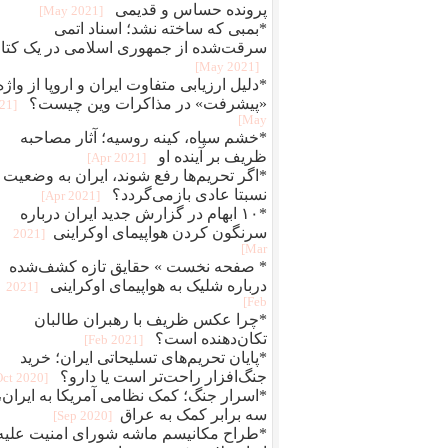
پرونده حساس و قدیمی
[2021 May]
*بمبی که ساخته نشد؛ اسناد اتمی
سرقت‌شده از جمهوری اسلامی در یک کتا
[2021 May]
*دلیل ارزیابی متفاوت ایران و اروپا از واژه
«پیشرفت» در مذاکرات وین چیست؟
021
May]
*خشم سپاه، کینه روسیه؛ آثار مصاحبه
ظریف بر آینده او
[2021 Apr]
*اگر تحریم‌ها رفع شوند، ایران به وضعیت
نسبتا عادی بازمی‌گردد؟
[2021 Apr]
*۱۰ ابهام در گزارش جدید ایران درباره
سرنگون کردن هواپیمای اوکراینی
[2021
Mar]
* صفحه نخست » حقایق تازه کشف‌شده
درباره شلیک به هواپیمای اوکراینی
[2021
Feb]
*چرا عکس ظریف با رهبران طالبان
تکان‌دهنده است؟
[2021 Feb]
*پایان تحریم‌های تسلیحاتی ایران؛ خرید
جنگ‌افزار راحت‌تر است یا دارو؟
[2020 Oct]
*اسرار جنگ؛ کمک نظامی آمریکا به ایران،
سه برابر کمک به عراق
[2020 Sep]
*طراح مکانیسم ماشه شورای امنیت علیه