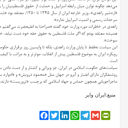
می‌دهد چگونه توازن میان رابطه اسراییل و حمایت از حقوق فلسطینیان را 
«اردشیر زاهدی»، وزیر خارجه ایر
سرحدات رسمی و امنیت اسراییل ندارد».
زاهدی در خاطرات دوره وزارت خود گفته «صراحتا به اعلیحضرت می‌گفتم صل
همیشه معتقد بودم که اگر ملت فلسطین به حقوق حقه خود دست نیابد، خا
سوخت».
این سیاست نه‌فقط تا پایان وزارت زاهدی، بلکه تا واپسین روز برقراری حکو
رویکرد ایران به موضوع فلسطین پیش از انقلاب، موثرتر و به مراتب با کی
است.
سیاست‌های حکومت اسلامی در ایران، جز ویرانی و کشتار و از دست دادن
روشنفکران دارای اعتبار و آبرو در جهان مثل «محمود درویش» و «ادوارد 
ماجراجویانی همچون حماس و جهاد اسلامی که برچسب «تروریست» دارند، 
منبع:ایران وایر
Facebook
Twitter
LinkedIn
WhatsApp
Telegram
PrintFriendly
Gmail