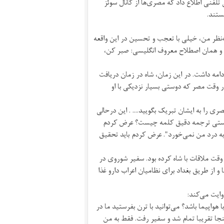
 سحرگاه روز ۱۴مهر۱۳۵۲ به میرفندرسکی تلفنی اطلاع داد که مصری‌ها از کانال سوئز
ستند.
ه‌نظر من، خیلی با تعجب و تحسین در این واقعه
 و همان اصطلاح معروف انگلیسی: صبر کن،
مه داشت. در این زمان، شاه در زمان دریافت
 وقت مصر که دوستی بسیار نزدیکی با او
 تلگراف تبریکی بزنید و Comportment سربازان مصری را به ایشان تبریک بگویید.... . این درحالی
 راستی ترجمه دقیق کلمه چیست؟ عرض کردم
ه درد من نمی‌خورد". عرض کردم باید تحقیق
قت ملاقات با شاه کرده بود. سفیر شوروی در
و از طریق بغداد برای نظامیان اعراب دارو غذا
وایت می‌کند:
واپیما باشد؟ می‌توانید با ترن بفرستید ما در
نجا تقریبا تمام شد و سفیر رفت. فقط به من