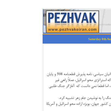
خامنه ای که در 27 تیر ماه سال 1367 درست چند روزی قبل از کشتار زندانیان سیاسی، نامه پذیرش قطعنامه 598 و پایان
 استراتژی محو اسرائیل، عملاً راهی غیر
شت، اما قطعا نمی دانست که آغازگر جنگ طلبی
شور جهان، بویژه اراده محو اسرائیل و آمریکا