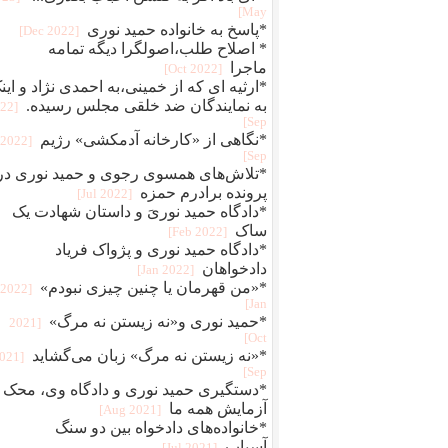
May]
*پاسخ به خانواده حمید نوری
[2022 Dec]
* اصلاح طلب،اصولگرا دیگه تمامه
ماجرا
[2022 Oct]
*ارثیه ای که از خمینی،به احمدی نژاد و این
به نمایندگان ضد خلقی مجلس رسیده.
022
Sep]
*نگاهی از «کارخانه آدمکشی» رژیم
[2022
Sep]
*تلاش‌های همسوی رجوی و حمید نوری در
پرونده برادرم حمزه
[2022 Jul]
*دادگاه حمید نوریَ و داستان شهادت یک
ساک
[2022 Feb]
*دادگاه حمید نوری و پژواک فریاد
دادخواهان
[2022 Jan]
*«من قهرمان یا چنین چیزی نبودم»
[2022
Jan]
*حمید نوری و«نه زیستن نه مرگ»
[2021
Oct]
*«نه زیستن نه مرگ» زبان می‌گشاید
2021
Sep]
*دستگیری حمید نوری و دادگاه وی، محک
آزمایش همه ما
[2021 Aug]
*خانواده‌های دادخواه بین دو سنگ
آسیاب