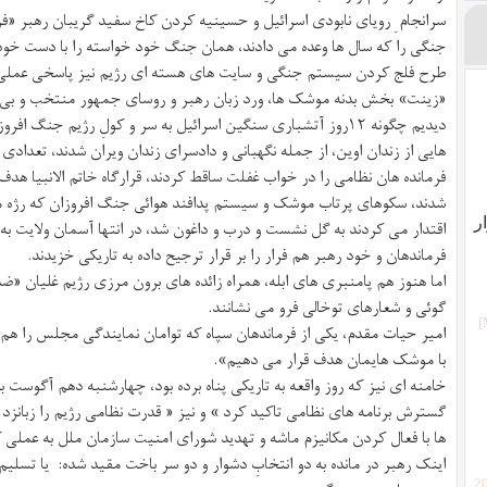
سرانجام ِ رویای نابودی اسرائیل و حسینیه کردن کاخ سفید گریبان رهبر «ف
جنگی را که سال ها وعده می دادند، همان جنگ خود خواسته را با دست خود ب
طرح فلج کردن سیستم جنگی و سایت های هسته ای رژیم نیز پاسخی عملی ب
«زینت» بخش بدنه موشک ها، ورد زبان رهبر و روسای جمهور منتخب و بی ار
دیدیم چگونه ۱۲روز آتشباری سنگین اسرائیل به سر و کولِ رژیم جن
هایی از زندان اوین، از جمله نگهبانی و دادسرای زندان ویران شدند، تعدادی
فرمانده هان نظامی را در خواب غفلت ساقط کردند، قرارگاه خاتم الانبیا هد
شدند، سکوهای پرتاب موشک و سیستم پدافند هوائی جنگ افروزان که رژه 
ار
اقتدار می کردند به گل نشست و درب و داغون شد، در انتها آسمان ولایت به 
فرماندهان و خود رهبر هم فرار را بر قرار ترجیح داده به تاریکی خزیدند.
اما هنوز هم پامنبری های ابله، همراه زائده های برون مرزی رژیم غلیان «
گوئی و شعارهای توخالی فرو می نشانند.
امیر حیات مقدم، یکی از فرماندهان سپاه که توامان نمایندگی مجلس را هم 
با موشک هایمان هدف قرار می دهیم».
خامنه ای نیز که روز واقعه به تاریکی پناه برده بود، چهارشنبه دهم آگوست ب
گسترش برنامه های نظامی تاکید کرد » و نیز « قدرت نظامی رژیم را زبانز
ها با فعال کردن مکانیزم ماشه و تهدید شورای امنیت سازمان ملل به عملی ک
اینک رهبر در مانده به دو انتخابِ دشوار و دو سر باخت مقید شده: یا تسل
[2