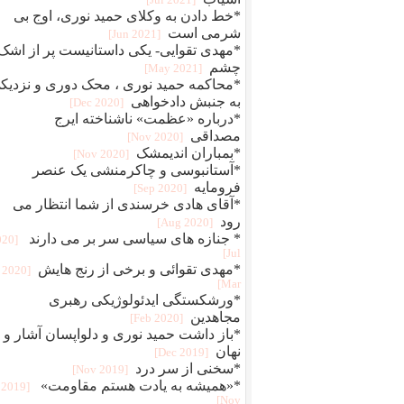
[2021 Jul]
*خط دادن به وکلای حمید نوری، اوج بی
شرمی است
[2021 Jun]
*مهدی تقوایی- یکی داستانیست پر از اشک
چشم
[2021 May]
*محاکمه حمید نوری ، محک دوری و نزدیک
به جنبش دادخواهی
[2020 Dec]
*درباره «عظمت» ناشناخته ایرج
مصداقی
[2020 Nov]
*بمباران اندیمشک
[2020 Nov]
*آستانبوسی و چاکرمنشی یک عنصر
فرومایه
[2020 Sep]
*آقای هادی خرسندی از شما انتظار می
رود
[2020 Aug]
* جنازه های سیاسی سر بر می دارند
020
Jul]
*مهدی تقوائی و برخی از رنج هایش
[2020
Mar]
*ورشکستگی ایدئولوژیکی رهبری
مجاهدین
[2020 Feb]
*باز داشت حمید نوری و دلواپسان آشار و
نهان
[2019 Dec]
*سخنی از سر درد
[2019 Nov]
*«همیشه به یادت هستم مقاومت»
[2019
Nov]