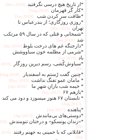
*از تاریخ هیچ درسی نگرفتید
[2019 Nov]
*کار گر قهرمان
[2019 Aug]
*طاقت سر کردن شب
[2019 Jun]
*روزی روزگاری؛ از بندرعباس تا
تهران
[2019 Mar]
*شمخانی و قتلی که در سال ۵۹ مرتکب
شد
[2019 Jan]
*دارجنگه غم های درخت بلوط
[2019 Jan]
*شرمی از مظلمه خون سیاووشش
باد
[2019 Jan]
*سیاوش‌کُشی، رسم دیرین روزگار
[2018
Oct]
*چنین گفت رُستم به اسفنديار
[2018 Aug]
* مامان عمو تفنگ نداشت
[2018 May]
* خیمه شب بازانِ شهرِ ما ‏
[2018 Apr]
*بازهم ۶۷
[2017 Sep]
* تابستان ۶۷ هنوز میسوزد و دود می کند
[2017 Aug]
*پناهنده
[2017 Jun]
*دوستی‌های بی‌مانندش
[2017 Apr]
*«زندان یونسکو» و درختان تنومندش
2016
Oct]
*قاتلانی که با خمینی به جهنم رفتند
[2016
Sep]