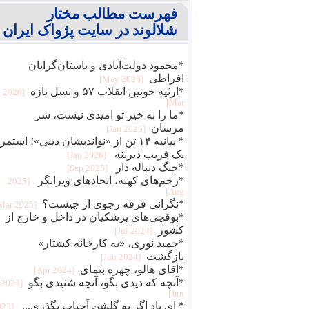
فهرست مطالب مختار
شلالوند در سایت پژواک ایران
*محمود دولت‌آبادی و باستان‌گرایان
افراطی
[2026 May]
*ارثیه خونین انقلاب ۵۷ و نسل تازه
[2026
Mar]
*ما را به خیر تو امیدی نیست، شر
مرسان
[2026 Jan]
* بیانیه ۱۴ تن از «نواندیشان دینی»؛ استمر
یک فریب دیرینه
[2026 Jan]
*جنگ دنباله دار
[2025 Sep]
*زخم‌های کهنه، اتحادهای ویرانگر
[2025
Aug]
*نگرانی فرقه رجوی از چیست؟
[2025 Mar]
*بوقچی‌های پزشکیان در داخل و خارج از
کشور
[2024 Jul]
*حمید نوری، «به کارخانه کشتار»
بازگشت
[2024 Jun]
*آقای هالو، چهره بنمای
[2024 Apr]
*آنچه که دیدی بگو، آنچه شنیدی بگو
[2023
Jun]
* ای باد اگر به گلشن اَحباب بگذری...
023