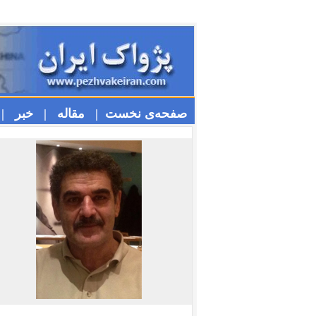
صفحه‌ی نخست |
مقاله |
خبر |