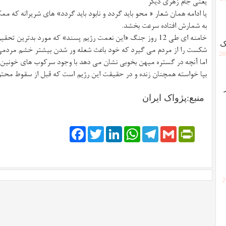
یعنی جام زهری دیگر
یا ادامه همان شعار « محو باید گردد و نابود باید گردد» های شریرانه که 
به شمارش افتاده سرعت بخشد.
خامنه ای طی 12 روز جنگ «این نعمت رژیم پسند» که مورد بدترین تحق
ک
شکست را از مردم می گیرد که خود باعث شعله ور شدن بیشتر خشم مردم
[2
اما آنچه در گستره میهن بخوبی نشان می دهد با وجود سرکوب های خونین، 
بپا خواسته همچنان زنده و در حقیقت این رژیم است که قبل از سقوط محتوم
منبع:پژواک ایران
Facebook
Twitter
LinkedIn
WhatsApp
Telegram
PrintFriendly
Gmail
[