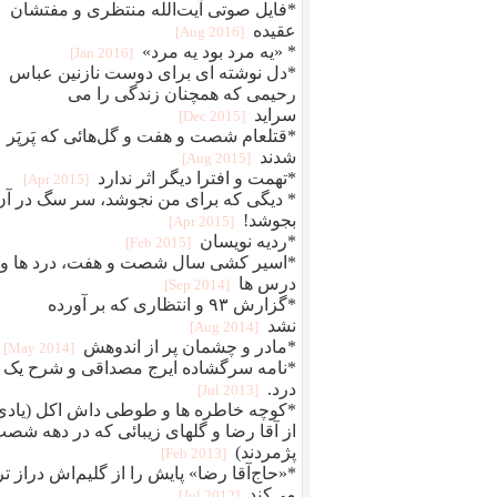
*فایل صوتی آیت‌الله منتظری و مفتشان
عقیده
[2016 Aug]
* «یه مرد بود یه مرد»
[2016 Jan]
*دل نوشته ای برای دوست نازنین عباس
رحیمی که همچنان زندگی را می
سراید
[2015 Dec]
*قتلعام شصت و هفت و گل‌هائی که پَرپَر
شدند
[2015 Aug]
*تهمت و افترا دیگر اثر ندارد
[2015 Apr]
* دیگی که برای من نجوشد، سر سگ در آن
بجوشد!
[2015 Apr]
*ردیه نویسان
[2015 Feb]
*اسیر کشی سال شصت و هفت، درد ها و
درس ها
[2014 Sep]
*گزارش ۹۳ و انتظاری که بر آورده
نشد
[2014 Aug]
*مادر و چشمان پر از اندوهش
[2014 May]
*نامه سرگشاده ایرج مصداقی و شرح یک
درد.
[2013 Jul]
*کوچه خاطره ها و طوطی داش اکل (یادی
از آقا رضا و گلهای زیبائی که در دهه شص
پژمردند)
[2013 Feb]
*«حاج‌آقا رضا» پایش را از گلیم‌اش دراز تر
می‌کند
[2012 Jul]