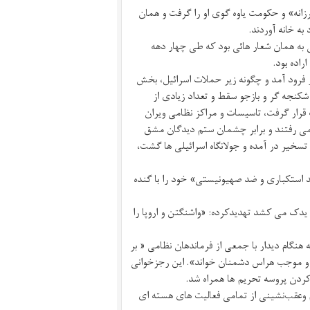
رزانه» و حکومت یاوه گوی او را گرفت و همان
ه خانه آوردند.
ه همان شعار هائی بود که طی چهار دهه
اده بود.
گ افروز فرود آمد و چگونه زیر حملات اسرائیل، بخش
 شکنجه گر و بازجو سقط و تعداد زیادی از
ف قرار گرفت، تاسیسات و مراکز نظامی ویران
می رفتند و برابر چشمان ستم دیدگان مشق
تسخیر در آمده و جولانگاه اسرائیلی ها گشت،
ضد استکباری و ضد صهیونیستی» خود را با گنده
یدک می کشد تهدیدکرده: «واشنگتن و اروپا را
ه هنگام دیدار با جمعی از فرماندهان نظامی « بر
د و موجب هراس دشمنان خواند». این رجزخوانی
ردن پروسه تحریم‌ ها همراه شد.
یم وعقب‌نشینی از تمامی فعالیت های هسته ای