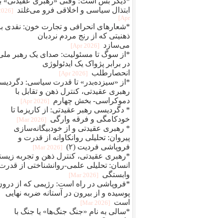
*دیگر بس است؛ وقتی «رهبری عقیدتی» ب
ابتذال سیاسی و اخلاقی فرو می‌غلتد
[2026
Apr]
*شعارهای انحرافی و تجارت خون: نقدی بر
ذهنیتی که از رنج مردم نردبان
می‌سازد
[2026 Apr]
*از سوگ تا مسئولیت: صدای یک رهبر ملی
در برابر پژواک یک ایدئولوژی
انحصارطلب
[2026 Apr]
*از «سیزده‌بدر» تا قدرت سیاسی: دگردیس
رهبری عقیدتی، کنترل ذهن و تقابل با
دموکراسی- بخش چهارم
[2026 Apr]
* دگردیسی رهبر عقیدتی: از کاریزما تا
خودکامگی و فرقه‌ وارگی
[2026 Mar]
* رهبری عقیدتی و از خودبیگانه‌سازی
پیروان: تحلیلی روانکاوانه از قدرت و
فروپاشی فردیت (۲)
[2026 Mar]
*رهبری عقیدتی، کنترل ذهن و تجربه زیست
انسان: تحلیلی علمی-روانشناختی از قدرت
وابستگی
[2026 Mar]
*فروپاشی در راه است: رژیمی که از درون
پوسیده و از بیرون در آستانه ضربه نهایی
است
[2026 Mar]
*سالی به نام «جنگ جنگ‌ها» یا جنگ با