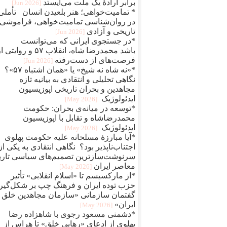
برابر ارادهٔ یک ملت می‌ایستد
[2026 Jun]
* تمامیت‌خواهی؛ هنر بلعیدن انسان تأملی
در روان‌شناسی تمامیت‌خواهی، فراموشی
تاریخی و آزادی
[2026 Jun]
*در جستجوی ایرانی که می‌توانست
باشد محمدرضا شاه، انقلاب ۵۷ و روایتی
فرصت‌های از دست‌رفته
[2026 Jun]
*«نه شاه نه شیخ» یا «همان اشتباه ۵۷»؟
نگاهی تحلیلی و انتقادی به بیانیه تازه
مجاهدین و بحران تاریخی اپوزیسیون
ایدئولوژیک
[2026 May]
*توسعه در میانه‌ی بحران: حکومت
محمدرضاشاه و تقابل با اپوزیسیون
ایدئولوژیک
[2026 May]
*آیا مبارزهٔ مسلحانه علیه حکومت پهلوی
اجتناب‌ناپذیر بود؟ نگاهی انتقادی به یکی از
سرنوشت‌سازترین تصمیم‌های سیاسی تاری
معاصر ایران
[2026 May]
*از مارکسیسم تا «اسلام انقلابی» تأثیر
حزب توده ایران و فرهنگ چپ بر شکل‌گیر
گفتمان سازمانی «سازمان مجاهدین خلق
ایران»
[2026 May]
*دشمنی مسعود رجوی با شاهزاده رضا
پهلوی از ادعای «رهایی خلق» تا هراس از