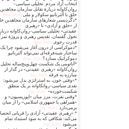
انتخاب آزاد مردم تحلیلی سیاسی–
روان‌کاوانه دربارهٔ تقابل سازمان مجاهدین
خلق با آلترناتیو سکولار و ملی
[2026 May]
*دگردیسی شعارهای سازمان مجاهدین خل
از «خلق و آزادی» تا «رهبری
عقیدتی» تحلیلی سیاسی–روان‌کاوانه درباره
تحول گفتمان، تقدیس رهبری و پروژهٔ تمرک
قدرت رجوی
[2026 May]
*دموکراسی از درون آغاز می‌شود چرا یک
ساختار شبه‌فرقه‌ای نمی‌تواند آلترناتیو
دموکراتیک بسازد؟
[2026 May]
*آناتومی یک شکست چهل‌وپنج‌ساله تحلیل
روان‌کاوانه «رهبری عقیدتی» در گذار از
مبارزه به فرقه
[2026 Apr]
*«وقتی خون، به استراتژی بدل می‌شود:
نقدی سیاسی–روانکاوانه بر یک منطق
شکست‌خورده»
[2026 Apr]
*وقتی نفرت، مرز میان «اپوزیسیون» و
«همراهی با جمهوری اسلامی» را از میان
برمی‌دارد
[2026 Apr]
* «رهبری عقیدتی» آزادی را قربانی انحصا
می‌کند: شکافی که به سود استبداد تمام
می‌شود
[2026 Apr]