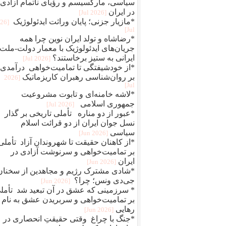
سیاسی، مارکسیسم و رؤیای ناتمام آزادی
در ایران
[2026 Jul]
*مازیار جزنی؛ پایان وراثت ایدئولوژیک
026
Jul]
*رضاشاه و تولد ایران نوین چرا همه
جریان‌های ایدئولوژیک با معمار دولت-ملت
ایرانی به ستیز برخاستند؟
[2026 Jul]
*از خودشیفتگی تا تمامیت‌خواهی درآمدی
بر روان‌شناسی رهبران کاریزماتیک
[2026
Jul]
*لاشه خامنه‌ای و تابوت مشروعیت
جمهوری اسلامی
[2026 Jul]
*عبور از دو مناره تأملی تاریخی بر گذار
نسل جوان ایران از دو قرائت اسلام
سیاسی
[2026 Jun]
*از کاهنان حقیقت تا شهروندان آزاد تأملی
بر تمامیت‌خواهی و سرنوشت آزادی در
ایران
[2026 Jun]
*شادی مشترک رژیم و مجاهدین از سخنان
جی‌دی ونس؛ چرا؟
[2026 Jun]
* سرزمینی که عشق در آن تبعید شد تأمل
بر تمامیت‌خواهی و سربریدن عشق به نام
رهایی
[2026 Jun]
*جنگ با چراغ وقتی حقیقتِ انحصاری در