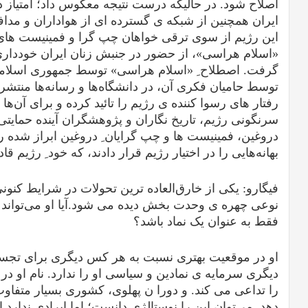
اصلاح شود. در حالیکه درست نتیجه معکوس داد؛ امتیاز 
ایران همچنین از شبکه ی گسترده ای از هواداران و مدا
این رژیم از سوی ترقی خواهان چپ گرا و فمینیست های
«اسلام هراسی»، از حضور در جنبش زنان ایران خودداری 
گرفت. اصطلاح ِ «اسلام هراسی» توسط جمهوری اسلامی ای
توسط حامیان فکری آن، در دانشگاه‌ها و رسانه‌ها منتشر
رفتار های رسوا کننده ی رژیم را تائید کرده و برای آن‌ها ب
سرنگونی رژیم، تاریخ نگاران و پژوهشگران آینده حمایتی
دروغین، فمینیست ها و چپ گرایان ِ دروغین ابراز شده را
بهانه‌هایی را در اختیار رژیم قرار دادند، که خود ِ رژیم قادر
فیگارو
: یکی از خارق‌العاده ترین تحولات در شرایط کنو
نوعی چهره ی وحدت بخش دیده می شود.آیا او می‌تواند ای
فقط به عنوان یک نماد باشد؟
او در موقعیت بهتری نسبت به هر کس دیگری برای تجس
دیگری سرمایه ی نمادین و سیاسی او را ندارد. نام او در 
را تداعی می کند. و دورا ن پهلوی، کشوری بسیار متفاوت 
دهد. می‌توان این را نوستالژی دانست؛ اما ایرادی ندارد ا