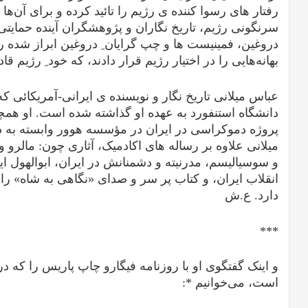
رفتار های رسوا کننده ی رژیم را تائید کرده و برای آن‌ها ب
سرنگونی رژیم، تاریخ نگاران و پژوهشگران آینده حمایتی
دروغین، فمینیست ها و چپ گرایان ِ دروغین ابراز شده را
بهانه‌هایی را در اختیار رژیم قرار دادند، که خود ِ رژیم قادر
عباس میلانی تاریخ نگار و نویسنده ی ایرانی-آمریکائی ک
دانشگاه استنفورد به عهده او گذاشته شده است. او هم
پروژه دموکراسی در ایران در مؤسسه هوور وابسته به 
میلانی علاوه بر رساله های اکادمیک، آثاری چون: مالرو و
و سوسیالیسم، مدرنیته و دشمنانش در ایران، ابوالهول ای
انقلاب ایران، و کتاب پر سر و صدای «نگاهی به شاه» را د
دارد.
ع.ش
***
است، می‌خوانیم *: