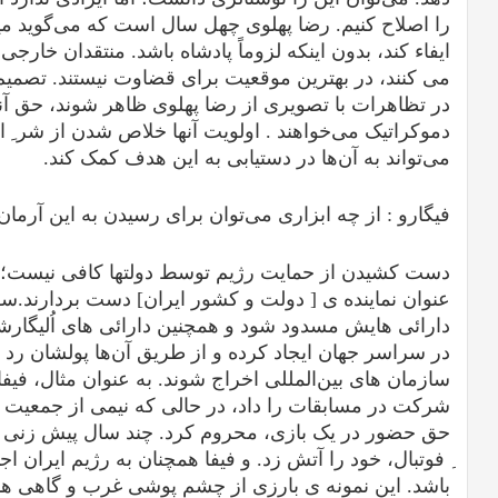
را اصلاح کنیم. رضا پهلوی چهل سال است که می‌گوید می
ایفاء کند، بدون اینکه لزوماً پادشاه باشد. منتقدان خ
می کنند، در بهترین موقعیت برای قضاوت نیستند. تصمیم ب
در تظاهرات با تصویری از رضا پهلوی ظاهر شوند، حق آنها
دموکراتیک می‌خواهند . اولویت آنها خلاص شدن از شر ِ ا
می‌تواند به آن‌ها در دستیابی به این هدف کمک کند.
فیگارو :
از چه ابزاری می‌توان برای رسیدن به این آرمان
دست کشیدن از حمایت رژیم توسط دولتها کافی نیست؛ با
عنوان نماینده ی [ دولت و کشور ایران] دست بردارند.سفا
دارائی هایش مسدود شود و همچنین دارائی های اُلیگارشی
در سراسر جهان ایجاد کرده و از طریق آن‌ها پولشان رد و 
سازمان های بین‌المللی اخراج شوند. به عنوان مثال، فیفا
شرکت در مسابقات را داد، در حالی که نیمی از جمعیت آن
حق حضور در یک بازی، محروم کرد. چند سال پیش زنی ب
ِ فوتبال، خود را آتش زد. و فیفا همچنان به رژیم ایران 
باشد. این نمونه ی بارزی از چشم پوشی غرب و گاهی هم