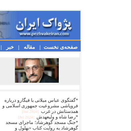
صفحه‌ی نخست |
مقاله |
خبر |
*گفتگوی عباس میلانی با فیگارو درباره
فروپاشی مشروعیت جمهوری اسلامی و
همدستانش در غرب
[2026 Jan]
*رضا شاه و ولیعهدش
[2024 Jul]
*جنگ مسجد گوهرشاد؛ ماجرای مسجد
گوهرشاد به روایت کتاب «بهلول و