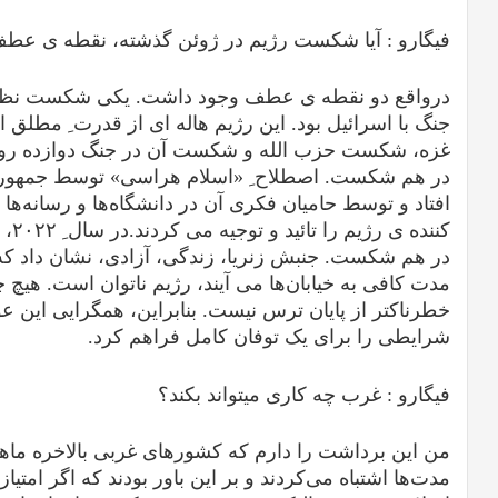
فیگارو :
آیا شکست رژیم در ژوئن گذشته، نقطه ی عطف
در‌واقع دو نقطه ی عطف وجود داشت. یکی شکست نظامی 
جنگ با اسرائیل بود. این رژیم هاله ای از قدرت ِ مطلق 
غزه، شکست حزب الله و شکست آن در جنگ دوازده روزه، 
در هم شکست. اصطلاح ِ «اسلام هراسی» توسط جمهوری ا
افتاد و توسط حامیان فکری آن در دانشگاه‌ها و رسانه‌ها
کنند
در هم شکست. جنبش زنريا، زندگی، آزادی، نشان داد که 
مدت کافی به خیابان‌ها می آیند، رژیم ناتوان است. هیچ چ
خطرناکتر از پایان ترس نیست. بنابراین، همگرایی این عو
شرایطی را برای یک توفان کامل فراهم کرد.
فیگارو :
غرب چه کاری میتواند بکند؟
من این برداشت را دارم که کشورهای غربی بالاخره ماهیت
مدت‌ها اشتباه می‌کردند و بر این باور بودند که اگر امتیاز