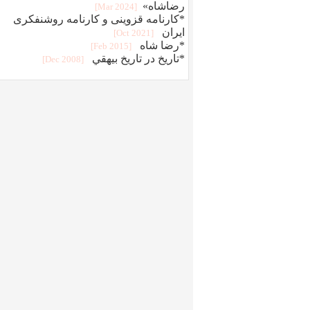
رضاشاه»
[2024 Mar]
*کارنامه قزوینی و کارنامه روشنفکری
ایران
[2021 Oct]
*رضا شاه
[2015 Feb]
*تاريخ در تاريخ بيهقي
[2008 Dec]