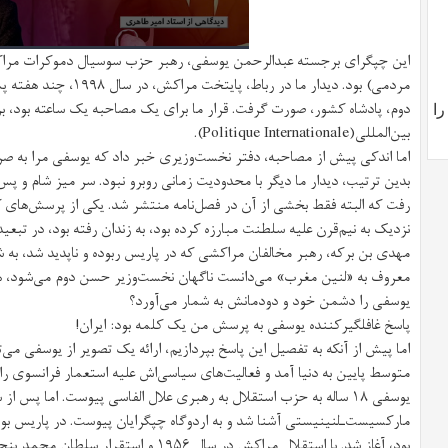
این چپگرای برجسته عبدالرحمن یوسفی، رهبر حزب سوسیال دموکرات مراکش
مردمی) بود. دیدار ما در ر
دوم، پادشاه کشور، صورت گرفت. قرار ما برای یک مصاحبه یک ساعته بود، 
را
بین‌المللی(
Politique Internationale
).
اما اندکی پیش از مصاحبه، دفتر نخست‌وزیری خبر داد که یوسفی مرا به
بدین ترتیب، دیدار ما دیگر با محدودیت زمانی روبرو نبود. سر میز شام و پ
رفت که البته فقط بخشی از آن در فصل‌نامه منتشر شد. یکی از پرسش‌های 
نزدیک به نیم‌قرن علیه سلطنت مبارزه کرده بود، به زندان رفته بود، در تبعی
مهدی بن برکه، رهبر مخالفان مراکشی که در پاریس ربوده و ناپدید شد، به 
یوسفی را دشمن خود و دودمانش به شمار می‌آورد؟
پاسخ غافلگیرکننده یوسفی به پرسش من یک کلمه بود: ایران!
اما پیش از آنکه به تفصیل این پاسخ بپردازیم، ارائه یک تصویر از یوسفی می‌ت
یوسفی ۱۸ ساله به حزب استقلال به رهبری علال الفاسی پیوست. اما پس ا
مارکسیست‌‌ـ‌لنینیستی آشنا شد و به اردوگاه چپگرایان پیوست. در پاریس 
بود، آغاز شد. با استقلال مراکش در سال ۱۹۵۶