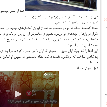
عبدالرحمن یوسفی 
می‌تواند سد راه دیکتاتوری زیر پرچم دین یا ایدئولوژی باشد
[2
امیر طاهری -
ایندیپندنت فارسی
هفته گذشته، سالگرد خروج محمدرضا شاه از ایران آتشبارهای تبلیغاتی جمهوری
تکرار دروغ‌ها و اتهام‌های بی‌ارزش، تصویری مخدوش از آن روز تاریک برای م
و تحلیل‌های گوناگون که در تهران عرضه شد، یک ادعای تازه نیز مطرح شد: م
دموکراسی در ایران بود.
این ادعا را که چپگرایان سابق و خمینی‌گرایان لا‌حق مطرح کردند مرا یاد
پادشاهی انداخت که برعکس، عقیده داشت نظام پادشاهی به میهن او امکان 
ه
قرار بگیرد.
فایل صوتی مقاله:
[2
ن
[