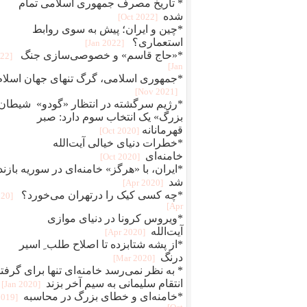
* تاریخ مصرف جمهوری اسلامی تمام
شده
[2022 Oct]
*چین و ایران؛ پیش به سوی روابط
استعماری؟
[2022 Jan]
*«حاج قاسم» و خصوصی‌سازی جنگ
022
Jan]
*جمهوری اسلامی، گرگ تنهای جهان اسلام
[2021 Nov]
*رژیم سرگشته در انتظار «گودو» شیطان
بزرگ» یک انتخاب سوم دارد: صبر
قهرمانانه
[2020 Oct]
*خطرات دنیای خیالی آیت‌الله
خامنه‌ای
[2020 Oct]
*ایران، با «هرگز» خامنه‌ای در سوریه بازند
شد
[2020 Apr]
*چه کسی کیک را درتهران می‌خورد؟
020
Apr]
*ویروس کرونا در دنیای موازی
آیت‌الله
[2020 Apr]
*از پشه شتابزده تا اصلاح طلب ِ اسیر
درنگ
[2020 Mar]
* به نظر نمی‌رسد خامنه‌ای تنها برای گرفت
انتقام سلیمانی به سیم آخر بزند
[2020 Jan]
*خامنه‌ای و خطای بزرگ در محاسبه
2019