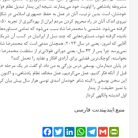
مشروطه پادشاهی را اولویت خود می‌پندارند. نتیجه این پندار تبدیل نظام «و
خودشان، است. بدین ترتیب، آنان در عمل به حفظ جمهوری اسلامی در شکل
گرفته می‌شود. دشمنی با محمدرضا شاه سبب می‌شود که تمامی دستاورده
نادیده گرفته شود‌ـ دستاوردهایی که چند نسل از ایرانیان در کسب آن شریک
آقایی که امروز، یعنی در سال ۲۰۲۳، همچنان مدعی است 
نمی‌پرسد چرا پس از ۴۳ سال، یعنی دورانی طولانی‌تر از سلطنت م
نخواسته، کوچک‌ترین فضایی برای آزادی افکار و عقاید را تحمل کند؟
در پایان دیدارمان، یوسفی درس بزرگی به من داد. او گفت در یک مرحله خاص
قبل از آنکه فکر کنیم، عمل می‌کردیم‌ـ عمل مخالف نظام پادشاهی‌ـ و اکنون 
این سخن یوسفی را البته شاعر خودمان اسدی توسی هزار سال پیش بیان کرد
با تمیز حقیقت از پندار
اول اندیشه وانگهی کردار
منبع:ایندیپندنت فارسی
Facebook
Twitter
LinkedIn
WhatsApp
Telegram
PrintFriendly
Gmail