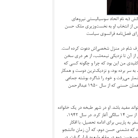
 (به نام اتحاد سوسیالیستی نیروهای
باط، پایتخت مراکش، در سال ۱۹۹۸، چند هفته پس از انتخاب او به‌ نخست‌وزیری ملک حسن
برای فصل‌نامه فرانسوی سیاست
 صرف شام در منزل شخصی‌اش دعوت کرده است.
س از آن تا نزدیکی نیمه‌شب، از هر دری سخن
کلیدی من این بود که چرا و چگونه کسی که
د به سر برده بود، و نزدیک‌ترین دوست و همکار
شمار می‌رفت و خود را شاگرد بوشته جماعی
معروف به «لنین مغرب» می‌دانست ناگهان نخست‌وزیر حسن دوم می‌شود، همان حسنی که از سال ۱۹۵۰ عبدالرحمن
واند مفید باشد. او در شهر طبخه در یک خانواده‌
متوسط پایین به دنیا آمد و فعالیت‌های سیاسی‌اش علیه استعمار فرانسوی را از سن ۱۴ سالگی آغاز کرد. در سال ۱۹۴۲،
ز سفر به پاریس برای ادامه تحصیل، با افکار
بود که دشمنی حسن دوم، که آن زمان دانشجو
 و استقرار سلطان محمد پنجم، حسن دوم در مقام ولیعهد قرار گرفت. در