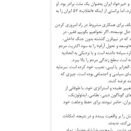
خیرخواه ایران به‌عنوان یک ملت برادر بود. او
هرگز از حمایتی که از گروه‌های ایرانی مخالف شاه کرده بود ابراز پشیمانی نکرد، اما براستی از اینکه «انقلاب» ۵۷ ایران را به
لف برای همکاری مشروط در راه امروزی کردن
ال توسعه»، اگر نخواهیم بگوییم فقیر، در
اه»، تنها کشوری باشد که در نیم‌قرن گذشته بدون جنگ داخلی،
توسعه و تحول آرام» را به سود اکثریت مردم
ره سیاه» داشته است و با نزدیکی به اتحادیه
سته است سطح زندگی مردم را بالا ببرد.
 الجزایر یا لیبی، نصیب خود کرده است. سرمایه
ضای سیاسی و اجتماعی بوده است، چیزی که
ند عرضه کنند.
ییر عقیده و استراتژی خود، با طوفانی از
ی گوناگون دینی، نظامی، ایدئولوژیک،
ر ایران، حاضر نبودند برای حفظ وجاهت خود
را بر واقعیت ببندد و در نتیجه، امکانات
‌کند، ندیدند.
هم دشمنی با محمدرضا شاه به‌عنوان نماد