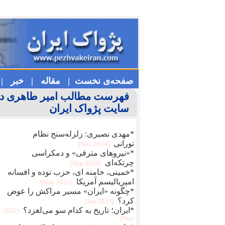
صفحه‌ی نخست |
مقاله |
خبر |
فهرست مطالب امیر طاهری د
سایت پژواک ایران
*مهدی نصیری: زلزله‌سنج نظام
تورانی
[2024 Nov]
*«نیروهای مترقی» و دمکراسی
چرتکه‌ای
[2024 Aug]
*خمینی، خامنه ای، حزب توده و افسانه
امپریالیسم آمریکا
[2023 May]
*چگونه «ایران» مسیر مراکش را عوض
کرد؟
[2023 Jan]
*ایران؛ تاریخ به کدام سو می‌لغزد؟
[2022
Nov]