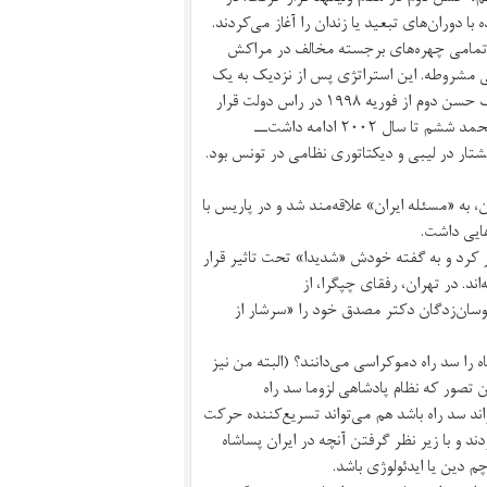
 دوران‌های تبعید یا زندان را آغاز می‌کردند.
۱، زمانی که یوسفی و تقریبا تمامی چهره‌های برجسته مخالف در مراکش
ی مشروطه. این استراتژی پس از نزدیک به یک
دهه فراز‌و‌نشیب، به موفقیت رسید و یوسفی به‌عنوان آخرین نخست‌وزیر ملک حسن دوم از فوریه ۱۹۹۸ در راس دولت قرار
گرفت. نخست‌وزیری او پس از مرگ حسن دوم و به سلطنت رسیدن ملک محمد ششم تا سال ۲۰۰۲ ادامه داشت‌ــ
تار در لیبی و دیکتاتوری نظامی در تونس بود.
ه در ایران، به «مسئله ایران» علاقه‌مند شد و در پاریس با
ایی داشت.
ر کرد و به گفته خودش «شدیدا» تحت تاثیر قرار
ند. در تهران، رفقای چپگرا، از
سان‌زدگان دکتر مصدق خود را «سرشار از
را سد راه دموکراسی می‌دانند؟ (البته من نیز
ن تصور که نظام پادشاهی لزوما سد راه
د سد راه باشد هم می‌تواند تسریع‌کننده حرکت
و با زیر نظر گرفتن آنچه در ایران پسا‌شاه
م دین یا ایدئولوژی باشد.