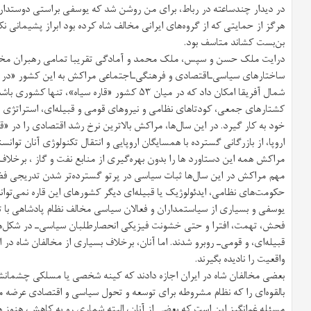
در دیدار چند‌ساعته در رباط، برای من روشن شد که یوسفی براستی دوستدار و 
بن‌بست کشاند متاسف بود.
درایت ملک حسن و سپس، ملک محمد و آمادگی تقریبا تمامی رهبران مخا
ساختارهای سیاسی‌ـ‌اقتصادی و فرهنگی‌ـ‌اجتماعی مراکش به این کشور «در ح
شمال آفریقا امکان داد که در میان ۵۳ کشور «قاره سی
کشتارهای جمعی، کودتا‌های نظامی و نیروهای قومی و قبیله‌ای، استراتژی «
خود به کار گیرد. در این سال‌ها، مراکش بالاترین نرخ رشد اقتصادی را در «قا
اروپا، از بازرگانی گسترده با همسایگان اروپایی و انتقال تکنولوژی آنان توان
مراکش همه این دستاورد ها را بدون بهره‌گیری از منابع نفت و گاز ، برخلاف
مهم مراکش در این سال‌ها ثبات سیاسی در پرتو گسترده‌تر شدن تدریجی ف
حکومت‌های نظامی، ایدئولوژیک یا قبیله‌ای دیگر کشورهای این قاره نمی‌توان
یوسفی و بسیاری از سیاستمداران و فعالان سیاسی مخالف نظام پادشاهی با تغ
فحش، تهمت، افترا و حتی خشونت فیزیکی انحصارطلبان سیاسی‌ـ در شکل‌ها
قبیله‌ای، و قومی‌ـ روبرو شدند. اما آنان، برخلاف بسیاری از مخالفان شاه د
واقعیت را نادیده بگیرند.
بعضی مخالفان شاه در ایران اجازه دادند که کینه شخصی یا مسلکی چشمانشان 
بالقوه‌ای را که نظام مشروطه برای توسعه و تحول سیاسی و اقتصادی عرضه می
مسئله غم‌انگیز این است که بعضی از آنان، البته شماری رو به کاهش، هنوز 