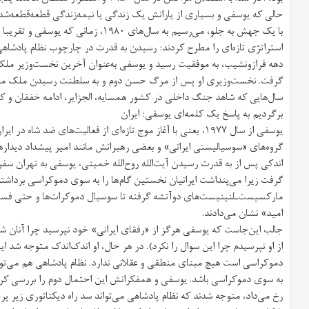
حالی که یوسفی و بسیاری از یارانش یک زندگی یا نیمه‌زندگی قطعه‌قطعه‌شده با
با یک جهش به جلو، می‌رسیم به سال‌های ۹۸۰
استراتژی تازه‌ای را مطرح کردند: رسیدن به قدرت در چارچوب نظام پادشاه
سال‌هایی که شاهد جنگ داخلی در کشور همسایه، الجزایر، ادامه خفقان و کش
برگردیم به پاسخ یک کلمه‌ای یوسفی: ایران
یوسفی از سال ۱۹۷۷، یعنی با آغاز موج تازه‌ای از فعالیت‌های ضد شا
گروه‌های «سوسیالیستی ایرانی» و بعضی رهبرانش مانند امیر پیشداد دیداره
اندکی پس از به قدرت رسیدن آیت‌الله روح‌الله خمینی، یوسفی به تهران سف
گرفت زیرا می‌پنداشت ایرانیان نخستین گام‌ها را به سوی دموکراسی برداشته‌ا
مارکسیست‌ـ‌لنینیست‌های دوآتشه گرفته تا سوسیال دموکرات‌ها و حتی فسو
امید» نشان می‌دادند.
جالب این‌جاست که یوسفی هرگز از «رفقای ایرانی» خود نپرسید چرا آنان شاه 
از او نپرسیدم چرا این سوال را نکرد). در هر حال، او اندک‌اندک متوجه شد ای
دموکراسی است هیچ مبنای منطقی و عقلانی ندارد. نظام پادشاهی هم می‌توان
به سوی دموکراسی باشد. یوسفی و همفکرانش این احتمال دوم را بررسی کردند 
رخ می‌داد، متوجه شدند که نظام پادشاهی می‌تواند سد راه دیکتاتوری زیر پرچ