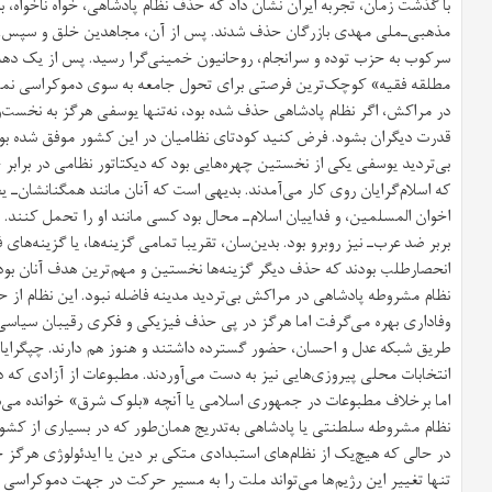
با گذشت زمان، تجربه ایران نشان داد که حذف نظام پادشاهی، خواه ناخواه، به
مذهبی‌ـ‌ملی مهدی بازرگان حذف شدند. پس از آن، مجاهدین خلق و سپس،
سرکوب به حزب توده و سرانجام، روحانیون خمینی‌گرا رسید. پس از یک دهه، 
مطلقه فقیه» کوچک‌ترین فرصتی برای تحول جامعه به سوی دموکراسی نمی‌
در مراکش، اگر نظام پادشاهی حذف شده بود، نه‌تنها یوسفی هرگز به نخست‌
قدرت دیگران بشود. فرض کنید کودتای نظامیان در این کشور موفق شده بو
بی‌تردید یوسفی یکی از نخستین چهره‌هایی بود که دیکتاتور نظامی در براب
که اسلام‌گرایان روی کار می‌آمدند. بدیهی است که آنان مانند همگنانشان‌ـ ی
اخوان المسلمین، و فداییان اسلام‌ـ محال بود کسی مانند او را تحمل کنند. مر
بربر ضد عرب‌ـ نیز روبرو بود. بدین‌سان، تقریبا تمامی گزینه‌ها، یا گزینه‌ه
انحصارطلب بودند که حذف دیگر گزینه‌ها نخستین و مهم‌ترین هدف آنان بود
نظام مشروطه پادشاهی در مراکش بی‌تردید مدینه فاضله نبود. این نظام ا
وفاداری بهره می‌گرفت اما هرگز در پی حذف فیزیکی و فکری رقیبان سیاسی و ف
طریق شبکه عدل و احسان، حضور گسترده داشتند و هنوز هم دارند. چپگرایا
انتخابات محلی پیروزی‌هایی نیز به دست می‌آوردند. مطبوعات از آزادی که د
اما برخلاف مطبوعات در جمهوری اسلامی یا آنچه «بلوک شرق» خوانده می‌شد
نظام مشروطه سلطنتی یا پادشاهی به‌تدریج همان‌طور که در بسیاری از کشوره
در حالی که هیچ‌یک از نظام‌های استبدادی متکی بر دین یا ایدئولوژی هرگز چنی
تنها تغییر این رژیم‌ها می‌تواند ملت را به مسیر حرکت در جهت دموکراسی با