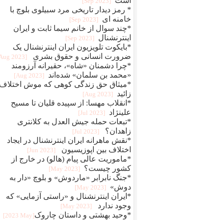
است
[2023 Sep]
* رمز دیدار تاریخی مرد سبیلوی بلوچ با
خامنه ای
[2023 Sep]
*چند سوال از خانم سیما ثابت و ایران
اینترنشنال
[2023 Sep]
*بایکوت تلویزیون ایران اینترنشنال یک
ضرورت انسانی و حقوق بشری
[2023 Aug]
*چرا دشمنان «شاه»، حقیرانه آرزومند
«محمد بن سلمان» شده‌اند
[2023 Aug]
*میثاق حق زندگی کوهی که موش اختلاف
زائید
[2023 Aug]
*انقلاب مهسا: از سپیده قلیان تا مسیح
علینژاد
[2023 Jul]
*تبعات حمله جیش العدل به کلانتری
زاهدان؟
[2023 Jul]
*نقش ماهرانه ایران اینترنشنال در ایجاد
اختلاف بین اپوزیسیون
[2023 Jun]
*ماموریت عالی پیام (هالو) در خارج از
کشور چیست؟
[2023 May]
*جنگ نابرابر «ماردوش» و بلوچ «دار به
دوش»
[2023 May]
*ایران اینترنشنال و «راستی آزمایی» که
وجود ندارد
[2023 May]
*وحید بهشتی و داستان چاروک‎‎
[2023 May]