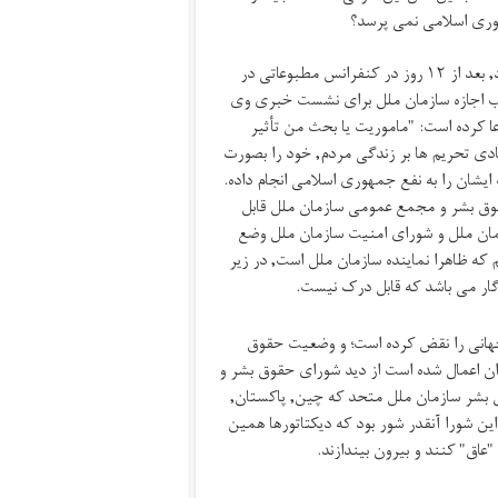
مهوری اسلامی نمی پرسد؟
امروز خانم النا دوهان که با استقبال گرم جمهوری اسلامی به ایران رفته بود, بعد از ١٢ روز در کنفرانس مطبوعاتی در
ب اجازه سازمان ملل برای نشست خبری وی
عا کرده است: "ماموریت یا بحث من تأثیر
ادی تحریم ها بر زندگی مردم, خود را بصورت
یشان را به نفع جمهوری اسلامی انجام داده.
حقوق بشر و مجمع عمومی سازمان ملل قابل
مان ملل و شورای امنیت سازمان ملل وضع
 که ظاهرا نماینده سازمان ملل است, در زیر
ار می باشد که قابل درک نیست.
 جهانی را نقض کرده است؛ و وضعیت حقوق
یران اعمال شده است از دید شورای حقوق بشر و
بشر سازمان ملل متحد که چین, پاکستان,
ین شورا آنقدر شور بود که دیکتاتورها همین
عاق" کنند و بیرون بیندازند.