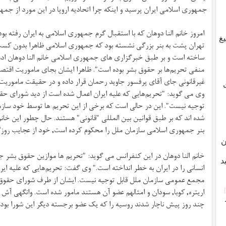
جمهوری اسلامی ایران پرسید و اینکه چرا اتحادیه اروپا در این مورد از ج
غ
تهران پشت به بنر بزرگی نشسته بود که جمهوری اسلامی ظاهرا بدون کس
ساخته است و بر
طبق خبرگزاری های جمهوری
اسلامی خانم النا دوهان اد
منفی تحریم‌ها بر حقوق بشر بوده است". ظاهرا ایشان بجای ماموریت اقتص
غیرقانونی جای آقای پرفسور جاوید رحمان قرار داده و در حقیقت ماموریت ا
وی می گوید: "تحریم‌هایی که علیه ایران اعمال شده است از دید شورای 
توجیه نیست". این در حالی است که برخی از این تحریم ها توسط خود ساز
شده اند که بر طبق قوانین بین المللی "قانونی" هستند. حال چطور این خانم
بنر جمهوری اسلامی سازمان ملل را محکوم کرده است, خود از عجایب روزگ
ن
خانم النا دوهان در این کنفرانس می گوید: "تحریم ها موازین حقوق بشر
د
انسانی را در ایران به خطر انداخته است." وی گفت: تحریم‌هایی که علیه ا
مجمع عمومی سازمان ملل قابل توجیه نیست. ایشان از طرف شورای حقوق 
اریتره, کوبا, سودان و امثالهم عضو آن هستند مامور شده است. وانگهی آش ا
چند روز پیش ناچار شدند روسیه را که یک عضو برجسته دیگر این شورا بود "