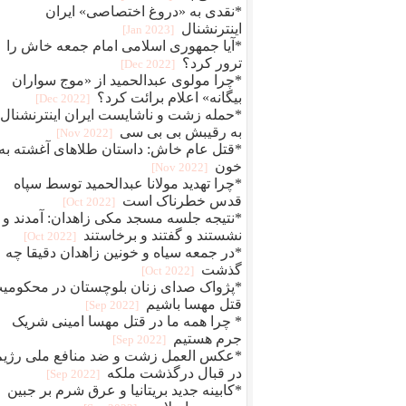
*نقدی به «دروغ اختصاصی» ایران
اینترنشنال
[2023 Jan]
*آیا جمهوری اسلامی امام جمعه خاش را
ترور کرد؟
[2022 Dec]
*چرا مولوی عبدالحمید از «موج سواران
بیگانه» اعلام برائت کرد؟
[2022 Dec]
*حمله زشت و ناشایست ایران اینترنشنال
به رقیبش بی بی سی
[2022 Nov]
*قتل عام خاش: داستان طلاهای آغشته به
خون
[2022 Nov]
*چرا تهدید مولانا عبدالحمید توسط سپاه
قدس خطرناک است
[2022 Oct]
*نتیجه جلسه مسجد مکی زاهدان: آمدند و
نشستند و گفتند و برخاستند
[2022 Oct]
*در جمعه سیاه و خونین زاهدان دقیقا چه
گذشت
[2022 Oct]
*پژواک صدای زنان بلوچستان در محکومی
قتل مهسا باشیم
[2022 Sep]
* چرا همه ما در قتل مهسا امینی شریک
جرم هستیم
[2022 Sep]
*عکس العمل زشت و ضد منافع ملی رژیم
در قبال درگذشت ملکه
[2022 Sep]
*کابینه جدید بریتانیا و عرق شرم بر جبین