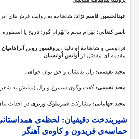
پروند
ۀ
شاهنامه شناسی
عبدالحسین قاسم نژاد:
شاهنامه به روایت فرش‌های ایرا
ناصر کنعانی:
بَهْرامِ پنجم یا بَهْرامِ گور: تاریخ یا اسطوره
فردوسی و شاهنامۀ او تالیف
پروفسور روبن آبراهامیان
ت
مقدمه ای مفصّل از
اُوانس اُوانسیان
مجید نفیسی:
زال بدنشان و حق توان خواهی
مجید نفیسی:
گفت وگوی سیمرغ و زال (نمایش به شعر)
مجید جهانبانی:
مشارکت
قمرملوک وزیری
در احداث بنای
شیریندخت دقیقیان: لحظه‌ی همداستانی
حماسه‌ی فریدون و کاوه‌ی آهنگر