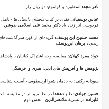
نادر مجد:
اسطوره و کوانتوم: دو زبان راز
عباس یوسفیانی
نقدی بر کتاب
داستان داستان ها
-
تامل 
فردوسی اثر زنده یاد
دکتر محمد علی اسلامی ندوشن
محمد حسین ابن یوسف:
گزیده‌ای از کهن سرگذشت‌های ش
زنده‌یاد
برهان ابن‌یوسف
جواد مفرد کهلان:
مقایسه وجه اشتراک کیانیان با پادشاها
پژوهش ها و آفرینش های ادبی، هنری و فرهنگی
سودابه رکنی:
به یادمان
شیوا ارسطویی
- آسیب شناسی ه
حسین جوادی:
طنز
دهخدا
در نظــم و نثر در مقایسه با 
قلیزاده
در نشریۀ
ملانصرالدین
– بخش دوم