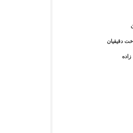
ن
دخت دقیقیان
زاده