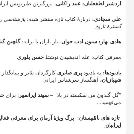
اردشیر لطفعلیان: عبید زاکانی
، بزرگترین طنزنویس ایرا
علی سجادی:
دربارۀ کتاب تازه منتشر شده:
بازشناسی روا
گسترۀ تاریخ
هادی بهار: ستون ادب جوان
- باز باران با ترانه:
گلچین گیل
معرفی کتاب: علم اندیشیدن نوشتۀ
حسن بلوری
یادبودها:
به یادبود
پری صابری
کارگردان تئاتر و بنیانگذار ت
شهبازیان،
آهنگساز سرشناس ایرانی
"گل گلدون من شکسته در باد" –
سهند ایرانمهر
: برای
حس
می‌فهمید...
تازه های باهَمِستان: برگ ویژ
ۀ
آرمان برای معرفی فعالی
ایرانیان